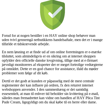
Forud for at nogen bestiller i en HAY online shop behøver man
uden tvivl gennemgå netbutikkens handelsaftale, men det er i mange
tilfælde et tidskrævende arbejde.
En nem løsning er at finde ud af om online forretningen er e-mærke
tilsluttet, som almindeligvis er en sikring om at internet shoppen
opfylder den officielle danske lovgivning, tillige med at e-firmaet
jævnligt monitoreres af eksperter der er meget fortrolige vedtægterne
på området. Dette er en god chance for assistance, ifald du møder
problemer som følge af dit køb.
Dertil er det godt at kunden er påpasselig med de mest centrale
reglementer der kan influere på ordren, fx den returret internet
webshoppen anvender. I den sammenhæng er det samtidig
essesentielt, at man til enhver tid beholder sin kvittering på e-mail,
således man fremadrettet kan vidne om handlen af HAY Plica Tint
Pude Cream, ligegyldigt om du skal købe til en herre eller dame.