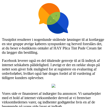
Trustpilot resulterer i nogenlunde strålende løsninger til at kortlægge
en stor gruppe øvrige køberes synspunkter og herved foreslåes det,
at du beser e-butikkens omtaler af HAY Plica Tint Pude Cream før
du lægger din bestilling.
Facebook leverer også en del tiltalende genveje til at få indtryk af
internet selskabets pålidelighed. I øvrigt er der en række shops på
nettet som giver folk mulighed for at registrere en evaluering af
ordreforløbet, hvilket også bør drages fordel af til vurdering af
tidligere kunders oplevelser.
Vores side er finansieret af indtægter fra annoncer. Vi samarbejder
med et hold af internet virksomheder derved at vi fremviser
virksomhedernes varer, og indhenter godtgørelse hvis en af de
besøgende på vores side laver et indkøb.