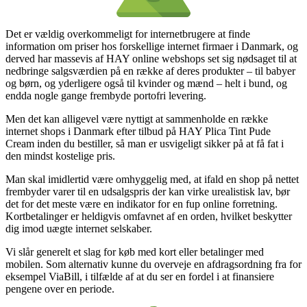
Det er vældig overkommeligt for internetbrugere at finde
information om priser hos forskellige internet firmaer i Danmark, og
derved har massevis af HAY online webshops set sig nødsaget til at
nedbringe salgsværdien på en række af deres produkter – til babyer
og børn, og yderligere også til kvinder og mænd – helt i bund, og
endda nogle gange frembyde portofri levering.
Men det kan alligevel være nyttigt at sammenholde en række
internet shops i Danmark efter tilbud på HAY Plica Tint Pude
Cream inden du bestiller, så man er usvigeligt sikker på at få fat i
den mindst kostelige pris.
Man skal imidlertid være omhyggelig med, at ifald en shop på nettet
frembyder varer til en udsalgspris der kan virke urealistisk lav, bør
det for det meste være en indikator for en fup online forretning.
Kortbetalinger er heldigvis omfavnet af en orden, hvilket beskytter
dig imod uægte internet selskaber.
Vi slår generelt et slag for køb med kort eller betalinger med
mobilen. Som alternativ kunne du overveje en afdragsordning fra for
eksempel ViaBill, i tilfælde af at du ser en fordel i at finansiere
pengene over en periode.