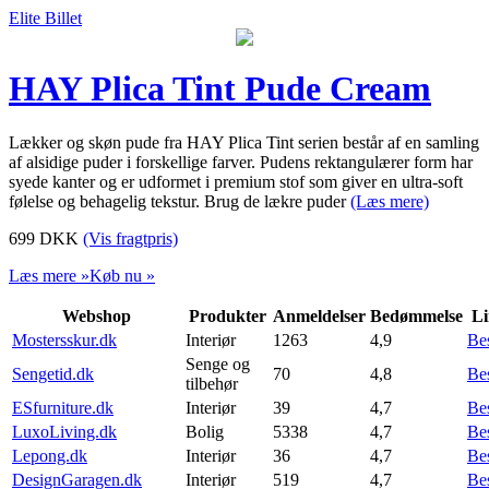
Elite Billet
HAY Plica Tint Pude Cream
Lækker og skøn pude fra HAY Plica Tint serien består af en samling
af alsidige puder i forskellige farver. Pudens rektangulærer form har
syede kanter og er udformet i premium stof som giver en ultra-soft
følelse og behagelig tekstur. Brug de lækre puder
(Læs mere)
699
DKK
(Vis fragtpris)
Læs mere »
Køb nu »
Webshop
Produkter
Anmeldelser
Bedømmelse
Li
Mostersskur.dk
Interiør
1263
4,9
Be
Senge og
Sengetid.dk
70
4,8
Be
tilbehør
ESfurniture.dk
Interiør
39
4,7
Be
LuxoLiving.dk
Bolig
5338
4,7
Be
Lepong.dk
Interiør
36
4,7
Be
DesignGaragen.dk
Interiør
519
4,7
Be