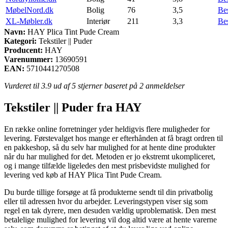
MøbelNord.dk
Bolig
76
3,5
Be
XL-Møbler.dk
Interiør
211
3,3
Be
Navn:
HAY Plica Tint Pude Cream
Kategori:
Tekstiler || Puder
Producent:
HAY
Varenummer:
13690591
EAN:
5710441270508
Vurderet til
3.9
ud af 5 stjerner baseret på
2
anmeldelser
Tekstiler || Puder fra HAY
En række online forretninger yder heldigvis flere muligheder for
levering. Førstevalget hos mange er efterhånden at få bragt ordren til
en pakkeshop, så du selv har mulighed for at hente dine produkter
når du har mulighed for det. Metoden er jo ekstremt ukompliceret,
og i mange tilfælde ligeledes den mest prisbevidste mulighed for
levering ved køb af HAY Plica Tint Pude Cream.
Du burde tillige forsøge at få produkterne sendt til din privatbolig
eller til adressen hvor du arbejder. Leveringstypen viser sig som
regel en tak dyrere, men desuden vældig uproblematisk. Den mest
betalelige mulighed for levering vil dog altid være at hente varerne