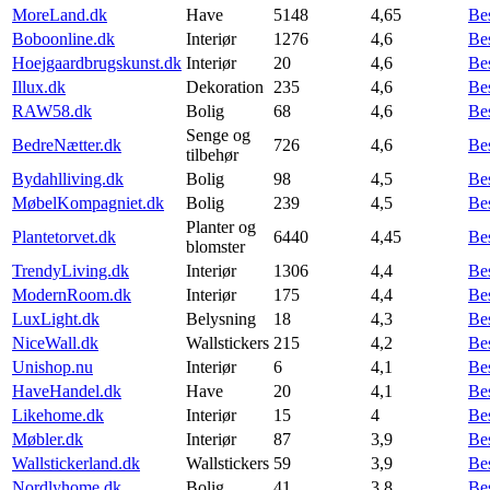
MoreLand.dk
Have
5148
4,65
Be
Boboonline.dk
Interiør
1276
4,6
Be
Hoejgaardbrugskunst.dk
Interiør
20
4,6
Be
Illux.dk
Dekoration
235
4,6
Be
RAW58.dk
Bolig
68
4,6
Be
Senge og
BedreNætter.dk
726
4,6
Be
tilbehør
Bydahlliving.dk
Bolig
98
4,5
Be
MøbelKompagniet.dk
Bolig
239
4,5
Be
Planter og
Plantetorvet.dk
6440
4,45
Be
blomster
TrendyLiving.dk
Interiør
1306
4,4
Be
ModernRoom.dk
Interiør
175
4,4
Be
LuxLight.dk
Belysning
18
4,3
Be
NiceWall.dk
Wallstickers
215
4,2
Be
Unishop.nu
Interiør
6
4,1
Be
HaveHandel.dk
Have
20
4,1
Be
Likehome.dk
Interiør
15
4
Be
Møbler.dk
Interiør
87
3,9
Be
Wallstickerland.dk
Wallstickers
59
3,9
Be
Nordlyhome.dk
Bolig
41
3,8
Be