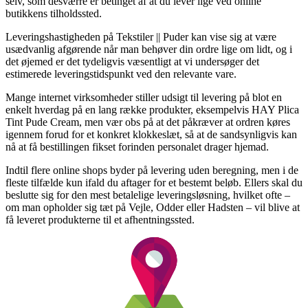
selv, som desværre er betinget af at du lever lige ved online
butikkens tilholdssted.
Leveringshastigheden på Tekstiler || Puder kan vise sig at være
usædvanlig afgørende når man behøver din ordre lige om lidt, og i
det øjemed er det tydeligvis væsentligt at vi undersøger det
estimerede leveringstidspunkt ved den relevante vare.
Mange internet virksomheder stiller udsigt til levering på blot en
enkelt hverdag på en lang række produkter, eksempelvis HAY Plica
Tint Pude Cream, men vær obs på at det påkræver at ordren køres
igennem forud for et konkret klokkeslæt, så at de sandsynligvis kan
nå at få bestillingen fikset forinden personalet drager hjemad.
Indtil flere online shops byder på levering uden beregning, men i de
fleste tilfælde kun ifald du aftager for et bestemt beløb. Ellers skal du
beslutte sig for den mest betalelige leveringsløsning, hvilket ofte –
om man opholder sig tæt på Vejle, Odder eller Hadsten – vil blive at
få leveret produkterne til et afhentningssted.