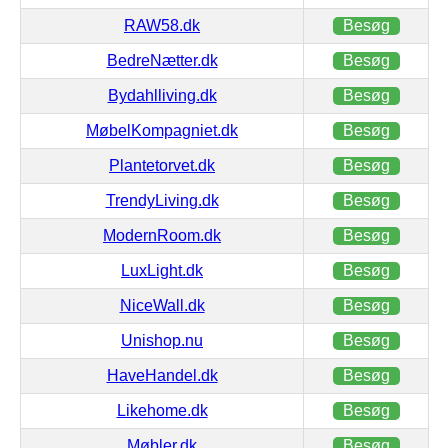
RAW58.dk
Besøg
BedreNætter.dk
Besøg
Bydahlliving.dk
Besøg
MøbelKompagniet.dk
Besøg
Plantetorvet.dk
Besøg
TrendyLiving.dk
Besøg
ModernRoom.dk
Besøg
LuxLight.dk
Besøg
NiceWall.dk
Besøg
Unishop.nu
Besøg
HaveHandel.dk
Besøg
Likehome.dk
Besøg
Møbler.dk
Besøg