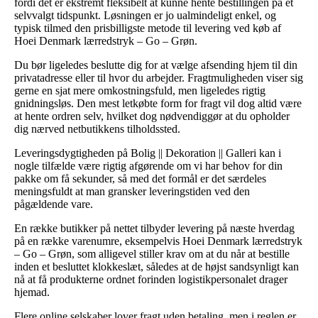
fordi det er ekstremt fleksibelt at kunne hente bestillingen på et
selvvalgt tidspunkt. Løsningen er jo ualmindeligt enkel, og
typisk tilmed den prisbilligste metode til levering ved køb af
Hoei Denmark lærredstryk – Go – Grøn.
Du bør ligeledes beslutte dig for at vælge afsending hjem til din
privatadresse eller til hvor du arbejder. Fragtmuligheden viser sig
gerne en sjat mere omkostningsfuld, men ligeledes rigtig
gnidningsløs. Den mest letkøbte form for fragt vil dog altid være
at hente ordren selv, hvilket dog nødvendiggør at du opholder
dig nærved netbutikkens tilholdssted.
Leveringsdygtigheden på Bolig || Dekoration || Galleri kan i
nogle tilfælde være rigtig afgørende om vi har behov for din
pakke om få sekunder, så med det formål er det særdeles
meningsfuldt at man gransker leveringstiden ved den
pågældende vare.
En række butikker på nettet tilbyder levering på næste hverdag
på en række varenumre, eksempelvis Hoei Denmark lærredstryk
– Go – Grøn, som alligevel stiller krav om at du når at bestille
inden et besluttet klokkeslæt, således at de højst sandsynligt kan
nå at få produkterne ordnet forinden logistikpersonalet drager
hjemad.
Flere online selskaber lover fragt uden betaling, men i reglen er