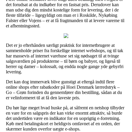
det forudsat at du indkøber for en fastsat pris. Derudover kan
man udse dig den mindst kostelige form for levering, der i de
fleste tilfælde – ligegyldigt om man er i Roskilde, Nykøbing
Falster eller Vojens – er at få fragtmanden til at levere varerne til
et afhentningssted.
Det er jo efterhånden særligt praktisk for internetbrugere at
sammenholde priser fra forskellige internet webshops, og til tak
har massevis af internet varehuse set sig nødsaget til at tvinge
salgsværdien på produkterne – til børn og babyer, og ligeså til
herrer og damer – kolossalt, og endda nogle gange yde gebyrfri
levering.
Det kan dog immervæk blive gunstigt at eftergå indtil flere
online shops efter rabatkoder på Hoei Denmark lærredstryk –
Go – Grøn forinden du gennemfører din bestilling, sådan at du
er velinformeret til at få den laveste pris.
Du bør lige meget hvad huske på, at såfremt en netshop tilbyder
en vare for en salgspris der kan virke enormt attraktiv, så burde
det undertiden være en indikator for en uoprigtig e-forretning.
Køb med betalingskort er heldigvis omfavnet af en orden, der
skærmer kunden overfor uægte e-shops.