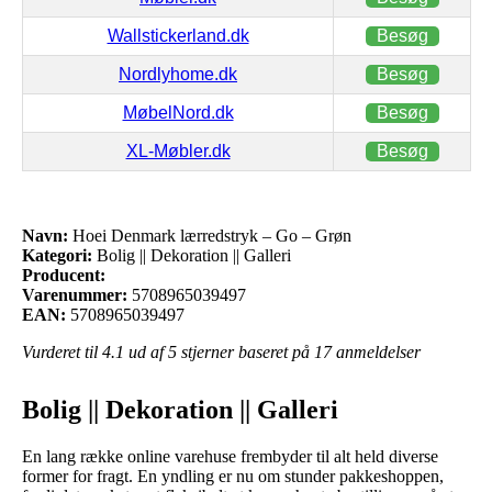
Wallstickerland.dk
Besøg
Nordlyhome.dk
Besøg
MøbelNord.dk
Besøg
XL-Møbler.dk
Besøg
Navn:
Hoei Denmark lærredstryk – Go – Grøn
Kategori:
Bolig || Dekoration || Galleri
Producent:
Varenummer:
5708965039497
EAN:
5708965039497
Vurderet til
4.1
ud af 5 stjerner baseret på
17
anmeldelser
Bolig || Dekoration || Galleri
En lang række online varehuse frembyder til alt held diverse
former for fragt. En yndling er nu om stunder pakkeshoppen,