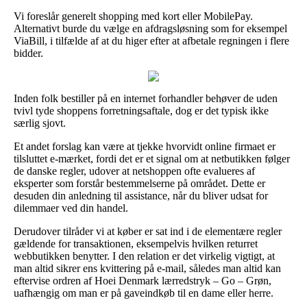
Vi foreslår generelt shopping med kort eller MobilePay.
Alternativt burde du vælge en afdragsløsning som for eksempel
ViaBill, i tilfælde af at du higer efter at afbetale regningen i flere
bidder.
Inden folk bestiller på en internet forhandler behøver de uden
tvivl tyde shoppens forretningsaftale, dog er det typisk ikke
særlig sjovt.
Et andet forslag kan være at tjekke hvorvidt online firmaet er
tilsluttet e-mærket, fordi det er et signal om at netbutikken følger
de danske regler, udover at netshoppen ofte evalueres af
eksperter som forstår bestemmelserne på området. Dette er
desuden din anledning til assistance, når du bliver udsat for
dilemmaer ved din handel.
Derudover tilråder vi at køber er sat ind i de elementære regler
gældende for transaktionen, eksempelvis hvilken returret
webbutikken benytter. I den relation er det virkelig vigtigt, at
man altid sikrer ens kvittering på e-mail, således man altid kan
eftervise ordren af Hoei Denmark lærredstryk – Go – Grøn,
uafhængig om man er på gaveindkøb til en dame eller herre.