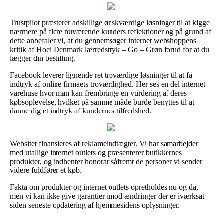
Trustpilot præsterer adskillige ønskværdige løsninger til at kigge
nærmere på flere nuværende kunders reflektioner og på grund af
dette anbefaler vi, at du gennemsøger internet webshoppens
kritik af Hoei Denmark lærredstryk – Go – Grøn forud for at du
lægger din bestilling.
Facebook leverer lignende ret troværdige løsninger til at få
indtryk af online firmaets troværdighed. Her ses en del internet
varehuse hvor man kan frembringe en vurdering af deres
købsoplevelse, hvilket på samme måde burde benyttes til at
danne dig et indtryk af kundernes tilfredshed.
Websitet finansieres af reklameindtægter. Vi har samarbejder
med utallige internet outlets og præsenterer butikkernes
produkter, og indhenter honorar såfremt de personer vi sender
videre fuldfører et køb.
Fakta om produkter og internet outlets opretholdes nu og da,
men vi kan ikke give garantier imod ændringer der er iværksat
siden seneste opdatering af hjemmesidens oplysninger.