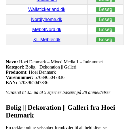
Wallstickerland.dk
Besøg
Nordlyhome.dk
Besøg
MøbelNord.dk
Besøg
XL-Møbler.dk
Besøg
Navn:
Hoei Denmark – Mixed Media 1 – Indrammet
Kategori:
Bolig || Dekoration || Galleri
Producent:
Hoei Denmark
Varenummer:
5708965047836
EAN:
5708965047836
Vurderet til
3.5
ud af 5 stjerner baseret på
28
anmeldelser
Bolig || Dekoration || Galleri fra Hoei
Denmark
En række online selskaber frembyder til alt held diverse