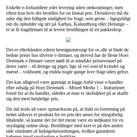
Enkelte e-forhandlere yder levering uden omkostninger, men
oftest kun hvis der bestilles for en fastsat pris. Derudover må du
udse dig den billigste mulighed for fragt, som gerne – ligegyldigt
om du opholder sig tæt på Aarhus, Kalundborg eller Helsinge –
er at få fragtfirmaet til at levere bestillingen til en pakkeshop.
Det er efterhånden yderst hensigtsmæssigt for os alle at finde de
bedste priser hos diverse e-firmaer, og derved har de fleste Hoei
Denmark e-firmaer været nødt til at mindske prisniveauet på
deres varer – til drenge og piger, lige så vel som til kvinder og
mænd – voldsomt, og endda nogle gange love fragt uden gebyr.
Det kan alligevel være gunstigt at kigge forbi visse e-handler
efter udsalg på Hoei Denmark – Mixed Media 1 – Indrammet
forud for at du handler, således at man er skråsikker på at skaffe
sig den mest betalelige pris.
Du må trods alt være opmærksom på, at ifald en forretning på
nettet udlover et produkt for en pris der anses for ubegribelig
tiltalende, så kunne det for det meste være en indikator for en
snydagtig online shop. Bestillinger med kort er på den anden
side omsluttet af Indsigelsesordningen, hvilket garanterer
køberen imod snydagtige e-butikker.