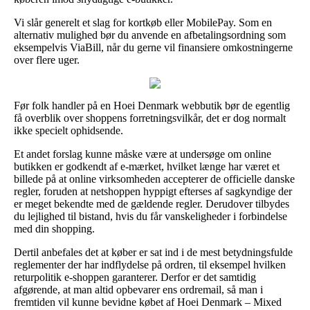
Vi slår generelt et slag for kortkøb eller MobilePay. Som en
alternativ mulighed bør du anvende en afbetalingsordning som
eksempelvis ViaBill, når du gerne vil finansiere omkostningerne
over flere uger.
Før folk handler på en Hoei Denmark webbutik bør de egentlig
få overblik over shoppens forretningsvilkår, det er dog normalt
ikke specielt ophidsende.
Et andet forslag kunne måske være at undersøge om online
butikken er godkendt af e-mærket, hvilket længe har været et
billede på at online virksomheden accepterer de officielle danske
regler, foruden at netshoppen hyppigt efterses af sagkyndige der
er meget bekendte med de gældende regler. Derudover tilbydes
du lejlighed til bistand, hvis du får vanskeligheder i forbindelse
med din shopping.
Dertil anbefales det at køber er sat ind i de mest betydningsfulde
reglementer der har indflydelse på ordren, til eksempel hvilken
returpolitik e-shoppen garanterer. Derfor er det samtidig
afgørende, at man altid opbevarer ens ordremail, så man i
fremtiden vil kunne bevidne købet af Hoei Denmark – Mixed