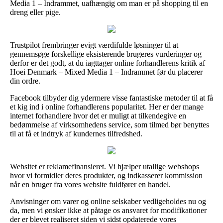
Media 1 – Indrammet, uafhængig om man er på shopping til en
dreng eller pige.
Trustpilot frembringer evigt værdifulde løsninger til at
gennemsøge forskellige eksisterende brugeres vurderinger og
derfor er det godt, at du iagttager online forhandlerens kritik af
Hoei Denmark – Mixed Media 1 – Indrammet før du placerer
din ordre.
Facebook tilbyder dig ydermere visse fantastiske metoder til at få
et kig ind i online forhandlerens popularitet. Her er der mange
internet forhandlere hvor det er muligt at tilkendegive en
bedømmelse af virksomhedens service, som tilmed bør benyttes
til at få et indtryk af kundernes tilfredshed.
Websitet er reklamefinansieret. Vi hjælper utallige webshops
hvor vi formidler deres produkter, og indkasserer kommission
når en bruger fra vores website fuldfører en handel.
Anvisninger om varer og online selskaber vedligeholdes nu og
da, men vi ønsker ikke at påtage os ansvaret for modifikationer
der er blevet realiseret siden vi sidst opdaterede vores