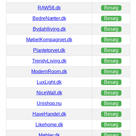
RAW58.dk
Besøg
BedreNætter.dk
Besøg
Bydahlliving.dk
Besøg
MøbelKompagniet.dk
Besøg
Plantetorvet.dk
Besøg
TrendyLiving.dk
Besøg
ModernRoom.dk
Besøg
LuxLight.dk
Besøg
NiceWall.dk
Besøg
Unishop.nu
Besøg
HaveHandel.dk
Besøg
Likehome.dk
Besøg
Møbler.dk
Besøg