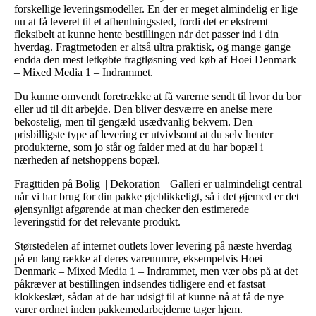
forskellige leveringsmodeller. En der er meget almindelig er lige
nu at få leveret til et afhentningssted, fordi det er ekstremt
fleksibelt at kunne hente bestillingen når det passer ind i din
hverdag. Fragtmetoden er altså ultra praktisk, og mange gange
endda den mest letkøbte fragtløsning ved køb af Hoei Denmark
– Mixed Media 1 – Indrammet.
Du kunne omvendt foretrække at få varerne sendt til hvor du bor
eller ud til dit arbejde. Den bliver desværre en anelse mere
bekostelig, men til gengæld usædvanlig bekvem. Den
prisbilligste type af levering er utvivlsomt at du selv henter
produkterne, som jo står og falder med at du har bopæl i
nærheden af netshoppens bopæl.
Fragttiden på Bolig || Dekoration || Galleri er ualmindeligt central
når vi har brug for din pakke øjeblikkeligt, så i det øjemed er det
øjensynligt afgørende at man checker den estimerede
leveringstid for det relevante produkt.
Størstedelen af internet outlets lover levering på næste hverdag
på en lang række af deres varenumre, eksempelvis Hoei
Denmark – Mixed Media 1 – Indrammet, men vær obs på at det
påkræver at bestillingen indsendes tidligere end et fastsat
klokkeslæt, sådan at de har udsigt til at kunne nå at få de nye
varer ordnet inden pakkemedarbejderne tager hjem.