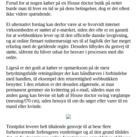
Forud for at nogen køber på en House doctor butik på nettet
burde man til hver en tid se på dens betingelser, dog er det oftest
ikke videre spændende.
Et alternativt forslag kan derfor være at se hvorvidt internet
virksomheden er støttet af e-mærket, siden det ofte er en garanti
for at webbutikken lever op til den officielle danske lovgivning,
og at online firmaet rutinemæssigt ses til af fagfolk der har meget
erfaring med de gældende regler. Desuden tilbydes du genvej til
støtte, såfremt du bliver udsat for besvær i processen med din
ordre.
Ligeså er det godt at køber er opmærksom på de mest
betydningsfulde retningslinjer der kan håndhæves i forbindelse
med handlen, til eksempel den returrettighed webbutikken
benytter. I den relation er det desuden afgørende, at man
permanent gemmer sin kvittering på e-mail, således man en
anden gang kan bevise sit køb af House doctor swing væglampe
(messing/l70 cm), uden hensyn til om du søger efter varer til en
mand eller kvinde.
Trustpilot leverer helt tiltalende genveje til at bese flere
forhenværende forbrugeres vurderinger og af den grund tilrådes