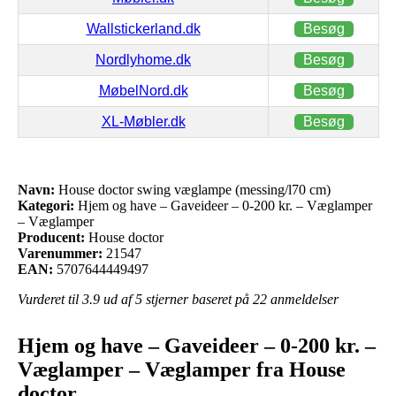
Wallstickerland.dk
Besøg
Nordlyhome.dk
Besøg
MøbelNord.dk
Besøg
XL-Møbler.dk
Besøg
Navn:
House doctor swing væglampe (messing/l70 cm)
Kategori:
Hjem og have – Gaveideer – 0-200 kr. – Væglamper
– Væglamper
Producent:
House doctor
Varenummer:
21547
EAN:
5707644449497
Vurderet til
3.9
ud af 5 stjerner baseret på
22
anmeldelser
Hjem og have – Gaveideer – 0-200 kr. –
Væglamper – Væglamper fra House
doctor