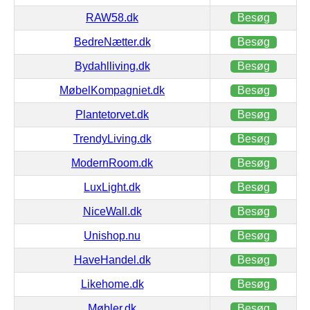
RAW58.dk
Besøg
BedreNætter.dk
Besøg
Bydahlliving.dk
Besøg
MøbelKompagniet.dk
Besøg
Plantetorvet.dk
Besøg
TrendyLiving.dk
Besøg
ModernRoom.dk
Besøg
LuxLight.dk
Besøg
NiceWall.dk
Besøg
Unishop.nu
Besøg
HaveHandel.dk
Besøg
Likehome.dk
Besøg
Møbler.dk
Besøg