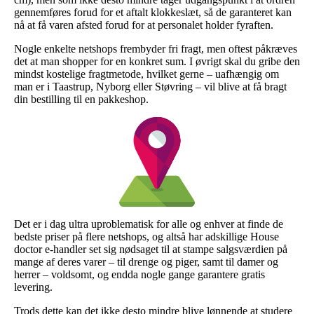
gennemføres forud for et aftalt klokkeslæt, så de garanteret kan
nå at få varen afsted forud for at personalet holder fyraften.
Nogle enkelte netshops frembyder fri fragt, men oftest påkræves
det at man shopper for en konkret sum. I øvrigt skal du gribe den
mindst kostelige fragtmetode, hvilket gerne – uafhængig om
man er i Taastrup, Nyborg eller Støvring – vil blive at få bragt
din bestilling til en pakkeshop.
Det er i dag ultra uproblematisk for alle og enhver at finde de
bedste priser på flere netshops, og altså har adskillige House
doctor e-handler set sig nødsaget til at stampe salgsværdien på
mange af deres varer – til drenge og piger, samt til damer og
herrer – voldsomt, og endda nogle gange garantere gratis
levering.
Trods dette kan det ikke desto mindre blive lønnende at studere