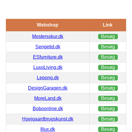
Webshop
Link
Mostersskur.dk
Besøg
Sengetid.dk
Besøg
ESfurniture.dk
Besøg
LuxoLiving.dk
Besøg
Lepong.dk
Besøg
DesignGaragen.dk
Besøg
MoreLand.dk
Besøg
Boboonline.dk
Besøg
Hoejgaardbrugskunst.dk
Besøg
Illux.dk
Besøg