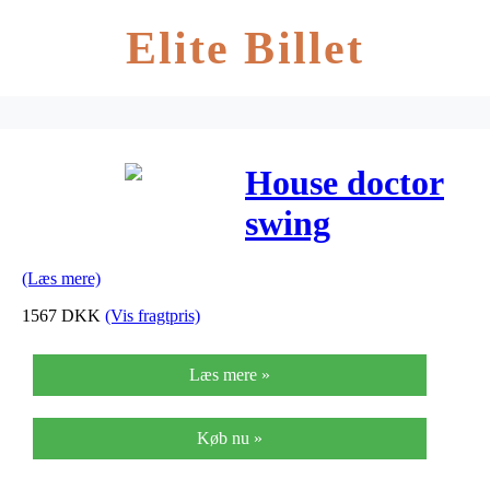
Elite Billet
House doctor
swing
væglampe
(Læs mere)
(messing/l70
1567
DKK
(Vis fragtpris)
cm)
Læs mere »
Køb nu »