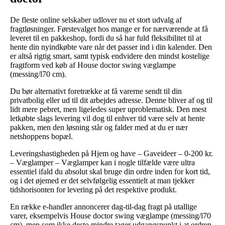
De fleste online selskaber udlover nu et stort udvalg af
fragtløsninger. Førstevalget hos mange er for nærværende at få
leveret til en pakkeshop, fordi du så har fuld fleksibilitet til at
hente din nyindkøbte vare når det passer ind i din kalender. Den
er altså rigtig smart, samt typisk endvidere den mindst kostelige
fragtform ved køb af House doctor swing væglampe
(messing/l70 cm).
Du bør alternativt foretrække at få varerne sendt til din
privatbolig eller ud til dit arbejdes adresse. Denne bliver af og til
lidt mere pebret, men ligeledes super uproblematisk. Den mest
letkøbte slags levering vil dog til enhver tid være selv at hente
pakken, men den løsning står og falder med at du er nær
netshoppens bopæl.
Leveringshastigheden på Hjem og have – Gaveideer – 0-200 kr.
– Væglamper – Væglamper kan i nogle tilfælde være ultra
essentiel ifald du absolut skal bruge din ordre inden for kort tid,
og i det øjemed er det selvfølgelig essentielt at man tjekker
tidshorisonten for levering på det respektive produkt.
En række e-handler annoncerer dag-til-dag fragt på utallige
varer, eksempelvis House doctor swing væglampe (messing/l70
cm), men som ikke desto mindre tager udgangspunkt i at ordren