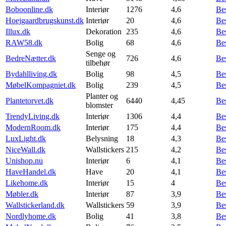
Boboonline.dk
Interiør
1276
4,6
Be
Hoejgaardbrugskunst.dk
Interiør
20
4,6
Be
Illux.dk
Dekoration
235
4,6
Be
RAW58.dk
Bolig
68
4,6
Be
Senge og
BedreNætter.dk
726
4,6
Be
tilbehør
Bydahlliving.dk
Bolig
98
4,5
Be
MøbelKompagniet.dk
Bolig
239
4,5
Be
Planter og
Plantetorvet.dk
6440
4,45
Be
blomster
TrendyLiving.dk
Interiør
1306
4,4
Be
ModernRoom.dk
Interiør
175
4,4
Be
LuxLight.dk
Belysning
18
4,3
Be
NiceWall.dk
Wallstickers
215
4,2
Be
Unishop.nu
Interiør
6
4,1
Be
HaveHandel.dk
Have
20
4,1
Be
Likehome.dk
Interiør
15
4
Be
Møbler.dk
Interiør
87
3,9
Be
Wallstickerland.dk
Wallstickers
59
3,9
Be
Nordlyhome.dk
Bolig
41
3,8
Be