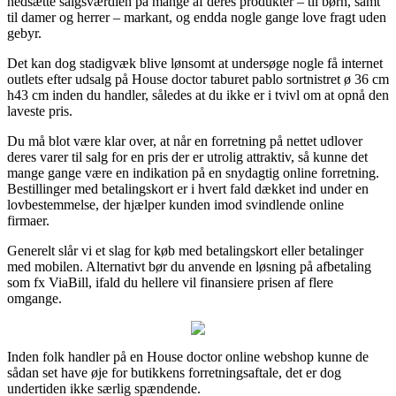
nedsætte salgsværdien på mange af deres produkter – til børn, samt
til damer og herrer – markant, og endda nogle gange love fragt uden
gebyr.
Det kan dog stadigvæk blive lønsomt at undersøge nogle få internet
outlets efter udsalg på House doctor taburet pablo sortnistret ø 36 cm
h43 cm inden du handler, således at du ikke er i tvivl om at opnå den
laveste pris.
Du må blot være klar over, at når en forretning på nettet udlover
deres varer til salg for en pris der er utrolig attraktiv, så kunne det
mange gange være en indikation på en snydagtig online forretning.
Bestillinger med betalingskort er i hvert fald dækket ind under en
lovbestemmelse, der hjælper kunden imod svindlende online
firmaer.
Generelt slår vi et slag for køb med betalingskort eller betalinger
med mobilen. Alternativt bør du anvende en løsning på afbetaling
som fx ViaBill, ifald du hellere vil finansiere prisen af flere
omgange.
Inden folk handler på en House doctor online webshop kunne de
sådan set have øje for butikkens forretningsaftale, det er dog
undertiden ikke særlig spændende.