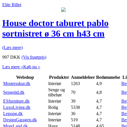
Elite Billet
House doctor taburet pablo
sortnistret ø 36 cm h43 cm
(Læs mere)
997
DKK
(Vis fragtpris)
Læs mere »
Køb nu »
Webshop
Produkter
Anmeldelser
Bedømmelse
Li
Mostersskur.dk
Interiør
1263
4,9
Be
Senge og
Sengetid.dk
70
4,8
Be
tilbehør
ESfurniture.dk
Interiør
39
4,7
Be
LuxoLiving.dk
Bolig
5338
4,7
Be
Lepong.dk
Interiør
36
4,7
Be
DesignGaragen.dk
Interiør
519
4,7
Be
MoreLand.dk
Have
5148
4,65
Be