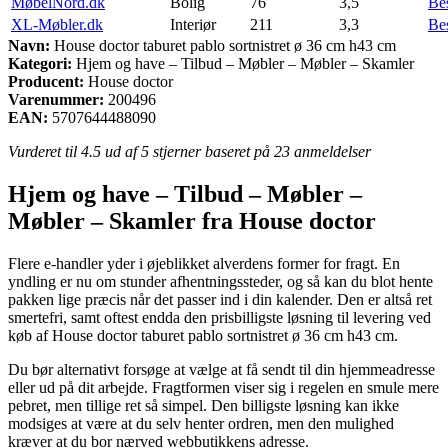
MøbelNord.dk
Bolig
76
3,5
Be
XL-Møbler.dk
Interiør
211
3,3
Be
Navn:
House doctor taburet pablo sortnistret ø 36 cm h43 cm
Kategori:
Hjem og have – Tilbud – Møbler – Møbler – Skamler
Producent:
House doctor
Varenummer:
200496
EAN:
5707644488090
Vurderet til
4.5
ud af 5 stjerner baseret på
23
anmeldelser
Hjem og have – Tilbud – Møbler –
Møbler – Skamler fra House doctor
Flere e-handler yder i øjeblikket alverdens former for fragt. En
yndling er nu om stunder afhentningssteder, og så kan du blot hente
pakken lige præcis når det passer ind i din kalender. Den er altså ret
smertefri, samt oftest endda den prisbilligste løsning til levering ved
køb af House doctor taburet pablo sortnistret ø 36 cm h43 cm.
Du bør alternativt forsøge at vælge at få sendt til din hjemmeadresse
eller ud på dit arbejde. Fragtformen viser sig i regelen en smule mere
pebret, men tillige ret så simpel. Den billigste løsning kan ikke
modsiges at være at du selv henter ordren, men den mulighed
kræver at du bor nærved webbutikkens adresse.