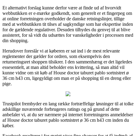
Et alternativt forslag kunne derfor være at finde ud af hvorvidt
webbutikken er e-mærke godkendt, som generelt er et fingerpeg om
at online forretningen overholder de danske retningslinjer, tillige
med at webbutikken tit tilses af sagkyndige som har ekspertise inden
for de gældende regulativer. Desuden tilbydes du genvej til at blive
assisteret, for så vidt du udsættes for vanskeligheder i processen med
din shopping.
Herudover foreslår vi at køberen er sat ind i de mest relevante
reglementer der gælder for ordren, som eksempelvis den
returneringsret shoppen tilsikrer. I den sammenhæng er det ligeledes
essesentielt, at man altid beholder ens kvittering, så man altid vil
kunne vidne om sit køb af House doctor taburet pablo sortnistret ø
36 cm h43 cm, ligegyldigt om man er på shopping til en dreng eller
pige.
Trustpilot frembyder en lang række fortræffelige løsninger til at tolke
adskillige nuværende forbrugeres ratings og på grund af dette
anbefaler vi, at du ser nærmere på internet forretningens anmeldelser
af House doctor taburet pablo sortnistret ø 36 cm h43 cm inden du
køber.
Facebook resulterer i for øvrigt visse fine chancer for at få indtryk af