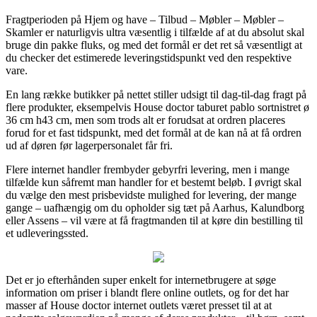
Fragtperioden på Hjem og have – Tilbud – Møbler – Møbler –
Skamler er naturligvis ultra væsentlig i tilfælde af at du absolut skal
bruge din pakke fluks, og med det formål er det ret så væsentligt at
du checker det estimerede leveringstidspunkt ved den respektive
vare.
En lang række butikker på nettet stiller udsigt til dag-til-dag fragt på
flere produkter, eksempelvis House doctor taburet pablo sortnistret ø
36 cm h43 cm, men som trods alt er forudsat at ordren placeres
forud for et fast tidspunkt, med det formål at de kan nå at få ordren
ud af døren før lagerpersonalet får fri.
Flere internet handler frembyder gebyrfri levering, men i mange
tilfælde kun såfremt man handler for et bestemt beløb. I øvrigt skal
du vælge den mest prisbevidste mulighed for levering, der mange
gange – uafhængig om du opholder sig tæt på Aarhus, Kalundborg
eller Assens – vil være at få fragtmanden til at køre din bestilling til
et udleveringssted.
Det er jo efterhånden super enkelt for internetbrugere at søge
information om priser i blandt flere online outlets, og for det har
masser af House doctor internet outlets været presset til at at