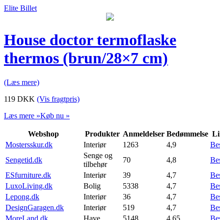
Elite Billet
House doctor termoflaske
thermos (brun/28×7 cm)
(Læs mere)
119
DKK
(Vis fragtpris)
Læs mere »
Køb nu »
Webshop
Produkter
Anmeldelser
Bedømmelse
Li
Mostersskur.dk
Interiør
1263
4,9
Be
Senge og
Sengetid.dk
70
4,8
Be
tilbehør
ESfurniture.dk
Interiør
39
4,7
Be
LuxoLiving.dk
Bolig
5338
4,7
Be
Lepong.dk
Interiør
36
4,7
Be
DesignGaragen.dk
Interiør
519
4,7
Be
MoreLand.dk
Have
5148
4,65
Be