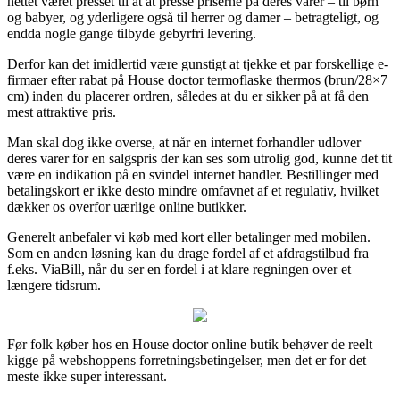
nettet været presset til at at presse priserne på deres varer – til børn
og babyer, og yderligere også til herrer og damer – betragteligt, og
endda nogle gange tilbyde gebyrfri levering.
Derfor kan det imidlertid være gunstigt at tjekke et par forskellige e-
firmaer efter rabat på House doctor termoflaske thermos (brun/28×7
cm) inden du placerer ordren, således at du er sikker på at få den
mest attraktive pris.
Man skal dog ikke overse, at når en internet forhandler udlover
deres varer for en salgspris der kan ses som utrolig god, kunne det tit
være en indikation på en svindel internet handler. Bestillinger med
betalingskort er ikke desto mindre omfavnet af et regulativ, hvilket
dækker os overfor uærlige online butikker.
Generelt anbefaler vi køb med kort eller betalinger med mobilen.
Som en anden løsning kan du drage fordel af et afdragstilbud fra
f.eks. ViaBill, når du ser en fordel i at klare regningen over et
længere tidsrum.
Før folk køber hos en House doctor online butik behøver de reelt
kigge på webshoppens forretningsbetingelser, men det er for det
meste ikke super interessant.