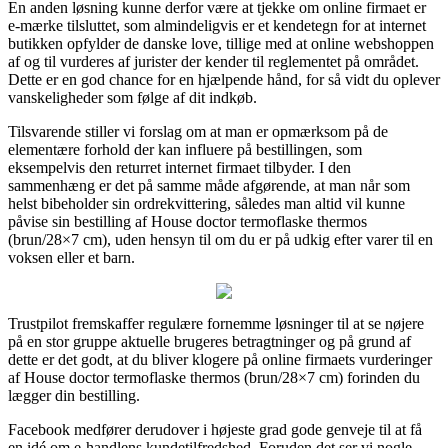
En anden løsning kunne derfor være at tjekke om online firmaet er
e-mærke tilsluttet, som almindeligvis er et kendetegn for at internet
butikken opfylder de danske love, tillige med at online webshoppen
af og til vurderes af jurister der kender til reglementet på området.
Dette er en god chance for en hjælpende hånd, for så vidt du oplever
vanskeligheder som følge af dit indkøb.
Tilsvarende stiller vi forslag om at man er opmærksom på de
elementære forhold der kan influere på bestillingen, som
eksempelvis den returret internet firmaet tilbyder. I den
sammenhæng er det på samme måde afgørende, at man når som
helst bibeholder sin ordrekvittering, således man altid vil kunne
påvise sin bestilling af House doctor termoflaske thermos
(brun/28×7 cm), uden hensyn til om du er på udkig efter varer til en
voksen eller et barn.
Trustpilot fremskaffer regulære fornemme løsninger til at se nøjere
på en stor gruppe aktuelle brugeres betragtninger og på grund af
dette er det godt, at du bliver klogere på online firmaets vurderinger
af House doctor termoflaske thermos (brun/28×7 cm) forinden du
lægger din bestilling.
Facebook medfører derudover i højeste grad gode genveje til at få
en idé om e-handlens kundetilfredshed. Foruden det ser vi nogle