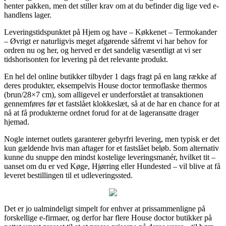
henter pakken, men det stiller krav om at du befinder dig lige ved e-
handlens lager.
Leveringstidspunktet på Hjem og have – Køkkenet – Termokander
– Øvrigt er naturligvis meget afgørende såfremt vi har behov for
ordren nu og her, og herved er det sandelig væsentligt at vi ser
tidshorisonten for levering på det relevante produkt.
En hel del online butikker tilbyder 1 dags fragt på en lang række af
deres produkter, eksempelvis House doctor termoflaske thermos
(brun/28×7 cm), som alligevel er underforstået at transaktionen
gennemføres før et fastslået klokkeslæt, så at de har en chance for at
nå at få produkterne ordnet forud for at de lageransatte drager
hjemad.
Nogle internet outlets garanterer gebyrfri levering, men typisk er det
kun gældende hvis man aftager for et fastslået beløb. Som alternativ
kunne du snuppe den mindst kostelige leveringsmanér, hvilket tit –
uanset om du er ved Køge, Hjørring eller Hundested – vil blive at få
leveret bestillingen til et udleveringssted.
Det er jo ualmindeligt simpelt for enhver at prissammenligne på
forskellige e-firmaer, og derfor har flere House doctor butikker på