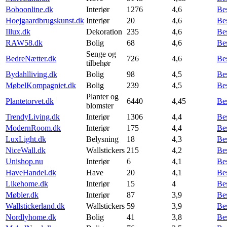
Boboonline.dk
Interiør
1276
4,6
Be
Hoejgaardbrugskunst.dk
Interiør
20
4,6
Be
Illux.dk
Dekoration
235
4,6
Be
RAW58.dk
Bolig
68
4,6
Be
Senge og
BedreNætter.dk
726
4,6
Be
tilbehør
Bydahlliving.dk
Bolig
98
4,5
Be
MøbelKompagniet.dk
Bolig
239
4,5
Be
Planter og
Plantetorvet.dk
6440
4,45
Be
blomster
TrendyLiving.dk
Interiør
1306
4,4
Be
ModernRoom.dk
Interiør
175
4,4
Be
LuxLight.dk
Belysning
18
4,3
Be
NiceWall.dk
Wallstickers
215
4,2
Be
Unishop.nu
Interiør
6
4,1
Be
HaveHandel.dk
Have
20
4,1
Be
Likehome.dk
Interiør
15
4
Be
Møbler.dk
Interiør
87
3,9
Be
Wallstickerland.dk
Wallstickers
59
3,9
Be
Nordlyhome.dk
Bolig
41
3,8
Be