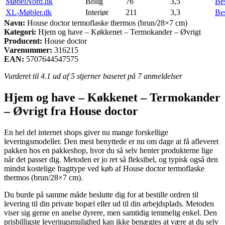
MøbelNord.dk
Bolig
76
3,5
Be
XL-Møbler.dk
Interiør
211
3,3
Be
Navn:
House doctor termoflaske thermos (brun/28×7 cm)
Kategori:
Hjem og have – Køkkenet – Termokander – Øvrigt
Producent:
House doctor
Varenummer:
316215
EAN:
5707644547575
Vurderet til
4.1
ud af 5 stjerner baseret på
7
anmeldelser
Hjem og have – Køkkenet – Termokander
– Øvrigt fra House doctor
En hel del internet shops giver nu mange forskellige
leveringsmodeller. Den mest benyttede er nu om dage at få afleveret
pakken hos en pakkeshop, hvor du så selv henter produkterne lige
når det passer dig. Metoden er jo ret så fleksibel, og typisk også den
mindst kostelige fragttype ved køb af House doctor termoflaske
thermos (brun/28×7 cm).
Du burde på samme måde beslutte dig for at bestille ordren til
levering til din private bopæl eller ud til din arbejdsplads. Metoden
viser sig gerne en anelse dyrere, men samtidig temmelig enkel. Den
prisbilligste leveringsmulighed kan ikke benægtes at være at du selv