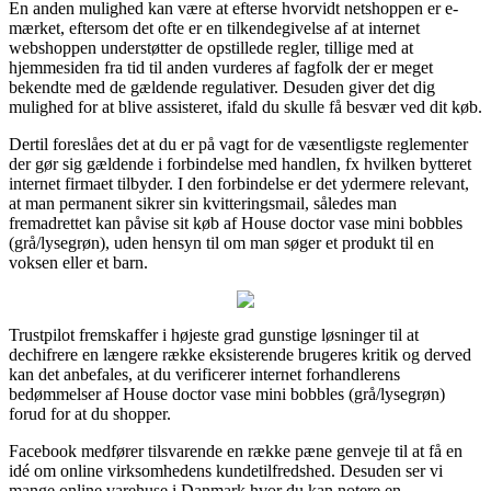
En anden mulighed kan være at efterse hvorvidt netshoppen er e-
mærket, eftersom det ofte er en tilkendegivelse af at internet
webshoppen understøtter de opstillede regler, tillige med at
hjemmesiden fra tid til anden vurderes af fagfolk der er meget
bekendte med de gældende regulativer. Desuden giver det dig
mulighed for at blive assisteret, ifald du skulle få besvær ved dit køb.
Dertil foreslåes det at du er på vagt for de væsentligste reglementer
der gør sig gældende i forbindelse med handlen, fx hvilken bytteret
internet firmaet tilbyder. I den forbindelse er det ydermere relevant,
at man permanent sikrer sin kvitteringsmail, således man
fremadrettet kan påvise sit køb af House doctor vase mini bobbles
(grå/lysegrøn), uden hensyn til om man søger et produkt til en
voksen eller et barn.
Trustpilot fremskaffer i højeste grad gunstige løsninger til at
dechifrere en længere række eksisterende brugeres kritik og derved
kan det anbefales, at du verificerer internet forhandlerens
bedømmelser af House doctor vase mini bobbles (grå/lysegrøn)
forud for at du shopper.
Facebook medfører tilsvarende en række pæne genveje til at få en
idé om online virksomhedens kundetilfredshed. Desuden ser vi
mange online varehuse i Danmark hvor du kan notere en