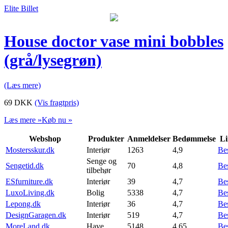
Elite Billet
House doctor vase mini bobbles
(grå/lysegrøn)
(Læs mere)
69
DKK
(Vis fragtpris)
Læs mere »
Køb nu »
Webshop
Produkter
Anmeldelser
Bedømmelse
Li
Mostersskur.dk
Interiør
1263
4,9
Be
Senge og
Sengetid.dk
70
4,8
Be
tilbehør
ESfurniture.dk
Interiør
39
4,7
Be
LuxoLiving.dk
Bolig
5338
4,7
Be
Lepong.dk
Interiør
36
4,7
Be
DesignGaragen.dk
Interiør
519
4,7
Be
MoreLand.dk
Have
5148
4,65
Be