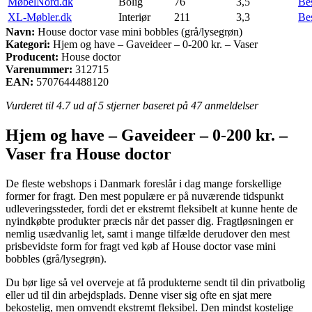
MøbelNord.dk
Bolig
76
3,5
Be
XL-Møbler.dk
Interiør
211
3,3
Be
Navn:
House doctor vase mini bobbles (grå/lysegrøn)
Kategori:
Hjem og have – Gaveideer – 0-200 kr. – Vaser
Producent:
House doctor
Varenummer:
312715
EAN:
5707644488120
Vurderet til
4.7
ud af 5 stjerner baseret på
47
anmeldelser
Hjem og have – Gaveideer – 0-200 kr. –
Vaser fra House doctor
De fleste webshops i Danmark foreslår i dag mange forskellige
former for fragt. Den mest populære er på nuværende tidspunkt
udleveringssteder, fordi det er ekstremt fleksibelt at kunne hente de
nyindkøbte produkter præcis når det passer dig. Fragtløsningen er
nemlig usædvanlig let, samt i mange tilfælde derudover den mest
prisbevidste form for fragt ved køb af House doctor vase mini
bobbles (grå/lysegrøn).
Du bør lige så vel overveje at få produkterne sendt til din privatbolig
eller ud til din arbejdsplads. Denne viser sig ofte en sjat mere
bekostelig, men omvendt ekstremt fleksibel. Den mindst kostelige