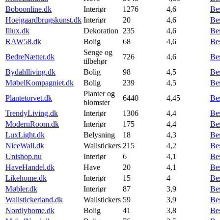
Boboonline.dk
Interiør
1276
4,6
Be
Hoejgaardbrugskunst.dk
Interiør
20
4,6
Be
Illux.dk
Dekoration
235
4,6
Be
RAW58.dk
Bolig
68
4,6
Be
Senge og
BedreNætter.dk
726
4,6
Be
tilbehør
Bydahlliving.dk
Bolig
98
4,5
Be
MøbelKompagniet.dk
Bolig
239
4,5
Be
Planter og
Plantetorvet.dk
6440
4,45
Be
blomster
TrendyLiving.dk
Interiør
1306
4,4
Be
ModernRoom.dk
Interiør
175
4,4
Be
LuxLight.dk
Belysning
18
4,3
Be
NiceWall.dk
Wallstickers
215
4,2
Be
Unishop.nu
Interiør
6
4,1
Be
HaveHandel.dk
Have
20
4,1
Be
Likehome.dk
Interiør
15
4
Be
Møbler.dk
Interiør
87
3,9
Be
Wallstickerland.dk
Wallstickers
59
3,9
Be
Nordlyhome.dk
Bolig
41
3,8
Be