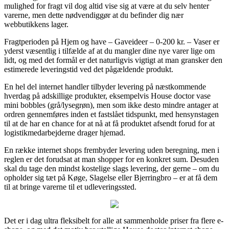
mulighed for fragt vil dog altid vise sig at være at du selv henter
varerne, men dette nødvendiggør at du befinder dig nær
webbutikkens lager.
Fragtperioden på Hjem og have – Gaveideer – 0-200 kr. – Vaser er
yderst væsentlig i tilfælde af at du mangler dine nye varer lige om
lidt, og med det formål er det naturligvis vigtigt at man gransker den
estimerede leveringstid ved det pågældende produkt.
En hel del internet handler tilbyder levering på næstkommende
hverdag på adskillige produkter, eksempelvis House doctor vase
mini bobbles (grå/lysegrøn), men som ikke desto mindre antager at
ordren gennemføres inden et fastslået tidspunkt, med hensynstagen
til at de har en chance for at nå at få produktet afsendt forud for at
logistikmedarbejderne drager hjemad.
En række internet shops frembyder levering uden beregning, men i
reglen er det forudsat at man shopper for en konkret sum. Desuden
skal du tage den mindst kostelige slags levering, der gerne – om du
opholder sig tæt på Køge, Slagelse eller Bjerringbro – er at få dem
til at bringe varerne til et udleveringssted.
Det er i dag ultra fleksibelt for alle at sammenholde priser fra flere e-