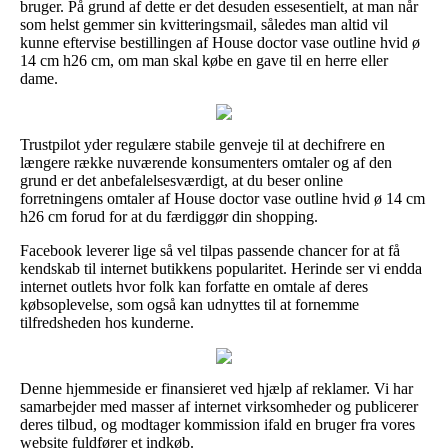
bruger. På grund af dette er det desuden essesentielt, at man når
som helst gemmer sin kvitteringsmail, således man altid vil
kunne eftervise bestillingen af House doctor vase outline hvid ø
14 cm h26 cm, om man skal købe en gave til en herre eller
dame.
Trustpilot yder regulære stabile genveje til at dechifrere en
længere række nuværende konsumenters omtaler og af den
grund er det anbefalelsesværdigt, at du beser online
forretningens omtaler af House doctor vase outline hvid ø 14 cm
h26 cm forud for at du færdiggør din shopping.
Facebook leverer lige så vel tilpas passende chancer for at få
kendskab til internet butikkens popularitet. Herinde ser vi endda
internet outlets hvor folk kan forfatte en omtale af deres
købsoplevelse, som også kan udnyttes til at fornemme
tilfredsheden hos kunderne.
Denne hjemmeside er finansieret ved hjælp af reklamer. Vi har
samarbejder med masser af internet virksomheder og publicerer
deres tilbud, og modtager kommission ifald en bruger fra vores
website fuldfører et indkøb.