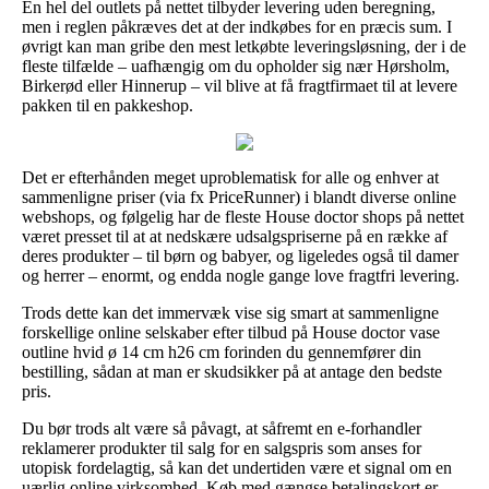
En hel del outlets på nettet tilbyder levering uden beregning,
men i reglen påkræves det at der indkøbes for en præcis sum. I
øvrigt kan man gribe den mest letkøbte leveringsløsning, der i de
fleste tilfælde – uafhængig om du opholder sig nær Hørsholm,
Birkerød eller Hinnerup – vil blive at få fragtfirmaet til at levere
pakken til en pakkeshop.
Det er efterhånden meget uproblematisk for alle og enhver at
sammenligne priser (via fx PriceRunner) i blandt diverse online
webshops, og følgelig har de fleste House doctor shops på nettet
været presset til at at nedskære udsalgspriserne på en række af
deres produkter – til børn og babyer, og ligeledes også til damer
og herrer – enormt, og endda nogle gange love fragtfri levering.
Trods dette kan det immervæk vise sig smart at sammenligne
forskellige online selskaber efter tilbud på House doctor vase
outline hvid ø 14 cm h26 cm forinden du gennemfører din
bestilling, sådan at man er skudsikker på at antage den bedste
pris.
Du bør trods alt være så påvagt, at såfremt en e-forhandler
reklamerer produkter til salg for en salgspris som anses for
utopisk fordelagtig, så kan det undertiden være et signal om en
uærlig online virksomhed. Køb med gængse betalingskort er