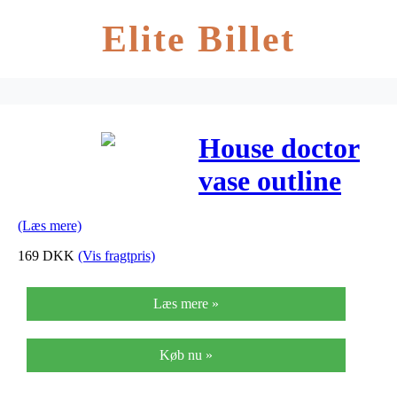
Elite Billet
House doctor
vase outline
hvid ø 14 cm
(Læs mere)
h26 cm
169
DKK
(Vis fragtpris)
Læs mere »
Køb nu »