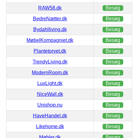
RAW58.dk
Besøg
BedreNætter.dk
Besøg
Bydahlliving.dk
Besøg
MøbelKompagniet.dk
Besøg
Plantetorvet.dk
Besøg
TrendyLiving.dk
Besøg
ModernRoom.dk
Besøg
LuxLight.dk
Besøg
NiceWall.dk
Besøg
Unishop.nu
Besøg
HaveHandel.dk
Besøg
Likehome.dk
Besøg
Møbler.dk
Besøg