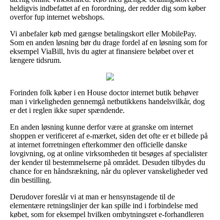
heldigvis indbefattet af en forordning, der redder dig som køber
overfor fup internet webshops.
Vi anbefaler køb med gængse betalingskort eller MobilePay.
Som en anden løsning bør du drage fordel af en løsning som for
eksempel ViaBill, hvis du agter at finansiere beløbet over et
længere tidsrum.
Forinden folk køber i en House doctor internet butik behøver
man i virkeligheden gennemgå netbutikkens handelsvilkår, dog
er det i reglen ikke super spændende.
En anden løsning kunne derfor være at granske om internet
shoppen er verificeret af e-mærket, siden det ofte er et billede på
at internet forretningen efterkommer den officielle danske
lovgivning, og at online virksomheden tit besøges af specialister
der kender til bestemmelserne på området. Desuden tilbydes du
chance for en håndsrækning, når du oplever vanskeligheder ved
din bestilling.
Derudover foreslår vi at man er hensynstagende til de
elementære retningslinjer der kan spille ind i forbindelse med
købet, som for eksempel hvilken ombytningsret e-forhandleren