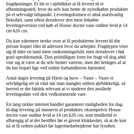
fragtløsninger. Et hit er i øjeblikket at få leveret til et
afhentningssted, hvor du selv kan hente de nyindkøbte produkter
på et selvvalgt tidspunkt. Leveringsformen er altså usædvanlig
fleksibel, samt oftest derudover den mest letkøbte
leveringsversion ved køb af House doctor vase outline hvid ø 14
cm h26 cm.
Du kan ydermere tænke over at få produkterne leveret til din
private bopæl eller til adressen hvor du arbejder. Fragttypen viser
sig til tider en tand mere omkostningsfuld, men derudover i høj
grad uproblematisk. Den prisbilligste form for fragt vil dog altid
vise sig at være at du selv henter varerne, men det betinges af at
du har bopæl lige ved online forhandlerens hjemsted.
Antal dages levering på Hjem og have – Vaser – Vaser er
selvfølgelig ret så vital når man mangler ordren øjeblikkeligt, så
herved er det faktisk relevant at vi studerer den anslåede
leveringsdato ved den vedkommende vare.
En lang række internet handler garanterer muligheden for dag-
til-dag levering på massevis af produkter, eksempelvis House
doctor vase outline hvid ø 14 cm h26 cm, som imidlertid er
afhængig af at der bestilles før et givent klokkeslæt, så at de kan
nå at få ordren pakket før lagermedarbejderne har fyraften.