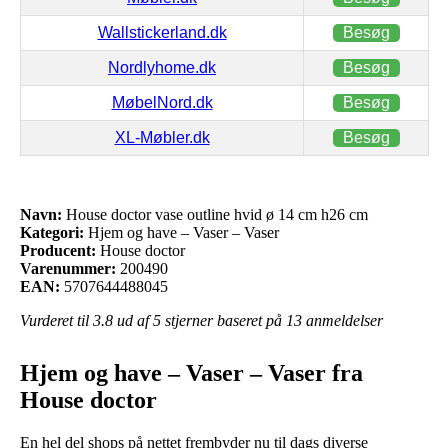
Wallstickerland.dk
Besøg
Nordlyhome.dk
Besøg
MøbelNord.dk
Besøg
XL-Møbler.dk
Besøg
Navn:
House doctor vase outline hvid ø 14 cm h26 cm
Kategori:
Hjem og have – Vaser – Vaser
Producent:
House doctor
Varenummer:
200490
EAN:
5707644488045
Vurderet til
3.8
ud af 5 stjerner baseret på
13
anmeldelser
Hjem og have – Vaser – Vaser fra
House doctor
En hel del shops på nettet frembyder nu til dags diverse