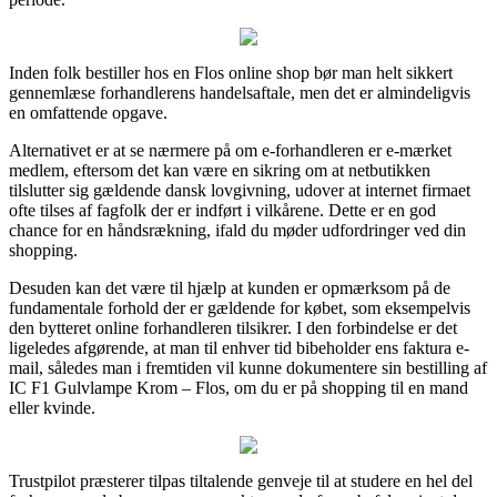
Inden folk bestiller hos en Flos online shop bør man helt sikkert
gennemlæse forhandlerens handelsaftale, men det er almindeligvis
en omfattende opgave.
Alternativet er at se nærmere på om e-forhandleren er e-mærket
medlem, eftersom det kan være en sikring om at netbutikken
tilslutter sig gældende dansk lovgivning, udover at internet firmaet
ofte tilses af fagfolk der er indført i vilkårene. Dette er en god
chance for en håndsrækning, ifald du møder udfordringer ved din
shopping.
Desuden kan det være til hjælp at kunden er opmærksom på de
fundamentale forhold der er gældende for købet, som eksempelvis
den bytteret online forhandleren tilsikrer. I den forbindelse er det
ligeledes afgørende, at man til enhver tid bibeholder ens faktura e-
mail, således man i fremtiden vil kunne dokumentere sin bestilling af
IC F1 Gulvlampe Krom – Flos, om du er på shopping til en mand
eller kvinde.
Trustpilot præsterer tilpas tiltalende genveje til at studere en hel del