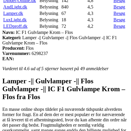
Dioder-Online.dk
Belysning
142
4,8
Besøg
AndLight.dk
Belysning
840
4,5
Besøg
Lamper.dk
Belysning
67
4,3
Besøg
LuxLight.dk
Belysning
18
4,3
Besøg
LEDproff.dk
Belysning
72
4,2
Besøg
Navn:
IC F1 Gulvlampe Krom – Flos
Kategori:
Lamper -|| Gulvlamper -|| Flos Gulvlamper -|| IC F1
Gulvlampe Krom – Flos
Producent:
Flos
Varenummer:
6298237
EAN:
Vurderet til
4.6
ud af 5 stjerner baseret på
49
anmeldelser
Lamper -|| Gulvlamper -|| Flos
Gulvlamper -|| IC F1 Gulvlampe Krom –
Flos fra Flos
En masse online shops tildeler på nuværende tidspunkt alverdens
former for fragt. En af dem der er mest populær er for nærværende
at få leveret til et afhentningssted, hvor du kan afhente din ordre når
det passer dig bedst. Fragtmuligheden er nemlig vældig
overkommelig, samt mange gange endda den billigste mulighed for