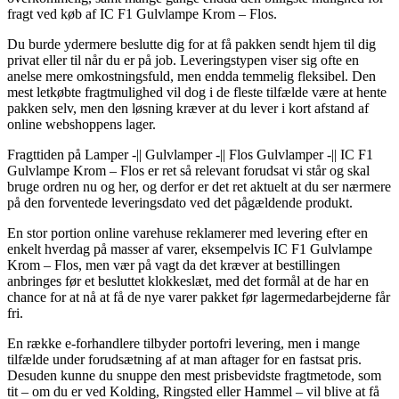
fragt ved køb af IC F1 Gulvlampe Krom – Flos.
Du burde ydermere beslutte dig for at få pakken sendt hjem til dig
privat eller til når du er på job. Leveringstypen viser sig ofte en
anelse mere omkostningsfuld, men endda temmelig fleksibel. Den
mest letkøbte fragtmulighed vil dog i de fleste tilfælde være at hente
pakken selv, men den løsning kræver at du lever i kort afstand af
online webshoppens lager.
Fragttiden på Lamper -|| Gulvlamper -|| Flos Gulvlamper -|| IC F1
Gulvlampe Krom – Flos er ret så relevant forudsat vi står og skal
bruge ordren nu og her, og derfor er det ret aktuelt at du ser nærmere
på den forventede leveringsdato ved det pågældende produkt.
En stor portion online varehuse reklamerer med levering efter en
enkelt hverdag på masser af varer, eksempelvis IC F1 Gulvlampe
Krom – Flos, men vær på vagt da det kræver at bestillingen
anbringes før et besluttet klokkeslæt, med det formål at de har en
chance for at nå at få de nye varer pakket før lagermedarbejderne får
fri.
En række e-forhandlere tilbyder portofri levering, men i mange
tilfælde under forudsætning af at man aftager for en fastsat pris.
Desuden kunne du snuppe den mest prisbevidste fragtmetode, som
tit – om du er ved Kolding, Ringsted eller Hammel – vil blive at få