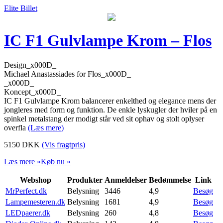
Elite Billet
IC F1 Gulvlampe Krom – Flos
Design_x000D_
Michael Anastassiades for Flos_x000D_
_x000D_
Koncept_x000D_
IC F1 Gulvlampe Krom balancerer enkelthed og elegance mens der
jongleres med form og funktion. De enkle lyskugler der hviler på en
spinkel metalstang der modigt står ved sit ophav og stolt oplyser
overfla
(Læs mere)
5150
DKK
(Vis fragtpris)
Læs mere »
Køb nu »
Webshop
Produkter
Anmeldelser
Bedømmelse
Link
MrPerfect.dk
Belysning
3446
4,9
Besøg
Lampemesteren.dk
Belysning
1681
4,9
Besøg
LEDpaerer.dk
Belysning
260
4,8
Besøg