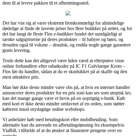
dem til at levere pakken til et afhentningssted.
Det har vist sig at være ekstremt fremkommeligt for almindelige
dødelige at finde de laveste priser hos flere butikker på nettet, og for
det har langt de fleste Flos e-butikker fundet det uundgåeligt at
sænke salgspriserne på deres produkter – til babyer og børn, og
desuden også til voksne – drastisk, og endda nogle gange garantere
gratis levering.
Trods dette kan det alligevel være tiden værd at efterprøve visse
online forhandlere efter rabatkoder på IC F1 Gulvlampe Krom –
Flos før du handler, sådan at du er skudsikker på at skaffe sig den
mest attraktive pris.
Man bør ikke desto mindre være obs på, at hvis en internet handler
annoncerer deres produkter for en pris som kan ses som utopisk lav,
kan det mange gange være et bevis på en uoprigtig e-butik. Køb
med kort er ikke desto mindre omfavnet af en orden, som støtter
køberen imod snydagtige online webshops.
Vi anbefaler køb med betalingskort eller mobilbetaling. Som
alternativ kan du anvende en afbetalingsløsning fra eksempelvis
ViaBill, i tilfælde af at du ønsker at finansiere pengene over en
periode.