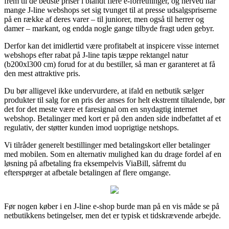
frem til de bedste priser i blandt flere e-forretninger, og herved har
mange J-line webshops set sig tvunget til at presse udsalgspriserne
på en række af deres varer – til juniorer, men også til herrer og
damer – markant, og endda nogle gange tilbyde fragt uden gebyr.
Derfor kan det imidlertid være profitabelt at inspicere visse internet
webshops efter rabat på J-line tapis tæppe rektangel natur
(b200xl300 cm) forud for at du bestiller, så man er garanteret at få
den mest attraktive pris.
Du bør alligevel ikke undervurdere, at ifald en netbutik sælger
produkter til salg for en pris der anses for helt ekstremt tiltalende, bør
det for det meste være et faresignal om en snydagtig internet
webshop. Betalinger med kort er på den anden side indbefattet af et
regulativ, der støtter kunden imod uoprigtige netshops.
Vi tilråder generelt bestillinger med betalingskort eller betalinger
med mobilen. Som en alternativ mulighed kan du drage fordel af en
løsning på afbetaling fra eksempelvis ViaBill, såfremt du
efterspørger at afbetale betalingen af flere omgange.
Før nogen køber i en J-line e-shop burde man på en vis måde se på
netbutikkens betingelser, men det er typisk et tidskrævende arbejde.