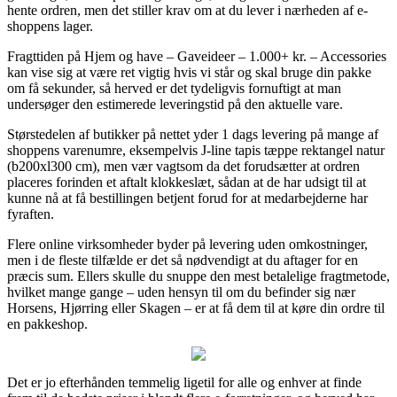
hente ordren, men det stiller krav om at du lever i nærheden af e-
shoppens lager.
Fragttiden på Hjem og have – Gaveideer – 1.000+ kr. – Accessories
kan vise sig at være ret vigtig hvis vi står og skal bruge din pakke
om få sekunder, så herved er det tydeligvis fornuftigt at man
undersøger den estimerede leveringstid på den aktuelle vare.
Størstedelen af butikker på nettet yder 1 dags levering på mange af
shoppens varenumre, eksempelvis J-line tapis tæppe rektangel natur
(b200xl300 cm), men vær vagtsom da det forudsætter at ordren
placeres forinden et aftalt klokkeslæt, sådan at de har udsigt til at
kunne nå at få bestillingen betjent forud for at medarbejderne har
fyraften.
Flere online virksomheder byder på levering uden omkostninger,
men i de fleste tilfælde er det så nødvendigt at du aftager for en
præcis sum. Ellers skulle du snuppe den mest betalelige fragtmetode,
hvilket mange gange – uden hensyn til om du befinder sig nær
Horsens, Hjørring eller Skagen – er at få dem til at køre din ordre til
en pakkeshop.
Det er jo efterhånden temmelig ligetil for alle og enhver at finde