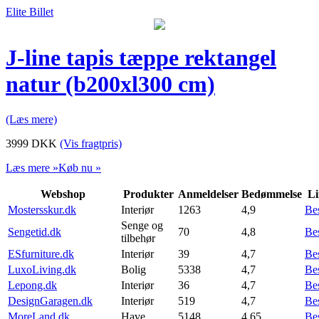
Elite Billet
J-line tapis tæppe rektangel
natur (b200xl300 cm)
(Læs mere)
3999
DKK
(Vis fragtpris)
Læs mere »
Køb nu »
Webshop
Produkter
Anmeldelser
Bedømmelse
Li
Mostersskur.dk
Interiør
1263
4,9
Be
Senge og
Sengetid.dk
70
4,8
Be
tilbehør
ESfurniture.dk
Interiør
39
4,7
Be
LuxoLiving.dk
Bolig
5338
4,7
Be
Lepong.dk
Interiør
36
4,7
Be
DesignGaragen.dk
Interiør
519
4,7
Be
MoreLand.dk
Have
5148
4,65
Be