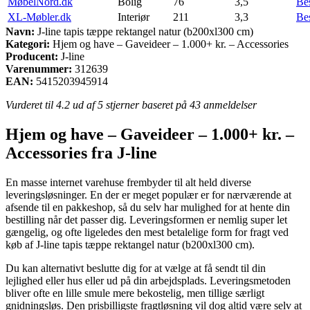
MøbelNord.dk
Bolig
76
3,5
Be
XL-Møbler.dk
Interiør
211
3,3
Be
Navn:
J-line tapis tæppe rektangel natur (b200xl300 cm)
Kategori:
Hjem og have – Gaveideer – 1.000+ kr. – Accessories
Producent:
J-line
Varenummer:
312639
EAN:
5415203945914
Vurderet til
4.2
ud af 5 stjerner baseret på
43
anmeldelser
Hjem og have – Gaveideer – 1.000+ kr. –
Accessories fra J-line
En masse internet varehuse frembyder til alt held diverse
leveringsløsninger. En der er meget populær er for nærværende at
afsende til en pakkeshop, så du selv har mulighed for at hente din
bestilling når det passer dig. Leveringsformen er nemlig super let
gængelig, og ofte ligeledes den mest betalelige form for fragt ved
køb af J-line tapis tæppe rektangel natur (b200xl300 cm).
Du kan alternativt beslutte dig for at vælge at få sendt til din
lejlighed eller hus eller ud på din arbejdsplads. Leveringsmetoden
bliver ofte en lille smule mere bekostelig, men tillige særligt
gnidningsløs. Den prisbilligste fragtløsning vil dog altid være selv at