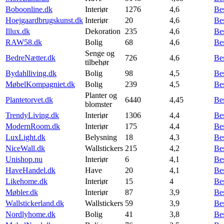
Boboonline.dk
Interiør
1276
4,6
Be
Hoejgaardbrugskunst.dk
Interiør
20
4,6
Be
Illux.dk
Dekoration
235
4,6
Be
RAW58.dk
Bolig
68
4,6
Be
Senge og
BedreNætter.dk
726
4,6
Be
tilbehør
Bydahlliving.dk
Bolig
98
4,5
Be
MøbelKompagniet.dk
Bolig
239
4,5
Be
Planter og
Plantetorvet.dk
6440
4,45
Be
blomster
TrendyLiving.dk
Interiør
1306
4,4
Be
ModernRoom.dk
Interiør
175
4,4
Be
LuxLight.dk
Belysning
18
4,3
Be
NiceWall.dk
Wallstickers
215
4,2
Be
Unishop.nu
Interiør
6
4,1
Be
HaveHandel.dk
Have
20
4,1
Be
Likehome.dk
Interiør
15
4
Be
Møbler.dk
Interiør
87
3,9
Be
Wallstickerland.dk
Wallstickers
59
3,9
Be
Nordlyhome.dk
Bolig
41
3,8
Be