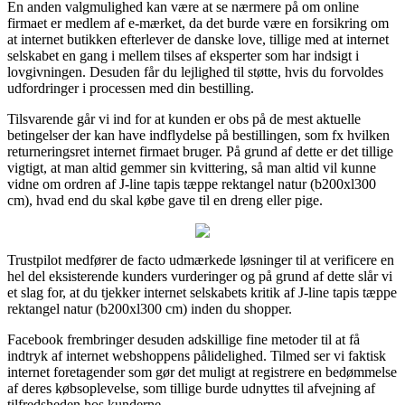
En anden valgmulighed kan være at se nærmere på om online
firmaet er medlem af e-mærket, da det burde være en forsikring om
at internet butikken efterlever de danske love, tillige med at internet
selskabet en gang i mellem tilses af eksperter som har indsigt i
lovgivningen. Desuden får du lejlighed til støtte, hvis du forvoldes
udfordringer i processen med din bestilling.
Tilsvarende går vi ind for at kunden er obs på de mest aktuelle
betingelser der kan have indflydelse på bestillingen, som fx hvilken
returneringsret internet firmaet bruger. På grund af dette er det tillige
vigtigt, at man altid gemmer sin kvittering, så man altid vil kunne
vidne om ordren af J-line tapis tæppe rektangel natur (b200xl300
cm), hvad end du skal købe gave til en dreng eller pige.
Trustpilot medfører de facto udmærkede løsninger til at verificere en
hel del eksisterende kunders vurderinger og på grund af dette slår vi
et slag for, at du tjekker internet selskabets kritik af J-line tapis tæppe
rektangel natur (b200xl300 cm) inden du shopper.
Facebook frembringer desuden adskillige fine metoder til at få
indtryk af internet webshoppens pålidelighed. Tilmed ser vi faktisk
internet foretagender som gør det muligt at registrere en bedømmelse
af deres købsoplevelse, som tillige burde udnyttes til afvejning af
tilfredsheden hos kunderne.