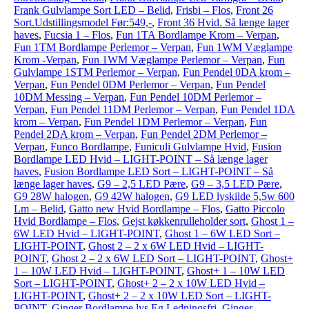
Frank Gulvlampe Sort LED – Belid
,
Frisbi – Flos
,
Front 26
Sort.Udstillingsmodel Før:549,-
,
Front 36 Hvid. Så længe lager
haves
,
Fucsia 1 – Flos
,
Fun 1TA Bordlampe Krom – Verpan
,
Fun 1TM Bordlampe Perlemor – Verpan
,
Fun 1WM Væglampe
Krom -Verpan
,
Fun 1WM Væglampe Perlemor – Verpan
,
Fun
Gulvlampe 1STM Perlemor – Verpan
,
Fun Pendel 0DA krom –
Verpan
,
Fun Pendel 0DM Perlemor – Verpan
,
Fun Pendel
10DM Messing – Verpan
,
Fun Pendel 10DM Perlemor –
Verpan
,
Fun Pendel 11DM Perlemor – Verpan
,
Fun Pendel 1DA
krom – Verpan
,
Fun Pendel 1DM Perlemor – Verpan
,
Fun
Pendel 2DA krom – Verpan
,
Fun Pendel 2DM Perlemor –
Verpan
,
Funco Bordlampe
,
Funiculi Gulvlampe Hvid
,
Fusion
Bordlampe LED Hvid – LIGHT-POINT – Så længe lager
haves
,
Fusion Bordlampe LED Sort – LIGHT-POINT – Så
længe lager haves
,
G9 – 2,5 LED Pære
,
G9 – 3,5 LED Pære
,
G9 28W halogen
,
G9 42W halogen
,
G9 LED lyskilde 5,5w 600
Lm – Belid
,
Gatto new Hvid Bordlampe – Flos
,
Gatto Piccolo
Hvid Bordlampe – Flos
,
Gejst køkkenrulleholder sort
,
Ghost 1 –
6W LED Hvid – LIGHT-POINT
,
Ghost 1 – 6W LED Sort –
LIGHT-POINT
,
Ghost 2 – 2 x 6W LED Hvid – LIGHT-
POINT
,
Ghost 2 – 2 x 6W LED Sort – LIGHT-POINT
,
Ghost+
1 – 10W LED Hvid – LIGHT-POINT
,
Ghost+ 1 – 10W LED
Sort – LIGHT-POINT
,
Ghost+ 2 – 2 x 10W LED Hvid –
LIGHT-POINT
,
Ghost+ 2 – 2 x 10W LED Sort – LIGHT-
POINT
,
Ginger Bordlampe lys Eg Ledningsfri
,
Ginger