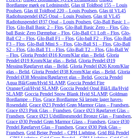
Bordlampe mørk eg Ledningsfri
,
Glas til Toldbod 155 – Louis
Poulsen
,
Glas til Toldbod 220 – Louis Poulsen
,
Glas til VL45
Radiohuspendel Ø25 Opal – Louis Poulsen
,
Glas til VL45
Radiohuspendel Ø37 Opal – Louis Poulsen
,
Glo-Ball Basic 1 –
Flos
,
Glo-Ball Basic 2 – Flos
,
Glo-Ball Basic Zero – Flos
,
Glo-
ball Basic Zero Dæmpbar – Flos
,
Glo-Ball C1 Loft – Flos
,
Glo-
Ball C2 – Flos
,
Glo-Ball F1 – Flos
,
Glo-ball F2 – Flos
,
Glo-Ball
F3 – Flos
,
Glo-Ball Mini S – Flos
,
Glo-Ball S1 – Flos
,
Glo-Ball
S2 – Flos
,
Glo-Ball T1 – Flos
,
Glo-Ball T2 – Flos
,
Glo-Ball W
– Flos
,
Gloria Pendel Ø16 Krom/Klar glas – Belid
,
Gloria
Pendel Ø19 Krom/Klar glas – Belid
,
Gloria Pendel Ø19
Messing/Røgfarvet glas – Belid
,
Gloria Pendel Ø26 Krom/Klar
glas – Belid
,
Gloria Pendel Ø38 Krom/Klar glas – Belid
,
Gloria
Pendel Ø38 Messing/Røgfarvet glas – Belid
,
Goccia Pendel
Aqua Blå/Grøn/Hvid SLAMP
,
Goccia Pendel Fire
Orange/Gul/Hvid SLAMP
,
Goccia Pendel Opal Blå/Lilla/Hvid
SLAMP
,
Goccia Pendel Snow Blank Hvid SLAMP
,
Goldman
Bordlampe – Flos
,
Grace Bordlampe Så længte lager haves-
Rosendahl
,
Grace Ø23 Pendel Grøn Marmor Glass – Frandsen
,
Grace Ø23 Pink Glas – Frandsen
,
Grace Ø23 Røgfarvet Glas –
Frandsen
,
Grace Ø23 Udstillingsmodel Bronze Glas – Frandsen
,
Grace Ø30 Pendel Grøn Marmor Glass – Frandsen
,
Grace Ø30
Pendel Røgfarvet Glas – Frandsen
,
Grace Ø30 Pink Glas –
Frandsen
,
Grid Beige Pendel – CPH Lighting
,
Grid Blå Pendel