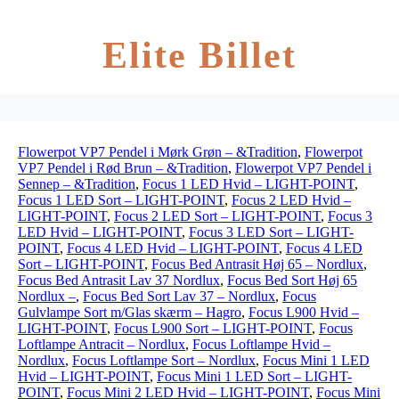
Elite Billet
Flowerpot VP7 Pendel i Mørk Grøn – &Tradition
,
Flowerpot
VP7 Pendel i Rød Brun – &Tradition
,
Flowerpot VP7 Pendel i
Sennep – &Tradition
,
Focus 1 LED Hvid – LIGHT-POINT
,
Focus 1 LED Sort – LIGHT-POINT
,
Focus 2 LED Hvid –
LIGHT-POINT
,
Focus 2 LED Sort – LIGHT-POINT
,
Focus 3
LED Hvid – LIGHT-POINT
,
Focus 3 LED Sort – LIGHT-
POINT
,
Focus 4 LED Hvid – LIGHT-POINT
,
Focus 4 LED
Sort – LIGHT-POINT
,
Focus Bed Antrasit Høj 65 – Nordlux
,
Focus Bed Antrasit Lav 37 Nordlux
,
Focus Bed Sort Høj 65
Nordlux –
,
Focus Bed Sort Lav 37 – Nordlux
,
Focus
Gulvlampe Sort m/Glas skærm – Hagro
,
Focus L900 Hvid –
LIGHT-POINT
,
Focus L900 Sort – LIGHT-POINT
,
Focus
Loftlampe Antracit – Nordlux
,
Focus Loftlampe Hvid –
Nordlux
,
Focus Loftlampe Sort – Nordlux
,
Focus Mini 1 LED
Hvid – LIGHT-POINT
,
Focus Mini 1 LED Sort – LIGHT-
POINT
,
Focus Mini 2 LED Hvid – LIGHT-POINT
,
Focus Mini