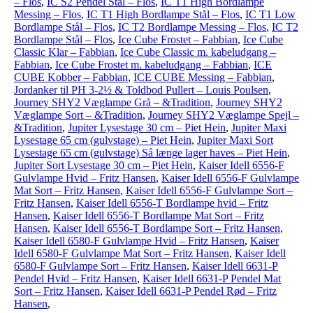
– Flos
,
IC S2 Pendel Stål – Flos
,
IC T1 High Bordlampe
Messing – Flos
,
IC T1 High Bordlampe Stål – Flos
,
IC T1 Low
Bordlampe Stål – Flos
,
IC T2 Bordlampe Messing – Flos
,
IC T2
Bordlampe Stål – Flos
,
Ice Cube Frostet – Fabbian
,
Ice Cube
Classic Klar – Fabbian
,
Ice Cube Classic m. kabeludgang –
Fabbian
,
Ice Cube Frostet m. kabeludgang – Fabbian
,
ICE
CUBE Kobber – Fabbian
,
ICE CUBE Messing – Fabbian
,
Jordanker til PH 3-2½ & Toldbod Pullert – Louis Poulsen
,
Journey SHY2 Væglampe Grå – &Tradition
,
Journey SHY2
Væglampe Sort – &Tradition
,
Journey SHY2 Væglampe Spejl –
&Tradition
,
Jupiter Lysestage 30 cm – Piet Hein
,
Jupiter Maxi
Lysestage 65 cm (gulvstage) – Piet Hein
,
Jupiter Maxi Sort
Lysestage 65 cm (gulvstage) Så længe lager haves – Piet Hein
,
Jupiter Sort Lysestage 30 cm – Piet Hein
,
Kaiser Idell 6556-F
Gulvlampe Hvid – Fritz Hansen
,
Kaiser Idell 6556-F Gulvlampe
Mat Sort – Fritz Hansen
,
Kaiser Idell 6556-F Gulvlampe Sort –
Fritz Hansen
,
Kaiser Idell 6556-T Bordlampe hvid – Fritz
Hansen
,
Kaiser Idell 6556-T Bordlampe Mat Sort – Fritz
Hansen
,
Kaiser Idell 6556-T Bordlampe Sort – Fritz Hansen
,
Kaiser Idell 6580-F Gulvlampe Hvid – Fritz Hansen
,
Kaiser
Idell 6580-F Gulvlampe Mat Sort – Fritz Hansen
,
Kaiser Idell
6580-F Gulvlampe Sort – Fritz Hansen
,
Kaiser Idell 6631-P
Pendel Hvid – Fritz Hansen
,
Kaiser Idell 6631-P Pendel Mat
Sort – Fritz Hansen
,
Kaiser Idell 6631-P Pendel Rød – Fritz
Hansen
,