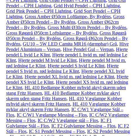
– CPH Lighting
,
Grid Grøn Pendel – CPH Lighting
,
Grid Gul
Pendel – CPH Lighting
,
Grid Hvid Pendel – CPH Lighting
,
Grid Pink Pendel – CPH Lighting
,
Grid Sort Pendel – CPH
Lighting
,
Gross Amber Ø50cm Loftlampe- By Rydéns
,
Gross
Amber Ø50cm Pendel – By Rydéns
,
Gross Amber Ø62cm
Pendel – By Rydéns
,
Gross Multi Ø30cm Pendel – By Rydéns
,
Gross Røggrå Ø50cm Loftslampe – By Rydéns
,
Gross Røggrå
Ø50cm Pendel – By Rydéns
,
Gross Røgrå Ø62cm Pendel – By
Rydéns
,
GU10 – 5W LED Camita MR16 (dæmpbar) Grå
,
Hive
Pendel Aluminium – Verpan
,
Hive Pendel Gul – Verpan
,
Hjerte
pendel L hvid Le Klint
,
Hjerte pendel L hvid m. rød ledning Le
Klint
,
Hjerte pendel M hvid Le Klint
,
Hjerte pendel M hvid m.
rød ledning Le Klint
,
Hjerte pendel S hvid Le Klint
,
Hjerte
pendel S hvid m. rød ledning Le Klint
,
Hjerte pendel XL hvid
Le Klint
,
Hjerte pendel XL hvid m. rød ledning Le Klint
,
Hjerte
pendel XS hvid Le Klint
,
Hjerte pendel XS hvid m. rød ledning
Le Klint
,
HL 410 Bedlampe Kobber m/hvid akryl skærm uden
stang Fritz Hansen
,
HL 410 Bedlampe Kobber m/klar akryl
skærm uden stang Fritz Hansen
,
HL 410 Væglampe Kobber
m/hvid akryl skærm Fritz Hansen
,
HL 410 Væglampe Kobber
m/klar akryl skærm Fritz Hansen
,
IC C/W1 Væglampe Stål –
Flos
,
IC C/W1 Væglampe Messing – Flos
,
IC C/W2 Væglampe
Messing – Flos
,
IC C/W2 Væglampe stål – Flos
,
IC F1
Gulvlampe Stål – Flos
,
IC F2 Gulvlampe Messing – Flos
,
IC F2
Stål – Flos
,
IC S1 Pendel Messing – Flos
,
IC S2 Pendel Messing