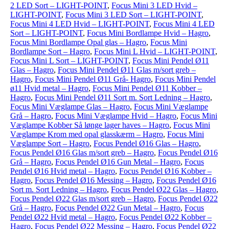
2 LED Sort – LIGHT-POINT
,
Focus Mini 3 LED Hvid –
LIGHT-POINT
,
Focus Mini 3 LED Sort – LIGHT-POINT
,
Focus Mini 4 LED Hvid – LIGHT-POINT
,
Focus Mini 4 LED
Sort – LIGHT-POINT
,
Focus Mini Bordlampe Hvid – Hagro
,
Focus Mini Bordlampe Opal glas – Hagro
,
Focus Mini
Bordlampe Sort – Hagro
,
Focus Mini L Hvid – LIGHT-POINT
,
Focus Mini L Sort – LIGHT-POINT
,
Focus Mini Pendel Ø11
Glas – Hagro
,
Focus Mini Pendel Ø11 Glas m/sort greb –
Hagro
,
Focus Mini Pendel Ø11 Grå- Hagro
,
Focus Mini Pendel
ø11 Hvid metal – Hagro
,
Focus Mini Pendel Ø11 Kobber –
Hagro
,
Focus Mini Pendel Ø11 Sort m. Sort Ledning – Hagro
,
Focus Mini Væglampe Glas – Hagro
,
Focus Mini Væglampe
Grå – Hagro
,
Focus Mini Væglampe Hvid – Hagro
,
Focus Mini
Væglampe Kobber Så lønge lager haves – Hagro
,
Focus Mini
Væglampe Krom med opal glasskærm – Hagro
,
Focus Mini
Væglampe Sort – Hagro
,
Focus Pendel Ø16 Glas – Hagro
,
Focus Pendel Ø16 Glas m/sort greb – Hagro
,
Focus Pendel Ø16
Grå – Hagro
,
Focus Pendel Ø16 Gun Metal – Hagro
,
Focus
Pendel Ø16 Hvid metal – Hagro
,
Focus Pendel Ø16 Kobber –
Hagro
,
Focus Pendel Ø16 Messing – Hagro
,
Focus Pendel Ø16
Sort m. Sort Ledning – Hagro
,
Focus Pendel Ø22 Glas – Hagro
,
Focus Pendel Ø22 Glas m/sort greb – Hagro
,
Focus Pendel Ø22
Grå – Hagro
,
Focus Pendel Ø22 Gun Metal – Hagro
,
Focus
Pendel Ø22 Hvid metal – Hagro
,
Focus Pendel Ø22 Kobber –
Hagro
,
Focus Pendel Ø22 Messing – Hagro
,
Focus Pendel Ø22