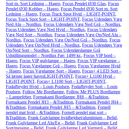
Sort m. Sort Ledning – Hagro
,
Focus Pendel Ø30 Glas
,
Focus
Pendel Ø30 Kobber – Hagro
,
Focus Pendel Ø30 Sort m. Sort
Ledning – Hagro
,
Focus Track Spot Hvid – LIGHT-POINT
,
Focus Track Spot Sort – LIGHT-POINT
,
Focus Udendørs Væg
Ned Alu – Nordlux
,
Focus Udendørs Væg Ned Grå – Nordlux
,
Focus Udendørs Væg Ned Hvid – Nordlux
,
Focus Udendørs
Væg Ned Sort – Nordlux
,
Focus Udendørs Væg Op/Ned Alu –
Nordlux
,
Focus Udendørs Væg Op/Ned Grå – Nordlux
,
Focus
Udendørs Væg Op/Ned Hvid – Nordlux
,
Focus Udendørs Væg
Op/Ned Sort – Nordlux
,
Focus Udendørslampe Grå
Udstillingsmodel – Nordlux Før: 1499 kr.
,
Focus VIP bord –
Hagro
,
Focus VIP gulvlampe – Hagro
,
Focus VIP væglampe –
Hagro
,
Focus Væglampe Grå – Hagro
,
Focus Væglampe Hvid
– Hagro
,
Focus Væglampe Sort – Hagro
,
Focus+ 4 LED Sort –
Så længe lager havesLIGHT-POINT
,
Focus+ L1100 Hvid –
LIGHT-POINT
,
Focus+ L1100 Sort – LIGHT-POINT
,
Fodafbryder Hvid – Louis Poulsen
,
Fodafbryder Sort – Louis
Poulsen
,
Follow Me Bordlampe
,
Follow Me PLUS Bordlampe
– Lampefeber
,
Formakami Bordlampe JH8 – &Tradition
,
Formakami Pendel JH3 – &Tradition
,
Formakami Pendel JH4 –
&Tradition
,
Formakami Pendel JH5 – &Tradition
,
Fornell
pendel mat hvid – &Tradition
,
Fornell pendel mat sort –
&Tradition
,
Frank Gulvlampe hvidbejdset/aluminium – Belid
,
Frank Gulvlampe Led Alu/Eg – Belid
,
Frank Gulvlampe Led
Sort/messing – Belid
,
Frank Gulvlampe Led Varmgrå – Belid
,