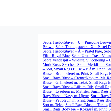
Sebra Træbogstaver – U – Pinecone Brown
Brown
,
Sebra Træbogstaver – X – Pastel D
Sebra Træbogstaver – Å – Pastel Pige
,
Sebr
Filt – Royal Blue
,
Sebra Uro – Træ – Villa
Sebra Vendespil – Wildlife
,
Siliconering – 
Mørk Rosa
,
Skechers Sko – Meridian – Sor
– Sort
,
Small Rags Bluse – Blå m. Print
,
Sm
Bluse – Brunmeleret m. Print
,
Small Rags B
Small Rags Bluse – Creme/Navy m. Mr. R
Bluse – Gråmeleret m. Tekst
,
Small Rags B
Small Rags Bluse – Lilla m. Rib
,
Small Rag
Bluse – Lysebrun m. Mønster
,
Small Rags B
Rags Bluse – Navy m. Hjerte
,
Small Rags 
Bluse – Petroleum m. Print
,
Small Rags Blus
Sort m. Tekst
,
Small Rags Bluse – Turkis
,
S
Small Rags Body l/æ – Koksgrå m. Print
,
S