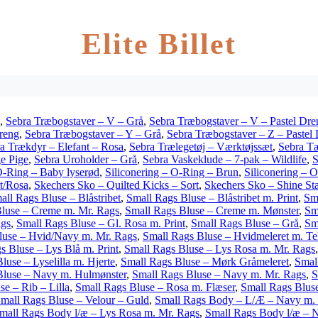
Elite Billet
,
Sebra Træbogstaver – V – Grå
,
Sebra Træbogstaver – V – Pastel Dre
reng
,
Sebra Træbogstaver – Y – Grå
,
Sebra Træbogstaver – Z – Pastel
a Trækdyr – Elefant – Rosa
,
Sebra Trælegetøj – Værktøjssæt
,
Sebra Tæ
ge Pige
,
Sebra Uroholder – Grå
,
Sebra Vaskeklude – 7-pak – Wildlife
,
S
O-Ring – Baby lyserød
,
Siliconering – O-Ring – Brun
,
Siliconering – O
t/Rosa
,
Skechers Sko – Quilted Kicks – Sort
,
Skechers Sko – Shine Sta
all Rags Bluse – Blåstribet
,
Small Rags Bluse – Blåstribet m. Print
,
Sm
luse – Creme m. Mr. Rags
,
Small Rags Bluse – Creme m. Mønster
,
Sm
ags
,
Small Rags Bluse – Gl. Rosa m. Print
,
Small Rags Bluse – Grå
,
Sm
luse – Hvid/Navy m. Mr. Rags
,
Small Rags Bluse – Hvidmeleret m. Te
s Bluse – Lys Blå m. Print
,
Small Rags Bluse – Lys Rosa m. Mr. Rags
luse – Lyselilla m. Hjerte
,
Small Rags Bluse – Mørk Gråmeleret
,
Smal
Bluse – Navy m. Hulmønster
,
Small Rags Bluse – Navy m. Mr. Rags
,
S
e – Rib – Lilla
,
Small Rags Bluse – Rosa m. Flæser
,
Small Rags Blus
mall Rags Bluse – Velour – Guld
,
Small Rags Body – L/Æ – Navy m. 
mall Rags Body l/æ – Lys Rosa m. Mr. Rags
,
Small Rags Body l/æ – 