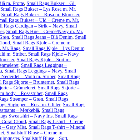
lå m. Frotte
,
Small Rags Bukser – Gl.
,
Small Rags Bukser – Lys Rosa m. Mr.
,
Small Rags Bukser – Rosa m. Blomster
,
mall Rags Bukser – Uld – Creme m. Mr.
l Rags Cardigan – Strik – Navy
,
Small
er
,
Small Rags Hue – Creme/Navy m. Mr.
 Grøn
,
Small Rags Jeans – Blå Denim
,
Small
Cloud
,
Small Rags Kjole – Creme m.
. Mr. Rags
,
Small Rags Kjole – Lys Denim
ti m. Striber
,
Small Rags Kjole – Navy
lomster
,
Small Rags Kjole – Sort m.
ønmeleret
,
Small Rags Leggings –
a
,
Small Rags Leggings – Navy
,
Small
 Nederdel – Multi m. Striber
,
Small Rags
l Rags Skjorte – Brunternet
,
Small Rags
orte – Gråmeleret
,
Small Rags Skjorte –
om-body – Rosastribet
,
Small Rags
Rags Strømper – Grøn
,
Small Rags
ags Strømper – Rosa m. Glitter
,
Small Rags
atpants – Mørkeblå
,
Small Rags
ags Sweatshirt – Navy Iris
,
Small Rags
– Coral Cloud
,
Small Rags T-shirt – Creme
t – Gray Mist
,
Small Rags T-shirt – Mineral
et
,
Smallstuff Bluse – Creme m.
Hulmønster
,
Smallstuff Bluse – Sort
,