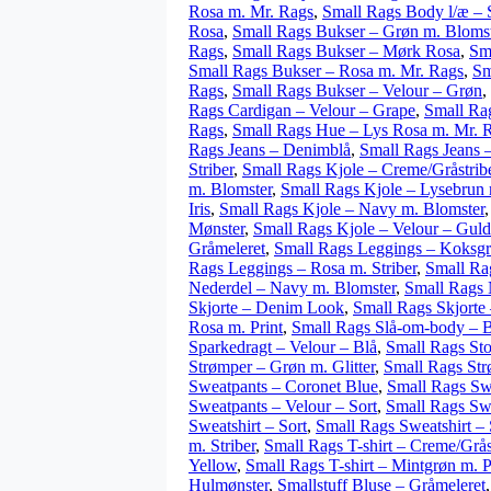
Rosa m. Mr. Rags
,
Small Rags Body l/æ – S
Rosa
,
Small Rags Bukser – Grøn m. Bloms
Rags
,
Small Rags Bukser – Mørk Rosa
,
Sm
Small Rags Bukser – Rosa m. Mr. Rags
,
Sm
Rags
,
Small Rags Bukser – Velour – Grøn
,
Rags Cardigan – Velour – Grape
,
Small Ra
Rags
,
Small Rags Hue – Lys Rosa m. Mr. 
Rags Jeans – Denimblå
,
Small Rags Jeans 
Striber
,
Small Rags Kjole – Creme/Gråstrib
m. Blomster
,
Small Rags Kjole – Lysebrun 
Iris
,
Small Rags Kjole – Navy m. Blomster
Mønster
,
Small Rags Kjole – Velour – Guld
Gråmeleret
,
Small Rags Leggings – Koksgr
Rags Leggings – Rosa m. Striber
,
Small Ra
Nederdel – Navy m. Blomster
,
Small Rags 
Skjorte – Denim Look
,
Small Rags Skjorte
Rosa m. Print
,
Small Rags Slå-om-body – Bl
Sparkedragt – Velour – Blå
,
Small Rags Sto
Strømper – Grøn m. Glitter
,
Small Rags St
Sweatpants – Coronet Blue
,
Small Rags Sw
Sweatpants – Velour – Sort
,
Small Rags Swe
Sweatshirt – Sort
,
Small Rags Sweatshirt – 
m. Striber
,
Small Rags T-shirt – Creme/Grås
Yellow
,
Small Rags T-shirt – Mintgrøn m. P
Hulmønster
,
Smallstuff Bluse – Gråmeleret