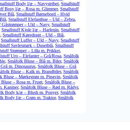
mallstuff Body l/æ – Navystribet
,
Smallstuff
uff Bosy l/æ – Rosa m. Glimmer
,
Smallstuff
øvet Blå
,
Smallstuff Børnebord – Hvid
 Blå
,
Smallstuff Elefanthue – Uld – Zebra
,
f Gåstrømper – Uld – Navy
,
Smallstuff
,
Smallstuff Kjole l/æ – Harleqin
,
Smallstuff
e
,
Smallstuff Køredragt – Uld – Blå
,
,
Smallstuff Luffer – Uld – Navy
,
Smallstuff
lstuff Savlesmæk – Dusetblå
,
Smallstuff
stuff Strømper – Lilla m. Prikker
,
lstuff Uro – Elefanter – Grå/Rosa
,
Småfolk
ble
,
Småfolk Bluse – Blå m. Biler
,
Småfolk
 Grå m. Dinosaurus
,
Småfolk Bluse – Grå
åfolk Bluse – Kalk m. Brandbiler
,
Småfolk
k Bluse – Mørkegrøn m. Pingvin
,
Småfolk
 Bluse – Rosa m. Frugt
,
Småfolk Bluse –
. Kaniner
,
Småfolk Bluse – Rød m. Rådyr
,
lk Body k/æ – Blush m. Ponyer
,
Småfolk
lk Body l/æ – Grøn m. Traktor
,
Småfolk