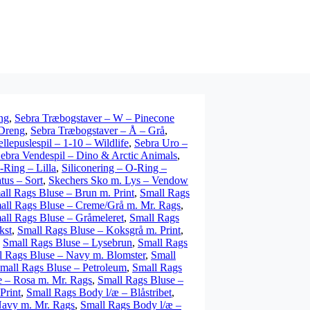
ng
,
Sebra Træbogstaver – W – Pinecone
 Dreng
,
Sebra Træbogstaver – Å – Grå
,
llepuslespil – 1-10 – Wildlife
,
Sebra Uro –
ebra Vendespil – Dino & Arctic Animals
,
-Ring – Lilla
,
Siliconering – O-Ring –
tus – Sort
,
Skechers Sko m. Lys – Vendow
all Rags Bluse – Brun m. Print
,
Small Rags
all Rags Bluse – Creme/Grå m. Mr. Rags
,
all Rags Bluse – Gråmeleret
,
Small Rags
kst
,
Small Rags Bluse – Koksgrå m. Print
,
,
Small Rags Bluse – Lysebrun
,
Small Rags
l Rags Bluse – Navy m. Blomster
,
Small
mall Rags Bluse – Petroleum
,
Small Rags
e – Rosa m. Mr. Rags
,
Small Rags Bluse –
Print
,
Small Rags Body l/æ – Blåstribet
,
Navy m. Mr. Rags
,
Small Rags Body l/æ –