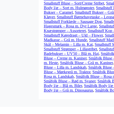
Smallstuff Bluse – Sort/Creme Stribet
,
Smal
Body l/æ – Sort m. Hulmønster
,
Smallstuff
Bukser – Caramel
,
Smallstuff Bukser – Grå
Kløver
,
Smallstuff Børnehavetaske – Leopa
Smallstuff Forklæde – Sausage Dog
,
Smalls
Hagesmæk – Rosa m. Dyr Large
,
Smallstu
Knæstrømper – Assorteret
,
Smallstuff Kop
Smallstuff Køredragt – Uld – Flower
,
Small
Madkasse – Grå m. Hunde
,
Smallstuff Mad
Skål – Melamin – Lilla m. Kat
,
Smallstuff 
Smallstuff Strømper – Lillastribet
,
Smallstuf
Badebukser – UV50 – Blå m. Haj
,
Småfolk
Bluse – Creme m. Kaniner
,
Småfolk Bluse 
m. Heste
,
Småfolk Bluse – Grå m. Kaniner
Bluse – Lilla m. Landskab
,
Småfolk Bluse 
Bluse – Mørkegrå m. Traktor
,
Småfolk Blu
Rosa m. Landskab
,
Småfolk Bluse – Rosa 
Småfolk Bluse – Rød m. Svaner
,
Småfolk B
Body l/æ – Blå m. Biler
,
Småfolk Body l/æ
Body l/æ – Grå m. Dinosaurus
,
Småfolk Bo