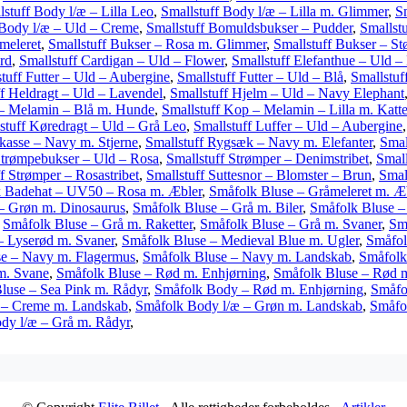
lstuff Body l/æ – Lilla Leo
,
Smallstuff Body l/æ – Lilla m. Glimmer
,
S
 Body l/æ – Uld – Creme
,
Smallstuff Bomuldsbukser – Pudder
,
Smallst
meleret
,
Smallstuff Bukser – Rosa m. Glimmer
,
Smallstuff Bukser – St
rd
,
Smallstuff Cardigan – Uld – Flower
,
Smallstuff Elefanthue – Uld –
tuff Futter – Uld – Aubergine
,
Smallstuff Futter – Uld – Blå
,
Smallstuf
ff Heldragt – Uld – Lavendel
,
Smallstuff Hjelm – Uld – Navy Elephant
 – Melamin – Blå m. Hunde
,
Smallstuff Kop – Melamin – Lilla m. Katt
stuff Køredragt – Uld – Grå Leo
,
Smallstuff Luffer – Uld – Aubergine
kasse – Navy m. Stjerne
,
Smallstuff Rygsæk – Navy m. Elefanter
,
Smal
Strømpebukser – Uld – Rosa
,
Smallstuff Strømper – Denimstribet
,
Small
f Strømper – Rosastribet
,
Smallstuff Suttesnor – Blomster – Brun
,
Smal
 Badehat – UV50 – Rosa m. Æbler
,
Småfolk Bluse – Gråmeleret m. Æ
– Grøn m. Dinosaurus
,
Småfolk Bluse – Grå m. Biler
,
Småfolk Bluse –
,
Småfolk Bluse – Grå m. Raketter
,
Småfolk Bluse – Grå m. Svaner
,
Sm
– Lyserød m. Svaner
,
Småfolk Bluse – Medieval Blue m. Ugler
,
Småfol
se – Navy m. Flagermus
,
Småfolk Bluse – Navy m. Landskab
,
Småfolk
m. Svane
,
Småfolk Bluse – Rød m. Enhjørning
,
Småfolk Bluse – Rød m
luse – Sea Pink m. Rådyr
,
Småfolk Body – Rød m. Enhjørning
,
Småfo
 – Creme m. Landskab
,
Småfolk Body l/æ – Grøn m. Landskab
,
Småfo
dy l/æ – Grå m. Rådyr
,