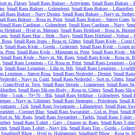
ort m. Flæser
,
Small Rags Bukser – Armygrøn
,
Small Rags Bukser – B
ter
,
Small Rags Bukser – Gråmeleret
,
Small Rags Bukser – Lillastribet
all Rags Bukser – Navy Denim
,
Small Rags Bukser – Navy m. Striber
all Rags Bukser – Rosa m. Print
,
Small Rags Bukser – Støvet Grøn
,
S
Small Rags Cardigan – Gråmeleret
,
Small Rags Cardigan – Navy
,
Smal
gs Heldragt – Hvid m. Mønster
,
Small Rags Heldragt – Rosa m. Blomst
Rags
,
Small Rags Hue – Strik – Navy
,
Small Rags Hårbånd – Velour –
– Rosa
,
Small Rags Jeans – Rosa m. Glitter
,
Small Rags Kjole – Coral 
et
,
Small Rags Kjole – Gerda – Gråternet
,
Small Rags Kjole – Grape m
m. Print
,
Small Rags Kjole – Mintgrøn m. Print
,
Small Rags Kjole – Mul
,
Small Rags Kjole – Navy m. Mr. Rags
,
Small Rags Kjole – Rosa m. B
,
Small Rags Leggings – Gl. Rosa m. Print
,
Small Rags Leggings – Gr
å
,
Small Rags Leggings – Lilla m. Rib
,
Small Rags Leggings – Lyselill
gs Leggings – Støvet Rosa
,
Small Rags Nederdel – Denim
,
Small Rags
Nederdel – Navy m. Guld
,
Small Rags Nederdel – Sort m. Glitter
,
Smal
 – Grøn/Hvid m. Tern
,
Small Rags Skjorte – Grønternet
,
Small Rags Skj
åstribet
,
Small Rags Slå-om-Body – Rosa m. Glitter
,
Small Rags Slå-
fble – 5-pak – 70×70 – Blå
,
Small Rags Strikhue – Gråmeleret
,
Small 
rømper – Navy m. Glimmer
,
Small Rags Strømper – Petroleum
,
Small R
eatpants – Grå
,
Small Rags Sweatpants – Lillameleret
,
Small Rags Swe
atshirt – Coronet Blue
,
Small Rags Sweatshirt – Grå m. Print
,
Small R
Sort m. Mr. Rags
,
Small Rags Sweatshirt – Turkis
,
Small Rags T-shirt 
tribet
,
Small Rags T-shirt – Gary – Orange m. Rags
,
Small Rags T-shir
rint
,
Small Rags T-shirt – Navy Iris
,
Small Rags Top – Gerda – Gråtern
,
Smallstuff Bluse – Hvid m. Hulmønster
,
Smallstuff Bluse – Rosa m. 