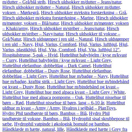
m/dutter – Grå/blå strib
,
Hirsch uldsokker m/dutter – Jeans/natur
,
Hirsch uldsokker m/dutter – Natural
,
Hirsch uldsokker m/dutter,
voksen – Mørkegrå
,
Hirsch uldsokker m/ekstra forstærkning – Grå
,
Hirsch uldsokker m/ekstra forstærkning – Marine
,
Hirsch uldsokker
m/mønster, voksen – Blå/natur
,
Hirsch uldsokker m/mønster, voksen
– Khaki/army
,
Hirsch uldsokker m/striber – Jeans/natur
,
Hirsch
uldsokker m/striber – Navy/natur
,
Hirsch uldsokker til voksne –
Grå/Natur
,
Hirsch uldstømper i ren uld – Natural
,
Hirsch uldstømper
i ren uld – Navy
,
Hjul, Varius, Comford
,
Hjul, Varius, lufthjul
,
Hjul,
Varius, plastikhjul
,
Hjul, Vita, Comford
,
Hjul, Vita, lufthjul 12″
,
Hospitalstrusse, 5-pak – Hvid
,
Huttelihut babyhjelm / kyse m/kvast
– Curry
,
Huttelihut babyhjelm / kyse m/kvast – Light Grey
,
Huttelihut elefanthue, dobbeltlag – Dark Camel
,
Huttelihut
elefanthue, dobbeltlag – Dusty Rose
,
Huttelihut elefanthue,
dobbeltlag – Light Grey
,
Huttelihut hue m/badge – Navy
,
Huttelihut
hue m/badge, kraftig strik – Light Grey
,
Huttelihut hue m/bindebånd
og kvast – Dusty Rose
,
Huttelihut hue m/bindebånd og kvast –
Light Grey
,
Huttelihut hue med alpaca kvast – Light Grey / White
,
Huttelihut hue med alpaca pompoms – Oak
,
Huttelihut nissehue til
børn – Rød
,
Huttelihut nissehue til børn, lang – 6-10 år
,
Huttelihut
uldhue m kvast – Army / Army
,
Hvalros i sejlbåd – PlanToys
,
Hydro Phil tandbørste til børn, Bambus – Blå
,
Hydro Phil
tandbørste til voksne, Bambus – Blå
,
Hydrophil sisal skrubbepose til
sæbe
,
Hydrophil vatpinde i økologisk bomuld og bambus
,
Håndklæde m hætte, natural, lille
,
Håndklæde med hætte i Grey fra