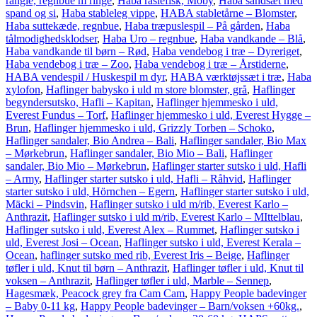
rangle, regnbue m ringe
,
Haba raslefisk, Moby
,
Haba sandsæt med
spand og si
,
Haba stableleg vippe
,
HABA stabletårne – Blomster
,
Haba suttekæde, regnbue
,
Haba træpuslespil – På gården
,
Haba
tålmodighedsklodser
,
Haba Uro – regnbue
,
Haba vandkande – Blå
,
Haba vandkande til børn – Rød
,
Haba vendebog i træ – Dyreriget
,
Haba vendebog i træ – Zoo
,
Haba vendebog i træ – Årstiderne
,
HABA vendespil / Huskespil m dyr
,
HABA værktøjssæt i træ
,
Haba
xylofon
,
Haflinger babysko i uld m store blomster, grå
,
Haflinger
begyndersutsko, Hafli – Kapitan
,
Haflinger hjemmesko i uld,
Everest Fundus – Torf
,
Haflinger hjemmesko i uld, Everest Hygge –
Brun
,
Haflinger hjemmesko i uld, Grizzly Torben – Schoko
,
Haflinger sandaler, Bio Andrea – Bali
,
Haflinger sandaler, Bio Max
– Mørkebrun
,
Haflinger sandaler, Bio Mio – Bali
,
Haflinger
sandaler, Bio Mio – Mørkebrun
,
Haflinger starter sutsko i uld, Hafli
– Army
,
Haflinger starter sutsko i uld, Hafli – Råhvid
,
Haflinger
starter sutsko i uld, Hörnchen – Egern
,
Haflinger starter sutsko i uld,
Mäcki – Pindsvin
,
Haflinger sutsko i uld m/rib, Everest Karlo –
Anthrazit
,
Haflinger sutsko i uld m/rib, Everest Karlo – MIttelblau
,
Haflinger sutsko i uld, Everest Alex – Rummet
,
Haflinger sutsko i
uld, Everest Josi – Ocean
,
Haflinger sutsko i uld, Everest Kerala –
Ocean
,
haflinger sutsko med rib, Everest Iris – Beige
,
Haflinger
tøfler i uld, Knut til børn – Anthrazit
,
Haflinger tøfler i uld, Knut til
voksen – Anthrazit
,
Haflinger tøfler i uld, Marble – Sennep
,
Hagesmæk, Peacock grey fra Cam Cam
,
Happy People badevinger
– Baby 0-11 kg
,
Happy People badevinger – Barn/voksen +60kg.
,