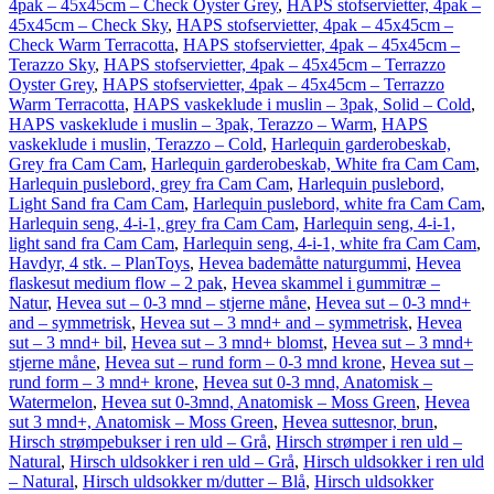
4pak – 45x45cm – Check Oyster Grey
,
HAPS stofservietter, 4pak –
45x45cm – Check Sky
,
HAPS stofservietter, 4pak – 45x45cm –
Check Warm Terracotta
,
HAPS stofservietter, 4pak – 45x45cm –
Terazzo Sky
,
HAPS stofservietter, 4pak – 45x45cm – Terrazzo
Oyster Grey
,
HAPS stofservietter, 4pak – 45x45cm – Terrazzo
Warm Terracotta
,
HAPS vaskeklude i muslin – 3pak, Solid – Cold
,
HAPS vaskeklude i muslin – 3pak, Terazzo – Warm
,
HAPS
vaskeklude i muslin, Terazzo – Cold
,
Harlequin garderobeskab,
Grey fra Cam Cam
,
Harlequin garderobeskab, White fra Cam Cam
,
Harlequin puslebord, grey fra Cam Cam
,
Harlequin puslebord,
Light Sand fra Cam Cam
,
Harlequin puslebord, white fra Cam Cam
,
Harlequin seng, 4-i-1, grey fra Cam Cam
,
Harlequin seng, 4-i-1,
light sand fra Cam Cam
,
Harlequin seng, 4-i-1, white fra Cam Cam
,
Havdyr, 4 stk. – PlanToys
,
Hevea bademåtte naturgummi
,
Hevea
flaskesut medium flow – 2 pak
,
Hevea skammel i gummitræ –
Natur
,
Hevea sut – 0-3 mnd – stjerne måne
,
Hevea sut – 0-3 mnd+
and – symmetrisk
,
Hevea sut – 3 mnd+ and – symmetrisk
,
Hevea
sut – 3 mnd+ bil
,
Hevea sut – 3 mnd+ blomst
,
Hevea sut – 3 mnd+
stjerne måne
,
Hevea sut – rund form – 0-3 mnd krone
,
Hevea sut –
rund form – 3 mnd+ krone
,
Hevea sut 0-3 mnd, Anatomisk –
Watermelon
,
Hevea sut 0-3mnd, Anatomisk – Moss Green
,
Hevea
sut 3 mnd+, Anatomisk – Moss Green
,
Hevea suttesnor, brun
,
Hirsch strømpebukser i ren uld – Grå
,
Hirsch strømper i ren uld –
Natural
,
Hirsch uldsokker i ren uld – Grå
,
Hirsch uldsokker i ren uld
– Natural
,
Hirsch uldsokker m/dutter – Blå
,
Hirsch uldsokker