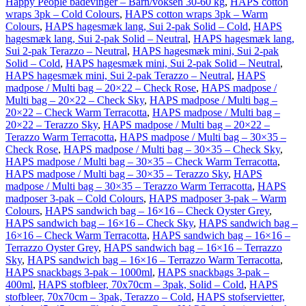
Happy People badevinger – Barn/voksen 30-60 kg
,
HAPS cotton
wraps 3pk – Cold Colours
,
HAPS cotton wraps 3pk – Warm
Colours
,
HAPS hagesmæk lang, Sui 2-pak Solid – Cold
,
HAPS
hagesmæk lang, Sui 2-pak Solid – Neutral
,
HAPS hagesmæk lang,
Sui 2-pak Terazzo – Neutral
,
HAPS hagesmæk mini, Sui 2-pak
Solid – Cold
,
HAPS hagesmæk mini, Sui 2-pak Solid – Neutral
,
HAPS hagesmæk mini, Sui 2-pak Terazzo – Neutral
,
HAPS
madpose / Multi bag – 20×22 – Check Rose
,
HAPS madpose /
Multi bag – 20×22 – Check Sky
,
HAPS madpose / Multi bag –
20×22 – Check Warm Terracotta
,
HAPS madpose / Multi bag –
20×22 – Terazzo Sky
,
HAPS madpose / Multi bag – 20×22 –
Terazzo Warm Terracotta
,
HAPS madpose / Multi bag – 30×35 –
Check Rose
,
HAPS madpose / Multi bag – 30×35 – Check Sky
,
HAPS madpose / Multi bag – 30×35 – Check Warm Terracotta
,
HAPS madpose / Multi bag – 30×35 – Terazzo Sky
,
HAPS
madpose / Multi bag – 30×35 – Terazzo Warm Terracotta
,
HAPS
madposer 3-pak – Cold Colours
,
HAPS madposer 3-pak – Warm
Colours
,
HAPS sandwich bag – 16×16 – Check Oyster Grey
,
HAPS sandwich bag – 16×16 – Check Sky
,
HAPS sandwich bag –
16×16 – Check Warm Terracotta
,
HAPS sandwich bag – 16×16 –
Terrazzo Oyster Grey
,
HAPS sandwich bag – 16×16 – Terrazzo
Sky
,
HAPS sandwich bag – 16×16 – Terrazzo Warm Terracotta
,
HAPS snackbags 3-pak – 1000ml
,
HAPS snackbags 3-pak –
400ml
,
HAPS stofbleer, 70x70cm – 3pak, Solid – Cold
,
HAPS
stofbleer, 70x70cm – 3pak, Terazzo – Cold
,
HAPS stofservietter,