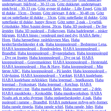
undertøjssæt, blå/hvid – 30-33 cm
,
Götz dukketøj, undertøjssæt,
pink/hvid – 30-33 cm
,
Götz gynge til dukke – Lille Engel
,
Götz lift
til dukke, 33cm – Denim
,
Götz plejesæt, 8 dele – 30-48 cm
,
Götz
sut og sutteflaske til dukke – 33cm
,
Götz sutteflaske til dukke
,
Götz
sutteflaske til dukke, happy flower
,
Götz sutter, 2-pak – Lyseblå
,
Götzdukke, Mini Aquini dreng, 20cm
,
Haba 3D puslespil – De fire
årstider
,
Haba 3D puslespil – Folkevogn
,
Haba badelegetøj – pisker
blå/grøn
,
HABA bingo / vendespil med med dyr
,
HABA fløjte /
Horn
,
Haba hængefigur, rasleklovnen Max
,
Haba
kegler/færdselskegler 4 stk
,
Haba knoppuslespil – Bedstemor Lena
,
HABA knoppuslespil – Bondegården
,
HABA knoppuslespil –
Brandbil
,
Haba knoppuslespil – Byggepladsen
,
Haba knoppuslespil
– Dyr og frugter
,
Haba knoppuslespil – Dyr og tal
,
HABA
knoppuslespil – Gravemaskiner
,
HABA knoppuslespil – Hestestald
,
HABA knoppuslespil – Hus & Have
,
Haba knoppuslespil – Min
første ABC
,
Haba knoppuslespil – På landet
,
Haba knoppuslespil –
Udrykning
,
HABA knoppuslespil – Værktøj
,
HABA kuglebane
,
HABA kuglebane m/klokker
,
Haba legemad – brødkassen
,
Haba
legemad – Frokostsæt
,
Haba legemad – Ketchup
,
HABA
legetøjsvægt i træ
,
Haba magisk fløjte
,
Haba murer sæt – 2 dele
,
HABA musikboks – Krokodille
,
Haba musikworkshop
,
HABA
Noahs ark m seks dyrepar
,
Haba opdagelseskugler, 4 pak
,
Haba
puslespil i ramme – Brandbil
,
HABA puttekasse m/byg-selv-former
,
Haba rangle ringela
,
Haba rangle whirl
,
Haba rangle, biler
,
Haba