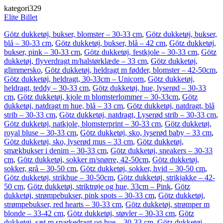
kategori329
Elite Billet
Götz dukketøj, bukser, blomster – 30-33 cm
,
Götz dukketøj, bukser,
blå – 30-33 cm
,
Götz dukketøj, bukser, blå – 42 cm
,
Götz dukketøj,
bukser, pink – 30-33 cm
,
Götz dukketøj, festkjole – 30-33 cm
,
Götz
dukketøj, flyverdragt m/halstørklæde – 33 cm
,
Götz dukketøj,
glimmersko
,
Götz dukketøj, heldragt m fødder, blomster – 42-50cm
,
Götz dukketøj, heldragt, 30-33cm – Unicorn
,
Götz dukketøj,
heldragt, teddy – 30-33 cm
,
Götz dukketøj, hue, lyserød – 30-33
cm
,
Götz dukketøj, kjole m blomsterlommer – 30-33cm
,
Götz
dukketøj, natdragt m hue, blå – 33 cm
,
Götz dukketøj, natdragt, blå
strib – 30-33 cm
,
Götz dukketøj, natdragt, Lyserød strib – 30-33 cm
,
Götz dukketøj, natkjole, blomsterprint – 30-33 cm
,
Götz dukketøj,
royal bluse – 30-33 cm
,
Götz dukketøj, sko, lyserød baby – 33 cm
,
Götz dukketøj, sko, lyserød mus – 33 cm
,
Götz dukketøj,
smækbukser i denim – 30-33 cm
,
Götz dukketøj, sneakers – 30-33
cm
,
Götz dukketøj, sokker m/snørre, 42-50cm
,
Götz dukketøj,
sokker, grå – 30-50 cm
,
Götz dukketøj, sokker, hvid – 30-50 cm
,
Götz dukketøj, strikhue – 30-50cm
,
Götz dukketøj, strikjakke – 42-
50 cm
,
Götz dukketøj, striktrøje og hue, 33cm – Pink
,
Götz
dukketøj, strømpebukser, pink spots – 30-33 cm
,
Götz dukketøj,
strømpebukser, red hearts – 30-33 cm
,
Götz dukketøj, strømper m
blonde – 33-42 cm
,
Götz dukketøj, støvler – 30-33 cm
,
Götz
dukketøj, sæt m sparkedragt og hue – 30-33 cm
,
Götz dukketøj,