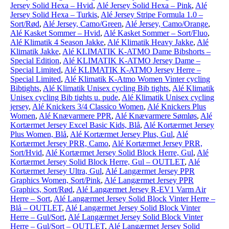
Jersey Solid Hexa – Hvid
,
Alé Jersey Solid Hexa – Pink
,
Alé
Jersey Solid Hexa – Turkis
,
Alé Jersey Stripe Formula 1.0 –
Sort/Rød
,
Alé Jersey, Camo/Green
,
Alé Jersey, Camo/Orange
,
Alé Kasket Sommer – Hvid
,
Alé Kasket Sommer – Sort/Fluo
,
Alé Klimatik 4 Season Jakke
,
Alé Klimatik Heavy Jakke
,
Alé
Klimatik Jakke
,
Alé KLIMATIK K-ATMO Dame Bibshorts –
Special Edition
,
Alé KLIMATIK K-ATMO Jersey Dame –
Special Limited
,
Alé KLIMATIK K-ATMO Jersey Herre –
Special Limited
,
Alé Klimatik K-Atmo Women Vinter cycling
Bibtights
,
Alé Klimatik Unisex cycling Bib tights
,
Alé Klimatik
Unisex cycling Bib tights u. pude
,
Alé Klimatik Unisex cycling
jersey
,
Alé Knickers 3/4 Classico Women
,
Alé Knickers Plus
Women
,
Alé Knævarmere PPR
,
Alé Knævarmere Sømløs
,
Alé
Kortærmet Jersey Excel Basic Kids, Blå
,
Alé Kortærmet Jersey
Plus Women, Blå
,
Alé Kortærmet Jersey Plus, Gul
,
Alé
Kortærmet Jersey PRR, Camo
,
Alé Kortærmet Jersey PRR,
Sort/Hvid
,
Alé Kortærmet Jersey Solid Block Herre, Gul
,
Alé
Kortærmet Jersey Solid Block Herre, Gul – OUTLET
,
Alé
Kortærmet Jersey Ultra, Gul
,
Alé Langærmet Jersey PPR
Graphics Women, Sort/Pink
,
Alé Langærmet Jersey PPR
Graphics, Sort/Rød
,
Alé Langærmet Jersey R-EV1 Varm Air
Herre – Sort
,
Alé Langærmet Jersey Solid Block Vinter Herre –
Blå – OUTLET
,
Alé Langærmet Jersey Solid Block Vinter
Herre – Gul/Sort
,
Alé Langærmet Jersey Solid Block Vinter
Herre – Gul/Sort – OUTLET
,
Alé Langærmet Jersey Solid