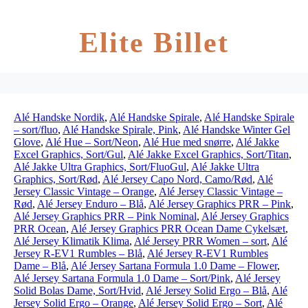
Elite Billet
Alé Handske Nordik
,
Alé Handske Spirale
,
Alé Handske Spirale
– sort/fluo
,
Alé Handske Spirale, Pink
,
Alé Handske Winter Gel
Glove
,
Alé Hue – Sort/Neon
,
Alé Hue med snørre
,
Alé Jakke
Excel Graphics, Sort/Gul
,
Alé Jakke Excel Graphics, Sort/Titan
,
Alé Jakke Ultra Graphics, Sort/FluoGul
,
Alé Jakke Ultra
Graphics, Sort/Rød
,
Alé Jersey Capo Nord, Camo/Rød
,
Alé
Jersey Classic Vintage – Orange
,
Alé Jersey Classic Vintage –
Rød
,
Alé Jersey Enduro – Blå
,
Alé Jersey Graphics PRR – Pink
,
Alé Jersey Graphics PRR – Pink Nominal
,
Alé Jersey Graphics
PRR Ocean
,
Alé Jersey Graphics PRR Ocean Dame Cykelsæt
,
Alé Jersey Klimatik Klima
,
Alé Jersey PRR Women – sort
,
Alé
Jersey R-EV1 Rumbles – Blå
,
Alé Jersey R-EV1 Rumbles
Dame – Blå
,
Alé Jersey Sartana Formula 1.0 Dame – Flower
,
Alé Jersey Sartana Formula 1.0 Dame – Sort/Pink
,
Alé Jersey
Solid Bolas Dame, Sort/Hvid
,
Alé Jersey Solid Ergo – Blå
,
Alé
Jersey Solid Ergo – Orange
,
Alé Jersey Solid Ergo – Sort
,
Alé