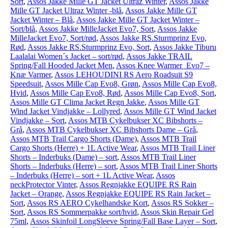
Sort
,
Assos Jakke Mille GT Jacket Ultraz Winter
,
Assos Jakke
Mille GT Jacket Ultraz Winter -blå
,
Assos Jakke Mille GT
Jacket Winter – Blå
,
Assos Jakke Mille GT Jacket Winter –
Sort/blå
,
Assos Jakke MilleJacket Evo7, Sort
,
Assos Jakke
MilleJacket Evo7, Sort/rød
,
Assos Jakke RS.Sturmprinz Evo,
Rød
,
Assos Jakke RS.Sturmprinz Evo, Sort
,
Assos Jakke Tiburu
Laalalai Women´s Jacket – sort/rød
,
Assos Jakke TRAIL
Spring/Fall Hooded Jacket Men
,
Assos Knee Warmer_Evo7 –
Knæ Varmer
,
Assos LEHOUDINI RS Aero Roadsuit S9
Speedsuit
,
Assos Mille Cap Evo8, Grøn
,
Assos Mille Cap Evo8,
Hvid
,
Assos Mille Cap Evo8, Rød
,
Assos Mille Cap Evo8, Sort
,
Assos Mille GT Clima Jacket Regn Jakke
,
Assos Mille GT
Wind Jacket Vindjakke – Lollyred
,
Assos Mille GT Wind Jacket
Vindjakke – Sort
,
Assos MTB Cykelbukser XC Bibshorts –
Grå
,
Assos MTB Cykelbukser XC Bibshorts Dame – Grå
,
Assos MTB Trail Cargo Shorts (Dame)
,
Assos MTB Trail
Cargo Shorts (Herre) + 1L Active Wear
,
Assos MTB Trail Liner
Shorts – Inderbuks (Dame) – sort
,
Assos MTB Trail Liner
Shorts – Inderbuks (Herre) – sort
,
Assos MTB Trail Liner Shorts
– Inderbuks (Herre) – sort + 1L Active Wear
,
Assos
neckProtector Vinter
,
Assos Regnjakke EQUIPE RS Rain
Jacket – Orange
,
Assos Regnjakke EQUIPE RS Rain Jacket –
Sort
,
Assos RS AERO Cykelhandske Kort
,
Assos RS Sokker –
Sort
,
Assos RS Sommerpakke sort/hvid
,
Assos Skin Repair Gel
75ml
,
Assos Skinfoil LongSleeve Spring/Fall Base Layer – Sort
,