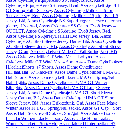
Assos Cykeltrøje Equipe Aero SS Jersey, Black
,
Assos
Cykeltrøje Equipe Aero SS Jersey, Hvid
,
Assos Cykeltrøje FF1
GT Spring Fall LS Jersey
,
Assos Cykeltrøje Mille GT Short
Sleeve Jersey, Rød
,
Assos Cykeltrøje Mille GT Spring Fall LS
Jersey, Blå
,
Assos Cykeltrøje NS.SuperLeggera Jersey u. ærmer
(dame), Hvid/rød
,
Assos Cykeltrøje SS.Cento_Evo8 Jersey –
OUTLET
,
Assos Cykeltrøje SS.équipe_Evo8 Jersey, Rød
,
Assos Cykeltrøje SS.jerseyLaalalai Evo Jersey, Blå
,
Assos
Cykeltrøje XC Short Sleeve Jersey Dame, Blå
,
Assos Cykeltrøje
XC Short Sleeve Jersey, Blå
,
Assos Cykeltrøje XC Short Sleeve
Jersey, Grøn
,
Assos Cykelvest Mille GT Fall Spring Vest, Blå
,
Assos Cykelvest Mille GT Wind Vest – Lollyred
,
Assos
Cykelvest Mille GT Wind Vest – Sort
,
Assos Dame Cykelbukser
H.laalalaiShorts_s7 Shorts
,
Assos Dame Cykelbukser
HK.laaLalai_S7 Knickers
,
Assos Dame Cykelbukser UMA GT
Half Shorts
,
Assos Dame Cykelbukser UMA GT Spring/Fall
Half Tights
,
Assos Dame Cykelbukser UMA GT Winter
Bibtights
,
Assos Dame Cykeltrøje UMA GT Long Sleeve
Jersey, Blå
,
Assos Dame Cykeltrøje UMA GT Short Sleeve
Jersey Camou, Blå
,
Assos Dame Cykeltrøje UMA GT Short
Sleeve Jersey, Blå
,
Assos Drikkedunk, Grå
,
Assos Face Mask
Winter
,
Assos FF1 GT Spring/Fall Jacket
,
Assos GT Cap – Sort
,
Assos HabuSock_evo8 Sokker, Sort/gul
,
Assos Jakke Bonka
Laalalai Women´s Jacket – sort
,
Assos Jakke Habu Laalalai
Women´s Jacket – Sort/Hvid
,
Assos Jakke IJ.Intermediate S7,