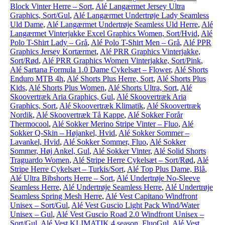
Block Vinter Herre – Sort
,
Alé Langærmet Jersey Ultra
Graphics, Sort/Gul
,
Alé Langærmet Undertrøje Lady Seamless
Uld Dame
,
Alé Langærmet Undertrøje Seamless Uld Herre
,
Alé
Langærmet Vinterjakke Excel Graphics Women, Sort/Hvid
,
Alé
Polo T-Shirt Lady – Grå
,
Alé Polo T-Shirt Men – Grå
,
Alé PPR
Graphics Jersey Kortærmet
,
Alé PRR Graphics Vinterjakke,
Sort/Rød
,
Alé PRR Graphics Women Vinterjakke, Sort/Pink
,
Alé Sartana Formula 1.0 Dame Cykelsæt – Flower
,
Alé Shorts
Enduro MTB 4h
,
Alé Shorts Plus Herre, Sort
,
Alé Shorts Plus
Kids
,
Alé Shorts Plus Women
,
Alé Shorts Ultra, Sort
,
Alé
Skoovertræk Aria Graphics, Gul
,
Alé Skoovertræk Aria
Graphics, Sort
,
Alé Skoovertræk Klimatik
,
Alé Skoovertræk
Nordik
,
Alé Skoovertræk Tå Kappe
,
Alé Sokker Forår
Thermocool
,
Alé Sokker Merino Stripe Vinter – Fluo
,
Alé
Sokker Q-Skin – Højankel, Hvid
,
Alé Sokker Sommer –
Lavankel, Hvid
,
Alé Sokker Sommer, Fluo
,
Alé Sokker
Sommer, Høj Ankel, Gul
,
Alé Sokker Vinter
,
Alé Solid Shorts
Traguardo Women
,
Alé Stripe Herre Cykelsæt – Sort/Rød
,
Alé
Stripe Herre Cykelsæt – Turkis/Sort
,
Alé Top Plus Dame, Blå
,
Alé Ultra Bibshorts Herre – Sort
,
Alé Undertrøje No-Sleeve
Seamless Herre
,
Alé Undertrøje Seamless Herre
,
Alé Undertrøje
Seamless Spring Mesh Herre
,
Alé Vest Capitano Windfront
Unisex – Sort/Gul
,
Alé Vest Guscio Light Pack Wind/Water
Unisex – Gul
,
Alé Vest Guscio Road 2.0 Windfront Unisex –
Sort/Gul
,
Alé Vest KLIMATIK 4 season, FluoGul
,
Alé Vest