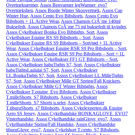
Overtræksærmer
,
Assos Benvarmer legWarmer_evo7
Overtræksben
,
Assos Bootie Winter Skoovertræk
,
Assos Cap
Winter Hue
,
Assos Cento Evo Bibshorts
,
Assos Cento Evo
Bibshorts + 1L Active Wear
,
Assos Chamois CrÃ¨me 140ml
Buksefedt
,
Assos Chamois CrÃ¨me 75 ml buksefedt til kvinder
,
Assos Cykelbukser Bonka Evo Bibtights, Sort
,
Assos
Cykelbukser Equipe RS S9 Bibshorts – Sort
,
Assos
Cykelbukser Equipe RS S9 Bibshorts – Sort/rød + 1L Active
Wear
,
Assos Cykelbukser Equipe RSR S9 Pro Bibshorts – Sort
,
Assos Cykelbukser Equipe RSR S9 Pro Bibshorts – Sort + 1L
Active Wear
,
Assos Cykelbukser FF1 GT Bibshorts – Sort
,
Assos Cykelbukser habuTights S7, Sort
,
Assos Cykelbukser
habuTightsLaalalai S7, Sort
,
Assos Cykelbukser
LL.BonkaTights S7, Sort
,
Assos Cykelbukser LL.MilleTights
S7, Sort
,
Assos Cykelbukser Mille GT Spring/Fall Knickers
,
Assos Cykelbukser Mille GT Winter Bibtights
,
Assos
Cykelbukser T.equipe_Evo Bibshorts
,
Assos Cykelbukser
T.milleShorts_S7 Bibshorts
,
Assos Cykelbukser
T.milleShorts_S7 Shorts u.seler
,
Assos Cykelbukser
T.tiburuShorts_s7 Bibshorts
,
Assos Cykelexperten.dk Equipe
Aero SS Jersey
,
Assos Cykelhandske BONKAGLOVE_EVO7
Vinterhandske
,
Assos Cykelhandske rainGlove_evo7
,
Assos
Cykelhandske Spring/Fall Handske
,
Assos Cykelhandske
tiburuGlove_evo7
,
Assos Cykelshort T.cento_S7 Bibshorts
,