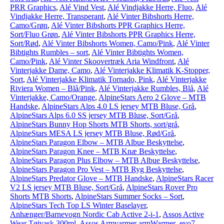
PRR Graphics
,
Alé Vind Vest
,
Alé Vindjakke Herre, Fluo
,
Alé
Vindjakke Herre, Transperant
,
Alé Vinter Bibshorts Herre,
Camo/Grøn
,
Alé Vinter Bibshorts PPR Graphics Herre,
Sort/Fluo Grøn
,
Alé Vinter Bibshorts PPR Graphics Herre,
Sort/Rød
,
Alé Vinter Bibshorts Women, Camo/Pink
,
Alé Vinter
Bibtights Rumbles – sort
,
Alé Vinter Bibtights Women,
Camo/Pink
,
Alé Vinter Skoovertræk Aria Windfront
,
Alé
Vinterjakke Dame, Camo
,
Alé Vinterjakke Klimatik K-Stopper,
Sort
,
Alé Vinterjakke Klimatik Tornado, Pink
,
Alé Vinterjakke
Riviera Women – Blå/Pink
,
Alé Vinterjakke Rumbles, Blå
,
Alé
Vinterjakke, Camo/Orange
,
AlpineStars Aero 2 Glove – MTB
Handske
,
AlpineStars Alps 4.0 LS jersey MTB Bluse, Grå
,
AlpineStars Alps 6.0 SS jersey MTB Bluse, Sort/Grå
,
AlpineStars Bunny Hop Shorts MTB Shorts, sort/grå
,
AlpineStars MESA LS jersey MTB Bluse, Rød/Grå
,
AlpineStars Paragon Elbow – MTB Albue Beskyttelse
,
AlpineStars Paragon Knee – MTB Knæ Beskyttelse
,
AlpineStars Paragon Plus Elbow – MTB Albue Beskyttelse
,
AlpineStars Paragon Pro Vest – MTB Ryg Beskyttelse
,
AlpineStars Predator Glove – MTB Handske
,
AlpineStars Racer
V2 LS jersey MTB Bluse, Sort/Grå
,
AlpineStars Rover Pro
Shorts MTB Shorts
,
AlpineStars Summer Socks – Sort
,
AlpineStars Tech Top LS Winter Baselayer
,
Anhænger/Barnevogn Nordic Cab Active 2-i-1
,
Assos Active
Wear Tøjvask 300ml
,
Assos Armvarmer armWarmer_evo7