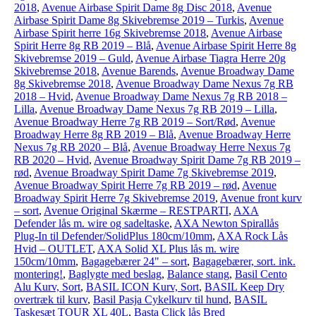
2018
,
Avenue Airbase Spirit Dame 8g Disc 2018
,
Avenue
Airbase Spirit Dame 8g Skivebremse 2019 – Turkis
,
Avenue
Airbase Spirit herre 16g Skivebremse 2018
,
Avenue Airbase
Spirit Herre 8g RB 2019 – Blå
,
Avenue Airbase Spirit Herre 8g
Skivebremse 2019 – Guld
,
Avenue Airbase Tiagra Herre 20g
Skivebremse 2018
,
Avenue Barends
,
Avenue Broadway Dame
8g Skivebremse 2018
,
Avenue Broadway Dame Nexus 7g RB
2018 – Hvid
,
Avenue Broadway Dame Nexus 7g RB 2018 –
Lilla
,
Avenue Broadway Dame Nexus 7g RB 2019 – Lilla
,
Avenue Broadway Herre 7g RB 2019 – Sort/Rød
,
Avenue
Broadway Herre 8g RB 2019 – Blå
,
Avenue Broadway Herre
Nexus 7g RB 2020 – Blå
,
Avenue Broadway Herre Nexus 7g
RB 2020 – Hvid
,
Avenue Broadway Spirit Dame 7g RB 2019 –
rød
,
Avenue Broadway Spirit Dame 7g Skivebremse 2019
,
Avenue Broadway Spirit Herre 7g RB 2019 – rød
,
Avenue
Broadway Spirit Herre 7g Skivebremse 2019
,
Avenue front kurv
– sort
,
Avenue Original Skærme – RESTPARTI
,
AXA
Defender lås m. wire og sadeltaske
,
AXA Newton Spirallås
Plug-In til Defender/SolidPlus 180cm/10mm
,
AXA Rock Lås
Hvid – OUTLET
,
AXA Solid XL Plus lås m. wire
150cm/10mm
,
Bagagebærer 24" – sort
,
Bagagebærer, sort. ink.
montering!
,
Baglygte med beslag
,
Balance stang
,
Basil Cento
Alu Kurv, Sort
,
BASIL ICON Kurv, Sort
,
BASIL Keep Dry
overtræk til kurv
,
Basil Pasja Cykelkurv til hund
,
BASIL
Taskesæt TOUR XL 40L
,
Basta Click lås Bred