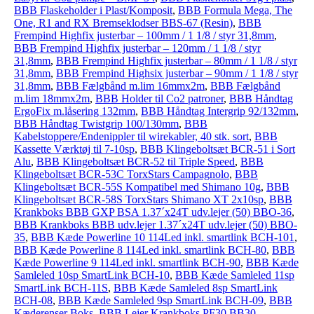
BBB Flaskeholder i Plast/Komposit
,
BBB Formula Mega, The
One, R1 and RX Bremseklodser BBS-67 (Resin)
,
BBB
Frempind Highfix justerbar – 100mm / 1 1/8 / styr 31,8mm
,
BBB Frempind Highfix justerbar – 120mm / 1 1/8 / styr
31,8mm
,
BBB Frempind Highfix justerbar – 80mm / 1 1/8 / styr
31,8mm
,
BBB Frempind Highsix justerbar – 90mm / 1 1/8 / styr
31,8mm
,
BBB Fælgbånd m.lim 16mmx2m
,
BBB Fælgbånd
m.lim 18mmx2m
,
BBB Holder til Co2 patroner
,
BBB Håndtag
ErgoFix m.låsering 132mm
,
BBB Håndtag Intergrip 92/132mm
,
BBB Håndtag Twistgrip 100/130mm
,
BBB
Kabelstoppere/Endenippler til wirekabler, 40 stk. sort
,
BBB
Kassette Værktøj til 7-10sp
,
BBB Klingeboltsæt BCR-51 i Sort
Alu
,
BBB Klingeboltsæt BCR-52 til Triple Speed
,
BBB
Klingeboltsæt BCR-53C TorxStars Campagnolo
,
BBB
Klingeboltsæt BCR-55S Kompatibel med Shimano 10g
,
BBB
Klingeboltsæt BCR-58S TorxStars Shimano XT 2x10sp
,
BBB
Krankboks BBB GXP BSA 1.37´x24T udv.lejer (50) BBO-36
,
BBB Krankboks BBB udv.lejer 1.37´x24T udv.lejer (50) BBO-
35
,
BBB Kæde Powerline 10 114Led inkl. smartlink BCH-101
,
BBB Kæde Powerline 8 114Led inkl. smartlink BCH-80
,
BBB
Kæde Powerline 9 114Led inkl. smartlink BCH-90
,
BBB Kæde
Samleled 10sp SmartLink BCH-10
,
BBB Kæde Samleled 11sp
SmartLink BCH-11S
,
BBB Kæde Samleled 8sp SmartLink
BCH-08
,
BBB Kæde Samleled 9sp SmartLink BCH-09
,
BBB
Kæderenser Boks
,
BBB Lejer Krankboks PF30 BB30