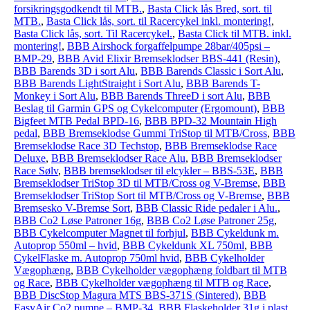
forsikringsgodkendt til MTB.
,
Basta Click lås Bred, sort. til
MTB.
,
Basta Click lås, sort. til Racercykel inkl. montering!
,
Basta Click lås, sort. Til Racercykel.
,
Basta Click til MTB. inkl.
montering!
,
BBB Airshock forgaffelpumpe 28bar/405psi –
BMP-29
,
BBB Avid Elixir Bremseklodser BBS-441 (Resin)
,
BBB Barends 3D i sort Alu
,
BBB Barends Classic i Sort Alu
,
BBB Barends LightStraight i Sort Alu
,
BBB Barends T-
Monkey i Sort Alu
,
BBB Barends ThreeD i sort Alu
,
BBB
Beslag til Garmin GPS og Cykelcomputer (Ergomount)
,
BBB
Bigfeet MTB Pedal BPD-16
,
BBB BPD-32 Mountain High
pedal
,
BBB Bremseklodse Gummi TriStop til MTB/Cross
,
BBB
Bremseklodse Race 3D Techstop
,
BBB Bremseklodse Race
Deluxe
,
BBB Bremseklodser Race Alu
,
BBB Bremseklodser
Race Sølv
,
BBB bremseklodser til elcykler – BBS-53E
,
BBB
Bremseklodser TriStop 3D til MTB/Cross og V-Bremse
,
BBB
Bremseklodser TriStop Sort til MTB/Cross og V-Bremse
,
BBB
Bremsesko V-Bremse Sort
,
BBB Classic Ride pedaler i Alu.
,
BBB Co2 Løse Patroner 16g
,
BBB Co2 Løse Patroner 25g
,
BBB Cykelcomputer Magnet til forhjul
,
BBB Cykeldunk m.
Autoprop 550ml – hvid
,
BBB Cykeldunk XL 750ml
,
BBB
CykelFlaske m. Autoprop 750ml hvid
,
BBB Cykelholder
Vægophæng
,
BBB Cykelholder vægophæng foldbart til MTB
og Race
,
BBB Cykelholder vægophæng til MTB og Race
,
BBB DiscStop Magura MTS BBS-371S (Sintered)
,
BBB
EasyAir Co2 pumpe – BMP-34
,
BBB Flaskeholder 31g i plast
,