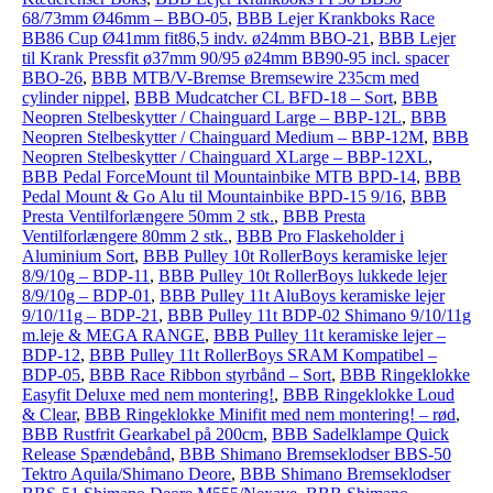
68/73mm Ø46mm – BBO-05
,
BBB Lejer Krankboks Race
BB86 Cup Ø41mm fit86,5 indv. ø24mm BBO-21
,
BBB Lejer
til Krank Pressfit ø37mm 90/95 ø24mm BB90-95 incl. spacer
BBO-26
,
BBB MTB/V-Bremse Bremsewire 235cm med
cylinder nippel
,
BBB Mudcatcher CL BFD-18 – Sort
,
BBB
Neopren Stelbeskytter / Chainguard Large – BBP-12L
,
BBB
Neopren Stelbeskytter / Chainguard Medium – BBP-12M
,
BBB
Neopren Stelbeskytter / Chainguard XLarge – BBP-12XL
,
BBB Pedal ForceMount til Mountainbike MTB BPD-14
,
BBB
Pedal Mount & Go Alu til Mountainbike BPD-15 9/16
,
BBB
Presta Ventilforlængere 50mm 2 stk.
,
BBB Presta
Ventilforlængere 80mm 2 stk.
,
BBB Pro Flaskeholder i
Aluminium Sort
,
BBB Pulley 10t RollerBoys keramiske lejer
8/9/10g – BDP-11
,
BBB Pulley 10t RollerBoys lukkede lejer
8/9/10g – BDP-01
,
BBB Pulley 11t AluBoys keramiske lejer
9/10/11g – BDP-21
,
BBB Pulley 11t BDP-02 Shimano 9/10/11g
m.leje & MEGA RANGE
,
BBB Pulley 11t keramiske lejer –
BDP-12
,
BBB Pulley 11t RollerBoys SRAM Kompatibel –
BDP-05
,
BBB Race Ribbon styrbånd – Sort
,
BBB Ringeklokke
Easyfit Deluxe med nem montering!
,
BBB Ringeklokke Loud
& Clear
,
BBB Ringeklokke Minifit med nem montering! – rød
,
BBB Rustfrit Gearkabel på 200cm
,
BBB Sadelklampe Quick
Release Spændebånd
,
BBB Shimano Bremseklodser BBS-50
Tektro Aquila/Shimano Deore
,
BBB Shimano Bremseklodser