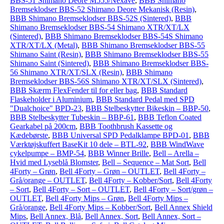
BBS-51 Shimano Deore M555/Nexave
,
BBB Shimano
Bremseklodser BBS-52 Shimano Deore Mekanisk (Resin)
,
BBB Shimano Bremseklodser BBS-52S (Sintered)
,
BBB
Shimano Bremseklodser BBS-54 Shimano XTR/XT/LX
(Sintered)
,
BBB Shimano Bremseklodser BBS-54S Shimano
XTR/XT/LX (Metal)
,
BBB Shimano Bremseklodser BBS-55
Shimano Saint (Resin)
,
BBB Shimano Bremseklodser BBS-55
Shimano Saint (Sintered)
,
BBB Shimano Bremseklodser BBS-
56 Shimano XTR/XT/SLX (Resin)
,
BBB Shimano
Bremseklodser BBS-56S Shimano XTR/XT/SLX (Sintered)
,
BBB Skærm FlexFender til for eller bag
,
BBB Standard
Flaskeholder i Aluminium
,
BBB Standard Pedal med SPD
"Dualchoice" BPD-23
,
BBB Stelbeskytter Bikeskin – BBP-50
,
BBB Stelbeskytter Tubeskin – BBP-61
,
BBB Teflon Coated
Gearkabel på 200cm
,
BBB Toothbrush Kassette og
Kædebørste
,
BBB Universal SPD Pedalklampe BPD-01
,
BBB
Værktøjskuffert BaseKit 10 dele – BTL-92
,
BBB WindWave
cykelpumpe – BMP-54
,
BBB Winner Brille
,
Bell – Arella –
Hvid med Lyseblå Blomster
,
Bell – Sequence – Mat Sort
,
Bell
4Forty – Grøn
,
Bell 4Forty – Grøn – OUTLET
,
Bell 4Forty –
Grå/orange – OUTLET
,
Bell 4Forty – Kobber/Sort
,
Bell 4Forty
– Sort
,
Bell 4Forty – Sort – OUTLET
,
Bell 4Forty – Sort/grøn –
OUTLET
,
Bell 4Forty Mips – Grøn
,
Bell 4Forty Mips –
Grå/orange
,
Bell 4Forty Mips – Kobber/Sort
,
Bell Annex Shield
Mips
,
Bell Annex, Blå
,
Bell Annex, Sort
,
Bell Annex, Sort –