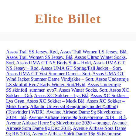
Elite Billet
Assos Trail SS Jersey. Rød
,
Assos Trail Women LS Jersey, Blå
,
Assos Trail Women SS Jersey. Blå
,
Assos Ultraz Winter Socks,
Sort
,
Assos UMA GT NS Body Suit – Hvid
,
Assos UMA GT
NS Jersey – Rød
,
Assos UMA GT Spring/Fall Jacket – Sort
,
Assos UMA GT Vest Summer Dame – Sort
,
Assos UMA GT
Wind Jacket Summer Dame Vindjakke – Sort
,
Assos Undertrøje
LS.skinfoil Evo7 Early Winter, Sort/Hvid
,
Assos Undertrøje
SS.skinfoil_summer_evo7
,
Assos Winter Socks, Sort
,
Assos XC
Sokker – Grå
,
Assos XC Sokker – Lys Blå
,
Assos XC Sokker –
Lys Grøn
,
Assos XC Sokker – Mørk Blå
,
Assos XC Sokker –
Mørk Grøn
,
Atlantic Universal Rengøringsmiddel (500ml)
(Testvinder i WDR)
,
Avenue Airbase Dame 9g Skivebremse
2019 – blå
,
Avenue Airbase Herre 9g Skivebremse 2019 – Blå
,
Avenue Airbase Herre 9g Skivebremse 2020 – orange
,
Avenue
Airbase Sora Dame 9g Disc 2018
,
Avenue Airbase Sora Dame
9g RB 2018
,
Avenue Airbase Spirit Dame 16g Skivebremse