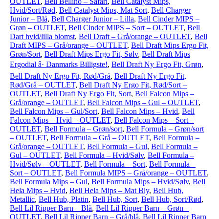
OUTLET
,
Bell Bellino – Safari
,
Bell Catalyst Mips,
Hvid/Sort/Rød
,
Bell Catalyst Mips, Mat Sort
,
Bell Charger
Junior – Blå
,
Bell Charger Junior – Lilla
,
Bell Cinder MIPS –
Grøn – OUTLET
,
Bell Cinder MIPS – Sort – OUTLET
,
Bell
Dart hvid/lilla blomst
,
Bell Draft – Grå/orange – OUTLET
,
Bell
Draft MIPS – Grå/orange – OUTLET
,
Bell Draft Mips Ergo Fit,
Grøn/Sort
,
Bell Draft Mips Ergo Fit, Sølv
,
Bell Draft Mips
Ergodial â· Danmarks Billigste!
,
Bell Draft Ny Ergo Fit, Grøn
,
Bell Draft Ny Ergo Fit, Rød/Grå
,
Bell Draft Ny Ergo Fit,
Rød/Grå – OUTLET
,
Bell Draft Ny Ergo Fit, Rød/Sort –
OUTLET
,
Bell Draft Ny Ergo Fit, Sort
,
Bell Falcon Mips –
Grå/orange – OUTLET
,
Bell Falcon Mips – Gul – OUTLET
,
Bell Falcon Mips – Gul/Sort
,
Bell Falcon Mips – Hvid
,
Bell
Falcon Mips – Hvid – OUTLET
,
Bell Falcon Mips – Sort –
OUTLET
,
Bell Formula – Grøn/sort
,
Bell Formula – Grøn/sort
– OUTLET
,
Bell Formula – Grå – OUTLET
,
Bell Formula –
Grå/orange – OUTLET
,
Bell Formula – Gul
,
Bell Formula –
Gul – OUTLET
,
Bell Formula – Hvid/Sølv
,
Bell Formula –
Hvid/Sølv – OUTLET
,
Bell Formula – Sort
,
Bell Formula –
Sort – OUTLET
,
Bell Formula MIPS – Grå/orange – OUTLET
,
Bell Formula Mips – Gul
,
Bell Formula Mips – Hvid/Sølv
,
Bell
Hela Mips – Hvid
,
Bell Hela Mips – Mat Bly
,
Bell Hub,
Metallic
,
Bell Hub, Platin
,
Bell Hub, Sort
,
Bell Hub, Sort/Rød
,
Bell Lil Ripper Barn – Blå
,
Bell Lil Ripper Barn – Grøn –
OUTLET
,
Bell Lil Ripper Barn – Grå/blå
,
Bell Lil Ripper Barn