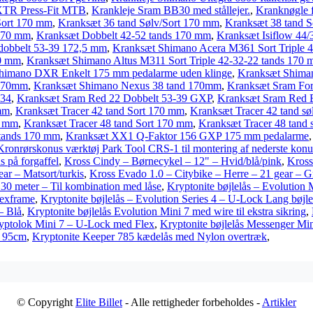
XTR Press-Fit MTB
,
Krankleje Sram BB30 med stållejer.
,
Kranknøgle 
Sort 170 mm
,
Kranksæt 36 tand Sølv/Sort 170 mm
,
Kranksæt 38 tand S
 170 mm
,
Kranksæt Dobbelt 42-52 tands 170 mm
,
Kranksæt Isiflow 44
dobbelt 53-39 172,5 mm
,
Kranksæt Shimano Acera M361 Sort Triple 
70 mm
,
Kranksæt Shimano Altus M311 Sort Triple 42-32-22 tands 170
himano DXR Enkelt 175 mm pedalarme uden klinge
,
Kranksæt Shima
 170mm
,
Kranksæt Shimano Nexus 38 tand 170mm
,
Kranksæt Sram Fo
-34
,
Kranksæt Sram Red 22 Dobbelt 53-39 GXP
,
Kranksæt Sram Red 
mm
,
Kranksæt Tracer 42 tand Sort 170 mm
,
Kranksæt Tracer 42 tand s
0 mm
,
Kranksæt Tracer 48 tand Sort 170 mm
,
Kranksæt Tracer 48 tand
 tands 170 mm
,
Kranksæt XX1 Q-Faktor 156 GXP 175 mm pedalarme
Kronrørskonus værktøj Park Tool CRS-1 til montering af nederste konus
s på forgaffel
,
Kross Cindy – Børnecykel – 12" – Hvid/blå/pink
,
Kross
ar – Matsort/turkis
,
Kross Evado 1.0 – Citybike – Herre – 21 gear – G
.30 meter – Til kombination med låse
,
Kryptonite bøjlelås – Evolution
lexframe
,
Kryptonite bøjlelås – Evolution Series 4 – U-Lock Lang bøjl
– Blå
,
Kryptonite bøjlelås Evolution Mini 7 med wire til ekstra sikring
,
ryptolok Mini 7 – U-Lock med Flex
,
Kryptonite bøjlelås Messenger Mini
x 95cm
,
Kryptonite Keeper 785 kædelås med Nylon overtræk
,
© Copyright
Elite Billet
- Alle rettigheder forbeholdes -
Artikler