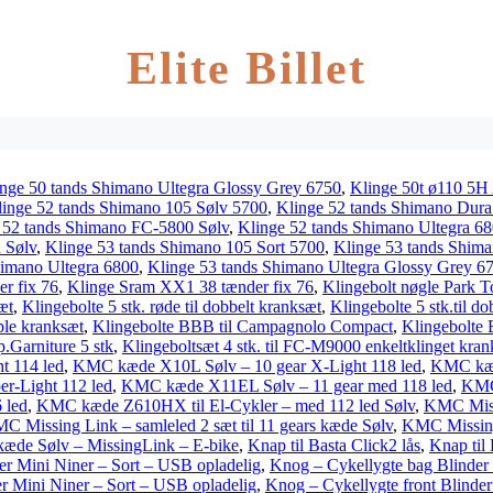
Elite Billet
nge 50 tands Shimano Ultegra Glossy Grey 6750
,
Klinge 50t ø110 5H
inge 52 tands Shimano 105 Sølv 5700
,
Klinge 52 tands Shimano Dur
 52 tands Shimano FC-5800 Sølv
,
Klinge 52 tands Shimano Ultegra 6
 Sølv
,
Klinge 53 tands Shimano 105 Sort 5700
,
Klinge 53 tands Shim
himano Ultegra 6800
,
Klinge 53 tands Shimano Ultegra Glossy Grey 6
r fix 76
,
Klinge Sram XX1 38 tænder fix 76
,
Klingebolt nøgle Park
æt
,
Klingebolte 5 stk. røde til dobbelt kranksæt
,
Klingebolte 5 stk.til d
ple kranksæt
,
Klingebolte BBB til Campagnolo Compact
,
Klingebolte 
p.Garniture 5 stk
,
Klingeboltsæt 4 stk. til FC-M9000 enkeltklinget kra
 114 led
,
KMC kæde X10L Sølv – 10 gear X-Light 118 led
,
KMC kæd
r-Light 112 led
,
KMC kæde X11EL Sølv – 11 gear med 118 led
,
KMC
 led
,
KMC kæde Z610HX til El-Cykler – med 112 led Sølv
,
KMC Missi
C Missing Link – samleled 2 sæt til 11 gears kæde Sølv
,
KMC Missing 
 kæde Sølv – MissingLink – E-bike
,
Knap til Basta Click2 lås
,
Knap til 
er Mini Niner – Sort – USB opladelig
,
Knog – Cykellygte bag Blinder 
er Mini Niner – Sort – USB opladelig
,
Knog – Cykellygte front Blinder