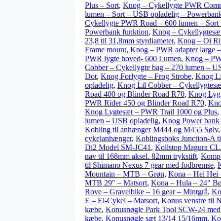
Plus – Sort
,
Knog – Cykellygte PWR Commut
lumen – Sort – USB opladelig – Powerbank
Cykellygte PWR Road – 600 lumen – Sort 
Powerbank funktion
,
Knog – Cykellygtesæt
23,8 til 31,8mm styrdiameter
,
Knog – Oi Ri
Frame mount
,
Knog – PWR adapter large – 
PWR lygte hoved- 600 Lumen
,
Knog – PWR
Cobber – Cykellygte bag – 270 lumen – U
Dot
,
Knog Forlygte – Frog Strobe
,
Knog Li
opladelig
,
Knog Lil Cobber – Cykellygtesæ
Road 400 og Blinder Road R70
,
Knog Lygt
PWR Rider 450 og Blinder Road R70
,
Kno
Knog Lygtesæt – PWR Trail 1000 og Plus
,
lumen – USB opladelig
,
Knog Power bank 
Kobling til anhænger M444 og M455 Sølv
cykelanhænger
,
Koblingsboks Junction-A t
Di2 Model SM-JC41
,
Kollstop Magura C
nav til 168mm aksel. 82mm trykstift
,
Kompon
til Shimano Nexus 7 gear med fodbremse
,
K
Mountain – MTB – Grøn
,
Kona – Hei Hei 
MTB 29" – Matsort
,
Kona – Hula – 24" B
Rove – Gravelbike – 16 gear – Mintgrå
,
Ko
E – El-Cykel – Matsort
,
Konus venstre til 
kæbe
,
Konusnøgle Park Tool SCW-24 me
kæbe
,
Konusnøgle sæt 13/14 15/16mm
,
Ko