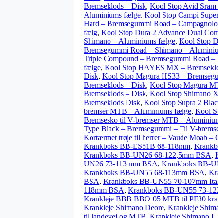
Bremseklods – Disk
,
Kool Stop Avid Sram 
Aluminiums fælge
,
Kool Stop Campi Supe
Hard – Bremsegummi Road – Campagnolo 
fælg
,
Kool Stop Dura 2 Advance Dual Com
Shimano – Aluminiums fælge
,
Kool Stop D
Bremsegummi Road – Shimano – Aluminiu
Triple Compound – Bremsegummi Road – 
fælge
,
Kool Stop HAYES MX – Bremseklo
Disk
,
Kool Stop Magura HS33 – Bremseg
Bremseklods – Disk
,
Kool Stop Magura MT
Bremseklods – Disk
,
Kool Stop Shimano X
Bremseklods Disk
,
Kool Stop Supra 2 Bla
bremser MTB – Aluminiums fælge
,
Kool S
Bremsesko til V-bremser MTB – Aluminiu
Type Black – Bremsegummi – Til V-bremse
Kortærmet trøje til herrer – Vaude Moab –
Krankboks BB-ES51B 68-118mm
,
Krankb
Krankboks BB-UN26 68-122,5mm BSA
,
UN26 73-113 mm BSA
,
Krankboks BB-U
Krankboks BB-UN55 68-113mm BSA
,
Kr
BSA
,
Krankboks BB-UN55 70-107mm Ita
118mm BSA
,
Krankboks BB-UN55 73-1
Krankleje BBB BBO-05 MTB til PF30 kra
Krankleje Shimano Deore
,
Krankleje Shim
til landevej og MTB
,
Krankleje Shimano U