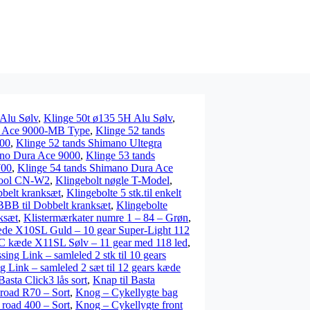
 Alu Sølv
,
Klinge 50t ø135 5H Alu Sølv
,
a Ace 9000-MB Type
,
Klinge 52 tands
800
,
Klinge 52 tands Shimano Ultegra
ano Dura Ace 9000
,
Klinge 53 tands
700
,
Klinge 54 tands Shimano Dura Ace
 Tool CN-W2
,
Klingebolt nøgle T-Model
,
obbelt kranksæt
,
Klingebolte 5 stk.til enkelt
BBB til Dobbelt kranksæt
,
Klingebolte
nksæt
,
Klistermærkater numre 1 – 84 – Grøn
,
e X10SL Guld – 10 gear Super-Light 112
 kæde X11SL Sølv – 11 gear med 118 led
,
ng Link – samleled 2 stk til 10 gears
Link – samleled 2 sæt til 12 gears kæde
Basta Click3 lås sort
,
Knap til Basta
road R70 – Sort
,
Knog – Cykellygte bag
 road 400 – Sort
,
Knog – Cykellygte front