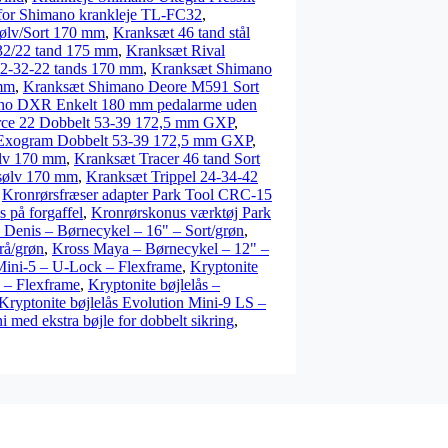
for Shimano krankleje TL-FC32
,
ølv/Sort 170 mm
,
Kranksæt 46 tand stål
/32/22 tand 175 mm
,
Kranksæt Rival
42-32-22 tands 170 mm
,
Kranksæt Shimano
 mm
,
Kranksæt Shimano Deore M591 Sort
no DXR Enkelt 180 mm pedalarme uden
rce 22 Dobbelt 53-39 172,5 mm GXP
,
Exogram Dobbelt 53-39 172,5 mm GXP
,
ølv 170 mm
,
Kranksæt Tracer 46 tand Sort
 sølv 170 mm
,
Kranksæt Trippel 24-34-42
,
Kronrørsfræser adapter Park Tool CRC-15
 på forgaffel
,
Kronrørskonus værktøj Park
 Denis – Børnecykel – 16" – Sort/grøn
,
rå/grøn
,
Kross Maya – Børnecykel – 12" –
 Mini-5 – U-Lock – Flexframe
,
Kryptonite
e – Flexframe
,
Kryptonite bøjlelås –
Kryptonite bøjlelås Evolution Mini-9 LS –
 med ekstra bøjle for dobbelt sikring
,