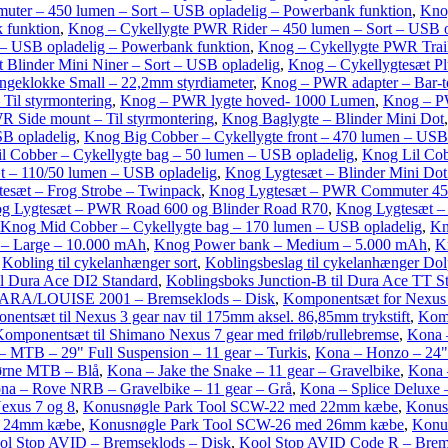
er – 450 lumen – Sort – USB opladelig – Powerbank funktion
,
Kno
 funktion
,
Knog – Cykellygte PWR Rider – 450 lumen – Sort – USB o
– USB opladelig – Powerbank funktion
,
Knog – Cykellygte PWR Trail
 Blinder Mini Niner – Sort – USB opladelig
,
Knog – Cykellygtesæt Pl
ngeklokke Small – 22,2mm styrdiameter
,
Knog – PWR adapter – Bar-t
Til styrmontering
,
Knog – PWR lygte hoved- 1000 Lumen
,
Knog – P
 Side mount – Til styrmontering
,
Knog Baglygte – Blinder Mini Dot
SB opladelig
,
Knog Big Cobber – Cykellygte front – 470 lumen – USB
l Cobber – Cykellygte bag – 50 lumen – USB opladelig
,
Knog Lil Cob
t – 110/50 lumen – USB opladelig
,
Knog Lygtesæt – Blinder Mini Do
esæt – Frog Strobe – Twinpack
,
Knog Lygtesæt – PWR Commuter 450
g Lygtesæt – PWR Road 600 og Blinder Road R70
,
Knog Lygtesæt –
Knog Mid Cobber – Cykellygte bag – 170 lumen – USB opladelig
,
Kn
– Large – 10.000 mAh
,
Knog Power bank – Medium – 5.000 mAh
,
K
,
Kobling til cykelanhænger sort
,
Koblingsbeslag til cykelanhænger Dol
il Dura Ace DI2 Standard
,
Koblingsboks Junction-B til Dura Ace TT S
LARA/LOUISE 2001 – Bremseklods – Disk
,
Komponentsæt for Nexus 
entsæt til Nexus 3 gear nav til 175mm aksel. 86,85mm trykstift
,
Komp
omponentsæt til Shimano Nexus 7 gear med friløb/rullebremse
,
Kona 
– MTB – 29" Full Suspension – 11 gear – Turkis
,
Kona – Honzo – 24"
ørne MTB – Blå
,
Kona – Jake the Snake – 11 gear – Gravelbike
,
Kona 
na – Rove NRB – Gravelbike – 11 gear – Grå
,
Kona – Splice Deluxe –
Nexus 7 og 8
,
Konusnøgle Park Tool SCW-22 med 22mm kæbe
,
Konus
d 24mm kæbe
,
Konusnøgle Park Tool SCW-26 med 26mm kæbe
,
Konu
ol Stop AVID – Bremseklods – Disk
,
Kool Stop AVID Code R – Brem