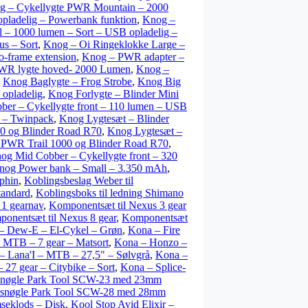
g – Cykellygte PWR Mountain – 2000
pladelig – Powerbank funktion
,
Knog –
 – 1000 lumen – Sort – USB opladelig –
us – Sort
,
Knog – Oi Ringeklokke Large –
o-frame extension
,
Knog – PWR adapter –
WR lygte hoved- 2000 Lumen
,
Knog –
,
Knog Baglygte – Frog Strobe
,
Knog Big
 opladelig
,
Knog Forlygte – Blinder Mini
ber – Cykellygte front – 110 lumen – USB
t – Twinpack
,
Knog Lygtesæt – Blinder
 og Blinder Road R70
,
Knog Lygtesæt –
 PWR Trail 1000 og Blinder Road R70
,
og Mid Cobber – Cykellygte front – 320
nog Power bank – Small – 3.350 mAh
,
phin
,
Koblingsbeslag Weber til
tandard
,
Koblingsboks til ledning Shimano
1 gearnav
,
Komponentsæt til Nexus 3 gear
onentsæt til Nexus 8 gear
,
Komponentsæt
– Dew-E – El-Cykel – Grøn
,
Kona – Fire
 MTB – 7 gear – Matsort
,
Kona – Honzo –
– Lana'I – MTB – 27,5" – Sølvgrå
,
Kona –
 27 gear – Citybike – Sort
,
Kona – Splice-
nøgle Park Tool SCW-23 med 23mm
snøgle Park Tool SCW-28 med 28mm
seklods – Disk
,
Kool Stop Avid Elixir –