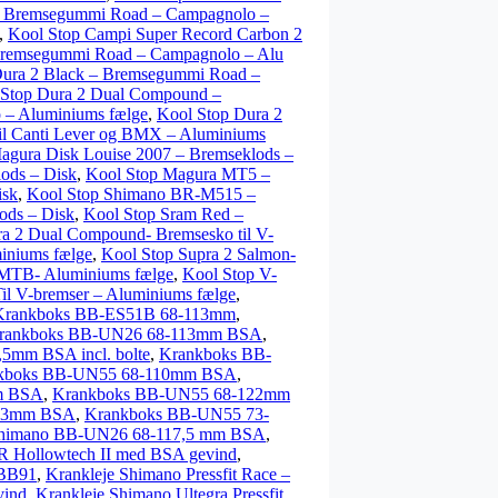
 – Bremsegummi Road – Campagnolo –
,
Kool Stop Campi Super Record Carbon 2
Bremsegummi Road – Campagnolo – Alu
Dura 2 Black – Bremsegummi Road –
 Stop Dura 2 Dual Compound –
 – Aluminiums fælge
,
Kool Stop Dura 2
til Canti Lever og BMX – Aluminiums
agura Disk Louise 2007 – Bremseklods –
ods – Disk
,
Kool Stop Magura MT5 –
isk
,
Kool Stop Shimano BR-M515 –
ods – Disk
,
Kool Stop Sram Red –
ra 2 Dual Compound- Bremsesko til V-
iniums fælge
,
Kool Stop Supra 2 Salmon-
MTB- Aluminiums fælge
,
Kool Stop V-
l V-bremser – Aluminiums fælge
,
Krankboks BB-ES51B 68-113mm
,
rankboks BB-UN26 68-113mm BSA
,
5mm BSA incl. bolte
,
Krankboks BB-
kboks BB-UN55 68-110mm BSA
,
m BSA
,
Krankboks BB-UN55 68-122mm
113mm BSA
,
Krankboks BB-UN55 73-
Shimano BB-UN26 68-117,5 mm BSA
,
R Hollowtech II med BSA gevind
,
-BB91
,
Krankleje Shimano Pressfit Race –
vind
,
Krankleje Shimano Ultegra Pressfit