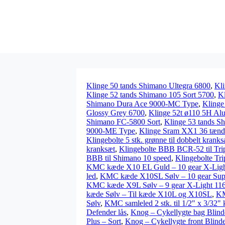
Klinge 50 tands Shimano Ultegra 6800
,
Kli
Klinge 52 tands Shimano 105 Sort 5700
,
Kl
Shimano Dura Ace 9000-MC Type
,
Klinge
Glossy Grey 6700
,
Klinge 52t ø110 5H Alu
Shimano FC-5800 Sort
,
Klinge 53 tands S
9000-ME Type
,
Klinge Sram XX1 36 tænde
Klingebolte 5 stk. grønne til dobbelt kranks
kranksæt
,
Klingebolte BBB BCR-52 til Tri
BBB til Shimano 10 speed
,
Klingebolte Tri
KMC kæde X10 EL Guld – 10 gear X-Light
led
,
KMC kæde X10SL Sølv – 10 gear Supe
KMC kæde X9L Sølv – 9 gear X-Light 116
kæde Sølv – Til kæde X10L og X10SL
,
KM
Sølv
,
KMC samleled 2 stk. til 1/2" x 3/32"
Defender lås
,
Knog – Cykellygte bag Blind
Plus – Sort
,
Knog – Cykellygte front Blind