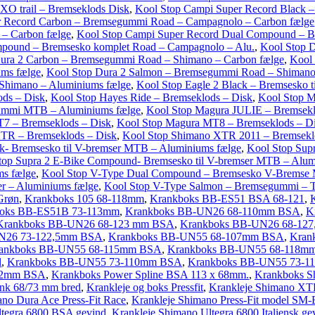
XO trail – Bremseklods Disk
,
Kool Stop Campi Super Record Black
r Record Carbon – Bremsegummi Road – Campagnolo – Carbon fælge
– Carbon fælge
,
Kool Stop Campi Super Record Dual Compound – 
pound – Bremsesko komplet Road – Campagnolo – Alu.
,
Kool Stop 
ura 2 Carbon – Bremsegummi Road – Shimano – Carbon fælge
,
Kool
ms fælge
,
Kool Stop Dura 2 Salmon – Bremsegummi Road – Shimano
Shimano – Aluminiums fælge
,
Kool Stop Eagle 2 Black – Bremsesko 
ds – Disk
,
Kool Stop Hayes Ride – Bremseklods – Disk
,
Kool Stop M
ummi MTB – Aluminiums fælge
,
Kool Stop Magura JULIE – Bremsekl
7 – Bremseklods – Disk
,
Kool Stop Magura MT8 – Bremseklods – D
TR – Bremseklods – Disk
,
Kool Stop Shimano XTR 2011 – Bremsekl
ck- Bremsesko til V-bremser MTB – Aluminiums fælge
,
Kool Stop Sup
top Supra 2 E-Bike Compound- Bremsesko til V-bremser MTB – Alum
ms fælge
,
Kool Stop V-Type Dual Compound – Bremsesko V-Bremse 
r – Aluminiums fælge
,
Kool Stop V-Type Salmon – Bremsegummi – Ti
 Grøn
,
Krankboks 105 68-118mm
,
Krankboks BB-ES51 BSA 68-121
,
oks BB-ES51B 73-113mm
,
Krankboks BB-UN26 68-110mm BSA
,
K
Krankboks BB-UN26 68-123 mm BSA
,
Krankboks BB-UN26 68-127,
N26 73-122,5mm BSA
,
Krankboks BB-UN55 68-107mm BSA
,
Kran
ankboks BB-UN55 68-115mm BSA
,
Krankboks BB-UN55 68-118m
l
,
Krankboks BB-UN55 73-110mm BSA
,
Krankboks BB-UN55 73-
22mm BSA
,
Krankboks Power Spline BSA 113 x 68mm.
,
Krankboks 
nk 68/73 mm bred
,
Krankleje og boks Pressfit
,
Krankleje Shimano XT
ano Dura Ace Press-Fit Race
,
Krankleje Shimano Press-Fit model SM
ltegra 6800 BSA gevind
,
Krankleje Shimano Ultegra 6800 Italiensk ge