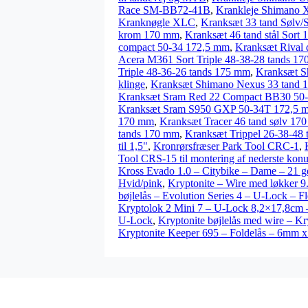
Race SM-BB72-41B
,
Krankleje Shimano 
Kranknøgle XLC
,
Kranksæt 33 tand Sølv/
krom 170 mm
,
Kranksæt 46 tand stål Sort
compact 50-34 172,5 mm
,
Kranksæt Rival 
Acera M361 Sort Triple 48-38-28 tands 1
Triple 48-36-26 tands 175 mm
,
Kranksæt S
klinge
,
Kranksæt Shimano Nexus 33 tand
Kranksæt Sram Red 22 Compact BB30 50
Kranksæt Sram S950 GXP 50-34T 172,5 
170 mm
,
Kranksæt Tracer 46 tand sølv 17
tands 170 mm
,
Kranksæt Trippel 26-38-48
til 1,5"
,
Kronrørsfræser Park Tool CRC-1
,
Tool CRS-15 til montering af nederste konu
Kross Evado 1.0 – Citybike – Dame – 21 ge
Hvid/pink
,
Kryptonite – Wire med løkker 9
bøjlelås – Evolution Series 4 – U-Lock – F
Kryptolok 2 Mini 7 – U-Lock 8,2×17,8cm 
U-Lock
,
Kryptonite bøjlelås med wire – K
Kryptonite Keeper 695 – Foldelås – 6mm 