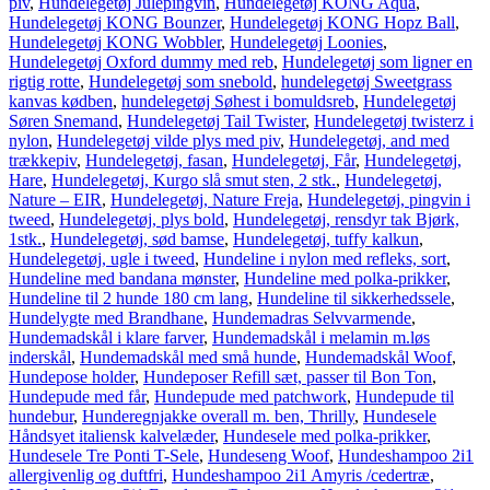
piv
,
Hundelegetøj Julepingvin
,
Hundelegetøj KONG Aqua
,
Hundelegetøj KONG Bounzer
,
Hundelegetøj KONG Hopz Ball
,
Hundelegetøj KONG Wobbler
,
Hundelegetøj Loonies
,
Hundelegetøj Oxford dummy med reb
,
Hundelegetøj som ligner en
rigtig rotte
,
Hundelegetøj som snebold
,
hundelegetøj Sweetgrass
kanvas kødben
,
hundelegetøj Søhest i bomuldsreb
,
Hundelegetøj
Søren Snemand
,
Hundelegetøj Tail Twister
,
Hundelegetøj twisterz i
nylon
,
Hundelegetøj vilde plys med piv
,
Hundelegetøj, and med
trækkepiv
,
Hundelegetøj, fasan
,
Hundelegetøj, Får
,
Hundelegetøj,
Hare
,
Hundelegetøj, Kurgo slå smut sten, 2 stk.
,
Hundelegetøj,
Nature – EIR
,
Hundelegetøj, Nature Freja
,
Hundelegetøj, pingvin i
tweed
,
Hundelegetøj, plys bold
,
Hundelegetøj, rensdyr tak Bjørk,
1stk.
,
Hundelegetøj, sød bamse
,
Hundelegetøj, tuffy kalkun
,
Hundelegetøj, ugle i tweed
,
Hundeline i nylon med refleks, sort
,
Hundeline med bandana mønster
,
Hundeline med polka-prikker
,
Hundeline til 2 hunde 180 cm lang
,
Hundeline til sikkerhedssele
,
Hundelygte med Brandhane
,
Hundemadras Selvvarmende
,
Hundemadskål i klare farver
,
Hundemadskål i melamin m.løs
inderskål
,
Hundemadskål med små hunde
,
Hundemadskål Woof
,
Hundepose holder
,
Hundeposer Refill sæt, passer til Bon Ton
,
Hundepude med får
,
Hundepude med patchwork
,
Hundepude til
hundebur
,
Hunderegnjakke overall m. ben, Thrilly
,
Hundesele
Håndsyet italiensk kalvelæder
,
Hundesele med polka-prikker
,
Hundesele Tre Ponti T-Sele
,
Hundeseng Woof
,
Hundeshampoo 2i1
allergivenlig og duftfri
,
Hundeshampoo 2i1 Amyris /cedertræ
,