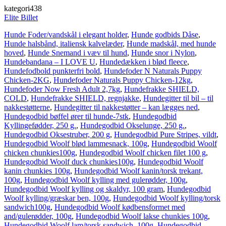
kategori438
Elite Billet
Hunde Foder/vandskål i elegant holder
,
Hunde godbids Dåse
,
Hunde halsbånd, italiensk kalvelæder
,
Hunde madskål, med hunde
hoved
,
Hunde Snemand i væv til hund
,
Hunde snor i Nylon
,
Hundebandana – I LOVE U
,
Hundedækken i blød fleece
,
Hundefodbold punkterfri bold
,
Hundefoder N Naturals Puppy
Chicken-2KG
,
Hundefoder Naturals Puppy Chicken-12kg
,
Hundefoder Now Fresh Adult 2,7kg
,
Hundefrakke SHIELD,
COLD
,
Hundefrakke SHIELD, regnjakke
,
Hundegitter til bil – til
nakkestøtterne
,
Hundegitter til nakkestøtter – kan lægges ned
,
Hundegodbid bøffel ører til hunde-7stk
,
Hundegodbid
Kyllingefødder, 250 g.
,
Hundegodbid Okselunge, 250 g.
,
Hundegodbid Oksestruber, 200 g
,
Hundegodbid Pure Stripes, vildt
,
Hundegodbid Woolf blød lammesnack, 100g
,
Hundegodbid Woolf
chicken chunkies100g
,
Hundegodbid Woolf chicken filet 100 g
,
Hundegodbid Woolf duck chunkies100g
,
Hundegodbid Woolf
kanin chunkies 100g
,
Hundegodbid Woolf kanin/torsk trekant,
100g
,
Hundegodbid Woolf kylling med gulerødder, 100g
,
Hundegodbid Woolf kylling og skaldyr, 100 gram
,
Hundegodbid
Woolf kylling/græskar ben, 100g
,
Hundegodbid Woolf kylling/torsk
sandwich100g
,
Hundegodbid Woolf kødbensformet med
and/gulerødder, 100g
,
Hundegodbid Woolf lakse chunkies 100g
,
Hundegodbid Woolf lam/torsk sandwich, 100g
,
Hundegodbid