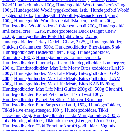
Woolf Lamb chunkies 100g
,
Hundegodbid Woolf tranebær/kylling,
100g
,
Hundegodbid Woolf tyggekødben, 1stk.
,
Hundegodbid Woolf
Tyggepind 1stk.
,
Hundegodbid Woolf tyggesnack med kylling,
100g
,
Hundegodbid Woolfies dental fiskeben, medium 200g
,
Hundegodbid Woolfies dental fiskeben, small 200g
,
Hundegodbid,
små bøffel ører – 12stk
,
hundegodbidder Duck Delight Chew,
2x25g
,
hundegodbidder Pork Delight Chew, 2x25g
,
hundegodbidder Turkey Delight Chew, 2x25g
,
Hundegodbidder,
Chicken Calciumben, 500g
,
Hundegodbidder, Energistang 5 stk
,
Hundegodbidder, Hestekød i tern, 100g
,
Hundegodbidder,
Kaninører, 100 g
,
Hundegodbidder, Lammeben 5 stk
,
Hundegodbidder, Lammekød i tern
,
Hundegodbidder, Lammeører,
200 g.
,
Hundegodbidder, Max Life Meaty Bites godbidder LAKS
200g
,
Hundegodbidder, Max Life Meaty Bites godbidder, GÅS
200g
,
Hundegodbidder, Max Life Meaty Bites godbidder, LAM
200g
,
Hundegodbidder, Max Life Meaty Bites KANIN200g
,
Hundegodbidder, Max Life Mini Guffer 200g ell. 500g Glutenfri
,
Hundegodbidder, Planet Pet Chicken Fish Twist 100g
,
Hundegodbidder, Planet Pet Sticks Chicken 18cm lang
,
Hundegodbidder, Pure Stripes med and, 150g
,
Hundegodbidder,
Tikki kalve energistænger, 100 g
,
Hundegodbidder, Tikki
lakseskind, 50g
,
Hundegodbidder, Tikki Mini godbidder, 500 g,
mix
,
Hundegodbidder, Tikki okse energistænger, 12cm, 5 stk
,
Hundegodbidder, Tikki Premium kornfri godbidder 150g mix
,