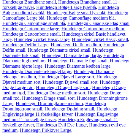
Hundetegn Brandhane small
,
Hundetegn Brandhane small 11
forskellige farver
,
Hundetegn Bølge Large lyseblå
,
Hundetegn
Bølge medium lyseblå
,
Hundetegn Bølge small lyseblå
,
Hundetegn
Camouflage Large blå
,
Hundetegn Camouflage medium blå
,
Hundetegn Camouflage small blå
,
Hundetegn Canadiske Flag small
,
Hundetegn Cartoonbone large
,
Hundetegn Cartoonbone medium
,
Hundetegn Cartoonbone small
,
Hundetegn cirkel Basic håndlavet,
large
,
Hundetegn cirkel Basic, large
,
Hundetegn cirkel Basic, small
,
Hundetegn Delfin Large
,
Hundetegn Delfin medium
,
Hundetegn
Delfin small
,
Hundetegn Diamante cirkel small
,
Hundetegn
Diamante fisk small
,
Hundetegn Diamante fugl large
,
Hundetegn
Diamante fugl medium
,
Hundetegn Diamante fugl small
,
Hundetegn
Diamante hjerte large
,
Hundetegn Diamante kødben large
,
Hundetegn Diamante rektangel large
,
Hundetegn Diamante
rektangel medium
,
Hundetegn Djævel Large sort
,
Hundetegn
Djævel medium sort
,
Hundetegn Djævel small sort
,
Hundetegn
Drage Large rød
,
Hundetegn Drage Large sort
,
Hundetegn Drage
medium rød
,
Hundetegn Drage medium sort
,
Hundetegn Drage
small rød
,
Hundetegn Drage small sort
,
Hundetegn Dronningkrone
Large
,
Hundetegn Dronningkrone medium
,
Hundetegn
Dronningkrone small
,
Hundetegn Dødning small
,
Hundetegn
Englevinge large 11 forskellige farver
,
Hundetegn Englevinge
medium 11 forskellige farver
,
Hundetegn Englevinge small 11
forskellige farver
,
Hundetegn Evil Eye Large
,
Hundetegn evil eye
medium
,
Hundetegn Firkløver Large
,