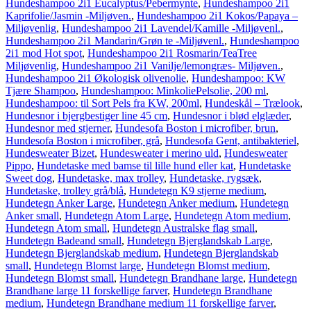
Hundeshampoo 2i1 Eucalyptus/Pebermynte
,
Hundeshampoo 2i1
Kaprifolie/Jasmin -Miljøven.
,
Hundeshampoo 2i1 Kokos/Papaya –
Miljøvenlig
,
Hundeshampoo 2i1 Lavendel/Kamille -Miljøvenl.
,
Hundeshampoo 2i1 Mandarin/Grøn te -Miljøvenl.
,
Hundeshampoo
2i1 mod Hot spot
,
Hundeshampoo 2i1 Rosmarin/TeaTree
Miljøvenlig
,
Hundeshampoo 2i1 Vanilje/lemongræs- Miljøven.
,
Hundeshampoo 2i1 Økologisk olivenolie
,
Hundeshampoo: KW
Tjære Shampoo
,
Hundeshampoo: MinkoliePelsolie, 200 ml
,
Hundeshampoo: til Sort Pels fra KW, 200ml
,
Hundeskål – Trælook
,
Hundesnor i bjergbestiger line 45 cm
,
Hundesnor i blød elglæder
,
Hundesnor med stjerner
,
Hundesofa Boston i microfiber, brun
,
Hundesofa Boston i microfiber, grå
,
Hundesofa Gent, antibakteriel
,
Hundesweater Bizet
,
Hundesweater i merino uld
,
Hundesweater
Pippo
,
Hundetaske med bamse til lille hund eller kat
,
Hundetaske
Sweet dog
,
Hundetaske, max trolley
,
Hundetaske, rygsæk
,
Hundetaske, trolley grå/blå
,
Hundetegn K9 stjerne medium
,
Hundetegn Anker Large
,
Hundetegn Anker medium
,
Hundetegn
Anker small
,
Hundetegn Atom Large
,
Hundetegn Atom medium
,
Hundetegn Atom small
,
Hundetegn Australske flag small
,
Hundetegn Badeand small
,
Hundetegn Bjerglandskab Large
,
Hundetegn Bjerglandskab medium
,
Hundetegn Bjerglandskab
small
,
Hundetegn Blomst large
,
Hundetegn Blomst medium
,
Hundetegn Blomst small
,
Hundetegn Brandhane large
,
Hundetegn
Brandhane large 11 forskellige farver
,
Hundetegn Brandhane
medium
,
Hundetegn Brandhane medium 11 forskellige farver
,