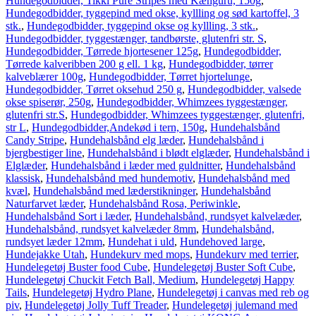
Hundegodbidder, Tikki Pure Stripes med Kænguru, 150g
,
Hundegodbidder, tyggepind med okse, kyllling og sød kartoffel, 3
stk.
,
Hundegodbidder, tyggepind okse og kyllling, 3 stk.
,
Hundegodbidder, tyggestænger, tandbørste, glutenfri str. S
,
Hundegodbidder, Tørrede hjortesener 125g
,
Hundegodbidder,
Tørrede kalveribben 200 g ell. 1 kg
,
Hundegodbidder, tørrer
kalveblærer 100g
,
Hundegodbidder, Tørret hjortelunge
,
Hundegodbidder, Tørret oksehud 250 g
,
Hundegodbidder, valsede
okse spiserør, 250g
,
Hundegodbidder, Whimzees tyggestænger,
glutenfri str.S
,
Hundegodbidder, Whimzees tyggestænger, glutenfri,
str L
,
Hundegodbidder,Andekød i tern, 150g
,
Hundehalsbånd
Candy Stripe
,
Hundehalsbånd elg læder
,
Hundehalsbånd i
bjergbestiger line
,
Hundehalsbånd i blødt elglæder
,
Hundehalsbånd i
Elglæder
,
Hundehalsbånd i læder med guldnitter
,
Hundehalsbånd
klassisk
,
Hundehalsbånd med hundemotiv
,
Hundehalsbånd med
kvæl
,
Hundehalsbånd med læderstikninger
,
Hundehalsbånd
Naturfarvet læder
,
Hundehalsbånd Rosa, Periwinkle
,
Hundehalsbånd Sort i læder
,
Hundehalsbånd, rundsyet kalvelæder
,
Hundehalsbånd, rundsyet kalvelæder 8mm
,
Hundehalsbånd,
rundsyet læder 12mm
,
Hundehat i uld
,
Hundehoved large
,
Hundejakke Utah
,
Hundekurv med mops
,
Hundekurv med terrier
,
Hundelegetøj Buster food Cube
,
Hundelegetøj Buster Soft Cube
,
Hundelegetøj Chuckit Fetch Ball, Medium
,
Hundelegetøj Happy
Tails
,
Hundelegetøj Hydro Plane
,
Hundelegetøj i canvas med reb og
piv
,
Hundelegetøj Jolly Tuff Treader
,
Hundelegetøj julemand med