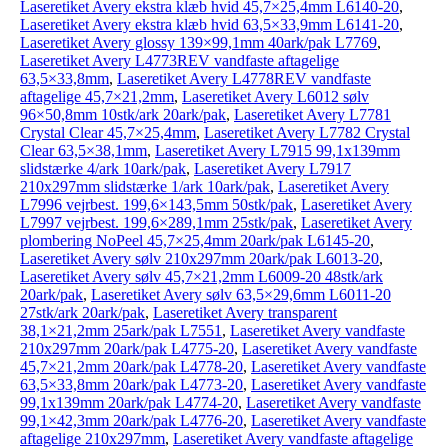
Laseretiket Avery ekstra klæb hvid 45,7×25,4mm L6140-20
,
Laseretiket Avery ekstra klæb hvid 63,5×33,9mm L6141-20
,
Laseretiket Avery glossy 139×99,1mm 40ark/pak L7769
,
Laseretiket Avery L4773REV vandfaste aftagelige
63,5×33,8mm
,
Laseretiket Avery L4778REV vandfaste
aftagelige 45,7×21,2mm
,
Laseretiket Avery L6012 sølv
96×50,8mm 10stk/ark 20ark/pak
,
Laseretiket Avery L7781
Crystal Clear 45,7×25,4mm
,
Laseretiket Avery L7782 Crystal
Clear 63,5×38,1mm
,
Laseretiket Avery L7915 99,1x139mm
slidstærke 4/ark 10ark/pak
,
Laseretiket Avery L7917
210x297mm slidstærke 1/ark 10ark/pak
,
Laseretiket Avery
L7996 vejrbest. 199,6×143,5mm 50stk/pak
,
Laseretiket Avery
L7997 vejrbest. 199,6×289,1mm 25stk/pak
,
Laseretiket Avery
plombering NoPeel 45,7×25,4mm 20ark/pak L6145-20
,
Laseretiket Avery sølv 210x297mm 20ark/pak L6013-20
,
Laseretiket Avery sølv 45,7×21,2mm L6009-20 48stk/ark
20ark/pak
,
Laseretiket Avery sølv 63,5×29,6mm L6011-20
27stk/ark 20ark/pak
,
Laseretiket Avery transparent
38,1×21,2mm 25ark/pak L7551
,
Laseretiket Avery vandfaste
210x297mm 20ark/pak L4775-20
,
Laseretiket Avery vandfaste
45,7×21,2mm 20ark/pak L4778-20
,
Laseretiket Avery vandfaste
63,5×33,8mm 20ark/pak L4773-20
,
Laseretiket Avery vandfaste
99,1x139mm 20ark/pak L4774-20
,
Laseretiket Avery vandfaste
99,1×42,3mm 20ark/pak L4776-20
,
Laseretiket Avery vandfaste
aftagelige 210x297mm
,
Laseretiket Avery vandfaste aftagelige