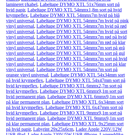
lamineret t/kabel
,
Labeltape DYMO XTL 51x76mm sort på
hvid papir
,
Labeltape DYMO XTL 54mmx1,8m sort på hvid
krympeflex
,
Labeltape DYMO XTL 54mmx7m hvid på blå
vinyl universal
,
Labeltape DYMO XTL 54mmx7m hvid på pink
vinyl universal
,
Labeltape DYMO XTL 54mmx7m hvid på rød
vinyl universal
,
Labeltape DYMO XTL 54mmx7m hvid på sort
vinyl universal
,
Labeltape DYMO XTL 54mmx7m rød på hvid
vinyl universal
,
Labeltape DYMO XTL 54mmx7m rød på klar
vinyl universal
,
Labeltape DYMO XTL 54mmx7m sort på grå
vinyl universal
,
Labeltape DYMO XTL 54mmx7m sort på gul
vinyl universal
,
Labeltape DYMO XTL 54mmx7m sort på hvid
vinyl universal
,
Labeltape DYMO XTL 54mmx7m sort på klar
vinyl universal
,
Labeltape DYMO XTL 54mmx7m sort på
orange vinyl universal
,
Labeltape DYMO XTL 54x34mm sort
på hvid krympeflex
,
Labeltape DYMO XTL 54x47mm sort på
hvid krympeflex
,
Labeltape DYMO XTL 6mmx2,7m sort på
hvid krympeflex
,
Labeltape DYMO XTL 6mmx9,1m sort på
hvid permanent plan
,
Labeltape DYMO XTL 6mmx9,1m sort
på klar permanent plan
,
Labeltape DYMO XTL 6x34mm sort
på hvid krympeflex
,
Labeltape DYMO XTL 6x47mm sort på
hvid krympeflex
,
Labeltape DYMO XTL 9mmx9,1m sort på
hvid permanent plan
,
Labeltape DYMO XTL 9mmx9,1m sort
på klar permanent plan
,
Labeltape DYMO XTL 9x25mm sort
på hvid papir
,
Labyrint 29x25x6cm
,
Lader Apple 220V/12W
USB iPad
,
Lader Apple 220V/5W USB iPhone
,
Lagereddike,