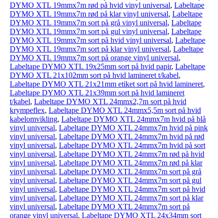
DYMO XTL 19mmx7m rød på hvid vinyl universal
,
Labeltape
DYMO XTL 19mmx7m rød på klar vinyl universal
,
Labeltape
DYMO XTL 19mmx7m sort på grå vinyl universal
,
Labeltape
DYMO XTL 19mmx7m sort på gul vinyl universal
,
Labeltape
DYMO XTL 19mmx7m sort på hvid vinyl universal
,
Labeltape
DYMO XTL 19mmx7m sort på klar vinyl universal
,
Labeltape
DYMO XTL 19mmx7m sort på orange vinyl universal
,
Labeltape DYMO XTL 19x25mm sort på hvid papir
,
Labeltape
DYMO XTL 21x102mm sort på hvid lamineret t/kabel
,
Labeltape DYMO XTL 21x21mm etiket sort på hvid lamineret
,
Labeltape DYMO XTL 21x39mm sort på hvid lamineret
t/kabel
,
Labeltape DYMO XTL 24mmx2,7m sort på hvid
krympeflex
,
Labeltape DYMO XTL 24mmx5,5m sort på hvid
kabelomvikling
,
Labeltape DYMO XTL 24mmx7m hvid på blå
vinyl universal
,
Labeltape DYMO XTL 24mmx7m hvid på pink
vinyl universal
,
Labeltape DYMO XTL 24mmx7m hvid på rød
vinyl universal
,
Labeltape DYMO XTL 24mmx7m hvid på sort
vinyl universal
,
Labeltape DYMO XTL 24mmx7m rød på hvid
vinyl universal
,
Labeltape DYMO XTL 24mmx7m rød på klar
vinyl universal
,
Labeltape DYMO XTL 24mmx7m sort på grå
vinyl universal
,
Labeltape DYMO XTL 24mmx7m sort på gul
vinyl universal
,
Labeltape DYMO XTL 24mmx7m sort på hvid
vinyl universal
,
Labeltape DYMO XTL 24mmx7m sort på klar
vinyl universal
,
Labeltape DYMO XTL 24mmx7m sort på
orange vinyl universal
,
Labeltape DYMO XTL 24x34mm sort