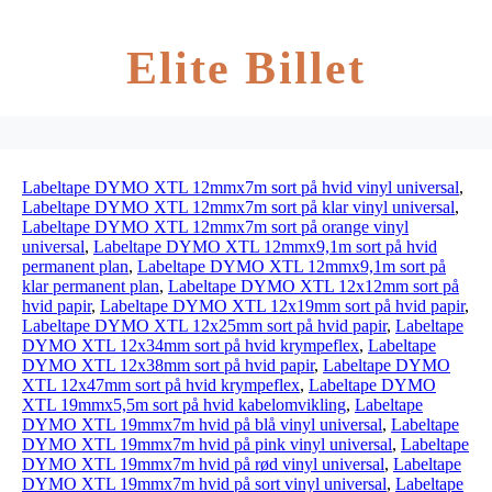
Elite Billet
Labeltape DYMO XTL 12mmx7m sort på hvid vinyl universal
,
Labeltape DYMO XTL 12mmx7m sort på klar vinyl universal
,
Labeltape DYMO XTL 12mmx7m sort på orange vinyl
universal
,
Labeltape DYMO XTL 12mmx9,1m sort på hvid
permanent plan
,
Labeltape DYMO XTL 12mmx9,1m sort på
klar permanent plan
,
Labeltape DYMO XTL 12x12mm sort på
hvid papir
,
Labeltape DYMO XTL 12x19mm sort på hvid papir
,
Labeltape DYMO XTL 12x25mm sort på hvid papir
,
Labeltape
DYMO XTL 12x34mm sort på hvid krympeflex
,
Labeltape
DYMO XTL 12x38mm sort på hvid papir
,
Labeltape DYMO
XTL 12x47mm sort på hvid krympeflex
,
Labeltape DYMO
XTL 19mmx5,5m sort på hvid kabelomvikling
,
Labeltape
DYMO XTL 19mmx7m hvid på blå vinyl universal
,
Labeltape
DYMO XTL 19mmx7m hvid på pink vinyl universal
,
Labeltape
DYMO XTL 19mmx7m hvid på rød vinyl universal
,
Labeltape
DYMO XTL 19mmx7m hvid på sort vinyl universal
,
Labeltape