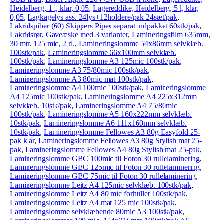
Heidelberg, 1 l, klar, 0,05
,
Lagereddike, Heidelberg, 5 l, klar,
0,05
,
Lagkagelys ass. 24lys+12holdere/pak 24sæt/pak
,
Lakridspiber (60) Skippers Pipes separat indpakket 60stk/pak
,
Lakridsrør, Gaveæske med 3 varianter
,
Lamineringsfilm 635mm,
30 mtr. 125 mic, 2 rl.
,
Lamineringslomme 54x86mm selvklæb.
100stk/pak
,
Lamineringslomme 66x100mm selvklæb.
100stk/pak
,
Lamineringslomme A3 125mic 100stk/pak
,
Lamineringslomme A3 75/80mic 100stk/pak
,
Lamineringslomme A3 80mic mat 100stk/pak
,
Lamineringslomme A4 100mic 100stk/pak
,
Lamineringslomme
A4 125mic 100stk/pak
,
Lamineringslomme A4 225x312mm
selvklæb. 10stk/pak
,
Lamineringslomme A4 75/80mic
100stk/pak
,
Lamineringslomme A5 160x222mm selvklæb.
10stk/pak
,
Lamineringslomme A6 111x160mm selvklæb.
10stk/pak
,
Lamineringslomme Fellowes A3 80g Easyfold 25-
pak klar
,
Lamineringslomme Fellowes A3 80g Stylish mat 25-
pak
,
Lamineringslomme Fellowes A4 80g Stylish mat 25-pak
,
Lamineringslomme GBC 100mic til Foton 30 rullelaminering
,
Lamineringslomme GBC 125mic til Foton 30 rullelaminering
,
Lamineringslomme GBC 75mic til Foton 30 rullelaminering
,
Lamineringslomme Leitz A4 125mic selvklæb. 100stk/pak
,
Lamineringslomme Leitz A4 80 mic forhullet 100stk/pak
,
Lamineringslomme Leitz A4 mat 125 mic 100stk/pak
,
Lamineringslomme selvklæbende 80mic A3 100stk/pak
,