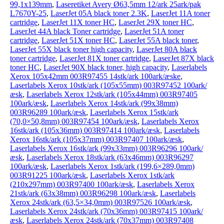
99,1x139mm
,
Laseretiket Avery Ø63,5mm 12/ark 25ark/pak
L7670Y-25
,
LaserJet 05A black toner 2.3K
,
LaserJet 11A toner
cartridge
,
LaserJet 11X toner HC
,
LaserJet 29X toner HC
,
LaserJet 44A black Toner cartridge
,
LaserJet 51A toner
cartridge
,
LaserJet 51X toner HC
,
LaserJet 55A black toner
,
LaserJet 55X black toner high capacity
,
LaserJet 80A black
toner cartridge
,
LaserJet 81X toner cartridge
,
LaserJet 87X black
toner HC
,
LaserJet 90X black toner, high capacity
,
Laserlabels
Xerox 105x42mm 003R97455 14stk/ark 100ark/æske
,
Laserlabels Xerox 10stk/ark (105x55mm) 003R97452 100ark/
æsk
,
Laserlabels Xerox 12stk/ark (105x44mm) 003R97405
100ark/æsk
,
Laserlabels Xerox 14stk/ark (99x38mm)
003R96289 100ark/æsk
,
Laserlabels Xerox 15stk/ark
(70,0×50,8mm) 003R97454 100ark/æsk
,
Laserlabels Xerox
16stk/ark (105x36mm) 003R97414 100ark/æsk
,
Laserlabels
Xerox 16stk/ark (105x37mm) 003R97407 100ark/æsk
,
Laserlabels Xerox 16stk/ark (99x33mm) 003R96296 100ark/
æsk
,
Laserlabels Xerox 18stk/ark (63x46mm) 003R96297
100ark/æsk
,
Laserlabels Xerox 1stk/ark (199,6×289,0mm)
003R91225 100ark/æsk
,
Laserlabels Xerox 1stk/ark
(210x297mm) 003R97400 100ark/æsk
,
Laserlabels Xerox
21stk/ark (63x38mm) 003R96298 100ark/æsk
,
Laserlabels
Xerox 24stk/ark (63,5×34,0mm) 003R97526 100ark/æsk
,
Laserlabels Xerox 24stk/ark (70x36mm) 003R97415 100ark/
æsk
,
Laserlabels Xerox 24stk/ark (70x37mm) 003R97408