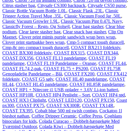
citron
,
Citron 720 ml ashland contigo
,
Citron 720 ml devon contigo
,
Citrus stasher bag
,
Citysafe CS300 backpack
,
Citysafe CS50 purse
,
Classic Bottle Vacuum Bottle 1.0L
,
Classic Flask .23L
,
Classic
Trigger Action Travel Mug .35L
,
Classic Vacuum Food Jar .50L
,
Classic Vacuum Growler 1.9L
,
Classic Vacuum Pint 0.47L Navy
,
Classicfly Forest – Regn- Og Solsejl
,
Clear bag stasher
,
Clear blue
podium
,
Clear large stasher bag
,
Clear snack bag stasher
,
Clip On
Magnet
,
Clover print mimis purple sandwich wrap bees wrap
,
Clover print startpakke bees wrap
,
Cmp-5 compact tough duracell
,
Cmp-8c pro compact tough duracell
,
COAST BX213 foldekniv
,
COAST BX300 foldekniv
,
COAST BX315
,
COAST DX344
,
COAST DX356
,
COAST FL13 pandelampe
,
COAST FL19
pandelampe
,
COAST FL19 Pandelampe – Orange
,
COAST FL44
,
COAST FL74 2-pak
,
COAST FL75 + PS200
,
COAST FL75R
Genopladelig Pandelampe – Blå
,
COAST FX200
,
COAST FX412
foldekniv
,
COAST G5 sølv
,
COAST HL40 pandelampe
,
COAST
HL44
,
COAST HL45 pandelampe
,
COAST HL85R pandelampe
,
COAST HP1 + Nitecore i1 USB oplader + 3.6V Li-ion batteri
,
COAST HP10R
,
COAST HP4 Penlight – Sort
,
COAST HP4 rød
,
COAST HX3 Cliplight
,
COAST LED120
,
COAST PX150
,
Coast
px300
,
COAST PX75
,
COAST SX300R
,
COAST TX14R
,
COAST TX395
,
Cobalt blue 500 ml swish contigo
,
Cockatoo 1l
bigshot nathan
,
Coffee Dripper Ceramic
,
Coffee Press
,
Coghlans
binoculars for kids
,
Colada Curaçao – Dobbelt-hængekøje Med
Tværpind Outdoor
,
Colada Kiwi – Dobbelt-hængekøje Med