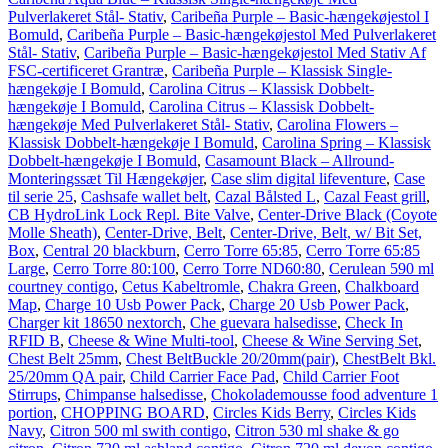
Pulverlakeret Stål- Stativ
,
Caribeña Purple – Basic-hængekøjestol I
Bomuld
,
Caribeña Purple – Basic-hængekøjestol Med Pulverlakeret
Stål- Stativ
,
Caribeña Purple – Basic-hængekøjestol Med Stativ Af
FSC-certificeret Grantræ
,
Caribeña Purple – Klassisk Single-
hængekøje I Bomuld
,
Carolina Citrus – Klassisk Dobbelt-
hængekøje I Bomuld
,
Carolina Citrus – Klassisk Dobbelt-
hængekøje Med Pulverlakeret Stål- Stativ
,
Carolina Flowers –
Klassisk Dobbelt-hængekøje I Bomuld
,
Carolina Spring – Klassisk
Dobbelt-hængekøje I Bomuld
,
Casamount Black – Allround-
Monteringssæt Til Hængekøjer
,
Case slim digital lifeventure
,
Case
til serie 25
,
Cashsafe wallet belt
,
Cazal Bålsted L
,
Cazal Feast grill
,
CB HydroLink Lock Repl. Bite Valve
,
Center-Drive Black (Coyote
Molle Sheath)
,
Center-Drive, Belt
,
Center-Drive, Belt, w/ Bit Set,
Box
,
Central 20 blackburn
,
Cerro Torre 65:85
,
Cerro Torre 65:85
Large
,
Cerro Torre 80:100
,
Cerro Torre ND60:80
,
Cerulean 590 ml
courtney contigo
,
Cetus Kabeltromle
,
Chakra Green
,
Chalkboard
Map
,
Charge 10 Usb Power Pack
,
Charge 20 Usb Power Pack
,
Charger kit 18650 nextorch
,
Che guevara halsedisse
,
Check In
RFID B
,
Cheese & Wine Multi-tool
,
Cheese & Wine Serving Set
,
Chest Belt 25mm
,
Chest BeltBuckle 20/20mm(pair)
,
ChestBelt Bkl.
25/20mm QA pair
,
Child Carrier Face Pad
,
Child Carrier Foot
Stirrups
,
Chimpanse halsedisse
,
Chokolademousse food adventure 1
portion
,
CHOPPING BOARD
,
Circles Kids Berry
,
Circles Kids
Navy
,
Citron 500 ml swith contigo
,
Citron 530 ml shake & go