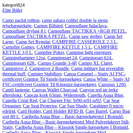
kategori824
Elite Billet
Camo packit rolltop
,
camo sahara colibri double la siesta
rejsehængekøje
,
Camon Bålsted
,
Camouflage balaclava
,
Camouflage drybag 8 l
,
Camouflage TACTIKKA +RGB PETZL
,
Camouflage TACTIKKA PETZL
,
Camp saw gerber
,
Camp Set
Large
,
Camp Set Regular
,
CAMPFIRE CASSEROLE 2,3 L
,
Campfire Games
,
CAMPFIRE KETTLE 1,5 L
,
CAMPFIRE
KETTLE 3,0 L
,
Campfire Poker
,
Camping light energizer
,
Campinghammer 12oz
,
Campingsæt 24
,
Campingsæt 624.
,
Campingsæt 628.
,
Campo Grande 3-4P
,
Campo XL Claret
,
Campstove 2
,
Campstove 2 Bundle
,
Camu military hat reversible
thermal buff
,
Canister Stabilizer
,
Canoa Caramel – Stativ Af FSC-
certificeret Grantræ Til Single-hængekøjer
,
Canoa White – Stativ Af
FSC-certificeret Grantræ Til Kingsize-hængekøjer
,
Canopus 1200
,
Cantil lanterne
,
Canvas Wallet Charcoal
,
Canyon red air trekz
aftershokz
,
Capcap,kork 63mm, Widemouth
,
Capella Aqua Blue
,
Capella Coral Red
,
Car Charger Fits: Sr90-sr91-sr92
,
Car Seat
Organiser
,
Car Seat Protector
,
Car Sun Shade
,
Carabiner 0 micro
edelrid
,
Card Holder
,
Card Holder RFID B
,
Care Barrel
,
Cargo Bag
sort 80 L
,
Caribeña Aqua Blue – Basic-hængekøjestol I Bomuld
,
Caribeña Aqua Blue – Basic-hængekøjestol Med Pulverlakeret Stål-
Stativ
,
Caribeña Aqua Blue – Klassisk Single-hængekøje I Bomuld
,
Caribeña Aqua Blue – Klassisk Single-hængekøje Med