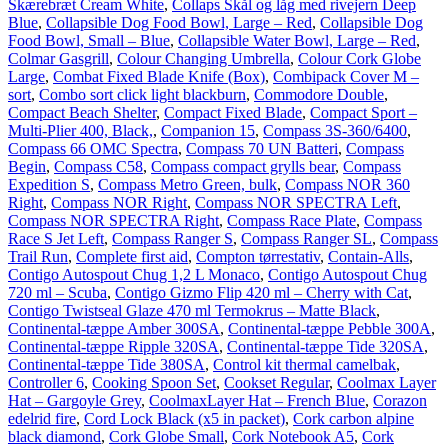
Skærebræt Cream White
,
Collaps Skål og låg med rivejern Deep
Blue
,
Collapsible Dog Food Bowl, Large – Red
,
Collapsible Dog
Food Bowl, Small – Blue
,
Collapsible Water Bowl, Large – Red
,
Colmar Gasgrill
,
Colour Changing Umbrella
,
Colour Cork Globe
Large
,
Combat Fixed Blade Knife (Box)
,
Combipack Cover M –
sort
,
Combo sort click light blackburn
,
Commodore Double
,
Compact Beach Shelter
,
Compact Fixed Blade
,
Compact Sport –
Multi-Plier 400, Black,
,
Companion 15
,
Compass 3S-360/6400
,
Compass 66 OMC Spectra
,
Compass 70 UN Batteri
,
Compass
Begin
,
Compass C58
,
Compass compact grylls bear
,
Compass
Expedition S
,
Compass Metro Green, bulk
,
Compass NOR 360
Right
,
Compass NOR Right
,
Compass NOR SPECTRA Left
,
Compass NOR SPECTRA Right
,
Compass Race Plate
,
Compass
Race S Jet Left
,
Compass Ranger S
,
Compass Ranger SL
,
Compass
Trail Run
,
Complete first aid
,
Compton tørrestativ
,
Contain-Alls
,
Contigo Autospout Chug 1,2 L Monaco
,
Contigo Autospout Chug
720 ml – Scuba
,
Contigo Gizmo Flip 420 ml – Cherry with Cat
,
Contigo Twistseal Glaze 470 ml Termokrus – Matte Black
,
Continental-tæppe Amber 300SA
,
Continental-tæppe Pebble 300A
,
Continental-tæppe Ripple 320SA
,
Continental-tæppe Tide 320SA
,
Continental-tæppe Tide 380SA
,
Control kit thermal camelbak
,
Controller 6
,
Cooking Spoon Set
,
Cookset Regular
,
Coolmax Layer
Hat – Gargoyle Grey
,
CoolmaxLayer Hat – French Blue
,
Corazon
edelrid fire
,
Cord Lock Black (x5 in packet)
,
Cork carbon alpine
black diamond
,
Cork Globe Small
,
Cork Notebook A5
,
Cork