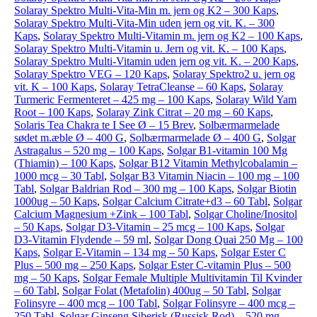
Solaray Spektro Multi-Vita-Min m. jern og K2 – 300 Kaps
,
Solaray Spektro Multi-Vita-Min uden jern og vit. K. – 300
Kaps
,
Solaray Spektro Multi-Vitamin m. jern og K2 – 100 Kaps
,
Solaray Spektro Multi-Vitamin u. Jern og vit. K. – 100 Kaps
,
Solaray Spektro Multi-Vitamin uden jern og vit. K. – 200 Kaps
,
Solaray Spektro VEG – 120 Kaps
,
Solaray Spektro2 u. jern og
vit. K – 100 Kaps
,
Solaray TetraCleanse – 60 Kaps
,
Solaray
Turmeric Fermenteret – 425 mg – 100 Kaps
,
Solaray Wild Yam
Root – 100 Kaps
,
Solaray Zink Citrat – 20 mg – 60 Kaps
,
Solaris Tea Chakra te I See Ø – 15 Brev
,
Solbærmarmelade
sødet m.æble Ø – 400 G
,
Solbærmarmelade Ø – 400 G
,
Solgar
Astragalus – 520 mg – 100 Kaps
,
Solgar B1-vitamin 100 Mg
(Thiamin) – 100 Kaps
,
Solgar B12 Vitamin Methylcobalamin –
1000 mcg – 30 Tabl
,
Solgar B3 Vitamin Niacin – 100 mg – 100
Tabl
,
Solgar Baldrian Rod – 300 mg – 100 Kaps
,
Solgar Biotin
1000ug – 50 Kaps
,
Solgar Calcium Citrate+d3 – 60 Tabl
,
Solgar
Calcium Magnesium +Zink – 100 Tabl
,
Solgar Choline/Inositol
– 50 Kaps
,
Solgar D3-Vitamin – 25 mcg – 100 Kaps
,
Solgar
D3-Vitamin Flydende – 59 ml
,
Solgar Dong Quai 250 Mg – 100
Kaps
,
Solgar E-Vitamin – 134 mg – 50 Kaps
,
Solgar Ester C
Plus – 500 mg – 250 Kaps
,
Solgar Ester C-vitamin Plus – 500
mg – 50 Kaps
,
Solgar Female Multiple Multivitamin Til Kvinder
– 60 Tabl
,
Solgar Folat (Metafolin) 400ug – 50 Tabl
,
Solgar
Folinsyre – 400 mcg – 100 Tabl
,
Solgar Folinsyre – 400 mcg –
250 Tabl
,
Solgar Ginseng Siberisk (Russisk Rod) – 520 mg –