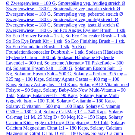
Ø Zwergenwiese – 180 G
,
Smørepålæg veg. hvidløg streich Ø
Zwergenwiese – 180 G
,
Smørepålæg veg. paprika streich Ø
Zwergenwiese – 180 G
,
Smørepålæg veg. peberrod streich Ø
Zwergenwiese – 180 G
,
Smørepålæg veg. purløg streich Ø
Zwergenwiese – 180 G
,
Smørepålæg veg. tzatziki streich Ø
Zwergenwiese – 180 G
,
So Eco Angles Eyeliner Brush – 1 stk
,
So Eco Bronzer Brush – 1 stk
,
So Eco Concealer Brush – 1 stk
,
So Eco Eye Brush Kit – 1 stk
,
So Eco Finishing Brush – 1 stk
,
So Eco Foundation Brush – 1 stk
,
So Eco
Foundation&concealer Duobrush – 1 stk
,
Sodasan Håndsæbe
Flydende Citron – 300 ml
,
Sodasan Håndsæbe Flydende
Lavendel – 300 ml
,
Sojacreme Alternativ Til Piskefløde – 300
ml
,
Solanum Epsom Salt – 1500 G
,
Solanum Epsom Salt – 5
Kg
,
Solanum Epsom Salt – 500 G
,
Solaray – Perikon 325 mg –
325 mg – 100 Kaps
,
Solaray Agnus Castus – 400 mg – 100
Kaps
,
Solaray Astragalus – 100 Kaps
,
Solaray B12 Vitamin med
Folsyre – 90 Suge
,
Solaray Baby-Me-Now Multi-Vitamin – 90
Tabl
,
Solaray Balanceret-b – 90 Kaps
,
Solaray Barne-Multi
tyggevit. børn – 100 Tabl
,
Solaray C-vitamin – 180 Kaps
,
Solaray C-vitamin – 500 mg – 100 Kaps
,
Solaray C-vitamin
C500+ – 180 Tabl
,
Solaray Cal-Mag 1:1 – 240 Kaps
,
Solaray
Cal-mag 1:1 M. 25 Mcg D+ 50 Mcg K2 – 150 Kaps
,
Solaray
Calcium Kids tygge m.10 mcg D frugtsmag – 90 Tabl
,
Solaray
Calcium Magnesium Citrat 1:1 – 180 Kaps
,
Solaray Calcium
Magnesium Citrat 1:1 m. D-vit. – 180 Kaps
,
Solaray Calcium