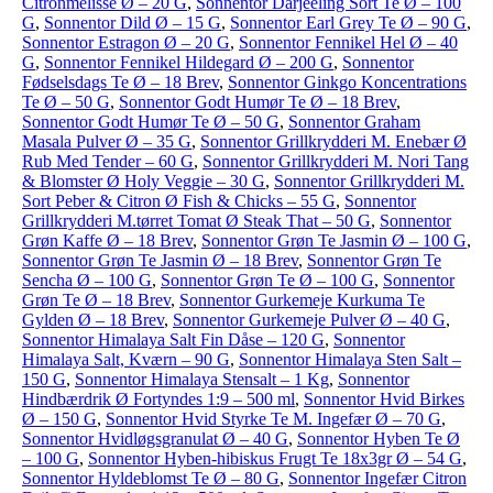
Citronmelisse Ø – 20 G
,
Sonnentor Darjeeling Sort Te Ø – 100
G
,
Sonnentor Dild Ø – 15 G
,
Sonnentor Earl Grey Te Ø – 90 G
,
Sonnentor Estragon Ø – 20 G
,
Sonnentor Fennikel Hel Ø – 40
G
,
Sonnentor Fennikel Hildegard Ø – 200 G
,
Sonnentor
Fødselsdags Te Ø – 18 Brev
,
Sonnentor Ginkgo Koncentrations
Te Ø – 50 G
,
Sonnentor Godt Humør Te Ø – 18 Brev
,
Sonnentor Godt Humør Te Ø – 50 G
,
Sonnentor Graham
Masala Pulver Ø – 35 G
,
Sonnentor Grillkrydderi M. Enebær Ø
Rub Med Tender – 60 G
,
Sonnentor Grillkrydderi M. Nori Tang
& Blomster Ø Holy Veggie – 30 G
,
Sonnentor Grillkrydderi M.
Sort Peber & Citron Ø Fish & Chicks – 55 G
,
Sonnentor
Grillkrydderi M.tørret Tomat Ø Steak That – 50 G
,
Sonnentor
Grøn Kaffe Ø – 18 Brev
,
Sonnentor Grøn Te Jasmin Ø – 100 G
,
Sonnentor Grøn Te Jasmin Ø – 18 Brev
,
Sonnentor Grøn Te
Sencha Ø – 100 G
,
Sonnentor Grøn Te Ø – 100 G
,
Sonnentor
Grøn Te Ø – 18 Brev
,
Sonnentor Gurkemeje Kurkuma Te
Gylden Ø – 18 Brev
,
Sonnentor Gurkemeje Pulver Ø – 40 G
,
Sonnentor Himalaya Salt Fin Dåse – 120 G
,
Sonnentor
Himalaya Salt, Kværn – 90 G
,
Sonnentor Himalaya Sten Salt –
150 G
,
Sonnentor Himalaya Stensalt – 1 Kg
,
Sonnentor
Hindbærdrik Ø Fortyndes 1:9 – 500 ml
,
Sonnentor Hvid Birkes
Ø – 150 G
,
Sonnentor Hvid Styrke Te M. Ingefær Ø – 70 G
,
Sonnentor Hvidløgsgranulat Ø – 40 G
,
Sonnentor Hyben Te Ø
– 100 G
,
Sonnentor Hyben-hibiskus Frugt Te 18x3gr Ø – 54 G
,
Sonnentor Hyldeblomst Te Ø – 80 G
,
Sonnentor Ingefær Citron