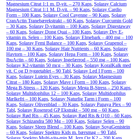
Magnesium Citrat 1:1 m. D-vit. – 270 Kaps
,
Solaray Calcium
Magnesium Citrat 1:1 M. D-vit. – 90 Kaps
,
Solaray Cardio
Form – 100 Kaps
,
Solaray Cool Cayenne – 90 Kaps
,
Solaray
CranActin Tranebærekstrakt – 60 Kaps
,
Solaray Curcumin Gold
– 30 Kaps
,
Solaray D-vitamin – 100 Kaps
,
Solaray Digestaway
– 60 Kaps
,
Solaray Dong Quai – 100 Kaps
,
Solaray Dry E-
vitamin m. Selen – 100 Kaps
,
Solaray Elmebark – 400 mg – 100
Kaps
,
Solaray Femi Balance – 100 Kaps
,
Solaray Grapenol –
100 mg – 30 Kaps
,
Solaray Hair Nutrients – 60 Kaps
,
Solaray
Havtorn – 100 Kaps
,
Solaray Hepa Form – 100 Kaps
,
Solaray
IbuActin – 60 Kaps
,
Solaray Ingefærrod – 550 mg – 100 Kaps
,
Solaray K2-vitamin 50 mcg – 30 Kaps
,
Solaray KoralKalk med
vit. C og D tyggetablet – 90 Tabl
,
Solaray Led I Form – 100
Kaps
,
Solaray Lutein Eyes – 30 Kaps
,
Solaray Magnesium
Citrat – 180 Kaps
,
Solaray Mave i Form – 100 Kaps
,
Solaray
Mega B-Stress – 120 Kaps
,
Solaray Mega B-Stress – 250 Kaps
,
Solaray Multidophilus 12 – 100 Kaps
,
Solaray Multidophilus
Mælkefri – 100 Kaps
,
Solaray Naturlig Tarm i Form – 100
Kaps
,
Solaray Olivenblad – 30 Kaps
,
Solaray Papaya Plex – 90
Tabl
,
Solaray Rosenrod GP Ekstrakt – 500 mg – 60 Kaps
,
Solaray Rød Ris – 45 Kaps
,
Solaray Rød Ris & Q10 – 60 Kaps
,
Solaray Schizandra 580 Mg – 100 Kaps
,
Solaray Selen – 90
Kaps
,
Solaray Sleep Blend – 100 Kaps
,
Solaray SoyaGenistein
– 60 Kaps
,
Solaray Spektro Kids m. bærsmag – 90 Tabl
,
Solaray Spektro Multi-vita-min M. Jern Og K2 – 200 Kaps
,