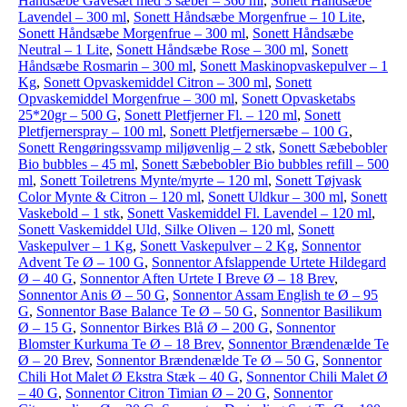
Håndsæbe Gavesæt med 3 sæber – 360 ml
,
Sonett Håndsæbe
Lavendel – 300 ml
,
Sonett Håndsæbe Morgenfrue – 10 Lite
,
Sonett Håndsæbe Morgenfrue – 300 ml
,
Sonett Håndsæbe
Neutral – 1 Lite
,
Sonett Håndsæbe Rose – 300 ml
,
Sonett
Håndsæbe Rosmarin – 300 ml
,
Sonett Maskinopvaskepulver – 1
Kg
,
Sonett Opvaskemiddel Citron – 300 ml
,
Sonett
Opvaskemiddel Morgenfrue – 300 ml
,
Sonett Opvasketabs
25*20gr – 500 G
,
Sonett Pletfjerner Fl. – 120 ml
,
Sonett
Pletfjernerspray – 100 ml
,
Sonett Pletfjernersæbe – 100 G
,
Sonett Rengøringssvamp miljøvenlig – 2 stk
,
Sonett Sæbebobler
Bio bubbles – 45 ml
,
Sonett Sæbebobler Bio bubbles refill – 500
ml
,
Sonett Toiletrens Mynte/myrte – 120 ml
,
Sonett Tøjvask
Color Mynte & Citron – 120 ml
,
Sonett Uldkur – 300 ml
,
Sonett
Vaskebold – 1 stk
,
Sonett Vaskemiddel Fl. Lavendel – 120 ml
,
Sonett Vaskemiddel Uld, Silke Oliven – 120 ml
,
Sonett
Vaskepulver – 1 Kg
,
Sonett Vaskepulver – 2 Kg
,
Sonnentor
Advent Te Ø – 100 G
,
Sonnentor Afslappende Urtete Hildegard
Ø – 40 G
,
Sonnentor Aften Urtete I Breve Ø – 18 Brev
,
Sonnentor Anis Ø – 50 G
,
Sonnentor Assam English te Ø – 95
G
,
Sonnentor Base Balance Te Ø – 50 G
,
Sonnentor Basilikum
Ø – 15 G
,
Sonnentor Birkes Blå Ø – 200 G
,
Sonnentor
Blomster Kurkuma Te Ø – 18 Brev
,
Sonnentor Brændenælde Te
Ø – 20 Brev
,
Sonnentor Brændenælde Te Ø – 50 G
,
Sonnentor
Chili Hot Malet Ø Ekstra Stæk – 40 G
,
Sonnentor Chili Malet Ø
– 40 G
,
Sonnentor Citron Timian Ø – 20 G
,
Sonnentor