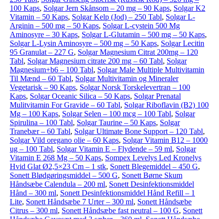
100 Kaps
,
Solgar Jern Skånsom – 20 mg – 90 Kaps
,
Solgar K2
Vitamin – 50 Kaps
,
Solgar Kelp (Jod) – 250 Tabl
,
Solgar L-
Arginin – 500 mg – 50 Kaps
,
Solgar L-cystein 500 Mg
Aminosyre – 30 Kaps
,
Solgar L-Glutamin – 500 mg – 50 Kaps
,
Solgar L-Lysin Aminosyre – 500 mg – 50 Kaps
,
Solgar Lecitin
95 Granulat – 227 G
,
Solgar Magnesium Citrat 200mg – 120
Tabl
,
Solgar Magnesium citrate 200 mg – 60 Tabl
,
Solgar
Magnesium+b6 – 100 Tabl
,
Solgar Male Multiple Multivitamin
Til Mænd – 60 Tabl
,
Solgar Multivitamin og Mineraler
Vegetarisk – 90 Kaps
,
Solgar Norsk Torskelevertran – 100
Kaps
,
Solgar Oceanic Silica – 50 Kaps
,
Solgar Prenatal
Mulitvitamin For Gravide – 60 Tabl
,
Solgar Riboflavin (B2) 100
Mg – 100 Kaps
,
Solgar Selen – 100 mcg – 100 Tabl
,
Solgar
Spirulina – 100 Tabl
,
Solgar Taurine – 50 Kaps
,
Solgar
Tranebær – 60 Tabl
,
Solgar Ultimate Bone Support – 120 Tabl
,
Solgar Vild oregano olie – 60 Kaps
,
Solgar Vitamin B12 – 1000
ug – 100 Tabl
,
Solgar Vitamin E – Flydende – 59 ml
,
Solgar
Vitamin E 268 Mg – 50 Kaps
,
Sompex Levelys Led Kronelys
Hvid Glat Ø2,5×23 Cm – 1 stk
,
Sonett Blegemiddel – 450 G
,
Sonett Blødgøringsmiddel – 500 G
,
Sonett Børne Skum
Håndsæbe Calendula – 200 ml
,
Sonett Desinfektionsmiddel
Hånd – 300 ml
,
Sonett Desinfektionsmiddel Hånd Refill – 1
Lite
,
Sonett Håndsæbe 7 Urter – 300 ml
,
Sonett Håndsæbe
Citrus – 300 ml
,
Sonett Håndsæbe fast neutral – 100 G
,
Sonett