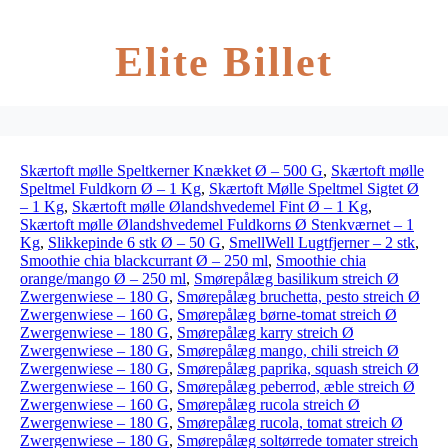
Elite Billet
Skærtoft mølle Speltkerner Knækket Ø – 500 G
,
Skærtoft mølle
Speltmel Fuldkorn Ø – 1 Kg
,
Skærtoft Mølle Speltmel Sigtet Ø
– 1 Kg
,
Skærtoft mølle Ølandshvedemel Fint Ø – 1 Kg
,
Skærtoft mølle Ølandshvedemel Fuldkorns Ø Stenkværnet – 1
Kg
,
Slikkepinde 6 stk Ø – 50 G
,
SmellWell Lugtfjerner – 2 stk
,
Smoothie chia blackcurrant Ø – 250 ml
,
Smoothie chia
orange/mango Ø – 250 ml
,
Smørepålæg basilikum streich Ø
Zwergenwiese – 180 G
,
Smørepålæg bruchetta, pesto streich Ø
Zwergenwiese – 160 G
,
Smørepålæg børne-tomat streich Ø
Zwergenwiese – 180 G
,
Smørepålæg karry streich Ø
Zwergenwiese – 180 G
,
Smørepålæg mango, chili streich Ø
Zwergenwiese – 180 G
,
Smørepålæg paprika, squash streich Ø
Zwergenwiese – 160 G
,
Smørepålæg peberrod, æble streich Ø
Zwergenwiese – 160 G
,
Smørepålæg rucola streich Ø
Zwergenwiese – 180 G
,
Smørepålæg rucola, tomat streich Ø
Zwergenwiese – 180 G
,
Smørepålæg soltørrede tomater streich