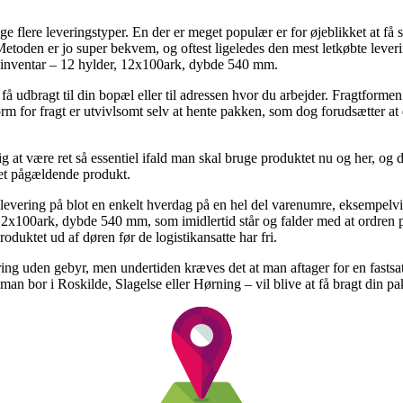
ge flere leveringstyper. En der er meget populær er for øjeblikket at få 
g. Metoden er jo super bekvem, og oftest ligeledes den mest letkøbte lev
 inventar – 12 hylder, 12x100ark, dybde 540 mm.
få udbragt til din bopæl eller til adressen hvor du arbejder. Fragtforme
rm for fragt er utvivlsomt selv at hente pakken, som dog forudsætter at
at være ret så essentiel ifald man skal bruge produktet nu og her, og d
 det pågældende produkt.
 levering på blot en enkelt hverdag på en hel del varenumre, eksempel
, 12x100ark, dybde 540 mm, som imidlertid står og falder med at ordren p
roduktet ud af døren før de logistikansatte har fri.
ring uden gebyr, men undertiden kræves det at man aftager for en fastsat
an bor i Roskilde, Slagelse eller Hørning – vil blive at få bragt din pak