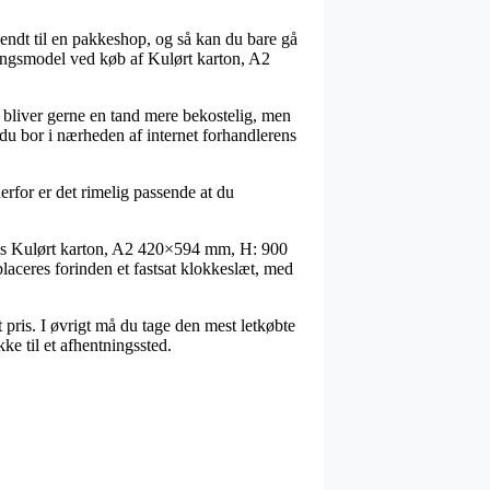
sendt til en pakkeshop, og så kan du bare gå
eringsmodel ved køb af Kulørt karton, A2
n bliver gerne en tand mere bekostelig, men
 du bor i nærheden af internet forhandlerens
erfor er det rimelig passende at du
vis Kulørt karton, A2 420×594 mm, H: 900
laceres forinden et fastsat klokkeslæt, med
 pris. I øvrigt må du tage den mest letkøbte
ke til et afhentningssted.