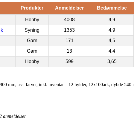
Produkter
Anmeldelser
Bedømmelse
Hobby
4008
4,9
dk
Syning
1353
4,9
Garn
171
4,5
Garn
13
4,4
Hobby
599
3,65
0 mm, ass. farver, inkl. inventar – 12 hylder, 12x100ark, dybde 540
2
anmeldelser