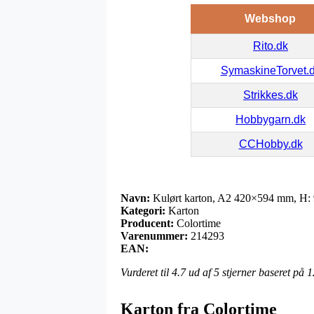
Webshop
Rito.dk
SymaskineTorvet.
Strikkes.dk
Hobbygarn.dk
CCHobby.dk
Navn:
Kulørt karton, A2 420×594 mm, H: 90
Kategori:
Karton
Producent:
Colortime
Varenummer:
214293
EAN:
Vurderet til
4.7
ud af 5 stjerner baseret på
1
Karton fra Colortime