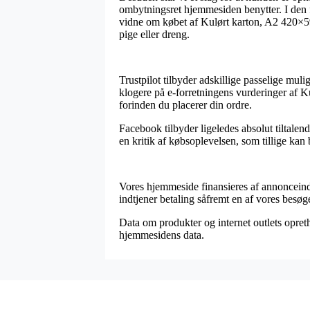
ombytningsret hjemmesiden benytter. I den fo
vidne om købet af Kulørt karton, A2 420×59
pige eller dreng.
Trustpilot tilbyder adskillige passelige muli
klogere på e-forretningens vurderinger af 
forinden du placerer din ordre.
Facebook tilbyder ligeledes absolut tiltalen
en kritik af købsoplevelsen, som tillige ka
Vores hjemmeside finansieres af annonceindtæ
indtjener betaling såfremt en af vores besøg
Data om produkter og internet outlets opreth
hjemmesidens data.