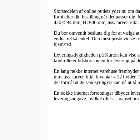
Størstedelen af online outlets yder nu om da
forbi efter din bestilling når det passer di
420×594 mm, H: 900 mm, ass. farver, inkl.
Du bør omvendt beslutte dig for at vælge at 
endda ret så enkel. Den mest prisbevidste fo
hjemsted.
Leveringsdygtigheden på Karton kan vise sig 
kontrollerer tidshorisonten for levering på
En lang række internet varehuse frembyder
mm, ass. farver, inkl. inventar – 12 hylder
det formål at de sandsynligvis kan nå at få p
En række internet forretninger tilbyder leve
leveringsudgave, hvilket oftest – uanset om m