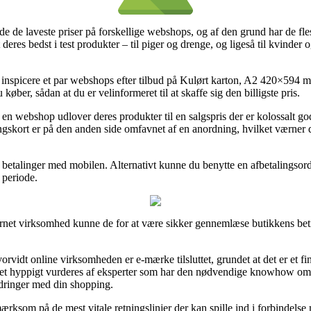
finde de laveste priser på forskellige webshops, og af den grund har de f
 deres bedst i test produkter – til piger og drenge, og ligeså til kvind
at inspicere et par webshops efter tilbud på Kulørt karton, A2 420×594 m
ber, sådan at du er velinformeret til at skaffe sig den billigste pris.
 en webshop udlover deres produkter til en salgspris der er kolossalt go
lingskort er på den anden side omfavnet af en anordning, hvilket værner
er betalinger med mobilen. Alternativt kunne du benytte en afbetalingsor
 periode.
rnet virksomhed kunne de for at være sikker gennemlæse butikkens betin
vorvidt online virksomheden er e-mærke tilsluttet, grundet at det er et
rmaet hyppigt vurderes af eksperter som har den nødvendige knowhow om 
ordringer med din shopping.
ærksom på de mest vitale retningslinjer der kan spille ind i forbindelse