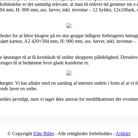
rbindelse er det samtidig relevant, at man til enhver tid gemmer sin e-
4 mm, H: 900 mm, ass. farver, inkl. inventar – 12 hylder, 12x100ark,
gheder for at blive klogere på en stor gruppe tidligere forbrugeres betrag
Kulørt karton, A2 420×594 mm, H: 900 mm, ass. farver, inkl. inventar
de løsninger til at få kendskab til online shoppens pålidelighed. Derud
n bruges til at bedømme hvor glade kunderne er.
gter. Vi har aftaler med en samling af internet outlets i form af at vi
ende laver en ordre.
oldes jævnligt, men vi tager ikke ansvar for modifikationer der eventuelt
© Copyright
Elite Billet
- Alle rettigheder forbeholdes -
Artikler