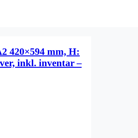
 A2 420×594 mm, H:
ver, inkl. inventar –
00ark, dybde 540