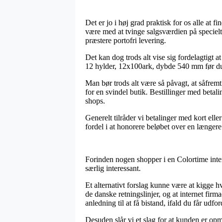
Det er jo i høj grad praktisk for os alle at 
være med at tvinge salgsværdien på specielt
præstere portofri levering.
Det kan dog trods alt vise sig fordelagtigt 
12 hylder, 12x100ark, dybde 540 mm før du kø
Man bør trods alt være så påvagt, at såfremt
for en svindel butik. Bestillinger med beta
shops.
Generelt tilråder vi betalinger med kort ell
fordel i at honorere beløbet over en længere
Forinden nogen shopper i en Colortime inte
særlig interessant.
Et alternativt forslag kunne være at kigge h
de danske retningslinjer, og at internet fi
anledning til at få bistand, ifald du får udf
Desuden slår vi et slag for at kunden er opm