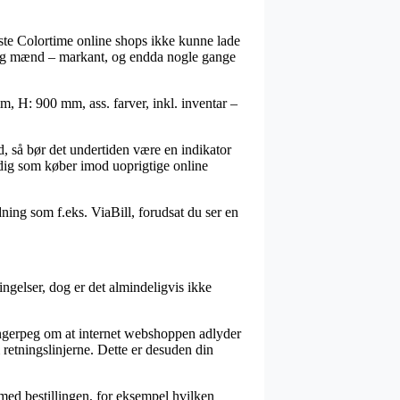
leste Colortime online shops ikke kunne lade
er og mænd – markant, og endda nogle gange
m, H: 900 mm, ass. farver, inkl. inventar –
d, så bør det undertiden være en indikator
 dig som køber imod uoprigtige online
dning som f.eks. ViaBill, forudsat du ser en
gelser, dog er det almindeligvis ikke
 fingerpeg om at internet webshoppen adlyder
retningslinjerne. Dette er desuden din
 med bestillingen, for eksempel hvilken