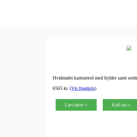
Hvidmalet kartonreol med hylder samt sortim
6565
kr.
(Vis fragtpris)
Læs mere »
Køb nu »