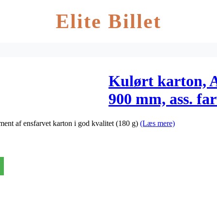
Elite Billet
Kulørt karton,
900 mm, ass. far
12 hylder, 12x1
ent af ensfarvet karton i god kvalitet (180 g)
(Læs mere)
mm