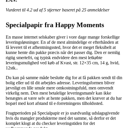
EAN:
Vurderet til
4.2
ud af 5 stjerner baseret på
25
anmeldelser
Specialpapir fra Happy Moments
En masse internet selskaber giver i vore dage mange forskellige
leveringsløsninger. En af de mest almindelige er efterhånden at
få leveret til et afhentningssted, hvor det er meget fleksibelt at
kunne hente din pakke præcis når det passer dig. Den er nemlig
rigtig smertefri, og typisk endvidere den mest letkøbte
leveringsmulighed ved køb af Kvast, str. 12×35 cm, 14 g, hvid,
12stk..
Du kan på samme måde beslutte dig for at få pakken sendt til din
bolig eller ud til dit arbejdes adresse. Leveringsformen bliver
jævnligt en lille smule mere omkostningsfuld, men omvendt
virkelig nem. Den mest betalelige leveringsmanér kan ikke
benægtes at være selv at hente pakken, men det kræver at du har
bopæl med kort afstand til e-forretningens tilholdssted.
Fragtperioden på Specialpapir er jo usædvanlig udslagsgivende
hvis du mangler produkterne med det samme, så derfor er det
komplet klogt at du checker leveringstiden for det