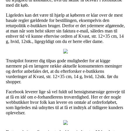
med dit køb.
Ligeledes kan det være til hjælp at køberen er klar over de mest
basale regler gældende for bestillingen, eksempelvis den
returpolitik e-butikken bruger. Derfor er det ydermere afgørende,
at man når som helst sikrer sin faktura e-mail, således man til
enhver tid vil kunne eftervise ordren af Kvast, str. 12×35 cm, 14
g, hvid, 12stk., ligegyldigt om du er herre eller dame.
Trustpilot forærer dig tilpas gode muligheder for at kigge
nærmere på en længere række aktuelle konsumenters meninger
og derfor anbefales det, at du efterforsker e-butikkens
vurderinger af Kvast, str. 12×35 cm, 14 g, hvid, 12stk. før du
shopper.
Facebook leverer lige så vel fuldt ud hensigtsmæssige genveje til
at få en idé om e-forhandlerens troværdighed. Her er der nogle
webbutikker hvor folk kan levere en omtale af ordreforløbet,
som ligeledes må udnyttes til at få et indtryk af tidligere kunders
oplevelser.