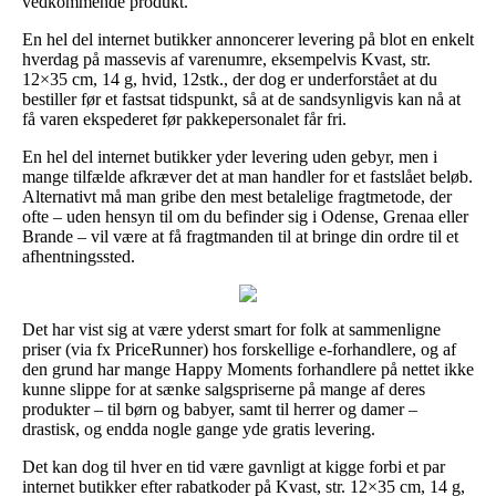
vedkommende produkt.
En hel del internet butikker annoncerer levering på blot en enkelt
hverdag på massevis af varenumre, eksempelvis Kvast, str.
12×35 cm, 14 g, hvid, 12stk., der dog er underforstået at du
bestiller før et fastsat tidspunkt, så at de sandsynligvis kan nå at
få varen ekspederet før pakkepersonalet får fri.
En hel del internet butikker yder levering uden gebyr, men i
mange tilfælde afkræver det at man handler for et fastslået beløb.
Alternativt må man gribe den mest betalelige fragtmetode, der
ofte – uden hensyn til om du befinder sig i Odense, Grenaa eller
Brande – vil være at få fragtmanden til at bringe din ordre til et
afhentningssted.
Det har vist sig at være yderst smart for folk at sammenligne
priser (via fx PriceRunner) hos forskellige e-forhandlere, og af
den grund har mange Happy Moments forhandlere på nettet ikke
kunne slippe for at sænke salgspriserne på mange af deres
produkter – til børn og babyer, samt til herrer og damer –
drastisk, og endda nogle gange yde gratis levering.
Det kan dog til hver en tid være gavnligt at kigge forbi et par
internet butikker efter rabatkoder på Kvast, str. 12×35 cm, 14 g,