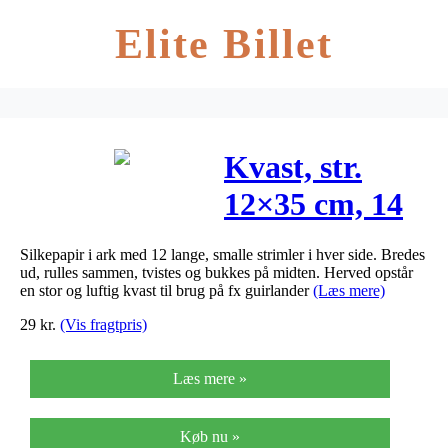
Elite Billet
Kvast, str.
12×35 cm, 14
g, hvid, 12stk.
Silkepapir i ark med 12 lange, smalle strimler i hver side. Bredes
ud, rulles sammen, tvistes og bukkes på midten. Herved opstår
en stor og luftig kvast til brug på fx guirlander
(Læs mere)
29
kr.
(Vis fragtpris)
Læs mere »
Køb nu »