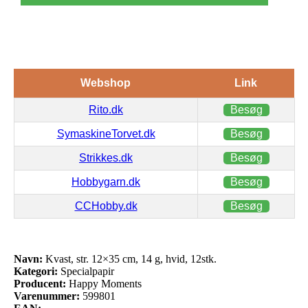
Webshop
Link
Rito.dk
Besøg
SymaskineTorvet.dk
Besøg
Strikkes.dk
Besøg
Hobbygarn.dk
Besøg
CCHobby.dk
Besøg
Navn:
Kvast, str. 12×35 cm, 14 g, hvid, 12stk.
Kategori:
Specialpapir
Producent:
Happy Moments
Varenummer:
599801