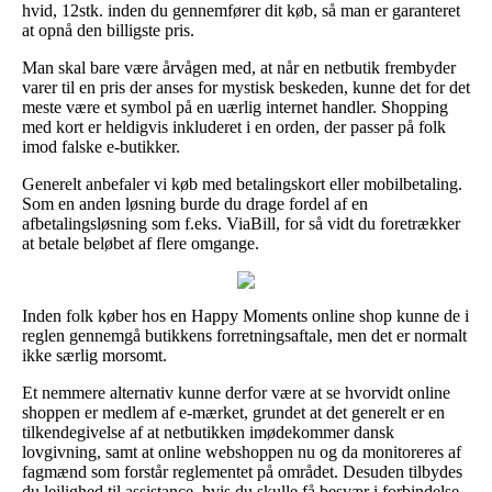
hvid, 12stk. inden du gennemfører dit køb, så man er garanteret
at opnå den billigste pris.
Man skal bare være årvågen med, at når en netbutik frembyder
varer til en pris der anses for mystisk beskeden, kunne det for det
meste være et symbol på en uærlig internet handler. Shopping
med kort er heldigvis inkluderet i en orden, der passer på folk
imod falske e-butikker.
Generelt anbefaler vi køb med betalingskort eller mobilbetaling.
Som en anden løsning burde du drage fordel af en
afbetalingsløsning som f.eks. ViaBill, for så vidt du foretrækker
at betale beløbet af flere omgange.
Inden folk køber hos en Happy Moments online shop kunne de i
reglen gennemgå butikkens forretningsaftale, men det er normalt
ikke særlig morsomt.
Et nemmere alternativ kunne derfor være at se hvorvidt online
shoppen er medlem af e-mærket, grundet at det generelt er en
tilkendegivelse af at netbutikken imødekommer dansk
lovgivning, samt at online webshoppen nu og da monitoreres af
fagmænd som forstår reglementet på området. Desuden tilbydes
du lejlighed til assistance, hvis du skulle få besvær i forbindelse