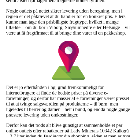
sendt afsted før lagermedarbejderne holder fyraften.
Nogle outlets på nettet sikrer levering uden beregning, men i
reglen er det påkrævet at du handler for en konkret pris. Ellers
kunne man tage den prisbilligste fragttype, hvilket i mange
tilfælde – om du bor i Viborg, Smørumnedre eller Helsinge – vil
være at få fragtfirmaet til at bringe dine varer til en pakkeshop.
Det er jo efterhånden i høj grad fremkommeligt for
internetbrugere at finde de bedste priser på diverse e-
forretninger, og derfor har masser af e-forretninger været presset
til at at tvinge salgsværdien på produkterne – til børn, men
ligeledes til herrer og damer – helt i bund, og endda nogle gange
præstere levering uden omkostninger.
Derfor kan det trods alt blive gunstigt at sammenholde et par
online outlets efter rabatkoder på Lady Minerals 10342 Kalkgrå
– 2,7 liter inden du færdiggør din shopping, sådan at man er tryg