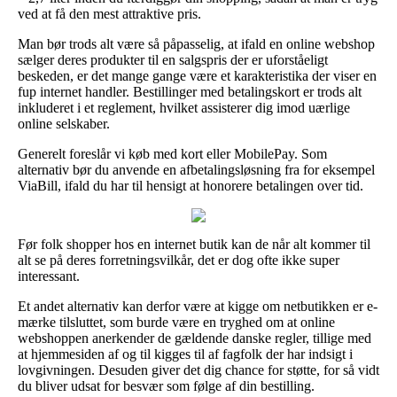
ved at få den mest attraktive pris.
Man bør trods alt være så påpasselig, at ifald en online webshop
sælger deres produkter til en salgspris der er uforståeligt
beskeden, er det mange gange være et karakteristika der viser en
fup internet handler. Bestillinger med betalingskort er trods alt
inkluderet i et reglement, hvilket assisterer dig imod uærlige
online selskaber.
Generelt foreslår vi køb med kort eller MobilePay. Som
alternativ bør du anvende en afbetalingsløsning fra for eksempel
ViaBill, ifald du har til hensigt at honorere betalingen over tid.
Før folk shopper hos en internet butik kan de når alt kommer til
alt se på deres forretningsvilkår, det er dog ofte ikke super
interessant.
Et andet alternativ kan derfor være at kigge om netbutikken er e-
mærke tilsluttet, som burde være en tryghed om at online
webshoppen anerkender de gældende danske regler, tillige med
at hjemmesiden af og til kigges til af fagfolk der har indsigt i
lovgivningen. Desuden giver det dig chance for støtte, for så vidt
du bliver udsat for besvær som følge af din bestilling.