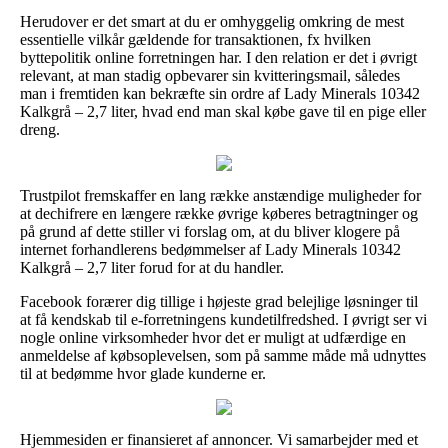
Herudover er det smart at du er omhyggelig omkring de mest
essentielle vilkår gældende for transaktionen, fx hvilken
byttepolitik online forretningen har. I den relation er det i øvrigt
relevant, at man stadig opbevarer sin kvitteringsmail, således
man i fremtiden kan bekræfte sin ordre af Lady Minerals 10342
Kalkgrå – 2,7 liter, hvad end man skal købe gave til en pige eller
dreng.
Trustpilot fremskaffer en lang række anstændige muligheder for
at dechifrere en længere række øvrige køberes betragtninger og
på grund af dette stiller vi forslag om, at du bliver klogere på
internet forhandlerens bedømmelser af Lady Minerals 10342
Kalkgrå – 2,7 liter forud for at du handler.
Facebook forærer dig tillige i højeste grad belejlige løsninger til
at få kendskab til e-forretningens kundetilfredshed. I øvrigt ser vi
nogle online virksomheder hvor det er muligt at udfærdige en
anmeldelse af købsoplevelsen, som på samme måde må udnyttes
til at bedømme hvor glade kunderne er.
Hjemmesiden er finansieret af annoncer. Vi samarbejder med et