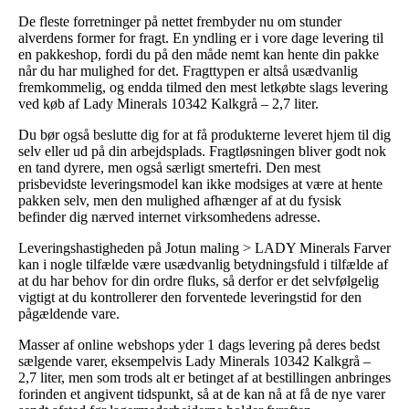
De fleste forretninger på nettet frembyder nu om stunder
alverdens former for fragt. En yndling er i vore dage levering til
en pakkeshop, fordi du på den måde nemt kan hente din pakke
når du har mulighed for det. Fragttypen er altså usædvanlig
fremkommelig, og endda tilmed den mest letkøbte slags levering
ved køb af Lady Minerals 10342 Kalkgrå – 2,7 liter.
Du bør også beslutte dig for at få produkterne leveret hjem til dig
selv eller ud på din arbejdsplads. Fragtløsningen bliver godt nok
en tand dyrere, men også særligt smertefri. Den mest
prisbevidste leveringsmodel kan ikke modsiges at være at hente
pakken selv, men den mulighed afhænger af at du fysisk
befinder dig nærved internet virksomhedens adresse.
Leveringshastigheden på Jotun maling > LADY Minerals Farver
kan i nogle tilfælde være usædvanlig betydningsfuld i tilfælde af
at du har behov for din ordre fluks, så derfor er det selvfølgelig
vigtigt at du kontrollerer den forventede leveringstid for den
pågældende vare.
Masser af online webshops yder 1 dags levering på deres bedst
sælgende varer, eksempelvis Lady Minerals 10342 Kalkgrå –
2,7 liter, men som trods alt er betinget af at bestillingen anbringes
forinden et angivent tidspunkt, så at de kan nå at få de nye varer