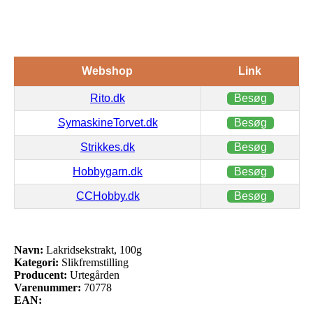
Webshop
Link
Rito.dk
Besøg
SymaskineTorvet.dk
Besøg
Strikkes.dk
Besøg
Hobbygarn.dk
Besøg
CCHobby.dk
Besøg
Navn:
Lakridsekstrakt, 100g
Kategori:
Slikfremstilling
Producent:
Urtegården
Varenummer:
70778
EAN: