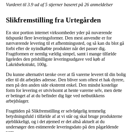
Vurderet til
3.9
ud af 5 stjerner baseret på
26
anmeldelser
Slikfremstilling fra Urtegården
En stor portion internet virksomheder yder på nuværende
tidspunkt flere leveringsformer. Den mest anvendte er for
nærværende levering til et afhentningssted, og så kan du blot gå
forbi efter de nyindkøbte produkter når det passer dig.
Fragtformen er nemlig vældig simpel, samt i mange tilfælde
ligeledes den prisbilligste leveringsudgave ved køb af
Lakridsekstrakt, 100g.
Du kunne alternativt tænke over at få varerne leveret til din bolig
eller til dit arbejdes adresse. Den bliver som oftest et hak dyrere,
men på den anden side ekstremt enkel. Den mindst kostelige
form for levering er utvivlsomt at hente varerne selv, men dette
er betinget af at du befinder dig lige ved netbutikkens
arbejdslager.
Fragttiden på Slikfremstilling er selvfølgelig temmelig
betydningsfuld i tilfælde af at vi står og skal bruge produkterne
øjeblikkeligt, og i det øjemed er det altså aktuelt at du
undersøger den estimerede leveringsdato på den pågældende