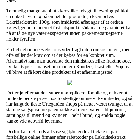
vare.
Temmelig mange webbutikker stiller udsigt til levering på blot
en enkelt hverdag på en hel del produkter, eksempelvis
Lakridsekstrakt, 100g, som imidlertid afhænger af at ordren
køres igennem inden et fast tidspunkt, sådan at de garanteret kan
nå at få de nye varer ekspederet inden pakkemedarbejderne
holder fyraften.
En hel del online webshops yder fragt uden omkostninger, men
ofte stiller det krav om at der købes for en konkret sum.
Alternativt kan man udvælge den mindst kostelige fragtmetode,
hvilket typisk – uanset om man er i Randers, Ikast eller Vojens –
vil blive at få kørt dine produkter til et afhentningssted.
Det er jo efterhånden super ukompliceret for alle og enhver at
finde de bedste priser hos forskellige online virksomheder, og så
har langt de fleste Urtegården shops på nettet været tvunget til at
stampe salgspriserne på en række af deres varer – til juniorer,
samt også til mænd og kvinder – helt i bund, og endda nogle
gange yde gebyrfri levering.
Derfor kan det trods alt vise sig lønnende at tjekke et par
forskellige online firmaer efter rabatkoder på Lakridsekstrakt,