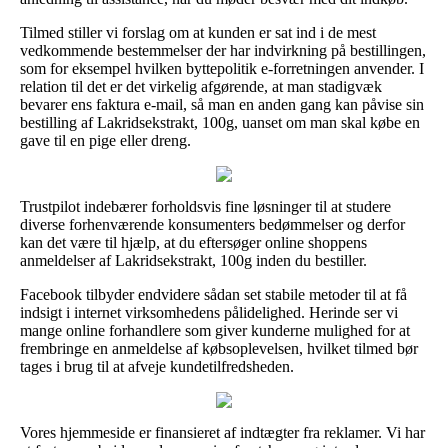
Tilmed stiller vi forslag om at kunden er sat ind i de mest
vedkommende bestemmelser der har indvirkning på bestillingen,
som for eksempel hvilken byttepolitik e-forretningen anvender. I
relation til det er det virkelig afgørende, at man stadigvæk
bevarer ens faktura e-mail, så man en anden gang kan påvise sin
bestilling af Lakridsekstrakt, 100g, uanset om man skal købe en
gave til en pige eller dreng.
Trustpilot indebærer forholdsvis fine løsninger til at studere
diverse forhenværende konsumenters bedømmelser og derfor
kan det være til hjælp, at du eftersøger online shoppens
anmeldelser af Lakridsekstrakt, 100g inden du bestiller.
Facebook tilbyder endvidere sådan set stabile metoder til at få
indsigt i internet virksomhedens pålidelighed. Herinde ser vi
mange online forhandlere som giver kunderne mulighed for at
frembringe en anmeldelse af købsoplevelsen, hvilket tilmed bør
tages i brug til at afveje kundetilfredsheden.
Vores hjemmeside er finansieret af indtægter fra reklamer. Vi har