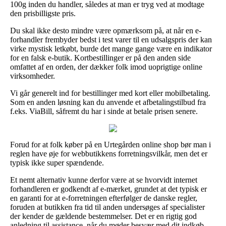
100g inden du handler, således at man er tryg ved at modtage
den prisbilligste pris.
Du skal ikke desto mindre være opmærksom på, at når en e-
forhandler frembyder bedst i test varer til en udsalgspris der kan
virke mystisk letkøbt, burde det mange gange være en indikator
for en falsk e-butik. Kortbestillinger er på den anden side
omfattet af en orden, der dækker folk imod uoprigtige online
virksomheder.
Vi går generelt ind for bestillinger med kort eller mobilbetaling.
Som en anden løsning kan du anvende et afbetalingstilbud fra
f.eks. ViaBill, såfremt du har i sinde at betale prisen senere.
Forud for at folk køber på en Urtegården online shop bør man i
reglen have øje for webbutikkens forretningsvilkår, men det er
typisk ikke super spændende.
Et nemt alternativ kunne derfor være at se hvorvidt internet
forhandleren er godkendt af e-mærket, grundet at det typisk er
en garanti for at e-forretningen efterfølger de danske regler,
foruden at butikken fra tid til anden undersøges af specialister
der kender de gældende bestemmelser. Det er en rigtig god
anledning til assistance, når du møder besvær med dit indkøb.