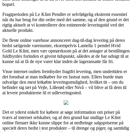
bopæl.
Fragtperioden på Le Klint Pendler er selvfølgelig ekstremt essentiel
når du har brug for din ordre med det samme, og af den grund er det
rigtig aktuelt at vi kontrollerer den estimerede leveringstid ved det
aktuelle produkt.
De fleste online varehuse annoncerer dag-til-dag levering på deres
bedst sælgende varenumre, eksempelvis Lamella 1 pendel Hvid
Gold Le Klint, men vær opmærksom på at det antager at bestillingen
fuldbyrdes forinden et givent tidspunkt, således at de har udsigt til at
kunne nå at få de nye varer klar inden de lageransatte får fri.
Visse internet outlets frembyder fragtfri levering, men undertiden er
det forudsat at man indkøber for en fastsat sum. Ellers burde man
udvælge den mest letkøbte leveringsmulighed, hvilket tit – om du
befinder sig tæt på Vejle, Lillerød eller Nivå – vil blive at få dem til
at levere produkterne til et udleveringssted.
Det er yderst enkelt for købere at søge information om priser på
tværs af internet selskaber, og af den grund har utallige Le Klint
online firmaer ikke kunne slippe for at nedbringe salgspriserne på
specielt deres bedst i test produkter – til drenge og piger, og samtidig