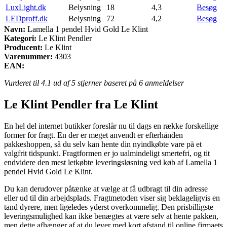
LuxLight.dk
Belysning
18
4,3
Besøg
LEDproff.dk
Belysning
72
4,2
Besøg
Navn:
Lamella 1 pendel Hvid Gold Le Klint
Kategori:
Le Klint Pendler
Producent:
Le Klint
Varenummer:
4303
EAN:
Vurderet til
4.1
ud af 5 stjerner baseret på
6
anmeldelser
Le Klint Pendler fra Le Klint
En hel del internet butikker foreslår nu til dags en række forskellige
former for fragt. En der er meget anvendt er efterhånden
pakkeshoppen, så du selv kan hente din nyindkøbte vare på et
valgfrit tidspunkt. Fragtformen er jo ualmindeligt smertefri, og tit
endvidere den mest letkøbte leveringsløsning ved køb af Lamella 1
pendel Hvid Gold Le Klint.
Du kan derudover påtænke at vælge at få udbragt til din adresse
eller ud til din arbejdsplads. Fragtmetoden viser sig beklageligvis en
tand dyrere, men ligeledes yderst overkommelig. Den prisbilligste
leveringsmulighed kan ikke benægtes at være selv at hente pakken,
men dette afhænger af at du lever med kort afstand til online firmaets