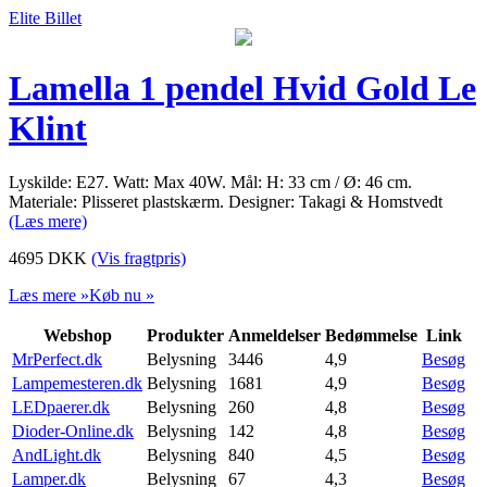
Elite Billet
Lamella 1 pendel Hvid Gold Le
Klint
Lyskilde: E27. Watt: Max 40W. Mål: H: 33 cm / Ø: 46 cm.
Materiale: Plisseret plastskærm. Designer: Takagi & Homstvedt
(Læs mere)
4695
DKK
(Vis fragtpris)
Læs mere »
Køb nu »
Webshop
Produkter
Anmeldelser
Bedømmelse
Link
MrPerfect.dk
Belysning
3446
4,9
Besøg
Lampemesteren.dk
Belysning
1681
4,9
Besøg
LEDpaerer.dk
Belysning
260
4,8
Besøg
Dioder-Online.dk
Belysning
142
4,8
Besøg
AndLight.dk
Belysning
840
4,5
Besøg
Lamper.dk
Belysning
67
4,3
Besøg