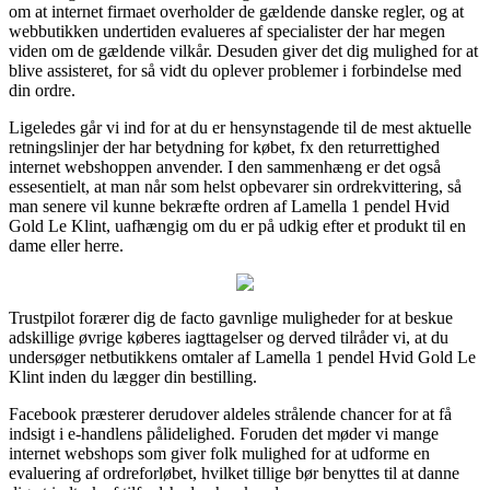
om at internet firmaet overholder de gældende danske regler, og at
webbutikken undertiden evalueres af specialister der har megen
viden om de gældende vilkår. Desuden giver det dig mulighed for at
blive assisteret, for så vidt du oplever problemer i forbindelse med
din ordre.
Ligeledes går vi ind for at du er hensynstagende til de mest aktuelle
retningslinjer der har betydning for købet, fx den returrettighed
internet webshoppen anvender. I den sammenhæng er det også
essesentielt, at man når som helst opbevarer sin ordrekvittering, så
man senere vil kunne bekræfte ordren af Lamella 1 pendel Hvid
Gold Le Klint, uafhængig om du er på udkig efter et produkt til en
dame eller herre.
Trustpilot forærer dig de facto gavnlige muligheder for at beskue
adskillige øvrige køberes iagttagelser og derved tilråder vi, at du
undersøger netbutikkens omtaler af Lamella 1 pendel Hvid Gold Le
Klint inden du lægger din bestilling.
Facebook præsterer derudover aldeles strålende chancer for at få
indsigt i e-handlens pålidelighed. Foruden det møder vi mange
internet webshops som giver folk mulighed for at udforme en
evaluering af ordreforløbet, hvilket tillige bør benyttes til at danne