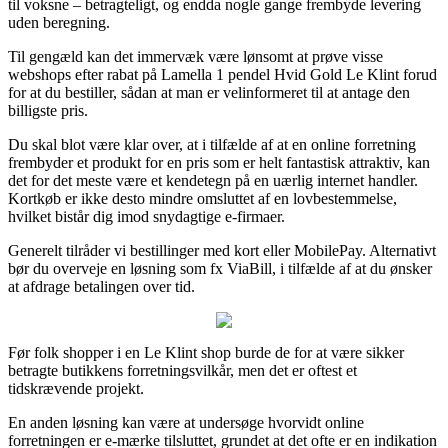
til voksne – betragteligt, og endda nogle gange frembyde levering
uden beregning.
Til gengæld kan det immervæk være lønsomt at prøve visse
webshops efter rabat på Lamella 1 pendel Hvid Gold Le Klint forud
for at du bestiller, sådan at man er velinformeret til at antage den
billigste pris.
Du skal blot være klar over, at i tilfælde af at en online forretning
frembyder et produkt for en pris som er helt fantastisk attraktiv, kan
det for det meste være et kendetegn på en uærlig internet handler.
Kortkøb er ikke desto mindre omsluttet af en lovbestemmelse,
hvilket bistår dig imod snydagtige e-firmaer.
Generelt tilråder vi bestillinger med kort eller MobilePay. Alternativt
bør du overveje en løsning som fx ViaBill, i tilfælde af at du ønsker
at afdrage betalingen over tid.
Før folk shopper i en Le Klint shop burde de for at være sikker
betragte butikkens forretningsvilkår, men det er oftest et
tidskrævende projekt.
En anden løsning kan være at undersøge hvorvidt online
forretningen er e-mærke tilsluttet, grundet at det ofte er en indikation