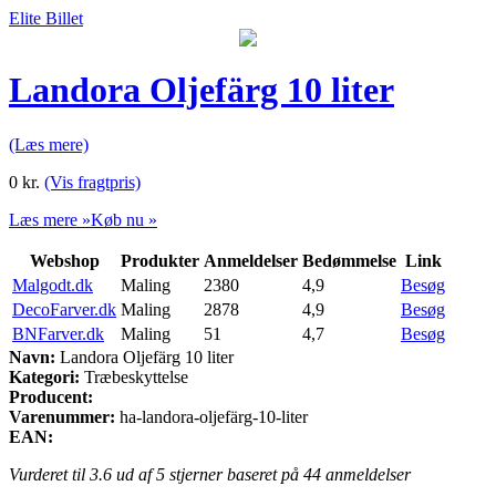
Elite Billet
Landora Oljefärg 10 liter
(Læs mere)
0
kr.
(Vis fragtpris)
Læs mere »
Køb nu »
Webshop
Produkter
Anmeldelser
Bedømmelse
Link
Malgodt.dk
Maling
2380
4,9
Besøg
DecoFarver.dk
Maling
2878
4,9
Besøg
BNFarver.dk
Maling
51
4,7
Besøg
Navn:
Landora Oljefärg 10 liter
Kategori:
Træbeskyttelse
Producent:
Varenummer:
ha-landora-oljefärg-10-liter
EAN:
Vurderet til
3.6
ud af 5 stjerner baseret på
44
anmeldelser