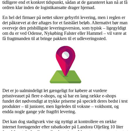
tidligere end et konkret tidspunkt, sådan at de garanteret kan nå at få
ordren klar inden de logistikansatte drager hjemad.
En hel del firmaer på nettet sikrer gebyrfri levering, men i reglen er
det påkrævet at der aftages for et fastslået beløb. Alternativt bør man
overveje den prisbilligste leveringsversion, som typisk – ligegyldigt
om du er ved Odense, Nykøbing Falster eller Hammel – vil være at
få fragtmanden til at bringe pakken til et udleveringssted.
Det er jo ualmindeligt let gængeligt for købere at vurdere
prisniveauet på flere e-shops, og så har en lang række e-shops
fundet det nødvendigt at trykke priserne på specielt deres bedst i test
produkter – til juniorer, men ligeledes til voksne – voldsomt, og
endda nogle gange yde fragtfri levering.
Det kan dog stadigvæk vise sig nyttigt at kontrollere en række
internet foretagender efter rabatkoder på Landora Oljefärg 10 liter