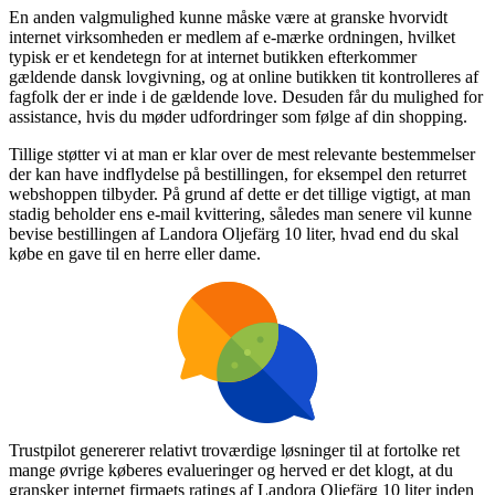
En anden valgmulighed kunne måske være at granske hvorvidt
internet virksomheden er medlem af e-mærke ordningen, hvilket
typisk er et kendetegn for at internet butikken efterkommer
gældende dansk lovgivning, og at online butikken tit kontrolleres af
fagfolk der er inde i de gældende love. Desuden får du mulighed for
assistance, hvis du møder udfordringer som følge af din shopping.
Tillige støtter vi at man er klar over de mest relevante bestemmelser
der kan have indflydelse på bestillingen, for eksempel den returret
webshoppen tilbyder. På grund af dette er det tillige vigtigt, at man
stadig beholder ens e-mail kvittering, således man senere vil kunne
bevise bestillingen af Landora Oljefärg 10 liter, hvad end du skal
købe en gave til en herre eller dame.
Trustpilot genererer relativt troværdige løsninger til at fortolke ret
mange øvrige køberes evalueringer og herved er det klogt, at du
gransker internet firmaets ratings af Landora Oljefärg 10 liter inden