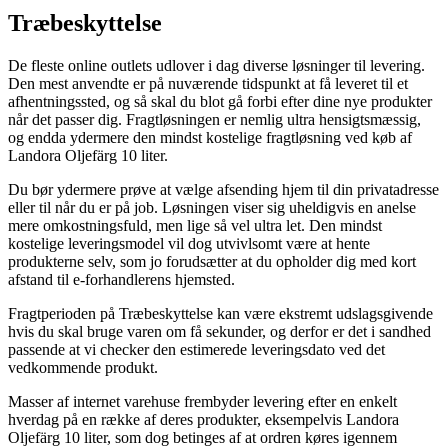
Træbeskyttelse
De fleste online outlets udlover i dag diverse løsninger til levering.
Den mest anvendte er på nuværende tidspunkt at få leveret til et
afhentningssted, og så skal du blot gå forbi efter dine nye produkter
når det passer dig. Fragtløsningen er nemlig ultra hensigtsmæssig,
og endda ydermere den mindst kostelige fragtløsning ved køb af
Landora Oljefärg 10 liter.
Du bør ydermere prøve at vælge afsending hjem til din privatadresse
eller til når du er på job. Løsningen viser sig uheldigvis en anelse
mere omkostningsfuld, men lige så vel ultra let. Den mindst
kostelige leveringsmodel vil dog utvivlsomt være at hente
produkterne selv, som jo forudsætter at du opholder dig med kort
afstand til e-forhandlerens hjemsted.
Fragtperioden på Træbeskyttelse kan være ekstremt udslagsgivende
hvis du skal bruge varen om få sekunder, og derfor er det i sandhed
passende at vi checker den estimerede leveringsdato ved det
vedkommende produkt.
Masser af internet varehuse frembyder levering efter en enkelt
hverdag på en række af deres produkter, eksempelvis Landora
Oljefärg 10 liter, som dog betinges af at ordren køres igennem