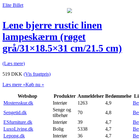
Elite Billet
Lene bjerre rustic linen
lampeskærm (røget
grå/31×18.5×31 cm/21.5 cm)
(Læs mere)
519
DKK
(Vis fragtpris)
Læs mere »
Køb nu »
Webshop
Produkter
Anmeldelser
Bedømmelse
Li
Mostersskur.dk
Interiør
1263
4,9
Be
Senge og
Sengetid.dk
70
4,8
Be
tilbehør
ESfurniture.dk
Interiør
39
4,7
Be
LuxoLiving.dk
Bolig
5338
4,7
Be
Lepong.dk
Interiør
36
4,7
Be