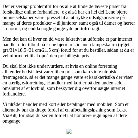
Det er særligt problemfrit for os alle at finde de laveste priser fra
forskellige online forhandlere, og altså har en hel del Lene bjerre
online selskaber været presset til at at trykke udsalgspriserne på
mange af deres produkter – til juniorer, samt også til damer og herrer
– enormt, og endda nogle gange yde portofri fragt.
Men det kan til hver en tid være lukrativt at udforske et par internet
handler efter tilbud på Lene bjerre rustic linen lampeskærm (røget
grå/31×18.5×31 cm/21.5 cm) forud for at du bestiller, sådan at du er
velinformeret til at opnå den prisbilligste pris.
Du skal blot ikke undervurdere, at hvis en online forretning
afhænder bedst i test varer til en pris som kan virke utopisk
fremragende, så er det mange gange være et karakteristika der viser
en uærlig e-forretning. Handler med kort er på den anden side
omsluttet af et lovbud, som beskytter dig overfor uægte internet
forhandlere.
Vi tilråder handler med kort eller betalinger med mobilen. Som et
alternativ bør du drage fordel af en afbetalingsløsning som f.eks.
ViaBill, forudsat du ser en fordel i at honorere regningen af flere
omgange.