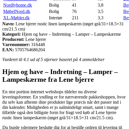
Nordlyhome.dk
Bolig
41
3,8
Be
MøbelNord.dk
Bolig
76
3,5
Be
XL-Møbler.dk
Interiør
211
3,3
Be
Navn:
Lene bjerre rustic linen lampeskærm (røget grå/31×18.5×31
cm/21.5 cm)
Kategori:
Hjem og have – Indretning – Lamper – Lampeskærme
Producent:
Lene bjerre
Varenummer:
316448
EAN:
5705764686204
Vurderet til
4.1
ud af 5 stjerner baseret på
4
anmeldelser
Hjem og have – Indretning – Lamper –
Lampeskærme fra Lene bjerre
En stor portion internet webshops tildeler nu diverse
leveringsformer. En yndling er for nærværende pakkeshoppen, hvor
du selv kan afhente dine produkter lige præcis når det passer ind i
din kalender. Muligheden er jo ualmindeligt smart, samt i mange
tilfælde også den billigste form for fragt ved køb af Lene bjerre
rustic linen lampeskærm (røget grå/31×18.5×31 cm/21.5 cm).
Du burde ydermere beslutte dig for at bestille ordren til levering til