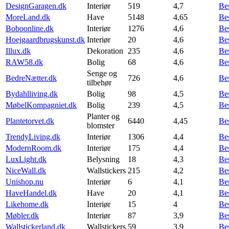
DesignGaragen.dk
Interiør
519
4,7
Be
MoreLand.dk
Have
5148
4,65
Be
Boboonline.dk
Interiør
1276
4,6
Be
Hoejgaardbrugskunst.dk
Interiør
20
4,6
Be
Illux.dk
Dekoration
235
4,6
Be
RAW58.dk
Bolig
68
4,6
Be
Senge og
BedreNætter.dk
726
4,6
Be
tilbehør
Bydahlliving.dk
Bolig
98
4,5
Be
MøbelKompagniet.dk
Bolig
239
4,5
Be
Planter og
Plantetorvet.dk
6440
4,45
Be
blomster
TrendyLiving.dk
Interiør
1306
4,4
Be
ModernRoom.dk
Interiør
175
4,4
Be
LuxLight.dk
Belysning
18
4,3
Be
NiceWall.dk
Wallstickers
215
4,2
Be
Unishop.nu
Interiør
6
4,1
Be
HaveHandel.dk
Have
20
4,1
Be
Likehome.dk
Interiør
15
4
Be
Møbler.dk
Interiør
87
3,9
Be
Wallstickerland.dk
Wallstickers
59
3,9
Be