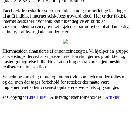
grå/31×18.5×31 cm/21.5 cm) før du bestiller.
Facebook fremskaffer ydermere fuldstændig fortræffelige løsninger
til at få indblik i internet selskabets troværdighed. Her er der faktisk
internet selskaber hvor folk kan tilkendegive en kritik af
virksomhedens service, hvilket ligeledes bør udnyttes til at danne dig
et indtryk af hvor glade kunderne er.
Hjemmesiden finansieres af annonceindtægter. Vi hjælper en gruppe
af webshops derved at vi præsenterer forretningernes produkter, og
høster godtgørelse i tilfælde af at en bruger fra vores hjemmeside
realiserer en transaktion.
Vejledning omkring tilbud og internet virksomheder understøttes nu
og da, men der tages forbehold for rettelser der måtte være
implementeret siden vi senest opdaterede websitets oplysninger.
© Copyright
Elite Billet
- Alle rettigheder forbeholdes -
Artikler