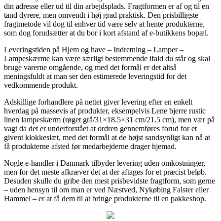
din adresse eller ud til din arbejdsplads. Fragtformen er af og til en
tand dyrere, men omvendt i høj grad praktisk. Den prisbilligste
fragtmetode vil dog til enhver tid være selv at hente produkterne,
som dog forudsætter at du bor i kort afstand af e-butikkens bopæl.
Leveringstiden på Hjem og have – Indretning – Lamper –
Lampeskærme kan være særligt bestemmende ifald du står og skal
bruge varerne omgående, og med det formål er det altså
meningsfuldt at man ser den estimerede leveringstid for det
vedkommende produkt.
Adskillige forhandlere på nettet giver levering efter en enkelt
hverdag på massevis af produkter, eksempelvis Lene bjerre rustic
linen lampeskærm (røget grå/31×18.5×31 cm/21.5 cm), men vær på
vagt da det er underforstået at ordren gennemføres forud for et
givent klokkeslæt, med det formål at de højst sandsynligt kan nå at
få produkterne afsted før medarbejderne drager hjemad.
Nogle e-handler i Danmark tilbyder levering uden omkostninger,
men for det meste afkræver det at der aftages for et præcist beløb.
Desuden skulle du gribe den mest prisbevidste fragtform, som gerne
– uden hensyn til om man er ved Næstved, Nykøbing Falster eller
Hammel – er at få dem til at bringe produkterne til en pakkeshop.