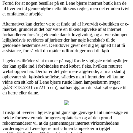
Forud for at nogen bestiller på en Lene bjerre internet butik kan de
til hver en tid gennemløbe netbutikkens regler, men det er uden tvivl
et omfattende arbejde.
Alternativet kan derfor være at finde ud af hvorvidt e-butikken er e-
mærket, grundet at det bør være en tilkendegivelse af at internet
forhandleren forstår gældende dansk lovgivning, og at webshoppen
lejlighedsvis revideres af jurister der har nøje kendskab til de
gældende bestemmelser. Derudover giver det dig lejlighed til at få
assistance, for så vidt du møder udfordringer med dit køb.
Ligeledes tilråder vi at man er på vagt for de vigtigste retningslinjer
der kan spille ind i forbindelse med købet, f.eks. hvilken returret
webshoppen har. Derfor er det ydermere afgørende, at man stadig
opbevarer sin købsbekræftelse, således man i fremtiden vil kunne
vidne om sit køb af Lene bjerre rustic linen lampeskærm (røget
grå/31×18.5×31 cm/21.5 cm), uafhængig om du skal købe gave til
en herre eller dame.
Trustpilot leverer i højeste grad gunstige genveje til at undersøge en
række forhenværende brugeres opfattelser og af den grund
rekommanderer vi, at du gennemsøger internet virksomhedens
vurderinger af Lene bjerre rustic linen lampeskærm (røget