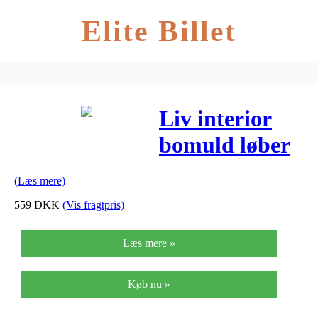
Elite Billet
Liv interior
bomuld løber
morocco
(Læs mere)
shaggy
559
DKK
(Vis fragtpris)
(grå/beige/70×1
Læs mere »
cm)
Køb nu »