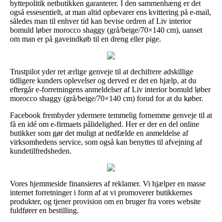
byttepolitik netbutikken garanterer. I den sammenhæng er det
også essesentielt, at man altid opbevarer ens kvittering på e-mail,
således man til enhver tid kan bevise ordren af Liv interior
bomuld løber morocco shaggy (grå/beige/70×140 cm), uanset
om man er på gaveindkøb til en dreng eller pige.
Trustpilot yder ret ærlige genveje til at dechifrere adskillige
tidligere kunders oplevelser og derved er det en hjælp, at du
eftergår e-forretningens anmeldelser af Liv interior bomuld løber
morocco shaggy (grå/beige/70×140 cm) forud for at du køber.
Facebook frembyder ydermere temmelig fornemme genveje til at
få en idé om e-firmaets pålidelighed. Her er der en del online
butikker som gør det muligt at nedfælde en anmeldelse af
virksomhedens service, som også kan benyttes til afvejning af
kundetilfredsheden.
Vores hjemmeside finansieres af reklamer. Vi hjælper en masse
internet forretninger i form af at vi promoverer butikkernes
produkter, og tjener provision om en bruger fra vores website
fuldfører en bestilling.