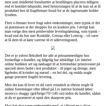
men som imidlertid forudsætter at bestillingen placeres tidligere
end et fastslået tidspunkt, med hensynstagen til at de kan nå at få
produktet hen til fragtfirmaet forud for at de lageransatte holder
fyraften.
Flere e-firmaer lover fragt uden omkostninger, men typisk er det
så præmissen at der shoppes for en konkret pris. I øvrigt kan
man vælge den mest prisbevidste leveringsløsning, som typisk –
hvad end du bor nær Roskilde, Grenaa eller Lemvig – vil være
at få dem til at køre varerne til et udleveringssted.
Det er jo yderst fleksibelt for alle at prissammenligne hos
forskellige e-handler, og følgelig har adskillige Liv interior
online butikker set sig nødsaget til at formindske prisniveauet på
specielt deres bedst i test produkter – til piger og drenge, men
ligeledes til kvinder og mænd – en hel del, og endda nogle
gange præstere fragtfri levering.
Men det kan til hver en tid være rentabelt at efterse nogle få
online forretninger efter tilbud på Liv interior bomuld løber
morocco shaggy (grå/beige/70×140 cm) inden du handler, sådan
at du er garanteret at opnå den skarpeste pris.
Man bør dog være omhyggelig med, at såfremt en e-shop