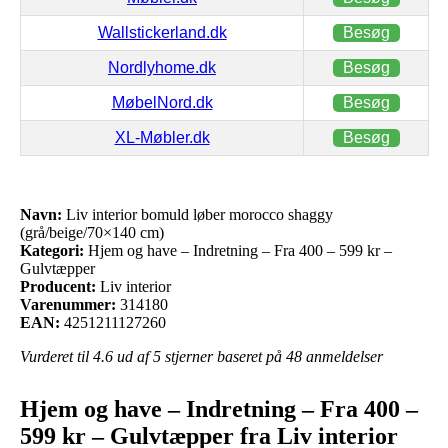
Wallstickerland.dk
Besøg
Nordlyhome.dk
Besøg
MøbelNord.dk
Besøg
XL-Møbler.dk
Besøg
Navn:
Liv interior bomuld løber morocco shaggy
(grå/beige/70×140 cm)
Kategori:
Hjem og have – Indretning – Fra 400 – 599 kr –
Gulvtæpper
Producent:
Liv interior
Varenummer:
314180
EAN:
4251211127260
Vurderet til
4.6
ud af 5 stjerner baseret på
48
anmeldelser
Hjem og have – Indretning – Fra 400 –
599 kr – Gulvtæpper fra Liv interior