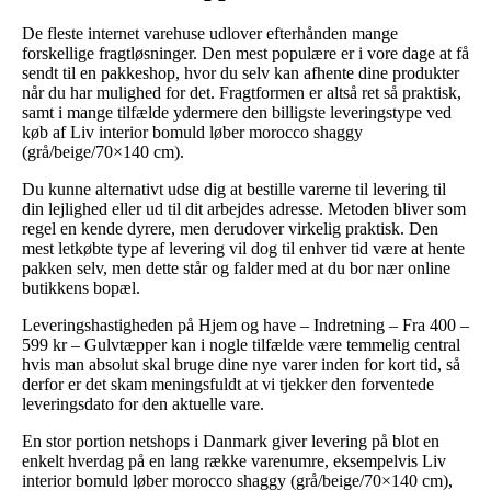
De fleste internet varehuse udlover efterhånden mange
forskellige fragtløsninger. Den mest populære er i vore dage at få
sendt til en pakkeshop, hvor du selv kan afhente dine produkter
når du har mulighed for det. Fragtformen er altså ret så praktisk,
samt i mange tilfælde ydermere den billigste leveringstype ved
køb af Liv interior bomuld løber morocco shaggy
(grå/beige/70×140 cm).
Du kunne alternativt udse dig at bestille varerne til levering til
din lejlighed eller ud til dit arbejdes adresse. Metoden bliver som
regel en kende dyrere, men derudover virkelig praktisk. Den
mest letkøbte type af levering vil dog til enhver tid være at hente
pakken selv, men dette står og falder med at du bor nær online
butikkens bopæl.
Leveringshastigheden på Hjem og have – Indretning – Fra 400 –
599 kr – Gulvtæpper kan i nogle tilfælde være temmelig central
hvis man absolut skal bruge dine nye varer inden for kort tid, så
derfor er det skam meningsfuldt at vi tjekker den forventede
leveringsdato for den aktuelle vare.
En stor portion netshops i Danmark giver levering på blot en
enkelt hverdag på en lang række varenumre, eksempelvis Liv
interior bomuld løber morocco shaggy (grå/beige/70×140 cm),