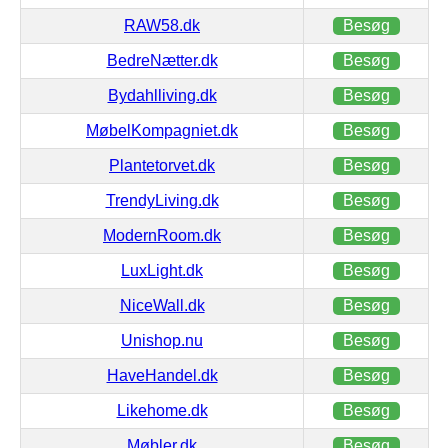
RAW58.dk
Besøg
BedreNætter.dk
Besøg
Bydahlliving.dk
Besøg
MøbelKompagniet.dk
Besøg
Plantetorvet.dk
Besøg
TrendyLiving.dk
Besøg
ModernRoom.dk
Besøg
LuxLight.dk
Besøg
NiceWall.dk
Besøg
Unishop.nu
Besøg
HaveHandel.dk
Besøg
Likehome.dk
Besøg
Møbler.dk
Besøg