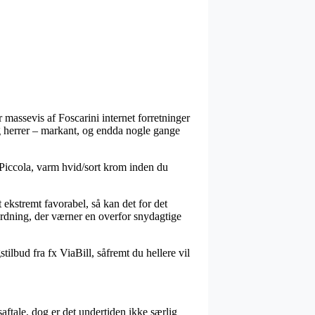
r massevis af Foscarini internet forretninger
 og herrer – markant, og endda nogle gange
e Piccola, varm hvid/sort krom inden du
t ekstremt favorabel, så kan det for det
ordning, der værner en overfor snydagtige
tilbud fra fx ViaBill, såfremt du hellere vil
aftale, dog er det undertiden ikke særlig