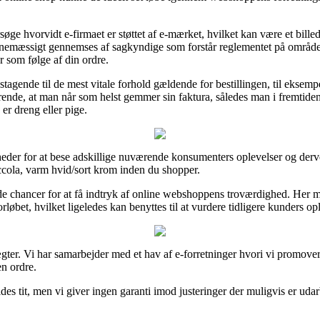
ge hvorvidt e-firmaet er støttet af e-mærket, hvilket kan være et bille
inemæssigt gennemses af sagkyndige som forstår reglementet på området.
er som følge af din ordre.
agende til de mest vitale forhold gældende for bestillingen, til eksempel
ende, at man når som helst gemmer sin faktura, således man i fremtide
er dreng eller pige.
er for at bese adskillige nuværende konsumenters oplevelser og derve
cola, varm hvid/sort krom inden du shopper.
de chancer for at få indtryk af online webshoppens troværdighed. Her m
rløbet, hvilket ligeledes kan benyttes til at vurdere tidligere kunders opl
ægter. Vi har samarbejder med et hav af e-forretninger hvori vi promove
n ordre.
s tit, men vi giver ingen garanti imod justeringer der muligvis er udar