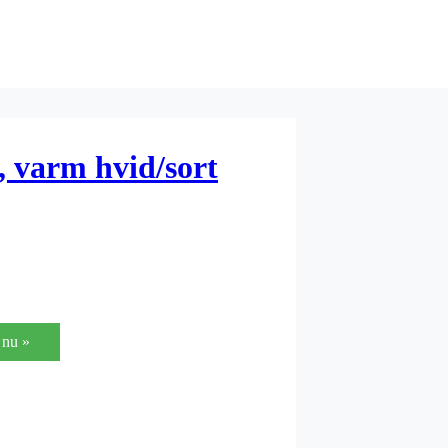
, varm hvid/sort
nu »