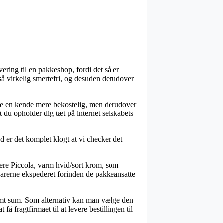
vering til en pakkeshop, fordi det så er
tså virkelig smertefri, og desuden derudover
nge en kende mere bekostelig, men derudover
at du opholder dig tæt på internet selskabets
d er det komplet klogt at vi checker det
ere Piccola, varm hvid/sort krom, som
 varerne ekspederet forinden de pakkeansatte
estemt sum. Som alternativ kan man vælge den
 fragtfirmaet til at levere bestillingen til