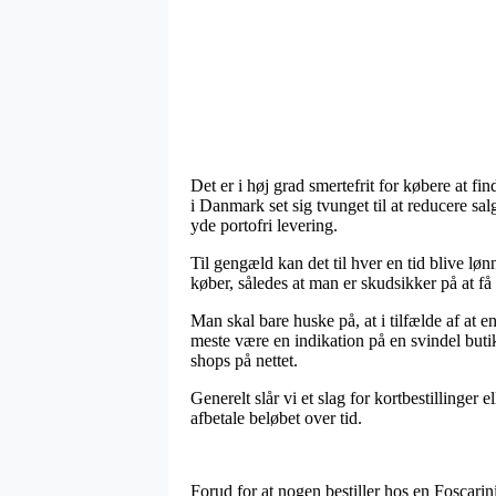
Det er i høj grad smertefrit for købere at fi
i Danmark set sig tvunget til at reducere sa
yde portofri levering.
Til gengæld kan det til hver en tid blive lø
køber, således at man er skudsikker på at få f
Man skal bare huske på, at i tilfælde af at en
meste være en indikation på en svindel buti
shops på nettet.
Generelt slår vi et slag for kortbestillinger
afbetale beløbet over tid.
Forud for at nogen bestiller hos en Foscari