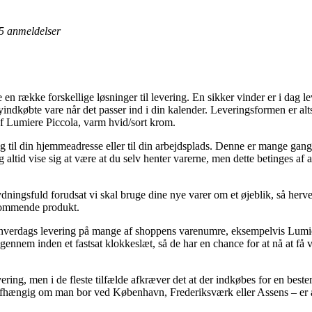
5
anmeldelser
en række forskellige løsninger til levering. En sikker vinder er i dag le
nyindkøbte vare når det passer ind i din kalender. Leveringsformen er al
f Lumiere Piccola, varm hvid/sort krom.
ng til din hjemmeadresse eller til din arbejdsplads. Denne er mange ga
og altid vise sig at være at du selv henter varerne, men dette betinges af 
ningsfuld forudsat vi skal bruge dine nye varer om et øjeblik, så herve
kommende produkt.
 1 hverdags levering på mange af shoppens varenumre, eksempelvis Lumi
 igennem inden et fastsat klokkeslæt, så de har en chance for at nå at få
levering, men i de fleste tilfælde afkræver det at der indkøbes for en b
uafhængig om man bor ved København, Frederiksværk eller Assens – er at få