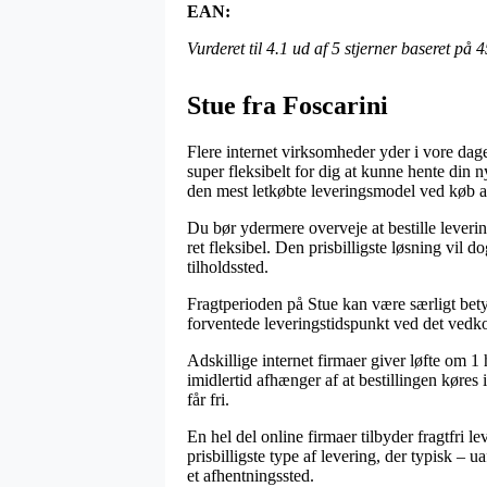
EAN:
Vurderet til
4.1
ud af 5 stjerner baseret på
4
Stue fra Foscarini
Flere internet virksomheder yder i vore dage 
super fleksibelt for dig at kunne hente din 
den mest letkøbte leveringsmodel ved køb a
Du bør ydermere overveje at bestille leveri
ret fleksibel. Den prisbilligste løsning vil d
tilholdssted.
Fragtperioden på Stue kan være særligt betyd
forventede leveringstidspunkt ved det ved
Adskillige internet firmaer giver løfte om
imidlertid afhænger af at bestillingen køres
får fri.
En hel del online firmaer tilbyder fragtfri 
prisbilligste type af levering, der typisk – 
et afhentningssted.