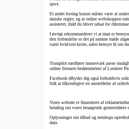
sjovt.
Et andet forslag kunne måske være at undersø
danske regler, og at online webshoppen rut
assisteret, ifald du bliver udsat for dilemma
I øvrigt rekommanderer vi at man er hensynst
den forbindelse er det på samme måde afgør
varm hvid/sort krom, uden hensyn til om du 
Trustpilot medfører immervæk pæne mulighed
online firmaets bedømmelser af Lumiere Pic
Facebook tilbyder dig også forholdsvis soli
folk at tilkendegive en anmeldelse af ordrefo
Vores website er finansieret af reklameindt
betaling om vores besøgende gennemfører e
Oplysninger om tilbud og netshops opretholde
data.