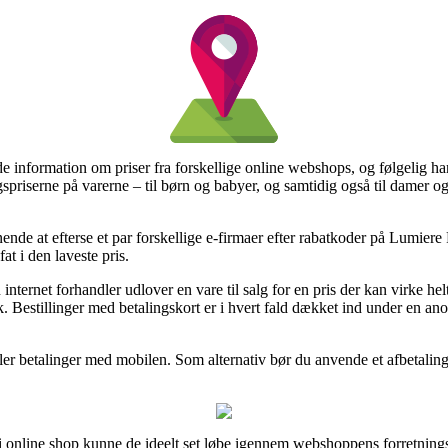
nde information om priser fra forskellige online webshops, og følgelig ha
lgspriserne på varerne – til børn og babyer, og samtidig også til damer
nnende at efterse et par forskellige e-firmaer efter rabatkoder på Lumier
at i den laveste pris.
 internet forhandler udlover en vare til salg for en pris der kan virke hel
k. Bestillinger med betalingskort er i hvert fald dækket ind under en an
 eller betalinger med mobilen. Som alternativ bør du anvende et afbetalings
ni online shop kunne de ideelt set løbe igennem webshoppens forretnings