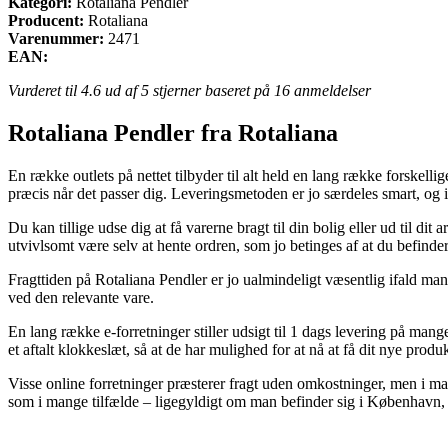
Kategori:
Rotaliana Pendler
Producent:
Rotaliana
Varenummer:
2471
EAN:
Vurderet til
4.6
ud af 5 stjerner baseret på
16
anmeldelser
Rotaliana Pendler fra Rotaliana
En række outlets på nettet tilbyder til alt held en lang række forskell
præcis når det passer dig. Leveringsmetoden er jo særdeles smart, 
Du kan tillige udse dig at få varerne bragt til din bolig eller ud til 
utvivlsomt være selv at hente ordren, som jo betinges af at du befinder
Fragttiden på Rotaliana Pendler er jo ualmindeligt væsentlig ifald ma
ved den relevante vare.
En lang række e-forretninger stiller udsigt til 1 dags levering på m
et aftalt klokkeslæt, så at de har mulighed for at nå at få dit nye produk
Visse online forretninger præsterer fragt uden omkostninger, men i ma
som i mange tilfælde – ligegyldigt om man befinder sig i København, Fred