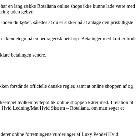
tte har en lang række Rotaliana online shops ikke kunne lade være med
vering uden gebyr.
nden du køber, således at du er sikker på at antage den prisbilligste
re et kendetegn på en bedragerisk netshop. Betalinger med kort er trods
klare betalingen senere.
n forstår de officielle danske regler, samt at online shoppen af og
sempel hvilken byttepolitik online shoppen kører med. I relation til
endel Hvid Ledning/Mat Hvid Skærm – Rotaliana, om man søger et
studerer online forretningens vurderinger af Luxy Pendel Hvid