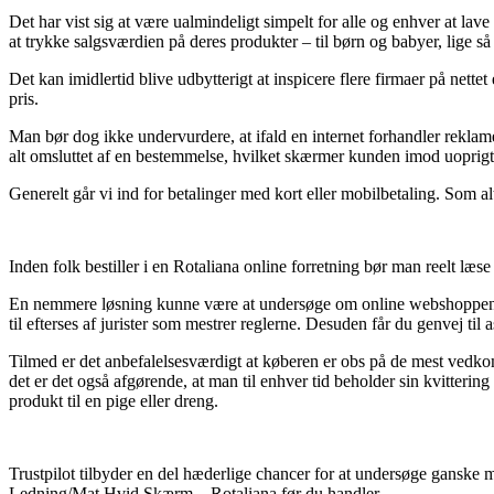
Det har vist sig at være ualmindeligt simpelt for alle og enhver at la
at trykke salgsværdien på deres produkter – til børn og babyer, lige s
Det kan imidlertid blive udbytterigt at inspicere flere firmaer på net
pris.
Man bør dog ikke undervurdere, at ifald en internet forhandler reklame
alt omsluttet af en bestemmelse, hvilket skærmer kunden imod uoprigti
Generelt går vi ind for betalinger med kort eller mobilbetaling. Som a
Inden folk bestiller i en Rotaliana online forretning bør man reelt læ
En nemmere løsning kunne være at undersøge om online webshoppen er g
til efterses af jurister som mestrer reglerne. Desuden får du genvej ti
Tilmed er det anbefalelsesværdigt at køberen er obs på de mest vedkom
det er det også afgørende, at man til enhver tid beholder sin kvitt
produkt til en pige eller dreng.
Trustpilot tilbyder en del hæderlige chancer for at undersøge ganske 
Ledning/Mat Hvid Skærm – Rotaliana før du handler.