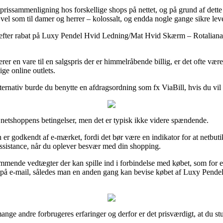
ve prissammenligning hos forskellige shops på nettet, og på grund af de
å vel som til damer og herrer – kolossalt, og endda nogle gange sikre le
tet efter rabat på Luxy Pendel Hvid Ledning/Mat Hvid Skærm – Rotaliana i
rer en vare til en salgspris der er himmelråbende billig, er det ofte væ
ge online outlets.
lternativ burde du benytte en afdragsordning som fx ViaBill, hvis du vil 
se netshoppens betingelser, men det er typisk ikke videre spændende.
odkendt af e-mærket, fordi det bør være en indikator for at netbutikke
l assistance, når du oplever besvær med din shopping.
mende vedtægter der kan spille ind i forbindelse med købet, som for ek
ering på e-mail, således man en anden gang kan bevise købet af Luxy P
mange andre forbrugeres erfaringer og derfor er det prisværdigt, at du 