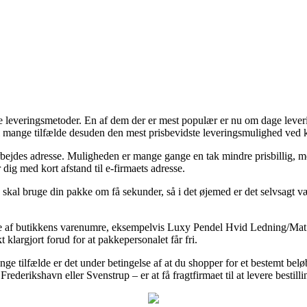
ige leveringsmetoder. En af dem der er mest populær er nu om dage leverin
og i mange tilfælde desuden den mest prisbevidste leveringsmulighed v
dit arbejdes adresse. Muligheden er mange gange en tak mindre prisbillig
 dig med kort afstand til e-firmaets adresse.
n skal bruge din pakke om få sekunder, så i det øjemed er det selvsagt v
ange af butikkens varenumre, eksempelvis Luxy Pendel Hvid Ledning/Mat H
t klargjort forud for at pakkepersonalet får fri.
nge tilfælde er det under betingelse af at du shopper for et bestemt be
erikshavn eller Svenstrup – er at få fragtfirmaet til at levere bestillin