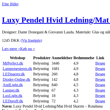
Elite Billet
Luxy Pendel Hvid Ledning/Mat
Designer: Dante Donegani & Giovanni Lauda. Materiale: Glas og stål
1245
DKK
(Vis fragtpris)
Læs mere »
Køb nu »
Webshop
Produkter
Anmeldelser
Bedømmelse
Link
MrPerfect.dk
Belysning
3446
4,9
Besøg
Lampemesteren.dk
Belysning
1681
4,9
Besøg
LEDpaerer.dk
Belysning
260
4,8
Besøg
Dioder-Online.dk
Belysning
142
4,8
Besøg
AndLight.dk
Belysning
840
4,5
Besøg
Lamper.dk
Belysning
67
4,3
Besøg
LuxLight.dk
Belysning
18
4,3
Besøg
LEDproff.dk
Belysning
72
4,2
Besøg
Navn:
Luxy Pendel Hvid Ledning/Mat Hvid Skærm – Rotaliana