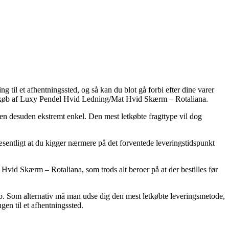
g til et afhentningssted, og så kan du blot gå forbi efter dine varer
ed køb af Luxy Pendel Hvid Ledning/Mat Hvid Skærm – Rotaliana.
, men desuden ekstremt enkel. Den mest letkøbte fragttype vil dog
æsentligt at du kigger nærmere på det forventede leveringstidspunkt
vid Skærm – Rotaliana, som trods alt beroer på at der bestilles før
løb. Som alternativ må man udse dig den mest letkøbte leveringsmetode,
gen til et afhentningssted.