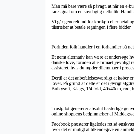
Man må bare være så påvagt, at når en e-but
faresignal om en snydagtig netbutik. Handle
Vi går generelt ind for kortkøb eller betali
tilstræber at betale regningen i flere bidder.
Forinden folk handler i en forhandler på ne
Et nemt alternativ kan være at undersøge hv
danske love, foruden at e-firmaet jævnligt r
assisteret, hvis du møder dilemmaer i proce
Dertil er det anbefalelsesværdigt at køber 
lover. På grund af dette er det i øvrigt afg
Bulkysoft, 3-lags, 1/4 fold, 40x40cm, rød, h
Trustpilot genererer absolut hæderlige genvej
online shoppens bedømmelser af Middagsserv
Facebook præsterer ligeledes ret så ønskvær
hvor det er muligt at tilkendegive en anmelde