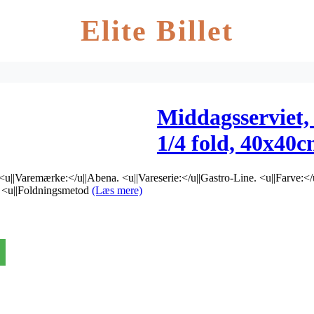
Elite Billet
Middagsserviet, 
1/4 fold, 40x40c
<u||Varemærke:</u||Abena. <u||Vareserie:</u||Gastro-Line. <u||Farve:<
s. <u||Foldningsmetod
(Læs mere)