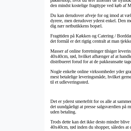
pakkeshop, hvor du selv afhenter de nyindk
den mindst kostelige fragttype ved køb af M
Du kan derudover afveje for og imod at vælg
dyrere, men derudover yderst enkel. Den me
dig nær netbutikkens bopæl.
Fragttiden på Køkken og Catering / Borddækn
det formål er det rigtig centralt at man tjek
Masser af online forretninger tilsiger leve
40x40cm, rød, hvilket afhænger af at handlen
distribueret forud for at de pakkeansatte tag
Nogle enkelte online virksomheder yder grati
mest betalelige leveringsmåde, hvilket gern
til et udleveringssted.
Det er yderst smertefrit for os alle at samm
det uundgåeligt at presse salgsværdien på m
uden betaling.
Trods dette kan det ikke desto mindre blive r
40x40cm, rød inden du shopper, således at d