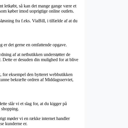
rmt letkøbt, så kan det mange gange være et
som køber imod uoprigtige online outlets.
sning fra f.eks. ViaBill, i tilfælde af at du
og er det gerne en omfattende opgave.
ydning af at netbutikken understøtter de
r. Dette er desuden din mulighed for at blive
et, for eksempel den bytteret webbutikken
l kunne bekræfte ordren af Middagsserviet,
te slår vi et slag for, at du kigger på
n shopping.
rigt møder vi en række internet handler
dse kunderne er.