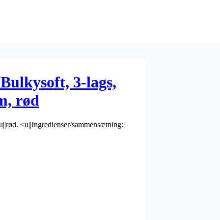
Bulkysoft, 3-lags,
m, rød
/u||rød. <u||Ingredienser/sammensætning: