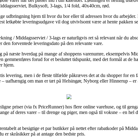
øbte varer når det passer ind i din kalender. Løsningen er nemlig usæd
iddagsserviet, Bulkysoft, 3-lags, 1/4 fold, 40x40cm, rød.
e udbringning hjem til hvor du bor eller til adressen hvor du arbejder. 
st letkøbte leveringsudgave vil dog utvivlsomt være at hente pakken se
ing / Middagsserviet / 3-lags er naturligvis ret så relevant når du abs
ker den forventede leveringsdato på den relevante vare.
ring på næste hverdag på mange af shoppens varenumre, eksempelvis Midd
 gemmenføres forud for et besluttet tidspunkt, med det formål at de har
er hjem.
s levering, men i de fleste tilfælde påkræves det at du shopper for en 
e – uafhængig om man er tæt på Helsingør, Nyborg eller Hinnerup – er a
enligne priser (via fx PriceRunner) hos flere online varehuse, og til gen
ange af deres varer – til drenge og piger, men også til voksne – en hel
entabelt at besigtige et par butikker på nettet efter rabatkoder på Middag
u er skråsikker på at antage den bedste pris.