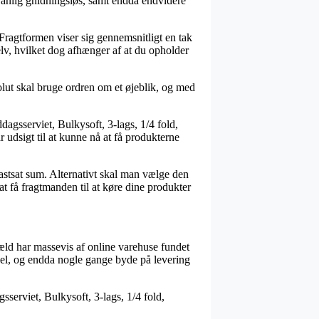
vanlig gnidningsløs, samt endda endvidere
Fragtformen viser sig gennemsnitligt en tak
lv, hvilket dog afhænger af at du opholder
olut skal bruge ordren om et øjeblik, og med
agsserviet, Bulkysoft, 3-lags, 1/4 fold,
 udsigt til at kunne nå at få produkterne
fastsat sum. Alternativt skal man vælge den
t få fragtmanden til at køre dine produkter
gæld har massevis af online varehuse fundet
 del, og endda nogle gange byde på levering
sserviet, Bulkysoft, 3-lags, 1/4 fold,