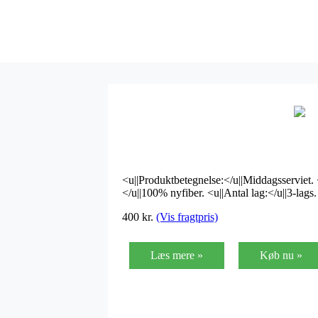
<u||Produktbetegnelse:</u||Middagsserviet. 
</u||100% nyfiber. <u||Antal lag:</u||3-lag
400
kr.
(Vis fragtpris)
Læs mere »
Køb nu »