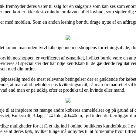
ik frembyder deres varer til salg for en salgspris som kan ses som eno
r med kort er ikke desto mindre omfavnet af et lovbud, som støtter dig 
nger med mobilen. Som en anden løsning bør du drage nytte af en afdragslø
ttet kunne man uden tvivl løbe igennem e-shoppens forretningsaftale, d
orvidt netshoppen er verificeret af e-mærket, hvilket burde være en ant
evideres af specialister der har nøje kendskab til de gældende regulative
ssen med din ordre.
er påpasselig med de mest relevante betingelser der er gældende for køb
ørende, at man altid beholder ens kvitteringsmail, så man fremadrettet vi
vad end man er på udkig efter et produkt til en kvinde eller mand.
e til at inspicere ret mange andre køberes anmeldelser og på grund af det
iet, Bulkysoft, 3-lags, 1/4 fold, 40x40cm, rød inden du færdiggør di
dige muligheder for at få et kig ind i online butikkens kundefokus. I øv
lse af deres køb, hvilket tillige må udnyttes til at fornemme hvor tilfre