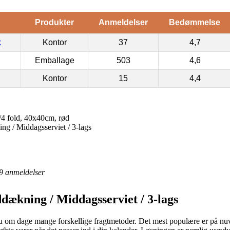
Produkter
Anmeldelser
Bedømmelse
k
Kontor
37
4,7
Emballage
503
4,6
Kontor
15
4,4
/4 fold, 40x40cm, rød
g / Middagsserviet / 3-lags
9
anmeldelser
dækning / Middagsserviet / 3-lags
 nu om dage mange forskellige fragtmetoder. Det mest populære er på nuv