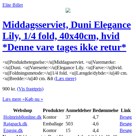
Elite Billet
Middagsserviet, Duni Elegance
Lily, 1/4 fold, 40x40cm, hvid
*Denne vare tages ikke retur*
<u||Produktbetegnelse:</u||Middagsserviet. <u||Varemærke:
</u||Duni. <u||Vareserie:</u||Elegance Lily. <u||Farve:</u||hvid.
<u||Foldningsmetode:</u||1/4 fold. <u||Længde/dybde:</u||40 cm.
<u||Bredde:</u||40 cm. &lt
(Læs mere)
900
kr.
(Vis fragtpris)
Læs mere »
Køb nu »
Webshop
Produkter
Anmeldelser
Bedømmelse
Link
Holmrisb8online.dk
Kontor
37
4,7
Besøg
Rajapack.dk
Emballage
503
4,6
Besøg
Engsig.dk
Kontor
15
4,4
Besøg