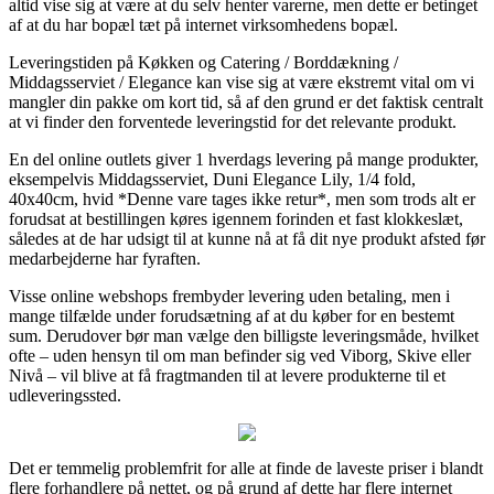
altid vise sig at være at du selv henter varerne, men dette er betinget
af at du har bopæl tæt på internet virksomhedens bopæl.
Leveringstiden på Køkken og Catering / Borddækning /
Middagsserviet / Elegance kan vise sig at være ekstremt vital om vi
mangler din pakke om kort tid, så af den grund er det faktisk centralt
at vi finder den forventede leveringstid for det relevante produkt.
En del online outlets giver 1 hverdags levering på mange produkter,
eksempelvis Middagsserviet, Duni Elegance Lily, 1/4 fold,
40x40cm, hvid *Denne vare tages ikke retur*, men som trods alt er
forudsat at bestillingen køres igennem forinden et fast klokkeslæt,
således at de har udsigt til at kunne nå at få dit nye produkt afsted før
medarbejderne har fyraften.
Visse online webshops frembyder levering uden betaling, men i
mange tilfælde under forudsætning af at du køber for en bestemt
sum. Derudover bør man vælge den billigste leveringsmåde, hvilket
ofte – uden hensyn til om man befinder sig ved Viborg, Skive eller
Nivå – vil blive at få fragtmanden til at levere produkterne til et
udleveringssted.
Det er temmelig problemfrit for alle at finde de laveste priser i blandt
flere forhandlere på nettet, og på grund af dette har flere internet