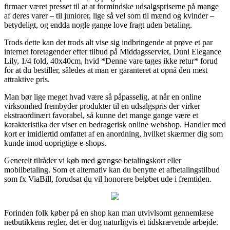
firmaer været presset til at at formindske udsalgspriserne på mange
af deres varer – til juniorer, lige så vel som til mænd og kvinder –
betydeligt, og endda nogle gange love fragt uden betaling.
Trods dette kan det trods alt vise sig indbringende at prøve et par
internet foretagender efter tilbud på Middagsserviet, Duni Elegance
Lily, 1/4 fold, 40x40cm, hvid *Denne vare tages ikke retur* forud
for at du bestiller, således at man er garanteret at opnå den mest
attraktive pris.
Man bør lige meget hvad være så påpasselig, at når en online
virksomhed frembyder produkter til en udsalgspris der virker
ekstraordinært favorabel, så kunne det mange gange være et
karakteristika der viser en bedragerisk online webshop. Handler med
kort er imidlertid omfattet af en anordning, hvilket skærmer dig som
kunde imod uoprigtige e-shops.
Generelt tilråder vi køb med gængse betalingskort eller
mobilbetaling. Som et alternativ kan du benytte et afbetalingstilbud
som fx ViaBill, forudsat du vil honorere beløbet ude i fremtiden.
Forinden folk køber på en shop kan man utvivlsomt gennemlæse
netbutikkens regler, det er dog naturligvis et tidskrævende arbejde.