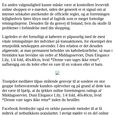
En anden valgmulighed kunne måske være at kontrollere hvorvidt
online shoppen er e-mærket, siden det generelt er et signal om at
internet selskabet anerkender de officielle regler, og at forretningen
lejlighedsvis føres tilsyn med af fagfolk som er meget fortrolige
retningslinjerne. Desuden får du genvej til bistand, hvis du skulle få
problemer i forbindelse med din shopping.
Ligeledes er det fornuftigt at køberen er påpasselig med de mest
vitale retningslinjer der indvirker på transaktionen, for eksempel den
returpolitik netshoppen anvender. I den relation er det desuden
afgørende, at man permanent beholder sin købsbekræftelse, så man i
fremtiden kan bevidne sin ordre af Middagsserviet, Duni Elegance
Lily, 1/4 fold, 40x40cm, hvid *Denne vare tages ikke retur*,
uafhængig om du leder efter en vare til en voksen eller et barn.
Trustpilot medfører tilpas strålende genveje til at sondere en stor
gruppe forhenværende kunders oplevelser og på grund af dette kan
det være til hjælp, at du tjekker online forretningens ratings af
Middagsserviet, Duni Elegance Lily, 1/4 fold, 40x40cm, hvid
*Denne vare tages ikke retur* inden du bestiller.
Facebook frembyder også en række passende metoder til at få
indtryk af netbutikkens popularitet. I øvrigt møder vi en del online