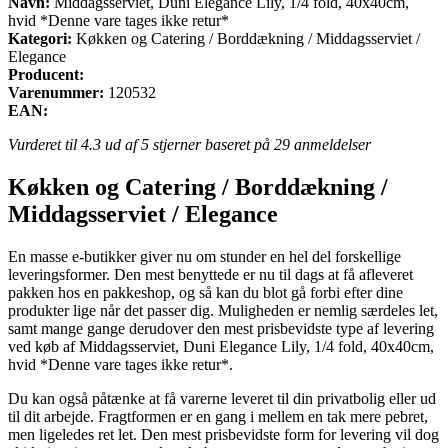
Navn:
Middagsserviet, Duni Elegance Lily, 1/4 fold, 40x40cm,
hvid *Denne vare tages ikke retur*
Kategori:
Køkken og Catering / Borddækning / Middagsserviet /
Elegance
Producent:
Varenummer:
120532
EAN:
Vurderet til
4.3
ud af 5 stjerner baseret på
29
anmeldelser
Køkken og Catering / Borddækning /
Middagsserviet / Elegance
En masse e-butikker giver nu om stunder en hel del forskellige
leveringsformer. Den mest benyttede er nu til dags at få afleveret
pakken hos en pakkeshop, og så kan du blot gå forbi efter dine
produkter lige når det passer dig. Muligheden er nemlig særdeles let,
samt mange gange derudover den mest prisbevidste type af levering
ved køb af Middagsserviet, Duni Elegance Lily, 1/4 fold, 40x40cm,
hvid *Denne vare tages ikke retur*.
Du kan også påtænke at få varerne leveret til din privatbolig eller ud
til dit arbejde. Fragtformen er en gang i mellem en tak mere pebret,
men ligeledes ret let. Den mest prisbevidste form for levering vil dog