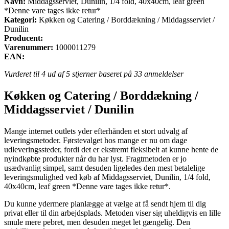
Navn:
Middagsserviet, Dunilin, 1/4 fold, 40x40cm, leaf green
*Denne vare tages ikke retur*
Kategori:
Køkken og Catering / Borddækning / Middagsserviet /
Dunilin
Producent:
Varenummer:
1000011279
EAN:
Vurderet til
4
ud af 5 stjerner baseret på
33
anmeldelser
Køkken og Catering / Borddækning /
Middagsserviet / Dunilin
Mange internet outlets yder efterhånden et stort udvalg af
leveringsmetoder. Førstevalget hos mange er nu om dage
udleveringssteder, fordi det er ekstremt fleksibelt at kunne hente de
nyindkøbte produkter når du har lyst. Fragtmetoden er jo
usædvanlig simpel, samt desuden ligeledes den mest betalelige
leveringsmulighed ved køb af Middagsserviet, Dunilin, 1/4 fold,
40x40cm, leaf green *Denne vare tages ikke retur*.
Du kunne ydermere planlægge at vælge at få sendt hjem til dig
privat eller til din arbejdsplads. Metoden viser sig uheldigvis en lille
smule mere pebret, men desuden meget let gængelig. Den