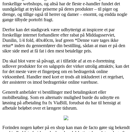
forskellige webshops, og altså har de fleste e-handler fundet det
uundgåeligt at trykke priserne på deres produkter – til piger og
drenge, og tillige også til herrer og damer – enormt, og endda nogle
gange tilbyde portofri fragt.
Derfor kan det stadigvæk være udbytterigt at inspicere et par
forskellige internet forhandlere efter rabat på Middagsserviet,
Dunilin, 1/4 fold, 40x40cm, leaf green *Denne vare tages ikke
retur* inden du gennemfører din bestilling, sådan at man er på den
sikre side med at få fat i den mest betalelige pris.
Du skal blot være så påvagt, at i tilfælde af at en e-forretning
udlover produkter for en salgspris der virker utrolig attraktiv, kan det
for det meste være et fingerpeg om en bedragerisk online
virksomhed. Handler med kort er trods alt inkluderet i et regelsæt,
der assisterer os imod bedrageriske online varehuse.
Generelt anbefaler vi bestillinger med betalingskort eller
mobilbetaling. Som en alternativ mulighed burde du udnytte en
løsning på afbetaling fra fx ViaBill, forudsat du har til hensigt at
afbetale beløbet over et længere tidsrum.
Forinden nogen køber på en shop kan man de facto gøre sig bekendt