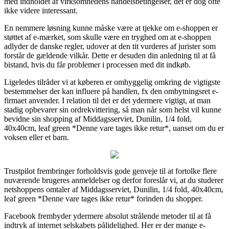
med indholdet af virksomhedens handelsbetingelser, det er dog ofte
ikke videre interessant.
En nemmere løsning kunne måske være at tjekke om e-shoppen er
støttet af e-mærket, som skulle være en tryghed om at e-shoppen
adlyder de danske regler, udover at den tit vurderes af jurister som
forstår de gældende vilkår. Dette er desuden din anledning til at få
bistand, hvis du får problemer i processen med dit indkøb.
Ligeledes tilråder vi at køberen er omhyggelig omkring de vigtigste
bestemmelser der kan influere på handlen, fx den ombytningsret e-
firmaet anvender. I relation til det er det ydermere vigtigt, at man
stadig opbevarer sin ordrekvittering, så man når som helst vil kunne
bevidne sin shopping af Middagsserviet, Dunilin, 1/4 fold,
40x40cm, leaf green *Denne vare tages ikke retur*, uanset om du er
voksen eller et barn.
Trustpilot frembringer forholdsvis gode genveje til at fortolke flere
nuværende brugeres anmeldelser og derfor foreslår vi, at du studerer
netshoppens omtaler af Middagsserviet, Dunilin, 1/4 fold, 40x40cm,
leaf green *Denne vare tages ikke retur* forinden du shopper.
Facebook frembyder ydermere absolut strålende metoder til at få
indtryk af internet selskabets pålidelighed. Her er der mange e-