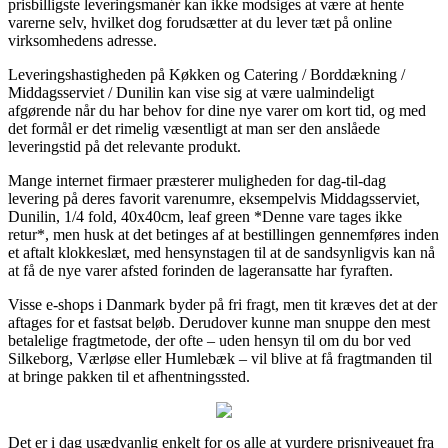
prisbilligste leveringsmanér kan ikke modsiges at være at hente
varerne selv, hvilket dog forudsætter at du lever tæt på online
virksomhedens adresse.
Leveringshastigheden på Køkken og Catering / Borddækning /
Middagsserviet / Dunilin kan vise sig at være ualmindeligt
afgørende når du har behov for dine nye varer om kort tid, og med
det formål er det rimelig væsentligt at man ser den anslåede
leveringstid på det relevante produkt.
Mange internet firmaer præsterer muligheden for dag-til-dag
levering på deres favorit varenumre, eksempelvis Middagsserviet,
Dunilin, 1/4 fold, 40x40cm, leaf green *Denne vare tages ikke
retur*, men husk at det betinges af at bestillingen gennemføres inden
et aftalt klokkeslæt, med hensynstagen til at de sandsynligvis kan nå
at få de nye varer afsted forinden de lageransatte har fyraften.
Visse e-shops i Danmark byder på fri fragt, men tit kræves det at der
aftages for et fastsat beløb. Derudover kunne man snuppe den mest
betalelige fragtmetode, der ofte – uden hensyn til om du bor ved
Silkeborg, Værløse eller Humlebæk – vil blive at få fragtmanden til
at bringe pakken til et afhentningssted.
Det er i dag usædvanlig enkelt for os alle at vurdere prisniveauet fra