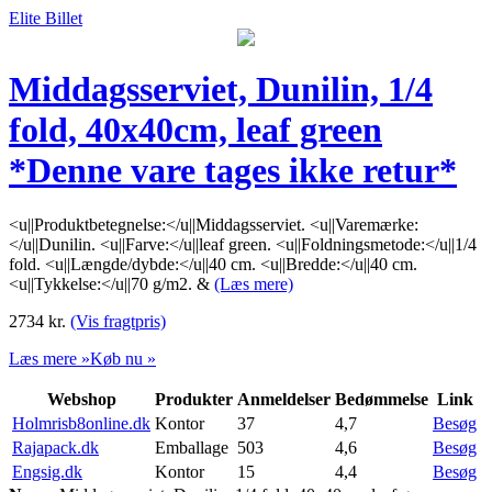
Elite Billet
Middagsserviet, Dunilin, 1/4
fold, 40x40cm, leaf green
*Denne vare tages ikke retur*
<u||Produktbetegnelse:</u||Middagsserviet. <u||Varemærke:
</u||Dunilin. <u||Farve:</u||leaf green. <u||Foldningsmetode:</u||1/4
fold. <u||Længde/dybde:</u||40 cm. <u||Bredde:</u||40 cm.
<u||Tykkelse:</u||70 g/m2. &
(Læs mere)
2734
kr.
(Vis fragtpris)
Læs mere »
Køb nu »
Webshop
Produkter
Anmeldelser
Bedømmelse
Link
Holmrisb8online.dk
Kontor
37
4,7
Besøg
Rajapack.dk
Emballage
503
4,6
Besøg
Engsig.dk
Kontor
15
4,4
Besøg