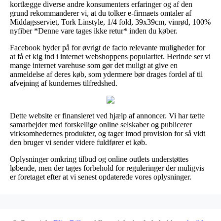
kortlægge diverse andre konsumenters erfaringer og af den
grund rekommanderer vi, at du tolker e-firmaets omtaler af
Middagsserviet, Tork Linstyle, 1/4 fold, 39x39cm, vinrød, 100%
nyfiber *Denne vare tages ikke retur* inden du køber.
Facebook byder på for øvrigt de facto relevante muligheder for
at få et kig ind i internet webshoppens popularitet. Herinde ser vi
mange internet varehuse som gør det muligt at give en
anmeldelse af deres køb, som ydermere bør drages fordel af til
afvejning af kundernes tilfredshed.
Dette website er finansieret ved hjælp af annoncer. Vi har tætte
samarbejder med forskellige online selskaber og publicerer
virksomhedernes produkter, og tager imod provision for så vidt
den bruger vi sender videre fuldfører et køb.
Oplysninger omkring tilbud og online outlets understøttes
løbende, men der tages forbehold for reguleringer der muligvis
er foretaget efter at vi senest opdaterede vores oplysninger.