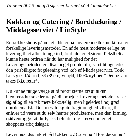
Vurderet til
4.3
ud af 5 stjerner baseret på
42
anmeldelser
Køkken og Catering / Borddækning /
Middagsserviet / LinStyle
En række shops på nettet tildeler på nuværende tidspunkt mange
forskellige leveringsmetoder. En af de mest moderne er lige nu
levering til et afhentningssted, fordi det er ekstremt fleksibelt at
kunne hente ordren når du har mulighed for det.
Leveringsmetoden er altså meget problemfri, samt tit ligeledes
den prisbilligste fragtløsning ved køb af Middagsserviet, Tork
Linstyle, 1/4 fold, 39x39cm, vinrød, 100% nyfiber *Denne vare
tages ikke retur*.
Du kunne tillige vælge at få produkterne bragt til din
hjemmeadresse eller ud på dit arbejde. Leveringsmetoden viser
sig af og til en tak mere bekostelig, men ligeledes i høj grad
uproblematisk. Den mest letkøbte fragtmulighed vil dog til
enhver tid være at du selv henter produkterne, men den løsning
nødvendiggør at du fysisk befinder dig nærved internet
shoppens arbejdslager.
Leveringstidspunktet på Køkken og Catering / Borddækning /