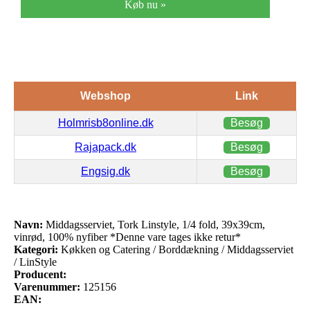
retur*
Køb nu »
Webshop
Link
Holmrisb8online.dk
Besøg
Rajapack.dk
Besøg
Engsig.dk
Besøg
Navn:
Middagsserviet, Tork Linstyle, 1/4 fold, 39x39cm,
vinrød, 100% nyfiber *Denne vare tages ikke retur*
Kategori:
Køkken og Catering / Borddækning / Middagsserviet
/ LinStyle
Producent:
Varenummer:
125156
EAN: