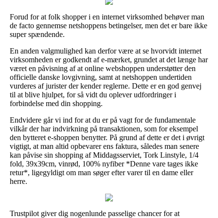
Forud for at folk shopper i en internet virksomhed behøver man
de facto gennemse netshoppens betingelser, men det er bare ikke
super spændende.
En anden valgmulighed kan derfor være at se hvorvidt internet
virksomheden er godkendt af e-mærket, grundet at det længe har
været en påvisning af at online webshoppen understøtter den
officielle danske lovgivning, samt at netshoppen undertiden
vurderes af jurister der kender reglerne. Dette er en god genvej
til at blive hjulpet, for så vidt du oplever udfordringer i
forbindelse med din shopping.
Endvidere går vi ind for at du er på vagt for de fundamentale
vilkår der har indvirkning på transaktionen, som for eksempel
den bytteret e-shoppen benytter. På grund af dette er det i øvrigt
vigtigt, at man altid opbevarer ens faktura, således man senere
kan påvise sin shopping af Middagsserviet, Tork Linstyle, 1/4
fold, 39x39cm, vinrød, 100% nyfiber *Denne vare tages ikke
retur*, ligegyldigt om man søger efter varer til en dame eller
herre.
Trustpilot giver dig nogenlunde passelige chancer for at