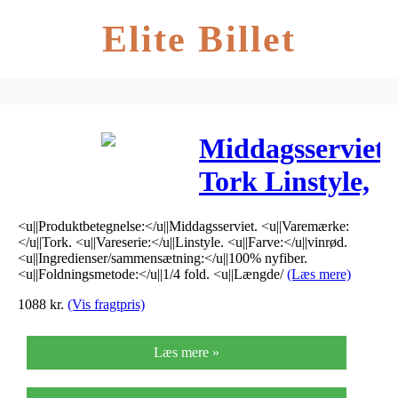
Elite Billet
Middagsserviet,
Tork Linstyle,
1/4 fold,
<u||Produktbetegnelse:</u||Middagsserviet. <u||Varemærke:
39x39cm,
</u||Tork. <u||Vareserie:</u||Linstyle. <u||Farve:</u||vinrød.
<u||Ingredienser/sammensætning:</u||100% nyfiber.
vinrød, 100%
<u||Foldningsmetode:</u||1/4 fold. <u||Længde/
(Læs mere)
1088
kr.
(Vis fragtpris)
nyfiber
*Denne vare
Læs mere »
tages ikke