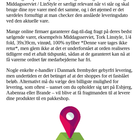
Middagsserviet / LinStyle er særligt relevant når vi står og skal
bruge dine nye varer med det samme, og i det øjemed er det
særdeles fornuftigt at man checker den anslåede leveringsdato
ved den aktuelle vare.
Mange online firmaer garanterer dag-til-dag fragt på deres bedst
sælgende varer, eksempelvis Middagsserviet, Tork Linstyle, 1/4
fold, 39x39cm, vinrød, 100% nyfiber *Denne vare tages ikke
retur*, men glem ikke at det er underforstået at orden realiseres
tidligere end et aftalt tidspunkt, sådan at de garanteret kan nå at
få varerne ordnet før medarbejderne har fri.
Nogle enkelte e-handler i Danmark frembyder gebyrfri levering,
men undertiden er det betinget af at der shoppes for et fastslået
beløb. Alternativt må du vælge den billigste mulighed for
levering, som oftest – uanset om du opholder sig tæt på Esbjerg,
Aabenraa eller Brande – vil blive at få fragtmanden til at levere
dine produkter til en pakkeshop.