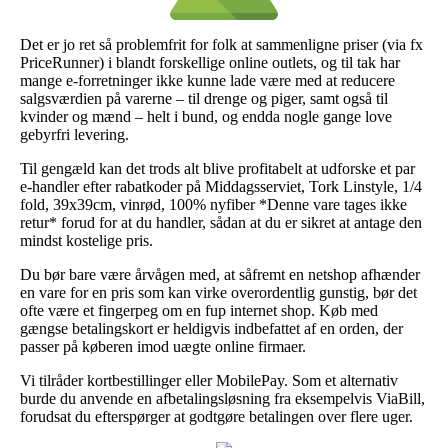
Det er jo ret så problemfrit for folk at sammenligne priser (via fx
PriceRunner) i blandt forskellige online outlets, og til tak har
mange e-forretninger ikke kunne lade være med at reducere
salgsværdien på varerne – til drenge og piger, samt også til
kvinder og mænd – helt i bund, og endda nogle gange love
gebyrfri levering.
Til gengæld kan det trods alt blive profitabelt at udforske et par
e-handler efter rabatkoder på Middagsserviet, Tork Linstyle, 1/4
fold, 39x39cm, vinrød, 100% nyfiber *Denne vare tages ikke
retur* forud for at du handler, sådan at du er sikret at antage den
mindst kostelige pris.
Du bør bare være årvågen med, at såfremt en netshop afhænder
en vare for en pris som kan virke overordentlig gunstig, bør det
ofte være et fingerpeg om en fup internet shop. Køb med
gængse betalingskort er heldigvis indbefattet af en orden, der
passer på køberen imod uægte online firmaer.
Vi tilråder kortbestillinger eller MobilePay. Som et alternativ
burde du anvende en afbetalingsløsning fra eksempelvis ViaBill,
forudsat du efterspørger at godtgøre betalingen over flere uger.