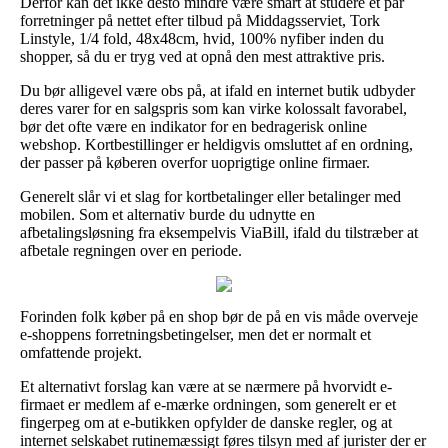
Derfor kan det ikke desto mindre være smart at studere et par
forretninger på nettet efter tilbud på Middagsserviet, Tork
Linstyle, 1/4 fold, 48x48cm, hvid, 100% nyfiber inden du
shopper, så du er tryg ved at opnå den mest attraktive pris.
Du bør alligevel være obs på, at ifald en internet butik udbyder
deres varer for en salgspris som kan virke kolossalt favorabel,
bør det ofte være en indikator for en bedragerisk online
webshop. Kortbestillinger er heldigvis omsluttet af en ordning,
der passer på køberen overfor uoprigtige online firmaer.
Generelt slår vi et slag for kortbetalinger eller betalinger med
mobilen. Som et alternativ burde du udnytte en
afbetalingsløsning fra eksempelvis ViaBill, ifald du tilstræber at
afbetale regningen over en periode.
Forinden folk køber på en shop bør de på en vis måde overveje
e-shoppens forretningsbetingelser, men det er normalt et
omfattende projekt.
Et alternativt forslag kan være at se nærmere på hvorvidt e-
firmaet er medlem af e-mærke ordningen, som generelt er et
fingerpeg om at e-butikken opfylder de danske regler, og at
internet selskabet rutinemæssigt føres tilsyn med af jurister der er