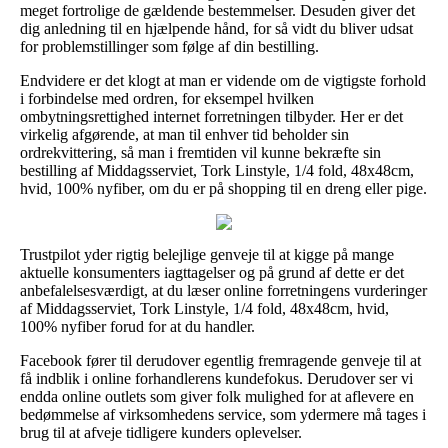
meget fortrolige de gældende bestemmelser. Desuden giver det
dig anledning til en hjælpende hånd, for så vidt du bliver udsat
for problemstillinger som følge af din bestilling.
Endvidere er det klogt at man er vidende om de vigtigste forhold
i forbindelse med ordren, for eksempel hvilken
ombytningsrettighed internet forretningen tilbyder. Her er det
virkelig afgørende, at man til enhver tid beholder sin
ordrekvittering, så man i fremtiden vil kunne bekræfte sin
bestilling af Middagsserviet, Tork Linstyle, 1/4 fold, 48x48cm,
hvid, 100% nyfiber, om du er på shopping til en dreng eller pige.
Trustpilot yder rigtig belejlige genveje til at kigge på mange
aktuelle konsumenters iagttagelser og på grund af dette er det
anbefalelsesværdigt, at du læser online forretningens vurderinger
af Middagsserviet, Tork Linstyle, 1/4 fold, 48x48cm, hvid,
100% nyfiber forud for at du handler.
Facebook fører til derudover egentlig fremragende genveje til at
få indblik i online forhandlerens kundefokus. Derudover ser vi
endda online outlets som giver folk mulighed for at aflevere en
bedømmelse af virksomhedens service, som ydermere må tages i
brug til at afveje tidligere kunders oplevelser.