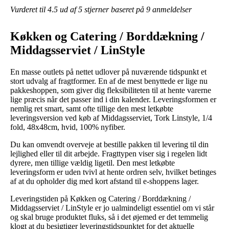
Vurderet til
4.5
ud af 5 stjerner baseret på
9
anmeldelser
Køkken og Catering / Borddækning /
Middagsserviet / LinStyle
En masse outlets på nettet udlover på nuværende tidspunkt et
stort udvalg af fragtformer. En af de mest benyttede er lige nu
pakkeshoppen, som giver dig fleksibiliteten til at hente varerne
lige præcis når det passer ind i din kalender. Leveringsformen er
nemlig ret smart, samt ofte tillige den mest letkøbte
leveringsversion ved køb af Middagsserviet, Tork Linstyle, 1/4
fold, 48x48cm, hvid, 100% nyfiber.
Du kan omvendt overveje at bestille pakken til levering til din
lejlighed eller til dit arbejde. Fragttypen viser sig i regelen lidt
dyrere, men tillige vældig ligetil. Den mest letkøbte
leveringsform er uden tvivl at hente ordren selv, hvilket betinges
af at du opholder dig med kort afstand til e-shoppens lager.
Leveringstiden på Køkken og Catering / Borddækning /
Middagsserviet / LinStyle er jo ualmindeligt essentiel om vi står
og skal bruge produktet fluks, så i det øjemed er det temmelig
klogt at du besigtiger leveringstidspunktet for det aktuelle