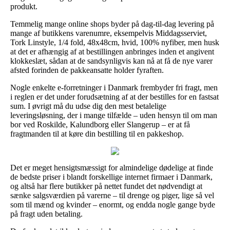
produkt.
Temmelig mange online shops byder på dag-til-dag levering på
mange af butikkens varenumre, eksempelvis Middagsserviet,
Tork Linstyle, 1/4 fold, 48x48cm, hvid, 100% nyfiber, men husk
at det er afhængig af at bestillingen anbringes inden et angivent
klokkeslæt, sådan at de sandsynligvis kan nå at få de nye varer
afsted forinden de pakkeansatte holder fyraften.
Nogle enkelte e-forretninger i Danmark frembyder fri fragt, men
i reglen er det under forudsætning af at der bestilles for en fastsat
sum. I øvrigt må du udse dig den mest betalelige
leveringsløsning, der i mange tilfælde – uden hensyn til om man
bor ved Roskilde, Kalundborg eller Slangerup – er at få
fragtmanden til at køre din bestilling til en pakkeshop.
Det er meget hensigtsmæssigt for almindelige dødelige at finde
de bedste priser i blandt forskellige internet firmaer i Danmark,
og altså har flere butikker på nettet fundet det nødvendigt at
sænke salgsværdien på varerne – til drenge og piger, lige så vel
som til mænd og kvinder – enormt, og endda nogle gange byde
på fragt uden betaling.