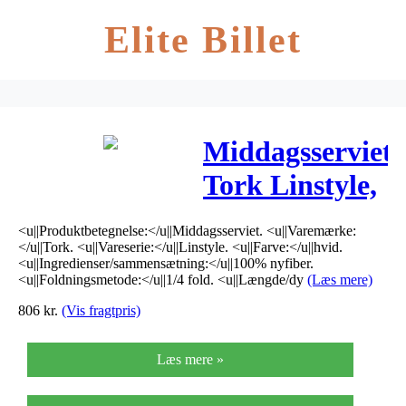
Elite Billet
Middagsserviet,
Tork Linstyle,
1/4 fold,
<u||Produktbetegnelse:</u||Middagsserviet. <u||Varemærke:
48x48cm,
</u||Tork. <u||Vareserie:</u||Linstyle. <u||Farve:</u||hvid.
<u||Ingredienser/sammensætning:</u||100% nyfiber.
hvid, 100%
<u||Foldningsmetode:</u||1/4 fold. <u||Længde/dy
(Læs mere)
806
kr.
(Vis fragtpris)
nyfiber
Læs mere »