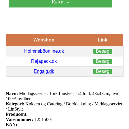
Køb nu »
Webshop
Link
Holmrisb8online.dk
Besøg
Rajapack.dk
Besøg
Engsig.dk
Besøg
Navn:
Middagsserviet, Tork Linstyle, 1/4 fold, 48x48cm, hvid,
100% nyfiber
Kategori:
Køkken og Catering / Borddækning / Middagsserviet
/ LinStyle
Producent:
Varenummer:
12515001
EAN: