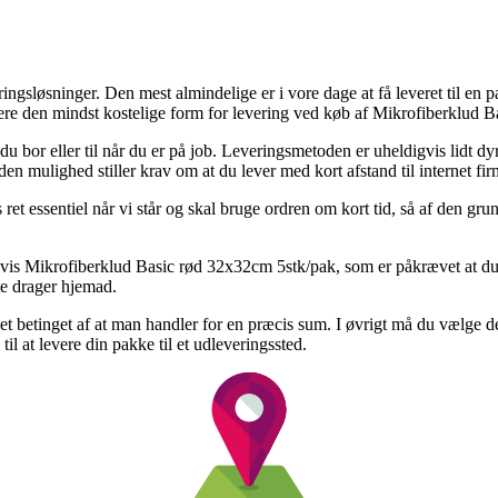
ingsløsninger. Den mest almindelige er i vore dage at få leveret til en p
rmere den mindst kostelige form for levering ved køb af Mikrofiberklud 
r du bor eller til når du er på job. Leveringsmetoden er uheldigvis lidt 
n mulighed stiller krav om at du lever med kort afstand til internet fir
t essentiel når vi står og skal bruge ordren om kort tid, så af den gru
lvis Mikrofiberklud Basic rød 32x32cm 5stk/pak, som er påkrævet at du n
te drager hjemad.
det betinget af at man handler for en præcis sum. I øvrigt må du vælge 
il at levere din pakke til et udleveringssted.