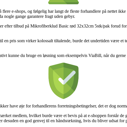
 på flere e-shops, og følgelig har langt de fleste forhandlere på nettet 
dda nogle gange garantere fragt uden gebyr.
efter tilbud på Mikrofiberklud Basic rød 32x32cm 5stk/pak forud for at 
l en pris som virker kolossalt tiltalende, burde det undertiden være et t
rnativt kunne du bruge en løsning som eksempelvis ViaBill, når du gerne
ker have øje for forhandlerens forretningsbetingelser, det er dog norma
ket medlem, hvilket burde være et bevis på at e-shoppen forstår de gæ
 desuden en god genvej til en håndsrækning, hvis du bliver udsat for p