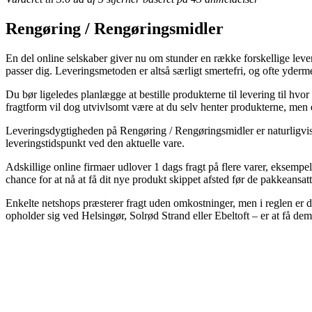
Rengøring / Rengøringsmidler
En del online selskaber giver nu om stunder en række forskellige lever
passer dig. Leveringsmetoden er altså særligt smertefri, og ofte yde
Du bør ligeledes planlægge at bestille produkterne til levering til hvo
fragtform vil dog utvivlsomt være at du selv henter produkterne, men de
Leveringsdygtigheden på Rengøring / Rengøringsmidler er naturligvis re
leveringstidspunkt ved den aktuelle vare.
Adskillige online firmaer udlover 1 dags fragt på flere varer, eksempe
chance for at nå at få dit nye produkt skippet afsted før de pakkeansat
Enkelte netshops præsterer fragt uden omkostninger, men i reglen er 
opholder sig ved Helsingør, Solrød Strand eller Ebeltoft – er at få dem t