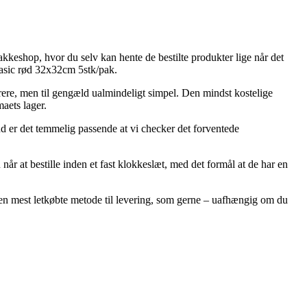
akkeshop, hvor du selv kan hente de bestilte produkter lige når det
Basic rød 32x32cm 5stk/pak.
dyrere, men til gengæld ualmindeligt simpel. Den mindst kostelige
maets lager.
nd er det temmelig passende at vi checker det forventede
år at bestille inden et fast klokkeslæt, med det formål at de har en
den mest letkøbte metode til levering, som gerne – uafhængig om du