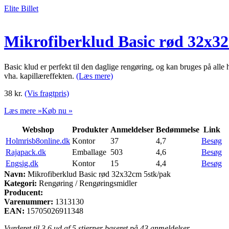
Elite Billet
Mikrofiberklud Basic rød 32x3
Basic klud er perfekt til den daglige rengøring, og kan bruges på alle 
vha. kapillæreffekten.
(Læs mere)
38
kr.
(Vis fragtpris)
Læs mere »
Køb nu »
Webshop
Produkter
Anmeldelser
Bedømmelse
Link
Holmrisb8online.dk
Kontor
37
4,7
Besøg
Rajapack.dk
Emballage
503
4,6
Besøg
Engsig.dk
Kontor
15
4,4
Besøg
Navn:
Mikrofiberklud Basic rød 32x32cm 5stk/pak
Kategori:
Rengøring / Rengøringsmidler
Producent:
Varenummer:
1313130
EAN:
15705026911348
Vurderet til
3.6
ud af 5 stjerner baseret på
43
anmeldelser