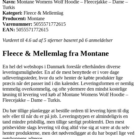
Navn:
Montane Womens Wolf Hoodie – Fleecejakke – Dame –
Turkis
Kategori:
Fleece & Mellemlag
Producent:
Montane
Varenummer:
5055571772615
EAN:
5055571772615
Vurderet til
4.6
ud af 5 stjerner baseret på
6
anmeldelser
Fleece & Mellemlag fra Montane
En hel del webshops i Danmark foreslår efterhånden diverse
leveringsmuligheder. En af de mest benyttede er i vore dage
udleveringssteder, hvor du selv henter de købte produkter lige
præcis når det passer ind i din kalender. Leveringsformen er nemlig
temmelig overkommelig, og ofte ydermere den mindst kostelige
løsning til levering ved køb af Montane Womens Wolf Hoodie –
Fleecejakke – Dame – Turkis.
Du bør tillige planlægge at bestille ordren til levering hjem til dig
selv eller til når du er på job. Leveringstypen er almindeligvis en
tand mindre prisbillig, men tillige særligt problemfri. Den mest
prisbevidste slags levering vil dog altid vise sig at være at du selv
henter produkterne, men det nødvendiggør at du har bopæl lige ved
netshoppens adresse.