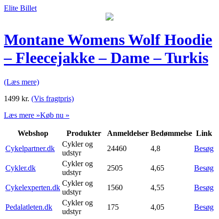
Elite Billet
Montane Womens Wolf Hoodie
– Fleecejakke – Dame – Turkis
(Læs mere)
1499
kr.
(Vis fragtpris)
Læs mere »
Køb nu »
Webshop
Produkter
Anmeldelser
Bedømmelse
Link
Cykler og
Cykelpartner.dk
24460
4,8
Besøg
udstyr
Cykler og
Cykler.dk
2505
4,65
Besøg
udstyr
Cykler og
Cykelexperten.dk
1560
4,55
Besøg
udstyr
Cykler og
Pedalatleten.dk
175
4,05
Besøg
udstyr