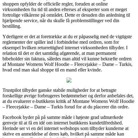
shoppen opfylder de officielle regler, foruden at online
virksomheden fra tid til anden efterses af eksperter som er meget
fortrolige vilkårene på området. Dette er desuden din anledning til
hjælpende service, når du skulle få problemstillinger ved din
bestilling.
Yderligere er det at foretrække at du er påpasselig med de vigtigste
reglementer der spiller ind i forbindelse med ordren, som for
eksempel hvilken returrettighed internet virksomheden tilbyder. I
relation til det er det samtidig afgørende, at man permanent
bibeholder sin faktura, således man altid vil kunne bekræfte ordren
af Montane Womens Wolf Hoodie – Fleecejakke – Dame – Turkis,
hvad end man skal shoppe til en mand eller kvinde.
Trustpilot tilbyder ganske stabile muligheder for at betragte
forskellige øvrige forbrugeres bedømmelser og derfor anbefales det,
at du evaluerer e-butikkens kritik af Montane Womens Wolf Hoodie
– Fleecejakke – Dame – Turkis forud for at du placerer din ordre.
Facebook byder på på samme måde i højeste grad udmærkede
genveje til at få en idé om internet butikkens kundetilfredshed.
Herinde ser vi en del internet webshops som tilbyder kunderne at
skrive en anmeldelse af deres køb, hvilket på samme måde kan