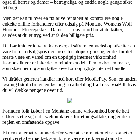
også til herrer og damer – betragteligt, og endda nogle gange sikre
fri fragt.
Men det kan til hver en tid blive rentabelt at kontrollere nogle
enkelte online forhandlere efter udsalg på Montane Womens Wolf
Hoodie – Fleecejakke – Dame – Turkis forud for at du køber,
således at du er tryg ved at få den billigste pris.
Du bør imidlertid være klar over, at såfremt en webshop afsætter en
vare for en udsalgspris der anses for utopisk gunstig, er det for det
meste være en varsel om en uoprigtig internet virksomhed.
Kortbetalinger er ikke desto mindre en del af en lovbestemmelse,
som skærmer dig som køber overfor uoprigtige internet handler.
Vi tilråder generelt handler med kort eller MobilePay. Som en anden
løsning bør du bruge en løsning på afbetaling fra f.eks. ViaBill, hvis
du vil dække pengene over tid.
Forinden folk køber i en Montane online virksomhed bør de helt
sikkert sætte sig ind i webbutikkens forretningsaftale, dog er det i
reglen en omfattende opgave.
Et nemt alternativ kunne derfor være at se om internet selskabet er
verificeret af e-mærket, som burde være en erklæring om at e-