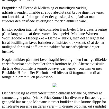
Fragttiden på Fleece & Mellemlag er naturligvis vældig
udslagsgivende i tilfælde af at du absolut skal bruge dine nye varer
om kort tid, så af den grund er det ganske på sin plads at man
studerer den anslåede leveringstid for den aktuelle vare.
En stor portion internet virksomheder frembyder 1 hverdags levering
på en lang række af deres varer, eksempelvis Montane Womens
Wolf Hoodie – Fleecejakke – Dame – Turkis, men det er regnet ud
fra at bestillingen laves forinden et fastslået klokkeslæt, så at de har
mulighed for at nå at få ordren pakket før medarbejderne drager
hjemad.
Nogle butikker på nettet lover fragtfri levering, men i mange tilfælde
er det forudsat at du bestiller for et konkret beløb. Alternativt skulle
du tage den billigste leveringsudgave, der gerne – om man er nær
Roskilde, Hobro eller Ebeltoft – vil blive at få fragtmanden til at
bringe din ordre til en pakkeshop.
Det har vist sig at være yderst uproblematisk for alle og enhver at
sammenligne priser (via fx PriceRunner) fra diverse e-firmaer, og til
gengæld har mange Montane internet butikker ikke kunne slippe for
at nedsætte priserne på deres varer – til drenge og piger, og samtidig