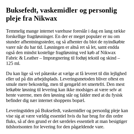
Buksefedt, vaskemidler og personlig
pleje fra Nikwax
Temmelig mange internet varehuse foreslår i dag en lang række
forskellige fragtløsninger. En der er meget populær er nu om
stunder afhentningssteder, og så afhenter du blot de nyindkøbte
varer når du har tid. Løsningen er altså ret så let, samt endda
også den mindst kostelige fragtløsning ved køb af Nikwax
Fabric & Leather – Imprægnering til fodtøj tekstil og skind –
125 ml.
Du kan lige så vel påtænke at vælge at få leveret til din lejlighed
eller ud på din arbejdsplads. Leveringsmetoden bliver oftest en
smule mere bekostelig, men til gengæld ret smertefri. Den mest
letkøbte løsning til levering kan ikke modsiges at være selv at
hente varerne, men den løsning står og falder med at du fysisk
befinder dig nær internet shoppens bopæl.
Leveringstiden på Buksefedt, vaskemidler og personlig pleje kan
vise sig at være vældig essentiel hvis du har brug for din ordre
fluks, så af den grund er det særdeles essentielt at man besigtiger
tidshorisonten for levering for den pågældende vare.