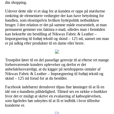
din shopping.
Udover dette slår vi et slag for at kunden er oppe på mærkerne
omkring de elementære vedtægter der kan have betydning for
handlen, som eksempelvis hvilken byttepolitik netbutikken
bruger. I den relation er det på samme måde essesentielt, at man
permanent gemmer ens faktura e-mail, således man i fremtiden
kan bekræfte sin bestilling af Nikwax Fabric & Leather –
Imprægnering til fodtøj tekstil og skind – 125 ml, uanset om man
er på udkig efter produkter til en dame eller herre.
Trustpilot fører til en del passelige genveje til at efterse ret mange
forhenværende kunders oplevelser og derfor er det
anbefalelsesværdigt, at du kigger på netshoppens omtaler af
Nikwax Fabric & Leather – Imprægnering til fodtøj tekstil og
skind – 125 ml forud for at du bestiller.
Facebook indebærer derudover tilpas fine løsninger til at få en
idé om e-handlens pålidelighed. Tilmed ses en række e-butikker
hvor det er muligt at skrive en evaluering af købsoplevelsen,
som ligeledes bør udnyttes til at få et indblik i hvor tilfredse
kunderne er.