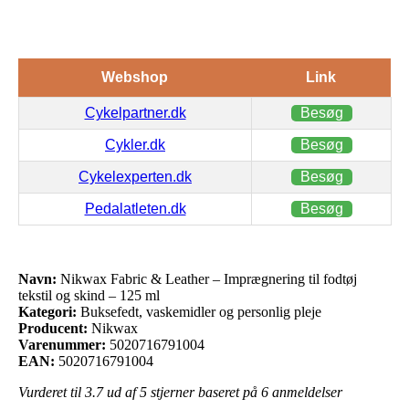
Webshop
Link
Cykelpartner.dk
Besøg
Cykler.dk
Besøg
Cykelexperten.dk
Besøg
Pedalatleten.dk
Besøg
Navn:
Nikwax Fabric & Leather – Imprægnering til fodtøj
tekstil og skind – 125 ml
Kategori:
Buksefedt, vaskemidler og personlig pleje
Producent:
Nikwax
Varenummer:
5020716791004
EAN:
5020716791004
Vurderet til
3.7
ud af 5 stjerner baseret på
6
anmeldelser