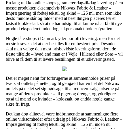
En lang række online shops garanterer dag-til-dag levering på en
masse produkter, eksempelvis Nikwax Fabric & Leather –
Imprægnering til fodtøj tekstil og skind – 125 ml, men som ikke
desto mindre står og falder med at bestillingen placeres før et
fastsat klokkeslæt, så at de har udsigt til at kunne nå at få dit nye
produkt ekspederet inden logistikpersonalet holder fyraften.
Nogle få e-shops i Danmark yder portofri levering, men for det
meste kræves det at der bestilles for en bestemt pris. Desuden
skal man vælge den mest prisbevidste leveringsform, der i de
fleste tilfælde – hvad end man er i Vejle, Hillerød eller Sorø – vil
blive at få dem til at levere bestillingen til et udleveringssted.
Det er meget nemt for forbrugerne at sammenholde priser på
tværs af outlets på nettet, og til gengæld har en hel del Nikwax
outlets på nettet set sig nødsaget til at reducere salgspriserne på
mange af deres produkter – til piger og drenge, og yderligere
også til mænd og kvinder – kolossalt, og endda nogle gange
sikre fri fragt.
Det kan dog alligevel være indbringende at sammenligne flere
online virksomheder efter udsalg på Nikwax Fabric & Leather –
Imprægnering til fodtøj tekstil og skind – 125 ml inden du