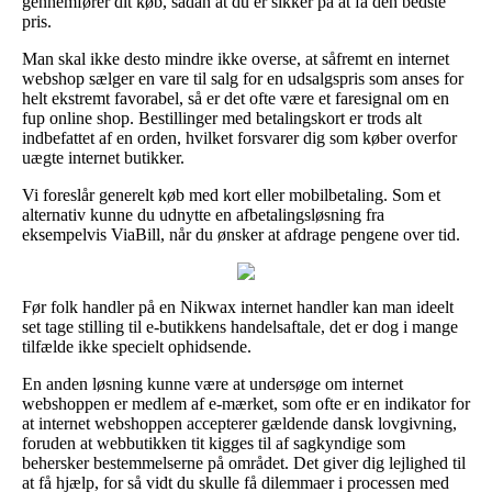
gennemfører dit køb, sådan at du er sikker på at få den bedste
pris.
Man skal ikke desto mindre ikke overse, at såfremt en internet
webshop sælger en vare til salg for en udsalgspris som anses for
helt ekstremt favorabel, så er det ofte være et faresignal om en
fup online shop. Bestillinger med betalingskort er trods alt
indbefattet af en orden, hvilket forsvarer dig som køber overfor
uægte internet butikker.
Vi foreslår generelt køb med kort eller mobilbetaling. Som et
alternativ kunne du udnytte en afbetalingsløsning fra
eksempelvis ViaBill, når du ønsker at afdrage pengene over tid.
Før folk handler på en Nikwax internet handler kan man ideelt
set tage stilling til e-butikkens handelsaftale, det er dog i mange
tilfælde ikke specielt ophidsende.
En anden løsning kunne være at undersøge om internet
webshoppen er medlem af e-mærket, som ofte er en indikator for
at internet webshoppen accepterer gældende dansk lovgivning,
foruden at webbutikken tit kigges til af sagkyndige som
behersker bestemmelserne på området. Det giver dig lejlighed til
at få hjælp, for så vidt du skulle få dilemmaer i processen med