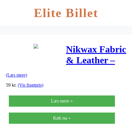
Elite Billet
Nikwax Fabric
& Leather –
Imprægnering
(Læs mere)
til fodtøj
59
kr.
(Vis fragtpris)
tekstil og
Læs mere »
skind – 125 ml
Køb nu »