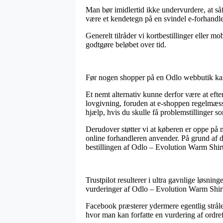
Man bør imidlertid ikke undervurdere, at så
være et kendetegn på en svindel e-forhandle
Generelt tilråder vi kortbestillinger eller 
godtgøre beløbet over tid.
Før nogen shopper på en Odlo webbutik kan
Et nemt alternativ kunne derfor være at efte
lovgivning, foruden at e-shoppen regelmæssi
hjælp, hvis du skulle få problemstillinger so
Derudover støtter vi at køberen er oppe på
online forhandleren anvender. På grund af d
bestillingen af Odlo – Evolution Warm Shir
Trustpilot resulterer i ultra gavnlige løsni
vurderinger af Odlo – Evolution Warm Shirt
Facebook præsterer ydermere egentlig stråle
hvor man kan forfatte en vurdering af ordref