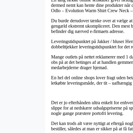
dermed nemt kan hente dine produkter når det
Odlo – Evolution Warm Shirt Crew Neck – 
Du burde derudover tænke over at vælge at få 
gengæld ekstremt ukompliceret. Den mest bet
befinder dig nærved e-firmaets adresse.
Leveringstidspunktet på Jakker / bluser Herr
dobbelttjekker leveringstidspunktet for det 
Mange outlets på nettet reklamerer med 1 
obs på at det betinges af at handlen gemmenfø
medarbejderne drager hjemad.
En hel del online shops lover fragt uden be
letkøbte leveringsmåde, der tit – uafhængig o
Det er jo efterhånden ultra enkelt for enhve
slippe for at nedskære udsalgspriserne på spe
nogle gange præstere portofri levering.
Det kan trods alt være nyttigt at eftergå n
bestiller, således at man er sikker på at få fa