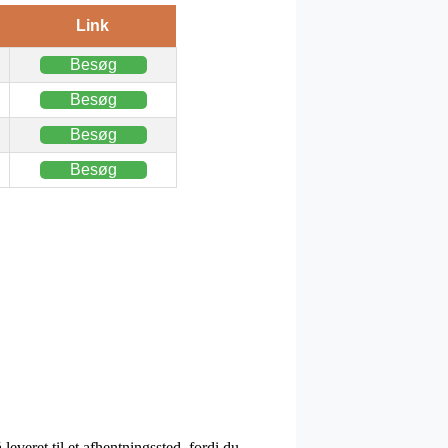
Link
Besøg
Besøg
Besøg
Besøg
leveret til et afhentningssted, fordi du