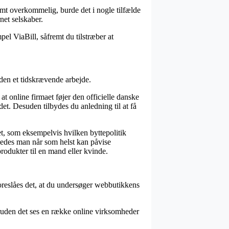
rmt overkommelig, burde det i nogle tilfælde
net selskaber.
pel ViaBill, såfremt du tilstræber at
den et tidskrævende arbejde.
t online firmaet føjer den officielle danske
et. Desuden tilbydes du anledning til at få
t, som eksempelvis hvilken byttepolitik
åledes man når som helst kan påvise
odukter til en mand eller kvinde.
 foreslåes det, at du undersøger webbutikkens
oruden det ses en række online virksomheder