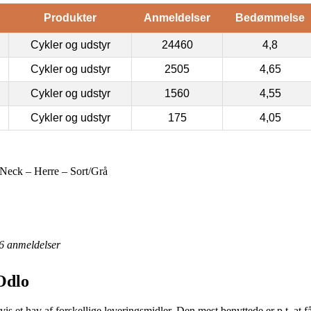
Produkter
Anmeldelser
Bedømmelse
Cykler og udstyr
24460
4,8
Cykler og udstyr
2505
4,65
Cykler og udstyr
1560
4,55
Cykler og udstyr
175
4,05
Neck – Herre – Sort/Grå
6
anmeldelser
Odlo
s et hav af forskellige leveringsmidler. Den mest benyttede er p.t. at få 