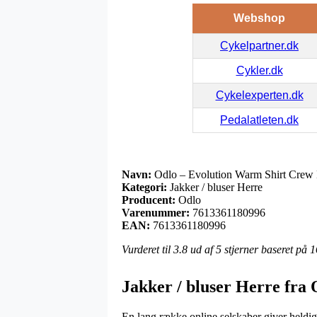
Webshop
Cykelpartner.dk
Cykler.dk
Cykelexperten.dk
Pedalatleten.dk
Navn:
Odlo – Evolution Warm Shirt Crew 
Kategori:
Jakker / bluser Herre
Producent:
Odlo
Varenummer:
7613361180996
EAN:
7613361180996
Vurderet til
3.8
ud af 5 stjerner baseret på
1
Jakker / bluser Herre fra 
En lang række online selskaber giver heldigvi