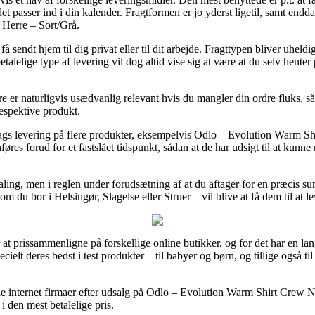
 passer ind i din kalender. Fragtformen er jo yderst ligetil, samt endda
Herre – Sort/Grå.
sendt hjem til dig privat eller til dit arbejde. Fragttypen bliver uheldig
alelige type af levering vil dog altid vise sig at være at du selv hente
e er naturligvis usædvanlig relevant hvis du mangler din ordre fluks, så 
respektive produkt.
dags levering på flere produkter, eksempelvis Odlo – Evolution Warm S
res forud for et fastslået tidspunkt, sådan at de har udsigt til at kunne n
taling, men i reglen under forudsætning af at du aftager for en præcis 
m du bor i Helsingør, Slagelse eller Struer – vil blive at få dem til at le
r at prissammenligne på forskellige online butikker, og for det har en l
cielt deres bedst i test produkter – til babyer og børn, og tillige også 
ogle internet firmaer efter udsalg på Odlo – Evolution Warm Shirt Crew 
t i den mest betalelige pris.