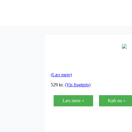
(Læs mere)
529
kr.
(Vis fragtpris)
Læs mere »
Køb nu »