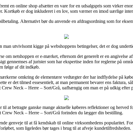
fremt en online shop afsætter en vare for en udsalgspris som virker eno
r. Kortkøb er dog inkluderet i en lov, som værner en imod uærlige inter
mobilbetaling. Alternativt bør du anvende en afdragsordning som for eksem
 man utvivlsomt kigge på webshoppens betingelser, det er dog underti
rse om netshoppen er e-mærket, eftersom det generelt er en angivelse af a
gt gennemses af jurister som har ekspertise inden for reglerne på områd
m følge af dit indkøb.
 mærkerne omkring de elementære vedtægter der har indflydelse på købe
ette er det tilmed essesentielt, at man permanent bevarer ens faktura, s
t Crew Neck – Herre – Sort/Grå, uafhængig om man er på udkig efter pr
nger til at betragte ganske mange aktuelle køberes reflektioner og herved
 Crew Neck – Herre – Sort/Grå forinden du lægger din bestilling.
nde genveje til at få kendskab til online virksomhedens popularitet. F
orløbet, som ligeledes bør tages i brug til at afveje kundetilfredsheden.