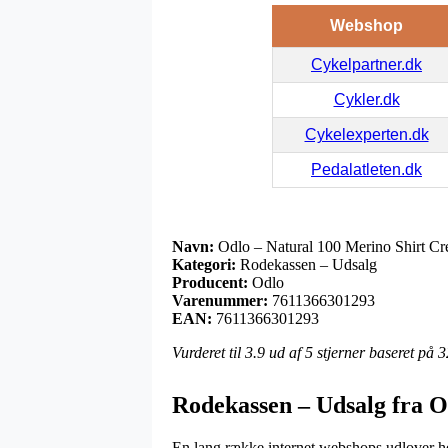
Webshop
Cykelpartner.dk
Cykler.dk
Cykelexperten.dk
Pedalatleten.dk
Navn:
Odlo – Natural 100 Merino Shirt C
Kategori:
Rodekassen – Udsalg
Producent:
Odlo
Varenummer:
7611366301293
EAN:
7611366301293
Vurderet til
3.9
ud af 5 stjerner baseret på
3
Rodekassen – Udsalg fra O
En lang række internet webshops udlover held