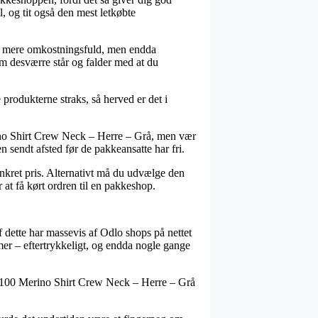
l, og tit også den mest letkøbte
 tak mere omkostningsfuld, men endda
m desværre står og falder med at du
rodukterne straks, så herved er det i
rino Shirt Crew Neck – Herre – Grå, men vær
n sendt afsted før de pakkeansatte har fri.
onkret pris. Alternativt må du udvælge den
 at få kørt ordren til en pakkeshop.
af dette har massevis af Odlo shops på nettet
amer – eftertrykkeligt, og endda nogle gange
ral 100 Merino Shirt Crew Neck – Herre – Grå