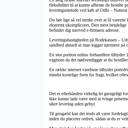
fleksibilitet til at kunne afhente de bestilte
leveringsmetode ved køb af Odlo – Natural
Du bør lige så vel tænke over at få varerne 
ekstremt ukompliceret. Den mest betalelige 
befinder dig nærved e-firmaets adresse.
Leveringshastigheden på Rodekassen – Udsal
sandhed aktuelt at man kigger nærmere på 
En stor portion online forhandlere tilbyde
vagtsom da det nødvendiggør at du bestiller f
En række internet varehuse tilbyder portofri
mindst kostelige form for fragt, hvilket ofte
Det er efterhånden virkelig let gængeligt for
ikke kunne lade være med at tvinge priserne 
sikre levering uden gebyr.
Til gengæld kan det trods alt være fordelag
inden du placerer ordren, sådan at du er velin