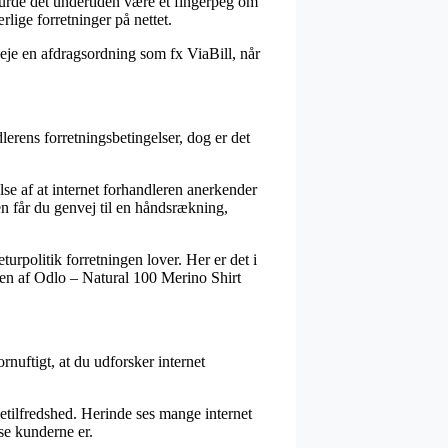
burde det undertiden være et fingerpeg om
lige forretninger på nettet.
eje en afdragsordning som fx ViaBill, når
erens forretningsbetingelser, dog er det
se af at internet forhandleren anerkender
n får du genvej til en håndsrækning,
urpolitik forretningen lover. Her er det i
ren af Odlo – Natural 100 Merino Shirt
ornuftigt, at du udforsker internet
tilfredshed. Herinde ses mange internet
dse kunderne er.