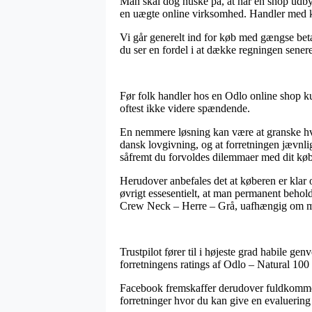
Man skal dog huske på, at når en shop udbyd
en uægte online virksomhed. Handler med kor
Vi går generelt ind for køb med gængse beta
du ser en fordel i at dække regningen senere
Før folk handler hos en Odlo online shop ku
oftest ikke videre spændende.
En nemmere løsning kan være at granske hvor
dansk lovgivning, og at forretningen jævnl
såfremt du forvoldes dilemmaer med dit køb
Herudover anbefales det at køberen er klar ov
øvrigt essesentielt, at man permanent behol
Crew Neck – Herre – Grå, uafhængig om man
Trustpilot fører til i højeste grad habile gen
forretningens ratings af Odlo – Natural 10
Facebook fremskaffer derudover fuldkommen 
forretninger hvor du kan give en evaluering a