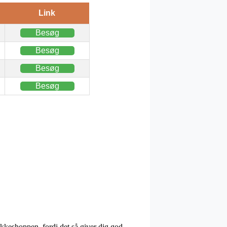
Link
Besøg
Besøg
Besøg
Besøg
akkeshoppen, fordi det så giver dig god