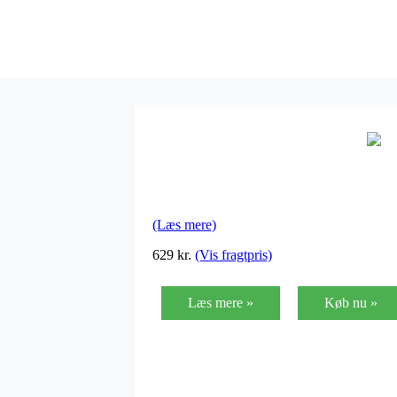
(Læs mere)
629
kr.
(Vis fragtpris)
Læs mere »
Køb nu »