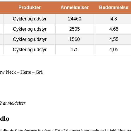
Produkter
Anmeldelser
Bedømmelse
Cykler og udstyr
24460
4,8
Cykler og udstyr
2505
4,65
Cykler og udstyr
1560
4,55
Cykler og udstyr
175
4,05
rew Neck – Herre – Grå
2
anmeldelser
dlo
igvis flere former for fragt. En af de mest benyttede er i øjeblikket p