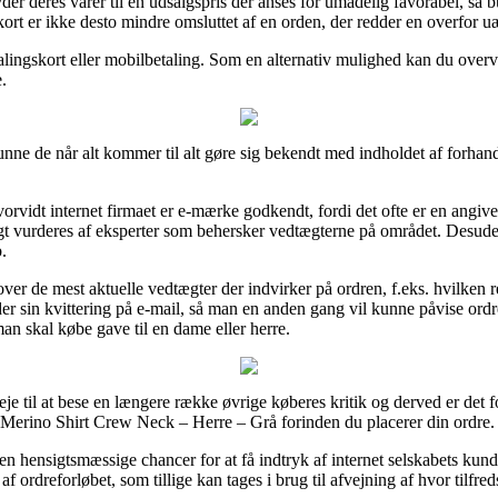
er deres varer til en udsalgspris der anses for umådelig favorabel, så 
t er ikke desto mindre omsluttet af en orden, der redder en overfor uær
lingskort eller mobilbetaling. Som en alternativ mulighed kan du overv
.
nne de når alt kommer til alt gøre sig bekendt med indholdet af forhandl
vidt internet firmaet er e-mærke godkendt, fordi det ofte er en angivel
igt vurderes af eksperter som behersker vedtægterne på området. Desude
.
er de mest aktuelle vedtægter der indvirker på ordren, f.eks. hvilken ret
der sin kvittering på e-mail, så man en anden gang vil kunne påvise ord
 skal købe gave til en dame eller herre.
veje til at bese en længere række øvrige køberes kritik og derved er det f
0 Merino Shirt Crew Neck – Herre – Grå forinden du placerer din ordre.
hensigtsmæssige chancer for at få indtryk af internet selskabets kunde
f ordreforløbet, som tillige kan tages i brug til afvejning af hvor tilfre