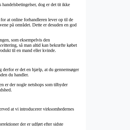
handelsbetingelser, dog er det tit ikke
or at online forhandleren lever op til de
ovene på området. Dette er desuden en god
llingen, som eksempelvis den
vittering, så man altid kan bekræfte købet
odukt til en mand eller kvinde.
g derfor er det en hjælp, at du gennemsøger
nden du handler.
en er der nogle netshops som tilbyder
edshed.
erved at vi introducerer virksomhedernes
ektioner der er udført efter sidste