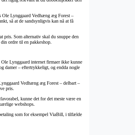
elvis Ole Lynggaard Vedhæng æg Forest –
unkt, så at de sandsynligvis kan nå at få
at pris. Som alternativ skal du snuppe den
 din ordre til en pakkeshop.
ste Ole Lynggaard internet firmaer ikke kunne
og damer – eftertrykkeligt, og endda nogle
le Lynggaard Vedhæng æg Forest – delbart –
ve pris.
g favorabel, kunne det for det meste være en
r uærlige webshops.
etaling som for eksempel ViaBill, i tilfælde