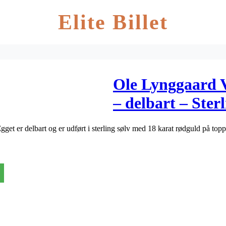
Elite Billet
Ole Lynggaard 
– delbart – Ster
rødguld
get er delbart og er udført i sterling sølv med 18 karat rødguld på top