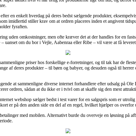
are.
ing efter en enkelt hverdag på deres bedst sælgende produkter, eksemp
som imidlertid stiller krav om at ordren placeres inden et angivent tidsp
holder fyraften.
ering uden omkostninger, men ofte kræver det at der handles for en fasts
 – uanset om du bor i Vejle, Aabenraa eller Ribe – vil være at få leveret
 sammenligne priser hos forskellige e-forretninger, og til tak har de fle
e af deres produkter – til børn og babyer, og desuden også til herrer 
ringende at sammenligne diverse internet forhandlere efter udsalg på O
erer ordren, sådan at du ikke er i tvivl om at skaffe sig den mest attrakti
nternet webshop sælger bedst i test varer for en salgspris som er utroli
kort er på den anden side en del af en regel, hvilket hjælper os overfo
 betalinger med mobilen. Alternativt burde du overveje en løsning på afb
eriode.