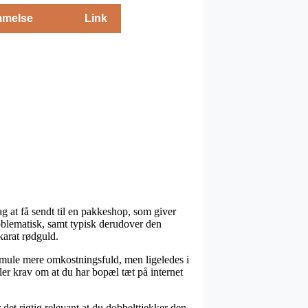
melse
Link
ag at få sendt til en pakkeshop, som giver
roblematisk, samt typisk derudover den
karat rødguld.
 smule mere omkostningsfuld, men ligeledes i
ler krav om at du har bopæl tæt på internet
det rigtig relevant at du dobbelttjekker den