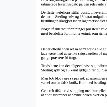
estimerede leveringsdato på den relevante v
De fleste webshops stiller udsigt til lever
delbart – Sterling sølv og 18 karat rødguld, 
bestillingen klargjort inden lagerpersonalet 
Nogle få internet forretninger præsterer lev
mest betalelige form for levering, som gerne
Det er efterhånden ret så nemt for os alle at
lade være med at sænke salgsværdien på mang
gange præstere fri fragt.
Trods dette kan det alligevel vise sig indb
Sterling sølv og 18 karat rødguld før du plac
Man bør blot være så påvagt, at såfremt en i
varsel om en falsk butik. Køb med betalings
Generelt tilråder vi shopping med kort eller
af at du tilstræber at dække prisen over en p