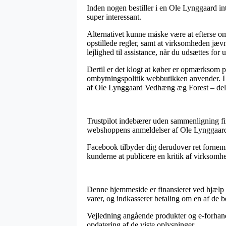
Inden nogen bestiller i en Ole Lynggaard int
super interessant.
Alternativet kunne måske være at efterse om 
opstillede regler, samt at virksomheden jæ
lejlighed til assistance, når du udsættes for
Dertil er det klogt at køber er opmærksom på
ombytningspolitik webbutikken anvender. I d
af Ole Lynggaard Vedhæng æg Forest – delbar
Trustpilot indebærer uden sammenligning fi
webshoppens anmeldelser af Ole Lynggaard 
Facebook tilbyder dig derudover ret fornem
kunderne at publicere en kritik af virksomhed
Denne hjemmeside er finansieret ved hjælp 
varer, og indkasserer betaling om en af de 
Vejledning angående produkter og e-forhandle
opdatering af de viste oplysninger.