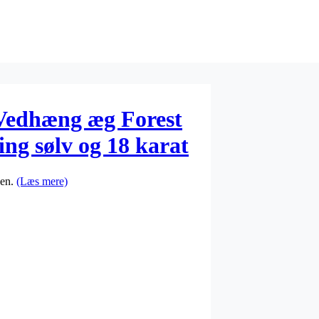
Vedhæng æg Forest
ling sølv og 18 karat
pen.
(Læs mere)