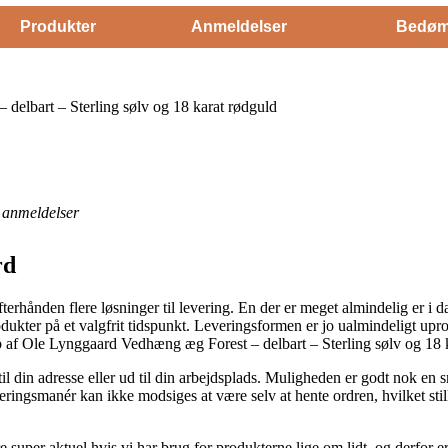
Produkter
Anmeldelser
Bedøm
elbart – Sterling sølv og 18 karat rødguld
anmeldelser
rd
terhånden flere løsninger til levering. En der er meget almindelig er i d
dukter på et valgfrit tidspunkt. Leveringsformen er jo ualmindeligt up
øb af Ole Lynggaard Vedhæng æg Forest – delbart – Sterling sølv og 18 
til din adresse eller ud til din arbejdsplads. Muligheden er godt nok en
eringsmanér kan ikke modsiges at være selv at hente ordren, hvilket stil
per aktuel hvis vi har brug for produkterne lige om lidt, og derfor er 