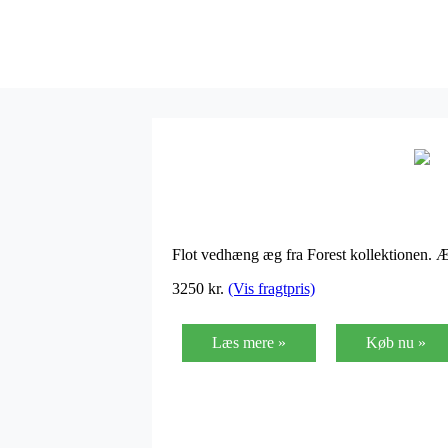
Flot vedhæng æg fra Forest kollektionen. Æg
3250
kr.
(Vis fragtpris)
Læs mere »
Køb nu »