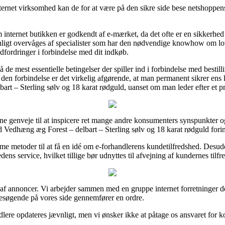
ernet virksomhed kan de for at være på den sikre side bese netshoppens 
internet butikken er godkendt af e-mærket, da det ofte er en sikkerhed f
vnligt overvåges af specialister som har den nødvendige knowhow om l
 udfordringer i forbindelse med dit indkøb.
 de mest essentielle betingelser der spiller ind i forbindelse med besti
en forbindelse er det virkelig afgørende, at man permanent sikrer ens k
t – Sterling sølv og 18 karat rødguld, uanset om man leder efter et pr
ne genveje til at inspicere ret mange andre konsumenters synspunkter o
Vedhæng æg Forest – delbart – Sterling sølv og 18 karat rødguld fori
me metoder til at få en idé om e-forhandlerens kundetilfredshed. Desud
ens service, hvilket tillige bør udnyttes til afvejning af kundernes tilfr
af annoncer. Vi arbejder sammen med en gruppe internet forretninger d
besøgende på vores side gennemfører en ordre.
re opdateres jævnligt, men vi ønsker ikke at påtage os ansvaret for korr