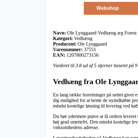
Webshop
Navn:
Ole Lynggaard Vedhæng æg Forest – d
Kategori:
Vedhæng
Producent:
Ole Lynggaard
Varenummer:
37551
EAN:
1207800273156
Vurderet til
3.8
ud af 5 stjerner baseret på
9
Vedhæng fra Ole Lynggaa
En lang række forretninger på nettet giver ef
dig mulighed for at hente de nyindkøbte pro
mindst kostelige løsning til levering ved k
Du bør ydermere prøve at få ordren leveret 
høj grad smertefri. Den mindst kostelige lev
virksomhedens adresse.
Leveringshastigheden på Vedhæng kan være su