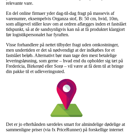
relevante vare.
En del online firmaer yder dag-til-dag fragt på massevis af
varenumre, eksempelvis Organza stof, B: 50 cm, hvid, 10m,
som alligevel stiller krav om at ordren aflægges inden et fastslået
tidspunkt, så at de sandsynligvis kan nå at få produktet klargjort
før logistikpersonalet har fyraften.
Visse forhandlere på nettet tilbyder fragt uden omkostninger,
men undertiden er det så nødvendigt at der indkøbes for et
fastslået beløb. Alternativt bør man tage den mest betalelige
leveringsløsning, som gerne – hvad end du opholder sig tæt på
Fredericia, Birkerød eller Sorø – vil være at få dem til at bringe
din pakke til et udleveringssted.
Det er jo efterhånden særdeles smart for almindelige dødelige at
sammenligne priser (via fx PriceRunner) på forskellige internet