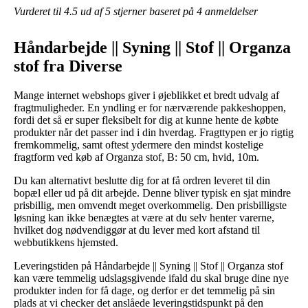
Vurderet til
4.5
ud af 5 stjerner baseret på
4
anmeldelser
Håndarbejde || Syning || Stof || Organza
stof fra Diverse
Mange internet webshops giver i øjeblikket et bredt udvalg af
fragtmuligheder. En yndling er for nærværende pakkeshoppen,
fordi det så er super fleksibelt for dig at kunne hente de købte
produkter når det passer ind i din hverdag. Fragttypen er jo rigtig
fremkommelig, samt oftest ydermere den mindst kostelige
fragtform ved køb af Organza stof, B: 50 cm, hvid, 10m.
Du kan alternativt beslutte dig for at få ordren leveret til din
bopæl eller ud på dit arbejde. Denne bliver typisk en sjat mindre
prisbillig, men omvendt meget overkommelig. Den prisbilligste
løsning kan ikke benægtes at være at du selv henter varerne,
hvilket dog nødvendiggør at du lever med kort afstand til
webbutikkens hjemsted.
Leveringstiden på Håndarbejde || Syning || Stof || Organza stof
kan være temmelig udslagsgivende ifald du skal bruge dine nye
produkter inden for få dage, og derfor er det temmelig på sin
plads at vi checker det anslåede leveringstidspunkt på den