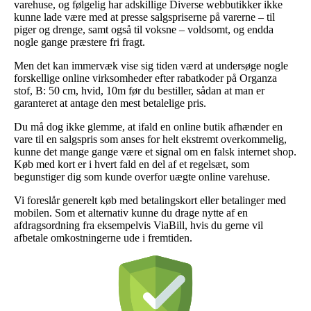
varehuse, og følgelig har adskillige Diverse webbutikker ikke
kunne lade være med at presse salgspriserne på varerne – til
piger og drenge, samt også til voksne – voldsomt, og endda
nogle gange præstere fri fragt.
Men det kan immervæk vise sig tiden værd at undersøge nogle
forskellige online virksomheder efter rabatkoder på Organza
stof, B: 50 cm, hvid, 10m før du bestiller, sådan at man er
garanteret at antage den mest betalelige pris.
Du må dog ikke glemme, at ifald en online butik afhænder en
vare til en salgspris som anses for helt ekstremt overkommelig,
kunne det mange gange være et signal om en falsk internet shop.
Køb med kort er i hvert fald en del af et regelsæt, som
begunstiger dig som kunde overfor uægte online varehuse.
Vi foreslår generelt køb med betalingskort eller betalinger med
mobilen. Som et alternativ kunne du drage nytte af en
afdragsordning fra eksempelvis ViaBill, hvis du gerne vil
afbetale omkostningerne ude i fremtiden.