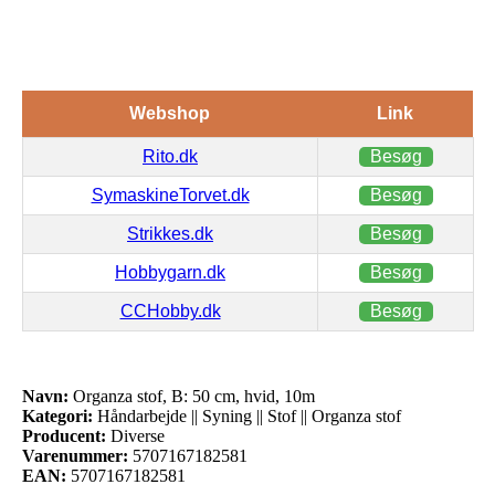
Webshop
Link
Rito.dk
Besøg
SymaskineTorvet.dk
Besøg
Strikkes.dk
Besøg
Hobbygarn.dk
Besøg
CCHobby.dk
Besøg
Navn:
Organza stof, B: 50 cm, hvid, 10m
Kategori:
Håndarbejde || Syning || Stof || Organza stof
Producent:
Diverse
Varenummer:
5707167182581
EAN:
5707167182581