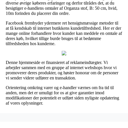
diverse øvrige køberes erfaringer og derfor tilrådes det, at du
besigtiger e-handlens omtaler af Organza stof, B: 50 cm, hvid,
10m forinden du placerer din ordre.
Facebook frembyder ydermere ret hensigtsmæssige metoder til
at få kendskab til internet butikkens kundetilfredshed. Her er der
mange online forhandlere hvor kunder kan meddele en omtale af
deres køb, hvilket tillige burde bruges til at bedømme
tilfredsheden hos kunderne.
Denne hjemmeside er finansieret af reklameindtægter. Vi
arbejder sammen med en gruppe af internet webshops hvor vi
promoverer deres produkter, og høster honorar om de personer
vi sender videre udfører en transaktion.
Orientering omkring varer og e-handler værnes om fra tid til
anden, men det er umuligt for os at give garantier imod
modifikationer der potentielt er udført siden nyligste opdatering
af vores oplysninger.