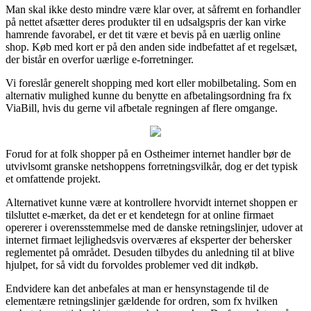
Man skal ikke desto mindre være klar over, at såfremt en forhandler
på nettet afsætter deres produkter til en udsalgspris der kan virke
hamrende favorabel, er det tit være et bevis på en uærlig online
shop. Køb med kort er på den anden side indbefattet af et regelsæt,
der bistår en overfor uærlige e-forretninger.
Vi foreslår generelt shopping med kort eller mobilbetaling. Som en
alternativ mulighed kunne du benytte en afbetalingsordning fra fx
ViaBill, hvis du gerne vil afbetale regningen af flere omgange.
Forud for at folk shopper på en Ostheimer internet handler bør de
utvivlsomt granske netshoppens forretningsvilkår, dog er det typisk
et omfattende projekt.
Alternativet kunne være at kontrollere hvorvidt internet shoppen er
tilsluttet e-mærket, da det er et kendetegn for at online firmaet
opererer i overensstemmelse med de danske retningslinjer, udover at
internet firmaet lejlighedsvis overværes af eksperter der behersker
reglementet på området. Desuden tilbydes du anledning til at blive
hjulpet, for så vidt du forvoldes problemer ved dit indkøb.
Endvidere kan det anbefales at man er hensynstagende til de
elementære retningslinjer gældende for ordren, som fx hvilken