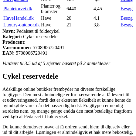
Planter og
Plantetorvet.dk
6440
4,45
Besøg
blomster
HaveHandel.dk
Have
20
4,1
Besøg
Luxury-outdoor.dk
Have
21
3,8
Besøg
Navn:
Pedalsæt til foldecykel
Kategori:
Cykel reservedele
Producent:
Varenummer:
5708906720491
EAN:
5708906720491
Vurderet til
3.5
ud af 5 stjerner baseret på
2
anmeldelser
Cykel reservedele
Adskillige online butikker frembyder nu diverse forskellige
fragttyper. Den mest almindelige er for nærværende at få leveret til
et udleveringssted, fordi det er ekstremt fleksibelt at kunne hente de
nyindkøbte varer når det passer dig bedst. Fragttypen er nemlig
særdeles nem, og mange gange endda den mest betalelige fragtform
ved køb af Pedalsæt til foldecykel.
Du kunne derudover prøve at få ordren sendt hjem til dig selv eller
ud til dit arbejde. Løsningen er almindeligvis et hak mere bekostelig,