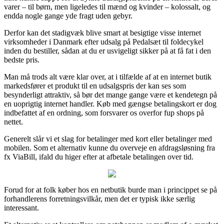
varer – til børn, men ligeledes til mænd og kvinder – kolossalt, og
endda nogle gange yde fragt uden gebyr.
Derfor kan det stadigvæk blive smart at besigtige visse internet
virksomheder i Danmark efter udsalg på Pedalsæt til foldecykel
inden du bestiller, sådan at du er usvigeligt sikker på at få fat i den
bedste pris.
Man må trods alt være klar over, at i tilfælde af at en internet butik
markedsfører et produkt til en udsalgspris der kan ses som
besynderligt attraktiv, så bør det mange gange være et kendetegn på
en uoprigtig internet handler. Køb med gængse betalingskort er dog
indbefattet af en ordning, som forsvarer os overfor fup shops på
nettet.
Generelt slår vi et slag for betalinger med kort eller betalinger med
mobilen. Som et alternativ kunne du overveje en afdragsløsning fra
fx ViaBill, ifald du higer efter at afbetale betalingen over tid.
Forud for at folk køber hos en netbutik burde man i princippet se på
forhandlerens forretningsvilkår, men det er typisk ikke særlig
interessant.