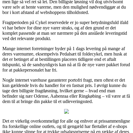
men lige så vel ret så let. Den billigste løsning vil dog utvivlsomt
være selv at hente varerne, men den mulighed nødvendiggør at du
bor i kort afstand af webshoppens tilholdssted.
Fragtperioden på Cykel reservedele er jo super betydningsfuld ifald
vi har behov for dine nye varer straks, og af den grund er det
komplet passende at man ser nærmere på den anslåede leveringstid
ved det relevante produkt.
Mange internet forretninger byder på 1 dags levering på mange af
deres varenumre, eksempelvis Pedalsæt til foldecykel, men husk at
det er betinget af at bestillingen placeres tidligere end et aftalt
tidspunkt, så de sandsynligvis kan nå at få de nye varer pakket forud
for at pakkepersonalet har fri.
Nogle internet varehuse garanterer portofri fragt, men oftest er det
kun gældende hvis du handler for en fastsat pris. I øvrigt kunne du
tage den billigste fragtløsning, hvilket gerne – hvad end man
befinder sig nær Odense, Aabenraa eller Ringkøbing – vil være at få
dem til at bringe din pakke til et udleveringssted.
Det er virkelig overkommeligt for alle og enhver at prissammenligne
fra forskellige online outlets, og til gengæld har flertallet af e-shops
ikke kunne slippe for at trykke udsalgspriserne på en række af deres