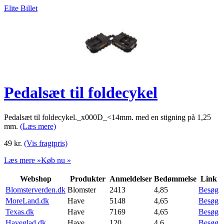
Elite Billet
Pedalsæt til foldecykel
Pedalsæt til foldecykel._x000D_<14mm. med en stigning på 1,25
mm.
(Læs mere)
49
kr.
(Vis fragtpris)
Læs mere »
Køb nu »
Webshop
Produkter
Anmeldelser
Bedømmelse
Link
Blomsterverden.dk
Blomster
2413
4,85
Besøg
MoreLand.dk
Have
5148
4,65
Besøg
Texas.dk
Have
7169
4,65
Besøg
Haveglad.dk
Have
120
4,6
Besøg