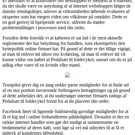
Et alternativ er at kontrollere om netshoppen er medlem af e-mærket,
da det skulle være en antydning af at internet webshoppen følger de
danske retningslinjer, udover at virksomheden løbende evalueres af
eksperter som har megen viden om vilkårene på området. Dette er
en god genvej til hjælpende service, såfremt du møder
problemstillinger i processen med din ordre.
Foruden dette foreslår vi at køberen er sat ind i de mest aktuelle
reglementer der har betydning for handlen, som eksempelvis den
byttepolitik online firmaet har. På grund af dette er det tillige vigtigt,
at man til enhver tid sikrer ens kvittering, så man til enhver tid vil
kunne vidne om købet af Pedalsæt til foldecykel, uanset om du er på
udkig efter varer til en kvinde eller mand.
Trustpilot giver dig en lang række pæne muligheder for at finde ud
af en stor portion nuværende forbrugeres betragtninger og på grund
af dette anbefales det, at du undersøger internet firmaets ratings af
Pedalsæt til foldecykel forud for at du placerer din ordre.
Facebook fører til lignende fuldstændig gavnlige muligheder for at
få et kig ind i online forhandlerens pålidelighed. Desuden er der en
række internet handler som gør det muligt at sammensætte en
bedømmelse af deres køb, som lige så vel må udnyttes til at få et
indtryk af kundernes tilfredshed.