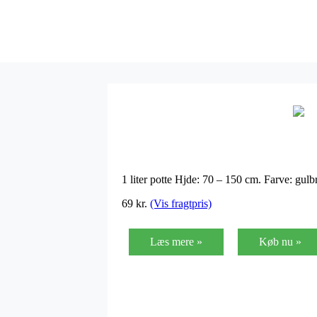
1 liter potte Hjde: 70 – 150 cm. Farve: g
69
kr.
(Vis fragtpris)
Læs mere »
Køb nu »