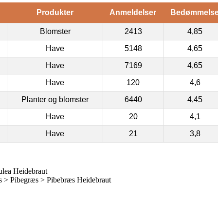
Produkter
Anmeldelser
Bedømmels
Blomster
2413
4,85
Have
5148
4,65
Have
7169
4,65
Have
120
4,6
Planter og blomster
6440
4,45
Have
20
4,1
Have
21
3,8
ulea Heidebraut
 > Pibegræs > Pibebræs Heidebraut