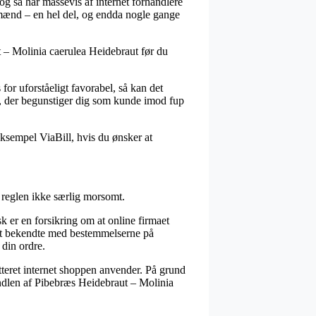
 og så har massevis af internet forhandlere
g mænd – en hel del, og endda nogle gange
 – Molinia caerulea Heidebraut før du
for uforståeligt favorabel, så kan det
g, der begunstiger dig som kunde imod fup
ksempel ViaBill, hvis du ønsker at
 reglen ikke særlig morsomt.
er en forsikring om at online firmaet
eget bekendte med bestemmelserne på
 din ordre.
tteret internet shoppen anvender. På grund
handlen af Pibebræs Heidebraut – Molinia