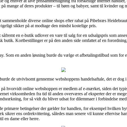
lle og enhver at lave prissammenligning fra forskellige internet handler,
t på mange af deres produkter – til børn og babyer, samt til kvinder o
at sammenholde diverse online shops efter rabat på Pibebræs Heidebraut
igeligt sikker på at modtage den mindst kostelige pris.
såfremt en e-butik udlover en vare til salg for en udsalgspris som anses 
 butik. Kortbestillinger er på den anden side omfattet af en forordnin
ay. Som en anden løsning burde du vælge et afbetalingstilbud som for e
burde de utvivlsomt gennemse webshoppens handelsaftale, det er dog i
å hvorvidt online webshoppen er medlem af e-mærket, siden det typisk 
internet virksomheden fra tid til anden overværes af eksperter der er m
ndsrækning, for så vidt du bliver udsat for dilemmaer i forbindelse med
 de primære betingelser der gælder for handlen, for eksempel hvilken by
gvæk sikrer ens ordrekvittering, således man senere vil kunne eftervise 
il en dame eller herre.