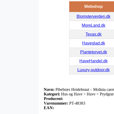
Webshop
Blomsterverden.dk
MoreLand.dk
Texas.dk
Haveglad.dk
Plantetorvet.dk
HaveHandel.dk
Luxury-outdoor.dk
Navn:
Pibebræs Heidebraut – Molinia caer
Kategori:
Hus og Have > Have > Prydgræs
Producent:
Varenummer:
PT-48383
EAN: