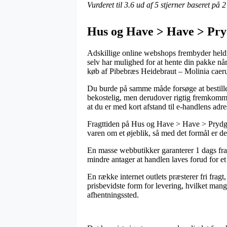
Vurderet til
3.6
ud af 5 stjerner baseret på
2
Hus og Have > Have > Pry
Adskillige online webshops frembyder heldigv
selv har mulighed for at hente din pakke nå
køb af Pibebræs Heidebraut – Molinia caer
Du burde på samme måde forsøge at bestille p
bekostelig, men derudover rigtig fremkommel
at du er med kort afstand til e-handlens adre
Fragttiden på Hus og Have > Have > Prydgræ
varen om et øjeblik, så med det formål er 
En masse webbutikker garanterer 1 dags fra
mindre antager at handlen laves forud for et 
En række internet outlets præsterer fri frag
prisbevidste form for levering, hvilket mang
afhentningssted.