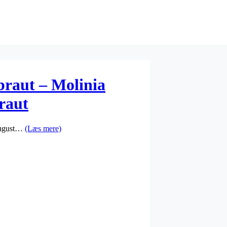
raut – Molinia
raut
 august…
(Læs mere)