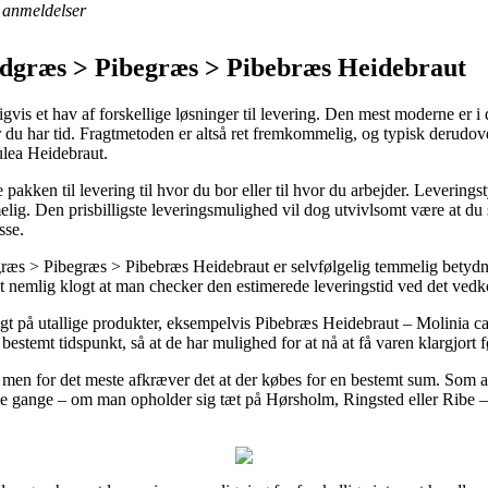
anmeldelser
dgræs > Pibegræs > Pibebræs Heidebraut
is et hav af forskellige løsninger til levering. Den mest moderne er i d
r du har tid. Fragtmetoden er altså ret fremkommelig, og typisk derudo
ulea Heidebraut.
akken til levering til hvor du bor eller til hvor du arbejder. Levering
ig. Den prisbilligste leveringsmulighed vil dog utvivlsomt være at du 
sse.
s > Pibegræs > Pibebræs Heidebraut er selvfølgelig temmelig betydnings
det nemlig klogt at man checker den estimerede leveringstid ved det v
gt på utallige produkter, eksempelvis Pibebræs Heidebraut – Molinia c
bestemt tidspunkt, så at de har mulighed for at nå at få varen klargjort f
t, men for det meste afkræver det at der købes for en bestemt sum. Som 
e gange – om man opholder sig tæt på Hørsholm, Ringsted eller Ribe – vil