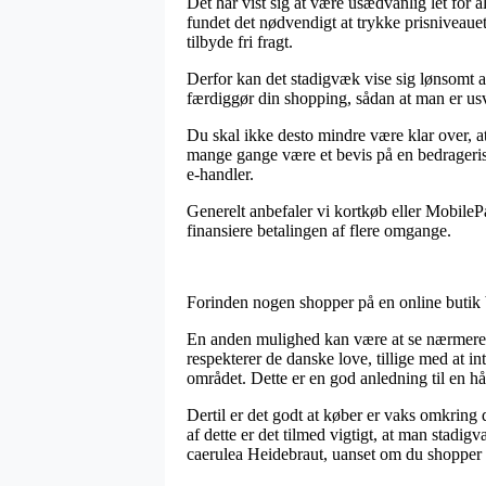
Det har vist sig at være usædvanlig let for a
fundet det nødvendigt at trykke prisniveaue
tilbyde fri fragt.
Derfor kan det stadigvæk vise sig lønsomt 
færdiggør din shopping, sådan at man er usv
Du skal ikke desto mindre være klar over, at 
mange gange være et bevis på en bedragerisk
e-handler.
Generelt anbefaler vi kortkøb eller MobileP
finansiere betalingen af flere omgange.
Forinden nogen shopper på en online butik 
En anden mulighed kan være at se nærmere p
respekterer de danske love, tillige med at 
området. Dette er en god anledning til en hå
Dertil er det godt at køber er vaks omkring
af dette er det tilmed vigtigt, at man stadi
caerulea Heidebraut, uanset om du shopper t