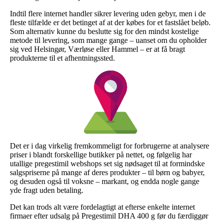
Indtil flere internet handler sikrer levering uden gebyr, men i de
fleste tilfælde er det betinget af at der købes for et fastslået beløb.
Som alternativ kunne du beslutte sig for den mindst kostelige
metode til levering, som mange gange – uanset om du opholder
sig ved Helsingør, Værløse eller Hammel – er at få bragt
produkterne til et afhentningssted.
Det er i dag virkelig fremkommeligt for forbrugerne at analysere
priser i blandt forskellige butikker på nettet, og følgelig har
utallige pregestimil webshops set sig nødsaget til at formindske
salgspriserne på mange af deres produkter – til børn og babyer,
og desuden også til voksne – markant, og endda nogle gange
yde fragt uden betaling.
Det kan trods alt være fordelagtigt at efterse enkelte internet
firmaer efter udsalg på Pregestimil DHA 400 g før du færdiggør