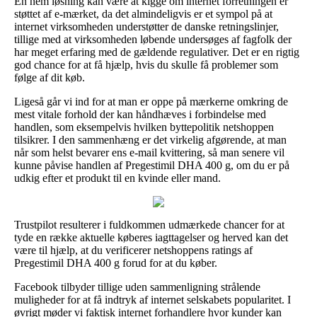
En nem løsning kan være at kigge om internet forretningen er
støttet af e-mærket, da det almindeligvis er et sympol på at
internet virksomheden understøtter de danske retningslinjer,
tillige med at virksomheden løbende undersøges af fagfolk der
har meget erfaring med de gældende regulativer. Det er en rigtig
god chance for at få hjælp, hvis du skulle få problemer som
følge af dit køb.
Ligeså går vi ind for at man er oppe på mærkerne omkring de
mest vitale forhold der kan håndhæves i forbindelse med
handlen, som eksempelvis hvilken byttepolitik netshoppen
tilsikrer. I den sammenhæng er det virkelig afgørende, at man
når som helst bevarer ens e-mail kvittering, så man senere vil
kunne påvise handlen af Pregestimil DHA 400 g, om du er på
udkig efter et produkt til en kvinde eller mand.
Trustpilot resulterer i fuldkommen udmærkede chancer for at
tyde en række aktuelle køberes iagttagelser og herved kan det
være til hjælp, at du verificerer netshoppens ratings af
Pregestimil DHA 400 g forud for at du køber.
Facebook tilbyder tillige uden sammenligning strålende
muligheder for at få indtryk af internet selskabets popularitet. I
øvrigt møder vi faktisk internet forhandlere hvor kunder kan