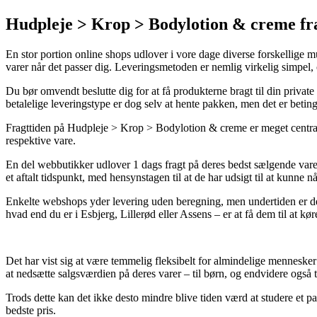
Hudpleje > Krop > Bodylotion & crem
En stor portion online shops udlover i vore dage diverse forskellige m
varer når det passer dig. Leveringsmetoden er nemlig virkelig simpel,
Du bør omvendt beslutte dig for at få produkterne bragt til din private
betalelige leveringstype er dog selv at hente pakken, men det er beting
Fragttiden på Hudpleje > Krop > Bodylotion & creme er meget central 
respektive vare.
En del webbutikker udlover 1 dags fragt på deres bedst sælgende vare
et aftalt tidspunkt, med hensynstagen til at de har udsigt til at kunne 
Enkelte webshops yder levering uden beregning, men undertiden er det
hvad end du er i Esbjerg, Lillerød eller Assens – er at få dem til at kør
Det har vist sig at være temmelig fleksibelt for almindelige mennesk
at nedsætte salgsværdien på deres varer – til børn, og endvidere også 
Trods dette kan det ikke desto mindre blive tiden værd at studere et p
bedste pris.