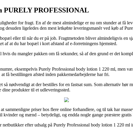
e fra PURELY PROFESSIONAL
uligheder for fragt. En af de mest almindelige er nu om stunder at få l
 og desuden ligeledes den mest letkøbte leveringsmanér ved køb af Pure
 bopæl eller til når du er på job. Fragtmetoden bliver almindeligvis en 
et af at du har bopæl i kort afstand af e-forretningens hjemsted.
hvis du mangler pakken om få sekunder, så af den grund er det komplet 
numre, eksempelvis Purely Professional body lotion 1 220 ml, men vær o
nå at få bestillingen afsted inden pakkemedarbejderne har fri.
 så nødvendigt at der bestilles for en fastsat sum. Som alternativ bør
e dine produkter til et udleveringssted.
er at sammenligne priser hos flere online forhandlere, og til tak har 
til kvinder og mænd – betydeligt, og endda nogle gange præstere gratis 
ar netbutikker efter udsalg på Purely Professional body lotion 1 220 ml