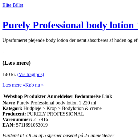
Elite Billet
Purely Professional body lotion
Uparfumeret plejende body lotion der nemt absorberes af huden og eft
.
(Læs mere)
140
kr.
(Vis fragtpris)
Læs mere »
Køb nu »
Webshop
Produkter
Anmeldelser
Bedømmelse
Link
Navn:
Purely Professional body lotion 1 220 ml
Kategori:
Hudpleje > Krop > Bodylotion & creme
Producent:
PURELY PROFESSIONAL
Varenummer:
217916
EAN:
5711691053019
Vurderet til
3.8
ud af 5 stjerner baseret på
23
anmeldelser