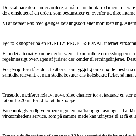
Du skal bare ikke undervurdere, at når en netbutik reklamerer en vare 
dog omsluttet af en orden, som begunstiger en overfor uærlige interne
Vi anbefaler køb med gængse betalingskort eller mobilbetaling. Alterna
Før folk shopper på en PURELY PROFESSIONAL internet virksomhed beh
Et andet alternativ kunne derfor være at kontrollere om e-shoppen er m
regelmæssigt overvåges af jurister der kender til retningslinjerne. Des
For øvrigt foreslåes det at køber er omhyggelig omkring de mest essen
samtidig relevant, at man stadig bevarer ens købsbekræftelse, så man a
Trustpilot medfører relativt troværdige chancer for at iagttage en sto
lotion 1 220 ml forud for at du shopper.
Facebook giver dig ydermere regulære uafhængige løsninger til at få e
virksomhedens service, som på samme måde kan udnyttes til at få et ind