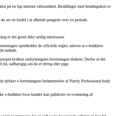
mbol på en fup internet virksomhed. Bestillinger med betalingskort er
du ser en fordel i at afbetale pengene over en periode.
g er det gerne ikke særlig interessant.
retningen opretholder de officielle regler, udover at e-butikken
dit indkøb.
empel hvilken ombytningsret forretningen tilsikrer. Derfor er det
20 ml, uafhængig om du er dreng eller pige.
at du tjekker e-forretningens bedømmelser af Purely Professional body
kke e-butikker hvor kunder kan publicere en evaluering af