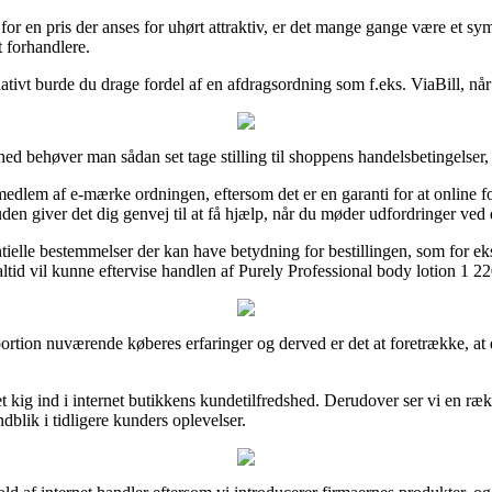
for en pris der anses for uhørt attraktiv, er det mange gange være et sy
t forhandlere.
tivt burde du drage fordel af en afdragsordning som f.eks. ViaBill, når 
øver man sådan set tage stilling til shoppens handelsbetingelser, do
edlem af e-mærke ordningen, eftersom det er en garanti for at online for
uden giver det dig genvej til at få hjælp, når du møder udfordringer ved 
tielle bestemmelser der kan have betydning for bestillingen, som for eks
ltid vil kunne eftervise handlen af Purely Professional body lotion 1 2
r portion nuværende køberes erfaringer og derved er det at foretrække, 
t kig ind i internet butikkens kundetilfredshed. Derudover ser vi en ræ
blik i tidligere kunders oplevelser.