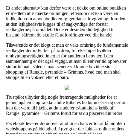
Et andet alternativ kan derfor være at tjekke om online butikken
er medlem af e-mærke ordningen, eftersom det kan være en
indikation om at webbutikken følger dansk lovgivning, foruden
at den lejlighedsvis kigges til af sagkyndige der forstår
vedtægterne på området. Dette er desuden din lejlighed til
bistand, såfremt du skulle få udfordringer ved din handel.
Tilsvarende er det klogt at man er vaks omkring de fundamentale
vedtægter der indvirker på ordren, for eksempel hvilken
ombytningsrettighed internet forhandleren benytter. I den
sammenhæng er det også vigtigt, at man til enhver tid opbevarer
sin ordremail, således man senere vil kunne bevidne sin
shopping af Rangle, pyramide – Grimms, hvad end man skal
shoppe til en voksen eller et barn.
Trustpilot tilbyder dig nogle fremragende muligheder for at
gennemgå en lang række andre køberes bedømmelser og derfor
kan det være til hjælp, at du studerer e-butikkens kritik af
Rangle, pyramide – Grimms forud for at du placerer din ordre.
Facebook leverer derudover altid fine chancer for at få indblik i
webshoppens pålidelighed. I øvrigt er der faktisk online outlets