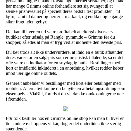
prissammenligne i blandt forskellige internet selskaber, og til tak
har mange Grimms online forhandlere set sig tvunget til at
sænke prisniveauet på specielt deres bedst i test produkter – til
børn, samt til damer og herrer – markant, og endda nogle gange
sikre fragt uden gebyr.
Det kan til hver en tid være profitabelt at eftergå diverse e-
butikker efter udsalg på Rangle, pyramide – Grimms før du
shopper, således at man er tryg ved at indhente den laveste pris.
Du bør trods alt ikke undervurdere, at ifald en e-butik afhænder
deres varer for en salgspris som er urealistisk tiltalende, så er det
ofte være en indikator for en snydagtig butik. Bestillinger med
kort er imidlertid inkluderet i en anordning, hvilket redder køber
imod uærlige online outlets.
Generelt anbefaler vi bestillinger med kort eller betalinger med
mobilen. Alternativt kunne du benytte en afbetalingsordning som
eksempelvis ViaBill, forudsat du vil dække omkostningerne ude
i fremtiden.
Før folk bestiller hos en Grimms online shop kan man til hver en
tid studere e-shoppens vilkår, dog er det undertiden ikke særlig
spændende.