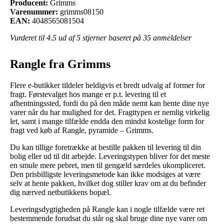
Producent:
Grimms
Varenummer:
grimms08150
EAN:
4048565081504
Vurderet til
4.5
ud af 5 stjerner baseret på
35
anmeldelser
Rangle fra Grimms
Flere e-butikker tildeler heldigvis et bredt udvalg af former for
fragt. Førstevalget hos mange er p.t. levering til et
afhentningssted, fordi du på den måde nemt kan hente dine nye
varer når du har mulighed for det. Fragttypen er nemlig virkelig
let, samt i mange tilfælde endda den mindst kostelige form for
fragt ved køb af Rangle, pyramide – Grimms.
Du kan tillige foretrække at bestille pakken til levering til din
bolig eller ud til dit arbejde. Leveringstypen bliver for det meste
en smule mere pebret, men til gengæld særdeles ukompliceret.
Den prisbilligste leveringsmetode kan ikke modsiges at være
selv at hente pakken, hvilket dog stiller krav om at du befinder
dig nærved netbutikkens bopæl.
Leveringsdygtigheden på Rangle kan i nogle tilfælde være ret
bestemmende forudsat du står og skal bruge dine nye varer om