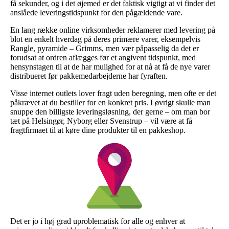
få sekunder, og i det øjemed er det faktisk vigtigt at vi finder det
anslåede leveringstidspunkt for den pågældende vare.
En lang række online virksomheder reklamerer med levering på
blot en enkelt hverdag på deres primære varer, eksempelvis
Rangle, pyramide – Grimms, men vær påpasselig da det er
forudsat at ordren aflægges før et angivent tidspunkt, med
hensynstagen til at de har mulighed for at nå at få de nye varer
distribueret før pakkemedarbejderne har fyraften.
Visse internet outlets lover fragt uden beregning, men ofte er det
påkrævet at du bestiller for en konkret pris. I øvrigt skulle man
snuppe den billigste leveringsløsning, der gerne – om man bor
tæt på Helsingør, Nyborg eller Svenstrup – vil være at få
fragtfirmaet til at køre dine produkter til en pakkeshop.
Det er jo i høj grad uproblematisk for alle og enhver at