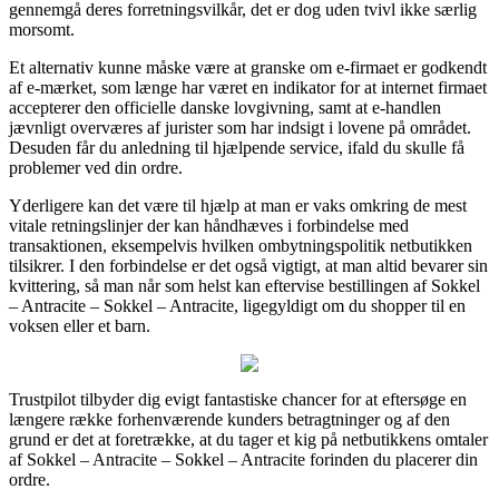
gennemgå deres forretningsvilkår, det er dog uden tvivl ikke særlig
morsomt.
Et alternativ kunne måske være at granske om e-firmaet er godkendt
af e-mærket, som længe har været en indikator for at internet firmaet
accepterer den officielle danske lovgivning, samt at e-handlen
jævnligt overværes af jurister som har indsigt i lovene på området.
Desuden får du anledning til hjælpende service, ifald du skulle få
problemer ved din ordre.
Yderligere kan det være til hjælp at man er vaks omkring de mest
vitale retningslinjer der kan håndhæves i forbindelse med
transaktionen, eksempelvis hvilken ombytningspolitik netbutikken
tilsikrer. I den forbindelse er det også vigtigt, at man altid bevarer sin
kvittering, så man når som helst kan eftervise bestillingen af Sokkel
– Antracite – Sokkel – Antracite, ligegyldigt om du shopper til en
voksen eller et barn.
Trustpilot tilbyder dig evigt fantastiske chancer for at eftersøge en
længere række forhenværende kunders betragtninger og af den
grund er det at foretrække, at du tager et kig på netbutikkens omtaler
af Sokkel – Antracite – Sokkel – Antracite forinden du placerer din
ordre.