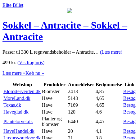
Elite Billet
Sokkel – Antracite – Sokkel –
Antracite
Passer til 330 L regnvandsbeholder – Antracite…
(Læs mere)
499
kr.
(Vis fragtpris)
Læs mere »
Køb nu »
Webshop
Produkter
Anmeldelser
Bedømmelse
Link
Blomsterverden.dk
Blomster
2413
4,85
Besøg
MoreLand.dk
Have
5148
4,65
Besøg
Texas.dk
Have
7169
4,65
Besøg
Haveglad.dk
Have
120
4,6
Besøg
Planter og
Plantetorvet.dk
6440
4,45
Besøg
blomster
HaveHandel.dk
Have
20
4,1
Besøg
Luxury-outdoor.dk
Have
21
3,8
Besøg