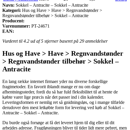
Navn:
Sokkel – Antracite – Sokkel – Antracite
Kategori:
Hus og Have > Have > Regnvandstønder >
Regnvandstønder tilbehør > Sokkel – Antracite
Producent:
Varenummer:
PT-24671
EAN:
Vurderet til
4.2
ud af 5 stjerner baseret på
29
anmeldelser
Hus og Have > Have > Regnvandstønder
> Regnvandstønder tilbehør > Sokkel –
Antracite
En lang række internet firmaer yder nu diverse forskellige
fragtmetoder. En favorit iblandt mange er nu om dage
afhentningssteder, fordi du så har fuld fleksibilitet til at hente de
købte varer lige præcis når det passer ind i din kalender.
Leveringsformen er nemlig ret så gnidningsløs, og i mange tilfælde
derudover den mest letkøbte form for levering ved køb af Sokkel –
Antracite – Sokkel – Antracite.
Du burde også forsøge at få det leveret hjem til dig eller til dit
arbejdes adresse. Fragtløsningen bliver til tider lidt mere pebret, men