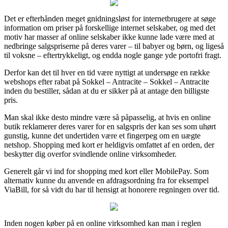
Det er efterhånden meget gnidningsløst for internetbrugere at søge
information om priser på forskellige internet selskaber, og med det
motiv har masser af online selskaber ikke kunne lade være med at
nedbringe salgspriserne på deres varer – til babyer og børn, og ligeså
til voksne – eftertrykkeligt, og endda nogle gange yde portofri fragt.
Derfor kan det til hver en tid være nyttigt at undersøge en række
webshops efter rabat på Sokkel – Antracite – Sokkel – Antracite
inden du bestiller, sådan at du er sikker på at antage den billigste
pris.
Man skal ikke desto mindre være så påpasselig, at hvis en online
butik reklamerer deres varer for en salgspris der kan ses som uhørt
gunstig, kunne det undertiden være et fingerpeg om en uægte
netshop. Shopping med kort er heldigvis omfattet af en orden, der
beskytter dig overfor svindlende online virksomheder.
Generelt går vi ind for shopping med kort eller MobilePay. Som
alternativ kunne du anvende en afdragsordning fra for eksempel
ViaBill, for så vidt du har til hensigt at honorere regningen over tid.
Inden nogen køber på en online virksomhed kan man i reglen