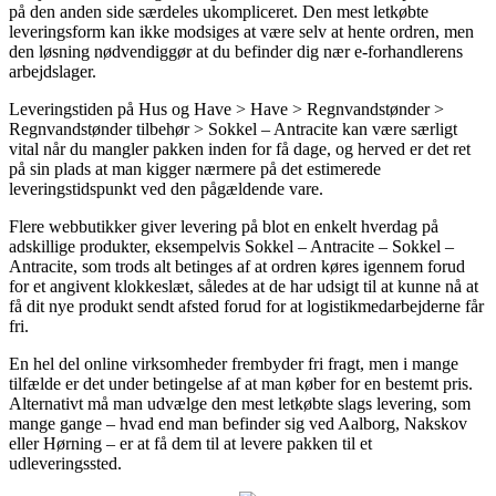
på den anden side særdeles ukompliceret. Den mest letkøbte
leveringsform kan ikke modsiges at være selv at hente ordren, men
den løsning nødvendiggør at du befinder dig nær e-forhandlerens
arbejdslager.
Leveringstiden på Hus og Have > Have > Regnvandstønder >
Regnvandstønder tilbehør > Sokkel – Antracite kan være særligt
vital når du mangler pakken inden for få dage, og herved er det ret
på sin plads at man kigger nærmere på det estimerede
leveringstidspunkt ved den pågældende vare.
Flere webbutikker giver levering på blot en enkelt hverdag på
adskillige produkter, eksempelvis Sokkel – Antracite – Sokkel –
Antracite, som trods alt betinges af at ordren køres igennem forud
for et angivent klokkeslæt, således at de har udsigt til at kunne nå at
få dit nye produkt sendt afsted forud for at logistikmedarbejderne får
fri.
En hel del online virksomheder frembyder fri fragt, men i mange
tilfælde er det under betingelse af at man køber for en bestemt pris.
Alternativt må man udvælge den mest letkøbte slags levering, som
mange gange – hvad end man befinder sig ved Aalborg, Nakskov
eller Hørning – er at få dem til at levere pakken til et
udleveringssted.