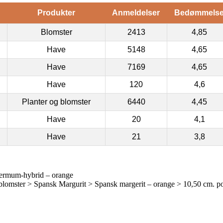
Produkter
Anmeldelser
Bedømmels
Blomster
2413
4,85
Have
5148
4,65
Have
7169
4,65
Have
120
4,6
Planter og blomster
6440
4,45
Have
20
4,1
Have
21
3,8
permum-hybrid – orange
mster > Spansk Margurit > Spansk margerit – orange > 10,50 cm. po