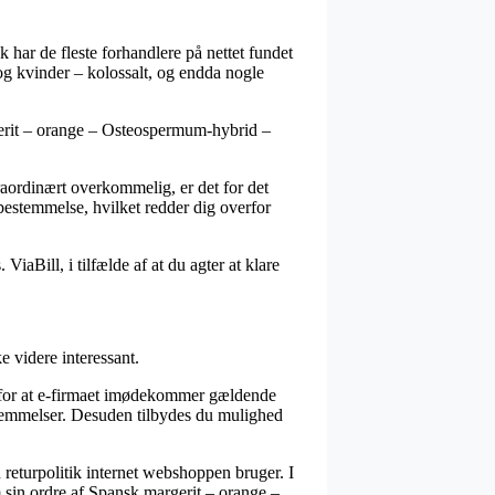
ak har de fleste forhandlere på nettet fundet
og kvinder – kolossalt, og endda nogle
rgerit – orange – Osteospermum-hybrid –
raordinært overkommelig, er det for det
bestemmelse, hvilket redder dig overfor
iaBill, i tilfælde af at du agter at klare
e videre interessant.
i for at e-firmaet imødekommer gældende
stemmelser. Desuden tilbydes du mulighed
 returpolitik internet webshoppen bruger. I
 sin ordre af Spansk margerit – orange –