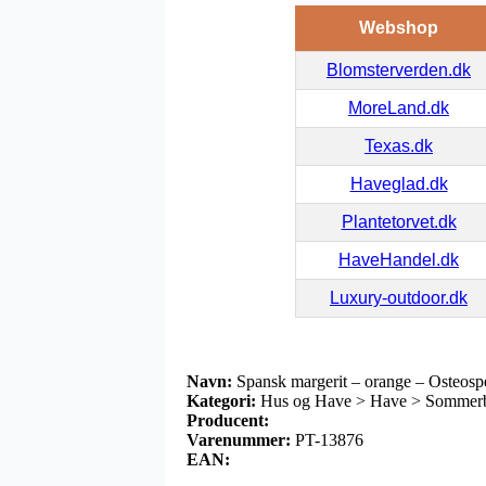
Webshop
Blomsterverden.dk
MoreLand.dk
Texas.dk
Haveglad.dk
Plantetorvet.dk
HaveHandel.dk
Luxury-outdoor.dk
Navn:
Spansk margerit – orange – Osteos
Kategori:
Hus og Have > Have > Sommerblo
Producent:
Varenummer:
PT-13876
EAN: