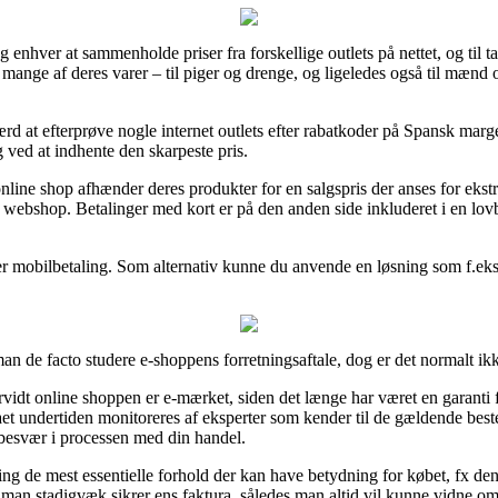
 og enhver at sammenholde priser fra forskellige outlets på nettet, og til t
mange af deres varer – til piger og drenge, og ligeledes også til mænd 
værd at efterprøve nogle internet outlets efter rabatkoder på Spansk ma
g ved at indhente den skarpeste pris.
online shop afhænder deres produkter for en salgspris der anses for ekst
 webshop. Betalinger med kort er på den anden side inkluderet i en lov
ler mobilbetaling. Som alternativ kunne du anvende en løsning som f.eks. V
n de facto studere e-shoppens forretningsaftale, dog er det normalt ikk
rvidt online shoppen er e-mærket, siden det længe har været en garant
maet undertiden monitoreres af eksperter som kender til de gældende be
 besvær i processen med din handel.
ing de mest essentielle forhold der kan have betydning for købet, fx den
man stadigvæk sikrer ens faktura, således man altid vil kunne vidne om