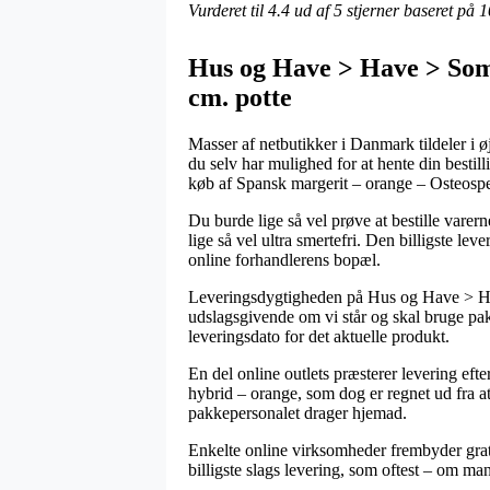
Vurderet til
4.4
ud af 5 stjerner baseret på
1
Hus og Have > Have > Som
cm. potte
Masser af netbutikker i Danmark tildeler i ø
du selv har mulighed for at hente din bestil
køb af Spansk margerit – orange – Osteos
Du burde lige så vel prøve at bestille varerne
lige så vel ultra smertefri. Den billigste le
online forhandlerens bopæl.
Leveringsdygtigheden på Hus og Have > Hav
udslagsgivende om vi står og skal bruge pak
leveringsdato for det aktuelle produkt.
En del online outlets præsterer levering e
hybrid – orange, som dog er regnet ud fra at 
pakkepersonalet drager hjemad.
Enkelte online virksomheder frembyder grati
billigste slags levering, som oftest – om ma