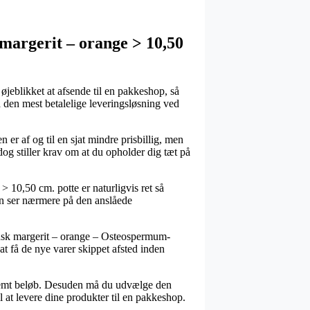
argerit – orange > 10,50
 øjeblikket at afsende til en pakkeshop, så
så den mest betalelige leveringsløsning ved
n er af og til en sjat mindre prisbillig, men
dog stiller krav om at du opholder dig tæt på
0,50 cm. potte er naturligvis ret så
an ser nærmere på den anslåede
pansk margerit – orange – Osteospermum-
 at få de nye varer skippet afsted inden
bestemt beløb. Desuden må du udvælge den
l at levere dine produkter til en pakkeshop.