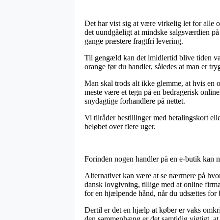
Det har vist sig at være virkelig let for alle
det uundgåeligt at mindske salgsværdien på 
gange præstere fragtfri levering.
Til gengæld kan det imidlertid blive tiden 
orange før du handler, således at man er try
Man skal trods alt ikke glemme, at hvis en 
meste være et tegn på en bedragerisk online
snydagtige forhandlere på nettet.
Vi tilråder bestillinger med betalingskort el
beløbet over flere uger.
Forinden nogen handler på en e-butik kan ma
Alternativet kan være at se nærmere på hvo
dansk lovgivning, tillige med at online fir
for en hjælpende hånd, når du udsættes for
Dertil er det en hjælp at køber er vaks omkr
den sammenhæng er det samtidig vigtigt, at 