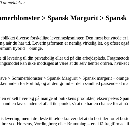
0
anmeldelser
merblomster > Spansk Margurit > Spansk m
jeblikket diverse forskellige leveringsløsninger. Den mest benyttede er i
ling når du har tid. Leveringsformen er nemlig virkelig let, og oftest og
permum-hybrid – orange.
 til levering til din privatbolig eller ud på din arbejdsplads. Fragtmetode
veringsmodel kan ikke modsiges at være at du selv henter ordren, hvilket 
e > Sommerblomster > Spansk Margurit > Spansk margerit – orange > 1
ken inden for kort tid, og af den grund er det i sandhed passende at m
fter en enkelt hverdag på mange af butikkens produkter, eksempelvis S
handlen laves inden et aftalt tidspunkt, så at de har en chance for at nå
s levering, men i de fleste tilfælde kræver det at du bestiller for et 
n bor ved Horsens, Vordingborg eller Bramming – er at få fragtfirmaet ti