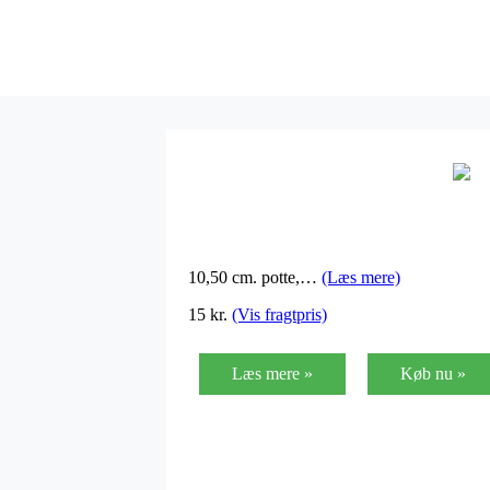
10,50 cm. potte,…
(Læs mere)
15
kr.
(Vis fragtpris)
Læs mere »
Køb nu »